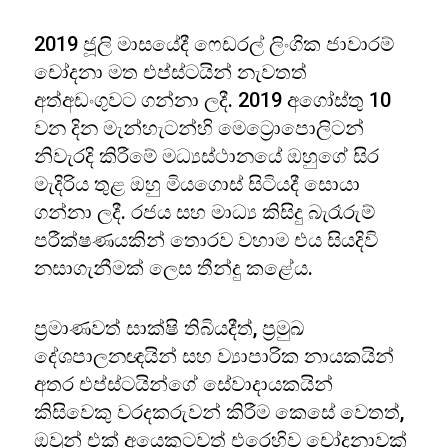
2019 ජූලි මාසයේදී ෆෙඩරල් ලිංගික ජාවාරම්
චෝදනා මත එප්ස්ටයින් නැවතත්
අත්අඩංගුවට ගන්නා ලදී. 2019 අගෝස්තු 10
වන දින මැන්හැටන්හි මෙට්‍රොපොලිටන්
නිවැරදි කිරීමේ මධ්‍යස්ථානයේ ඔහුගේ සිර
මැදිරිය තුළ ඔහු මියගොස් සිටියදී සොයා
ගන්නා ලදී. රජය සහ මාධ්‍ය කිසිදු බැරෑරුම්
පරීක්ෂණයකින් තොරව වහාම එය සියදිවි
නසාගැනීමක් ලෙස තීන්දු කළේය.
ප්‍රමාණවත් සාක්ෂි තිබියදීත්, ප්‍රමුඛ
දේශපාලනඥයින් සහ ව්‍යාපාරික නායකයින්
අතර එප්ස්ටයින්ගේ සේවාදායකයින්
කිසිවෙකු වරදකරුවන් කිරීම කෙසේ වෙතත්,
ඔවුන් එක් අයෙකුටවත් එරෙහිව චෝදනාවක්