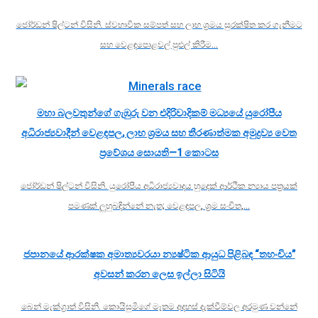
ජෝර්ඩන් ෂිල්ටන් විසිනි. ස්වභාවික සම්පත් සහ ලාභ ශ්‍රමය සුරක්ෂිත කර ගැනීමට
සහ වෙළඳපොළවල් පුළුල් කිරීම…
මහා බලවතුන්ගේ ගැඹුරු වන එදිරිවාදිකම් මධ්‍යයේ යුරෝපීය
අධිරාජ්‍යවාදීන් වෙළඳපල, ලාභ ශ්‍රමය සහ තීරණාත්මක අමුද්‍රව්‍ය වෙත
ප්‍රවේශය සොයති—1 කොටස
ජෝර්ඩන් ෂිල්ටන් විසිනි. යුරෝපීය අධිරාජ්‍යවාදය හුදෙක් ආර්ථික න්‍යාය පත්‍රයක්
පමණක් ලුහුබඳින්නේ නැත; වෙළඳපල, ශ්‍රම සංචිත,…
ජපානයේ ආරක්ෂක අමාත්‍යවරයා න්‍යෂ්ටික ආයුධ පිළිබඳ “තහංචිය”
අවසන් කරන ලෙස ඉල්ලා සිටියි
බෙන් මැක්ග්‍රාත් විසිනි. කොයිසුමිගේ මෑතම අදහස් දැක්වීම්වල අරමුණ වන්නේ