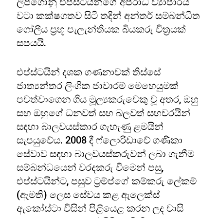
ලිපිගොනු එප්ස්ටයින්ගේ අපරාධ ව්‍යාපාරය
වටා කක්ෂගතව සිටි තදින් අන්තර් සම්බන්ධිත
ගෝලීය ප්‍රභූ පැලැන්තියක බියකරු චිත්‍රයක්
සපයයි.
එප්ස්ටයින් දශක ගණනාවක් තිස්සේ
ජාත්‍යන්තර ලිංගික ජාවාරම් මෙහෙයුමක්
පවත්වාගෙන ගිය මූල්‍යකරුවෙකු වූ අතර, ඔහු
සහ ඔහුගේ ධනවත් සහ බලවත් සහචරයින්
සඳහා බාලවයස්කාර ගැහැණු ළමයින්
සැපයුවේය. 2008 දී ෆ්ලොරිඩාවේ ගණිකා
සේවාව සඳහා බාලවයස්කරුවන් ලබා ගැනීම
සම්බන්ධයෙන් වරදකරු වීමෙන් පසු,
එප්ස්ටයින්ට, පසුව ට්‍රම්ප්ගේ කම්කරු ලේකම්
(ඇමති) ලෙස සේවය කළ ඇලෙක්ස්
ඇකෝස්ටා විසින් පිළියෙළ කරන ලද වාසි