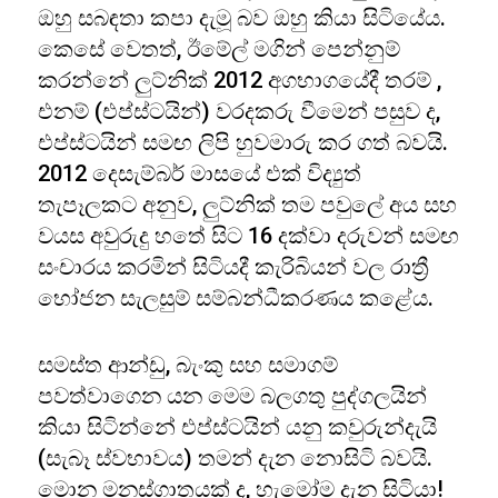
ඔහු සබඳතා කපා දැමූ බව ඔහු කියා සිටියේය.
කෙසේ වෙතත්, ඊමේල් මගින් පෙන්නුම්
කරන්නේ ලුට්නික් 2012 අගභාගයේදී තරම් ,
එනම් (එප්ස්ටයින්) වරදකරු වීමෙන් පසුව ද,
එප්ස්ටයින් සමඟ ලිපි හුවමාරු කර ගත් බවයි.
2012 දෙසැම්බර් මාසයේ එක් විද්‍යුත්
තැපෑලකට අනුව, ලුට්නික් තම පවුලේ අය සහ
වයස අවුරුදු හතේ සිට 16 දක්වා දරුවන් සමඟ
සංචාරය කරමින් සිටියදී කැරිබියන් වල රාත්‍රී
භෝජන සැලසුම් සම්බන්ධීකරණය කළේය.
සමස්ත ආන්ඩු, බැංකු සහ සමාගම්
පවත්වාගෙන යන මෙම බලගතු පුද්ගලයින්
කියා සිටින්නේ එප්ස්ටයින් යනු කවුරුන්දැයි
(සැබෑ ස්වභාවය) තමන් දැන නොසිටි බවයි.
මොන මනස්ගාතයක් ද, හැමෝම දැන සිටියා!