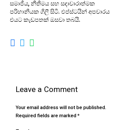
සමාජීය, නීතිමය සහ සදාචාරාත්මක
පරිහානියක ගිලී සිටී. එප්ස්ටයින් අපචාරය
එයට කැඩපතක් ඔසවා තබයි.
Leave a Comment
Your email address will not be published.
Required fields are marked
*