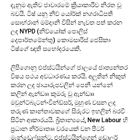
දැනුම ඇතිව ජාවාරමේ ක්‍රියාකාරීව නිරත වූ
බවයි. ටිෂ් යනු නිව් යෝර්ක් නගරාධිපති
සොහ්රාන් මම්දානි විසින් නැවත පත් කරන
ලද NYPD (නිව්යෝක් පොලිස්
දෙපාර්තමේන්තු) කොමසාරිස් ජෙසිකා
ටිෂ්ගේ ඥාති සහෝදරයෙකි.
ලිපිගොනු එප්ස්ටයින්ගේ ජාලයේ ජාත්‍යන්තර
විෂය පථය අවධාරණය කරයි. අලුතින් නිකුත්
කරන ලද ඡායාරූපවලින් පෙනී යන්නේ
කලින් ඇන්ඩෲ කුමරු වූ ඇන්ඩෲ
මවුන්ට්බැටන්-වින්ඩ්සර්, මුහුණ වසන ලද
තරුණ කාන්තාවකගේ සිරුරට ඉහලින් බරවී
සිටින ආකාරයයි. බ්‍රිතාන්‍යයේ, New Labour හි
ප්‍රධාන නිර්මාතෲ වරයෙක් වන පීටර්
මැන්ඩෙල්සන්ට, එප්ස්ටයින්ගෙන් ඩොලර්