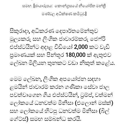
සමඟ. [ඡායාරූපය: කොන්ග්‍රසයේ නියෝජිත මන්ත්‍රී
මණ්ඩල අධීක්ෂණ කමිටුව]
සිකුරාදා, අධිකරණ දෙපාර්තමේන්තුව
මූල්‍යකරු සහ ලිංගික ජාවාරම්කරු ජෙෆ්රි
එප්ස්ටයින්ට අදාළ වීඩියෝ 2,000 කට වැඩි
ප්‍රමාණයක් සහ පින්තූර 180,000 ක් ඇතුළුව
ලේඛන මිලියන තුනකට වඩා නිකුත් කළේය.
මෙම ලේඛන, ලිංගික අපයෝජන සඳහා
ළමයින් ජාවාරම් කරන ගණිකා සේවා ජාල
පවත්වාගෙන ගිය එප්ස්ටයින්, ට්‍රම්ප්, වත්මන්
ලෝකයේ ධනවත්ම මිනිසා (එලොන් මස්ක්)
සහ ලෝකයේ හිටපු ධනවත්ම මිනිසා (බිල්
ගේට්ස්) සමඟ සම්බන්ධ කරයි.