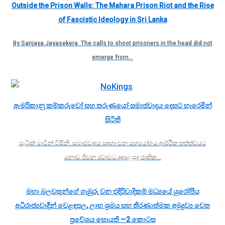
Outside the Prison Walls: The Mahara Prison Riot and the Rise
of Fascistic Ideology in Sri Lanka
By Sanjaya Jayasekera. The calls to shoot prisoners in the head did not
emerge from…
ඇමරිකානු කම්කරුවෝ සහ තරුණයෝ සමාජවාදය දෙසට හැරෙමින්
සිටිති
පැට්‍රික් මාටින් විසිනි. සමාජවාදය සඳහා වන සහයෝගය ආර්ථික තත්ත්වයට
නොව ජීවන රටාවට අදාළ සුදු ජාතික…
මහා බලවතුන්ගේ ගැඹුරු වන එදිරිවාදිකම් මධ්‍යයේ යුරෝපීය
අධිරාජ්‍යවාදීන් වෙළඳපල, ලාභ ශ්‍රමය සහ තීරණාත්මක අමුද්‍රව්‍ය වෙත
ප්‍රවේශය සොයති —2 කොටස