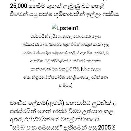
25,000 ගෙවීම් තුනක් ලැබුණු බව හෙළි
වීමෙන් පසු පක්ෂ භූමිකාවකින් ඉල්ලා අස්විය.
එප්ස්ටයින් ලිපිගොනුවල කොටසක් ලෙස
අධිකරණ දෙපාර්තමේන්තුව විසින් නිකුත් කරන ලද
නවතම ඡායාරූප සමූහයේ, කලින් ඇන්ඩෲ කුමරු වූ
ඇන්ඩෲ මවුන්ට්බැටන්-වින්ඩ්සර්, නාඳුනන
කාන්තාවක් මත වකුටු වී සිටී. [ඡායාරූපය:
කොන්ග්‍රසයේ නියෝජිත මන්ත්‍රී මණ්ඩල අධීක්ෂණ
කමිටුව]
වාණිජ ලේකම්(ඇමති) හොවාර්ඩ් ලුට්නික් ද
එප්ස්ටයින් ගෙන් දුරස්ථ වීමට උත්සාහ කළ
අතර, එප්ස්ටයින්ගේ මහල් නිවාසයේ
“සම්බාහන මේසයක්” දැකීමෙන් පසු 2005 දී