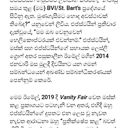
එප්ස්ටයින් හමුවීමට උත්සාහ කරමින්, “නිවාඩු
සමය තුළ (මම) BVI/St. Bart’s ප්‍රදේශයේ
සිටිනු ඇත. මුණගැසීමට හොද අවස්ථාවක්
තිබේද?” යනුවෙන් ලිවීය. එප්ස්ටයින් ප්‍රතිචාර
දැක්වූයේ, “මම ඔබ වෙනුවෙන්
හෙලිකොප්ටරයක් එවන්නම්.” එප්ස්ටයින්,
මස්ක් සහ එප්ස්ටයින්ගේ සහායක ලෙස්ලි
ග්‍රොෆ් අතර පසුකාලීන ඊමේල් මගින් 2014
ජනවාරි මස මුලදී දිවයිනට යන ගමන්
සම්බන්ධයෙන් අඛණ්ඩ සම්බන්ධීකරණයක්
පෙන්නුම් කෙරේ.
මෙම ඊමේල්, 2019 දී
Vanity Fair
වෙත මස්ක්
කළ ප්‍රකාශයට පටහැනි වන අතර, එහිදී ඔහු
එප්ස්ටයින්ගේ දූපතට එන ලෙස වූ නැවත
නැවත ආරාධනා ඔහු “ප්‍රතික්ෂේප කළ” බවත්