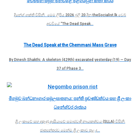
චෙම්මනි සමූහ මිනීවළේ මළගියවුන් කතා කරයි
දිනේශ් ශක්ති විසිනි. මෙම ලිපිය 2026 ජුලි 20 දින theSocialist.lk වෙබ්
අඩවියේ “The Dead Speak…
The Dead Speak at the Chemmani Mass Grave
By Dinesh Shakthi. A skeleton (429th) excavated yesterday (19) — Day
37 of Phase 3…
මීගමුව බන්ධනාගාර සමූලඝාතනය: පන්ති ප්‍රචණ්ඩත්වය සහ ශ්‍රී ලංකා
ධනේශ්වර රාජ්‍යය
ශ්‍රී ලංකාවේ සහ දකුණු ආසියාවේ සමාජවාදී නායකත්වය (SLLA) විසිනි.
ජාත්‍යන්තරව මෙන්ම ශ්‍රී ලංකාව තුළ ද…