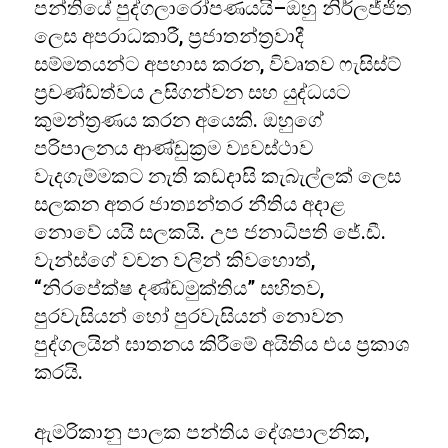
පන්තියේ පුද්ගලාරෝපණයයි–ඔහු නිර්ලජ්ජිත
ලෙස අපරාධකාරී, ප්‍රජාතන්ත්‍රවාදී
සම්මතයන්ට අපහාස කරන, විවෘතව ෆැසිස්ට්
ප්‍රචණ්ඩත්වය උසිගන්වන සහ යුද්ධයට
කුමන්ත්‍රණය කරන අයෙකි. ඔහුගේ
පරිපාලනය ආණ්ඩුක්‍රම ව්‍යවස්ථාව
වැදගැම්මකට නැති කඩදාසි කැබැල්ලක් ලෙස
සලකන අතර ජාත්‍යන්තර නීතිය අදාළ
නොවේ යයි සලකයි. උප ජනාධිපති ජේ.ඩී.
වැන්ස්ගේ වචන වලින් කිවහොත්,
“නිරපේක්ෂ දණ්ඩමුක්තිය” සහිතව,
පුරවැසියන් හෝ පුරවැසියන් නොවන
පුද්ගලයින් ඝාතනය කිරීමේ අයිතිය එය ප්‍රකාශ
කරයි.
ඇමරිකානු පාලක පන්තිය දේශපාලනික,