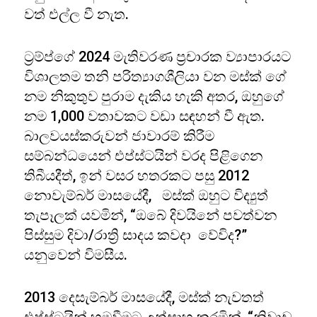
වත් එල්ල වී නැත.
ට්‍රම්ප්ගේ 2024 මැතිවරණ ප්‍රචාරක ව්‍යාපාරයට
විශාලතම තනි පරිත්‍යාගශීලියා වන මස්ක් ගේ
නම නිකුතුව පුරාම දැකිය හැකි අතර, ඔහුගේ
නම 1,000 වතාවකට වඩා සඳහන් වී ඇත.
බාලවයස්කරුවන් ජාවාරම් කිරීම
සම්බන්ධයෙන් එප්ස්ටයින් වරද පිළිගෙන
තිබීයදීත්, ඉන් වසර හතරකට පසු 2012
නොවැම්බර් මාසයේදී, මස්ක් ඔහුට විද්‍යුත්
තැපෑලක් යවමින්, “ඔබේ දිවයිනේ පවත්වන
පිස්සුම දිවා/රාත්‍රි සාදය කවදා වේවිද?”
යනුවෙන් විමසීය.
2013 දෙසැම්බර් මාසයේදී, මස්ක් නැවතත්