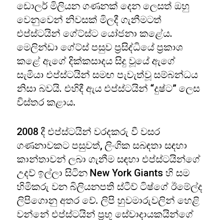
ඩොලර් මිලියන ගණනක් දෙන ලෙසත් ඔහු
වෙනුවෙන් නිවසක් මිලදී ගැනීමටත්
එප්ස්ටයින් ගේට්ස්ට යෝජනා කළේය.
මෙලින්ඩා ගේට්ස් පසුව ප්‍රසිද්ධියේ ප්‍රකාශ
කළේ ඇගේ දික්කසාදය සිදු වූයේ ඇගේ
සැමියා එප්ස්ටයින් සමඟ පැවැත්වූ සම්බන්ධය
නිසා බවයි. එහිදී ඇය එප්ස්ටයින් “දුෂ්ට” ලෙස
විස්තර කළාය.
2008 දී එප්ස්ටයින් වරදකරු වී වසර
ගණනාවකට පසුවත්, ලිංගික සබඳතා සඳහා
කාන්තාවන් ලබා ගැනීම සඳහා එප්ස්ටයින්ගේ
උදව් ඉල්ලා සිටින New York Giants හි සම
හිමිකරු වන බිලියනපති ස්ටීව් ටිෂ්ගේ ඊමේල්ද
ලිපිගොනු අතර වේ. ලිපි හුවමාරුවලින් හෙළි
වන්නේ එප්ස්ටයින් ප්‍රභූ සේවාදායකයින්ගේ