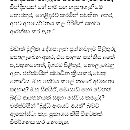
වින්දිතයන් ගේ නම් සහ හඳුනාගැනීමේ
තොරතුරු හෙළිදරව් කරමින් පවතින අතර,
අපව අපයෝජනය කළ පිරිමින් සඟවා
ආරක්ෂා කර ඇත.”
වඩාත් මූලික දේශපාලන ප්‍රශ්නවලට පිළිතුරු
නොලැබෙන අතර, එය පාලක පන්තිය අතේ
පැවතුනහොත්, දිගටම පිළිතුරු නොලැබෙනු
ඇත. එප්ස්ටයින් ස්වාධීන ක්‍රියාකරුවෙකු
නොවීය. ඔහු සේවය කළේ කාගේ අවශ්‍යතා
සඳහාද? ඔහු සීඅයිඒ, මොසාඩ් හෝ වෙනත්
බුද්ධි ආයතනයක් සඳහා සේවය කළේද?
එප්ස්ටයින් “බුද්ධි අංශයට අයත්” බවට
ඇකෝස්ටා කළ ප්‍රකාශය කිසි විටෙකත්
විමර්ශනය කර නොමැත.