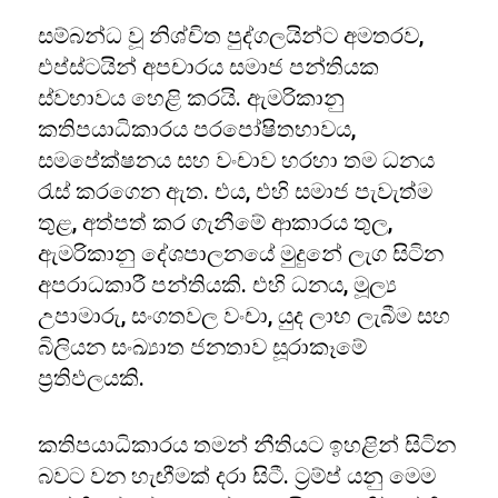
සම්බන්ධ වූ නිශ්චිත පුද්ගලයින්ට අමතරව,
එප්ස්ටයින් අපචාරය සමාජ පන්තියක
ස්වභාවය හෙළි කරයි. ඇමරිකානු
කතිපයාධිකාරය පරපෝෂිතභාවය,
සමපේක්ෂනය සහ වංචාව හරහා තම ධනය
රැස් කරගෙන ඇත. එය, එහි සමාජ පැවැත්ම
තුළ, අත්පත් කර ගැනීමේ ආකාරය තුල,
ඇමරිකානු දේශපාලනයේ මුදුනේ ලැග සිටින
අපරාධකාරී පන්තියකි. එහි ධනය, මූල්‍ය
උපාමාරු, සංගතවල වංචා, යුද ලාභ ලැබීම සහ
බිලියන සංඛ්‍යාත ජනතාව සූරාකෑමේ
ප්‍රතිඵලයකි.
කතිපයාධිකාරය තමන් නීතියට ඉහළින් සිටින
බවට වන හැඟීමක් දරා සිටී. ට්‍රම්ප් යනු මෙම