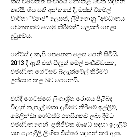
කිසි විටෙකත් සංචාරය නොකළ බවත් සඳහන්
කරයි. ගිය සති අන්තයේ දී, මස්ක් ඊමේල්
වාර්තා “ව්‍යාජ” ලෙසත්, ලිපිගොනු “අවධානය
වෙනතකට යොමු කිරීමක්” ලෙසත් හෙළා
දුටුවේය.
ගේට්ස් ද කැපී පෙනෙන ලෙස පෙනී සිටියි.
2013 දී ඇති එක් විද්‍යුත් මේල් පණිවිඩයක,
එප්ස්ටීන් ගේට්ස්ව බ්ලැක්මේල් කිරීමට
උත්සාහ කළ බව පෙනෙයි.
එහිදී ගේට්ස්ගේ ලිංගාශ්‍රිත රෝගය පිළිබඳ
විද්‍යුත් තැපැල් මකා දැමීමට කිරීමේ ඉල්ලීම්,
මෙලින්ඩා ගේට්ස්ට රහසිගතව ලබා දීමට
එප්ස්ටීන්ගෙන් ප්‍රතිජීවක ඖෂධ සඳහා ඉල්ලීම්
සහ පැහැදිලි ලිංගික විස්තර සඳහන් කර ඇත.