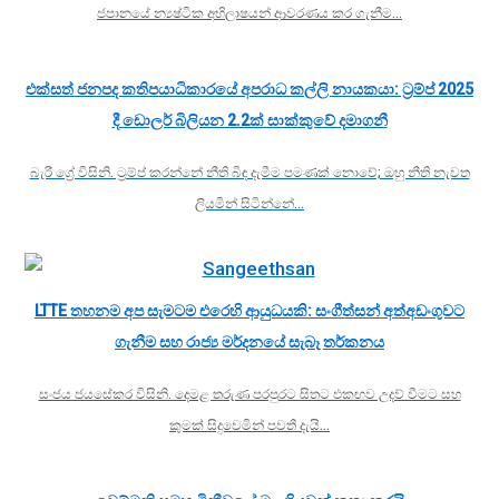
ජපානයේ න්‍යෂ්ටික අභිලාෂයන් ආවරණය කර ගැනීම…
එක්සත් ජනපද කතිපයාධිකාරයේ අපරාධ කල්ලි නායකයා: ට්‍රම්ප් 2025
දී ඩොලර් බිලියන 2.2ක් සාක්කුවේ දමාගනී
බැරී ග්‍රේ විසිනි. ට්‍රම්ප් කරන්නේ නීති බිඳ දැමීම පමණක් නොවේ; ඔහු නීති නැවත
ලියමින් සිටින්නේ…
LTTE තහනම අප සැමටම එරෙහි ආයුධයකි: සංගීත්සන් අත්අඩංගුවට
ගැනීම සහ රාජ්‍ය මර්දනයේ සැබෑ තර්කනය
සංජය ජයසේකර විසිනි. දෙමළ තරුණ පරපුරට සිතට එකඟව උදව් වීමට සහ
කුමක් සිදුවෙමින් පවතී දැයි…