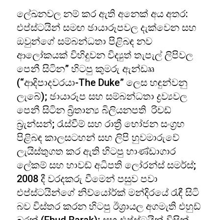
ලේඛනවල නම් කර ඇති අනෙක් අය අතර:
එප්ස්ටයින් සමඟ ඡායාරූපවල දැක්වෙන සහ
ඔවුන්ගේ සම්බන්ධතා පිළිබඳ නව
ආලෝකයක් විහිදුවන විද්‍යුත් තැපැල් ලිපිවල
පෙනී සිටින” හිටපු කුමරු ඇන්ඩෲ
(“ආදිපාදවරයා-The Duke” ලෙස හඳුන්වනු
ලැබේ); ඡායාරූප සහ සම්බන්ධතා ද්‍රව්‍යවල
පෙනී සිටින බ්‍රිතාන්‍ය බිලියනපති රිචඩ්
බ්‍රැන්සන්; රැස්වීම් සහ රාත්‍රී භෝජන සංග්‍රහ
පිළිබඳ කාලසටහන් සහ ලිපි හුවමාරුවේ
ලැයිස්තුගත කර ඇති හිටපු භාණ්ඩාගාර
ලේකම් සහ හාවඩ් අධිපති ලෝරන්ස් සමර්ස්;
2008 දී වරදකරු වීමෙන් පසුව පවා
එප්ස්ටයින්ගේ නිව්යෝර්ක් මන්දිරයේ රැඳී සිටි
බව විස්තර කරන හිටපු ඊශ්‍රායල අගමැති එහුඩ්