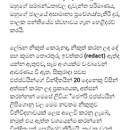
ඔහුගේ සම්බන්ධතාවල දැවැන්ත පරිමාණය,
ඔහුගේ ජාලයේ අසාමාන්‍ය ප්‍රවේශය/පැතිරි දුර,
පාලක පන්තියේම ස්වභාවය ගැන හෙළිදරව්
කරයි.
ලේඛන නිකුත් කෙරුනද, නිකුත් කරන ලද දේ
සහ කුමන තොරතුරු ඉවත්කර (redact) ඇත්ද
යන්න ඇතුළුව, සෑම අංගයක්ම වංචාවෙන්
ආවරණය වී ඇත. සිකුරාදා සවස
එප්ස්ටයින්ගේ වින්දිතයින් 20 දෙනෙකු විසින්
අත්සන් කරන ලද ප්‍රකාශයක, අත්සන්
කරන්නන් මෙසේ ලිවීය: “ජෙෆ්රි එප්ස්ටයින්
ලිපිගොනු වල මෙම නවතම නිකුතුව
විනිවිදභාවයක් ලෙස අලෙවි කරනු ලැබේ,
නමුත් එය ඇත්ත වශයෙන්ම කරන්නේ
වින්දිතයන් හෙළිදරව් කිරීමයි. නැවත වරක්,