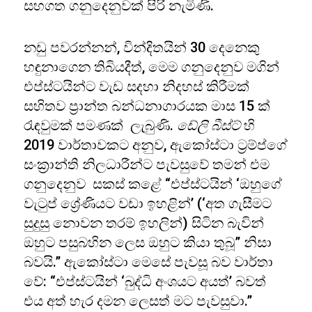
සහගත ගනුදෙනුවක් පිරි නැමිණි.
නඩු පවරන්නන්, වින්දිතයින් 30 දෙනෙකු
හඳුනාගෙන තිබියදීත්, මෙම ගනුදෙනුව මගින්
එප්ස්ටයින්ට වැඩ සදහා නිදහස් කිරීමක්
සහිතව ප්‍රාන්ත බන්ධනාගාරයක මාස 15 ක්
රැඳවුමක් පමණක් ලැබුණි.
ඩේලි බීස්ට්
හි
2019 වාර්තාවකට අනුව, ඇකෝස්ටා ට්‍රම්ප්ගේ
සංක්‍රාන්ති නිලධාරීන්ට පැවසුවේ තමන් එම
ගනුදෙනුව සකස් කළේ “එප්ස්ටයින් ‘ඔහුගේ
වැටුප් ශ්‍රේණියට වඩා ඉහළින්’ (‘අත ගැසීමට
සුදුසු නොවන තරම් ඉහලින්) සිටින බැවින්
ඔහුට පසුබහින ලෙස ඔහුට කියා තුබූ” නිසා
බවයි.” ඇකෝස්ටා මෙසේ පැවසූ බව වාර්තා
වේ: “එප්ස්ටයින් ‘බුද්ධි අංශයට අයත්’ බවත්
එය අත් හැර දමන ලෙසත් මට පැවසුවා.”