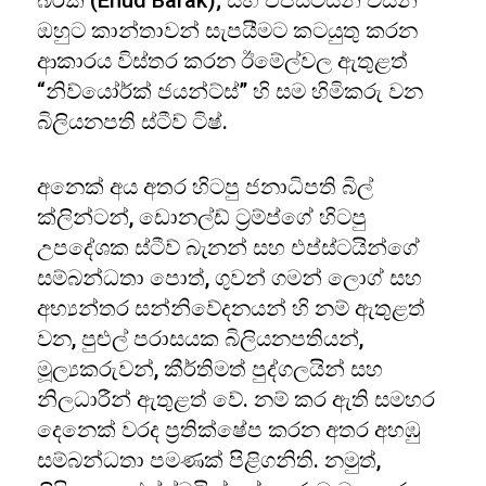
බරක් (Ehud Barak); සහ එප්ස්ටයින් විසින්
ඔහුට කාන්තාවන් සැපයීමට කටයුතු කරන
ආකාරය විස්තර කරන ඊමේල්වල ඇතුළත්
“නිව්යෝර්ක් ජයන්ට්ස්” හි සම හිමිකරු වන
බිලියනපති ස්ටීව් ටිෂ්.
අනෙක් අය අතර හිටපු ජනාධිපති බිල්
ක්ලින්ටන්, ඩොනල්ඩ් ට්‍රම්ප්ගේ හිටපු
උපදේශක ස්ටීව් බැනන් සහ එප්ස්ටයින්ගේ
සම්බන්ධතා පොත්, ගුවන් ගමන් ලොග් සහ
අභ්‍යන්තර සන්නිවේදනයන් හි නම් ඇතුළත්
වන, පුළුල් පරාසයක බිලියනපතියන්,
මූල්‍යකරුවන්, කීර්තිමත් පුද්ගලයින් සහ
නිලධාරීන් ඇතුළත් වේ. නම් කර ඇති සමහර
දෙනෙක් වරද ප්‍රතික්ෂේප කරන අතර අහඹු
සම්බන්ධතා පමණක් පිළිගනිති. නමුත්,