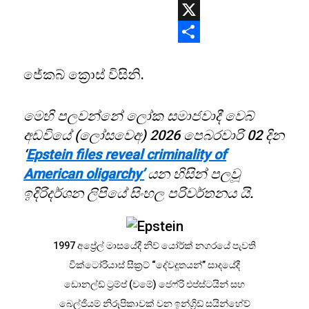
WhatsApp
X
Share
ජේකබ් ක්‍රොස් විසිනි.
මෙහි පලවන්නේ ලෝක සමාජවාදී වෙබ්
අඩවියේ (ලෝසවෙඅ) 2026 පෙබරවාරි 02 දින
‘
Epstein files reveal criminality of
American oligarchy’
යන හිසින් පලවූ
ඉදිරිදර්ශන ලිපියේ සිංහල පරිවර්තනය යි.
1997 අප්‍රේල් මාසයේදී නිව් යෝර්ක් නගරයේ පැවති
වික්ටෝරියාස් සීක්‍රට් “දේවදූතයන්” සාදයේදී
ඩොනල්ඩ් ට්‍රම්ප් (වමේ) ජෙෆ්රි එප්ස්ටයින් සහ
බෙල්ජියම් නිරූපිකාවක් වන ඉන්ග්‍රිඩ් සයින්හේව්