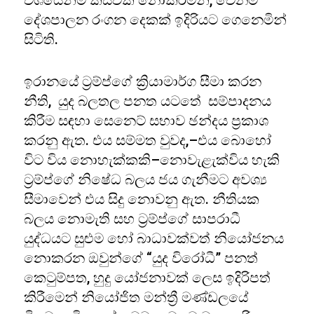
වශයෙන්ම කිසිවක් නොකරමින්, වෙනම
දේශපාලන රංගන දෙකක් ඉදිරියට ගෙනෙමින්
සිටිති.
ඉරානයේ ට්‍රම්ප්ගේ ක්‍රියාමාර්ග සීමා කරන
නීති, යුද බලතල පනත යටතේ සම්පාදනය
කිරීම සඳහා සෙනෙට් සභාව ඡන්දය ප්‍රකාශ
කරනු ඇත. එය සම්මත වුවද,–එය බොහෝ
විට විය නොහැක්කකි–නොවැළැක්විය හැකි
ට්‍රම්ප්ගේ නිෂේධ බලය ජය ගැනීමට අවශ්‍ය
සීමාවෙන් එය සිදු නොවනු ඇත. නීතියක
බලය නොමැති සහ ට්‍රම්ප්ගේ සාපරාධී
යුද්ධයට සුළුම හෝ බාධාවක්වත් නියෝජනය
නොකරන ඔවුන්ගේ “යුද විරෝධී” පනත්
කෙටුම්පත, හුදු යෝජනාවක් ලෙස ඉදිරිපත්
කිරීමෙන් නියෝජිත මන්ත්‍රී මණ්ඩලයේ