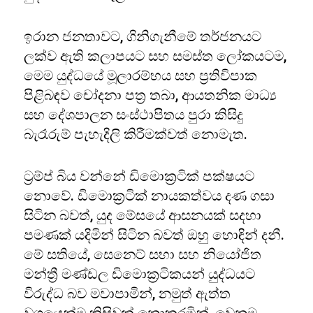
ඉරාන ජනතාවට, ගිනිගැනීමේ තර්ජනයට
ලක්ව ඇති කලාපයට සහ සමස්ත ලෝකයටම,
මෙම යුද්ධයේ මූලාරම්භය සහ ප්‍රතිවිපාක
පිළිබඳව චෝදනා පත්‍ර තබා, ආයතනික මාධ්‍ය
සහ දේශපාලන සංස්ථාපිතය පුරා කිසිදු
බැරෑරුම් පැහැදිලි කිරීමක්වත් නොමැත.
ට්‍රම්ප් බිය වන්නේ ඩිමොක්‍රටික් පක්ෂයට
නොවේ. ඩිමොක්‍රටික් නායකත්වය දණ ගසා
සිටින බවත්, යුද මේසයේ ආසනයක් සදහා
පමණක් යදිමින් සිටින බවත් ඔහු හොඳින් දනී.
මේ සතියේ, සෙනෙට් සභා සහ නියෝජිත
මන්ත්‍රී මණ්ඩල ඩිමොක්‍රටිකයන් යුද්ධයට
විරුද්ධ බව මවාපාමින්, නමුත් ඇත්ත