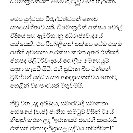
ඩිමොක්‍රටිකයන් මෙම ගැටලුව මඟ හැරියහ.
මෙය යුද්ධයට විරුද්ධත්වයක් නොව
සහයෝගීතාවයකි. ඩිමොක්‍රටික් පක්ෂය වෝල්
වීදියේ සහ ඇමරිකානු අධිරාජ්‍යවාදයේ
පක්ෂයකි. එය රිපබ්ලිකන් පක්ෂය සේම එකම
පන්ති අවශ්‍යතා ආරක්ෂා කරන අතර එක්සත්
ජනපද මිලිටරිවාදයේ ගෝලීය මෙහෙයුම්
සඳහා කැපවී සිටී. එහි ප්‍රධාන බිය වන්නේ
ට්‍රම්ප්ගේ යුද්ධය සහ ආඥාදායකත්වය නොව,
පහළින් ව්‍යාපාරයක් මතුවීමයි.
තීව්‍ර වන යුද අර්බුදය, සමාජවාදී සමානතා
පක්ෂයේ (එ.ජ) ජාතික කමිටුව විසින් ඊයේ
නිකුත් කරන ලද “ඉරානයට එරෙහි සාපරාධී
එක්සත් ජනපද-ඊශ්‍රායල යුද්ධය නවත්වනු!”