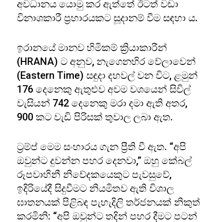
අවධානය යොමු කර ඇත්තේ ඊටත් වඩා
විනාශකාරී ප්‍රහාරයකට සූදානම් වීම සඳහා ය.
ඉරානයේ මානව හිමිකම් ක්‍රියාකාරීන්
(HRANA) ට අනුව, නැගෙනහිර වේලාවෙන්
(Eastern Time) සඳුදා දහවල් වන විට, ළමුන්
176 දෙනෙකු ඇතුළුව අවම වශයෙන් සිවිල්
වැසියන් 742 දෙනෙකු මරා දමා ඇති අතර,
900 කට වැඩි පිරිසක් තුවාල ලබා ඇත.
ට්‍රම්ප් මෙම සංහාරය ගැන ප්‍රීති වී ඇත. “අපි
ඔවුන්ට දුවන්න පහර දෙනවා,” ඔහු කේබල්
රූපවාහිනී නිවේදකයෙකුට පැවසුවේ,
ඉදිරියේදී සිදුවීමට නියමිතව ඇති විශාල
ඝාතනයක් පිළිබඳ පැහැදිලි තර්ජනයක් නිකුත්
කරමිනි: “අපි ඔවුන්ට තදින් පහර දීමට පටන්