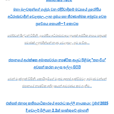
මහා බලවතුන්ගේ ගැඹුරු වන එදිරිවාදිකම් මධ්‍යයේ යුරෝපීය
අධිරාජ්‍යවාදීන් වෙළඳපල, ලාභ ශ්‍රමය සහ තීරණාත්මක අමුද්‍රව්‍ය වෙත
ප්‍රවේශය සොයති—1 කොටස
ජෝර්ඩන් ෂිල්ටන් විසිනි. යුරෝපීය අධිරාජ්‍යවාදය හුදෙක් ආර්ථික න්‍යාය පත්‍රයක්
පමණක් ලුහුබඳින්නේ නැත; වෙළඳපල, ශ්‍රම සංචිත,…
ජපානයේ ආරක්ෂක අමාත්‍යවරයා න්‍යෂ්ටික ආයුධ පිළිබඳ “තහංචිය”
අවසන් කරන ලෙස ඉල්ලා සිටියි
බෙන් මැක්ග්‍රාත් විසිනි. කොයිසුමිගේ මෑතම අදහස් දැක්වීම්වල අරමුණ වන්නේ
ජපානයේ න්‍යෂ්ටික අභිලාෂයන් ආවරණය කර ගැනීම…
එක්සත් ජනපද කතිපයාධිකාරයේ අපරාධ කල්ලි නායකයා: ට්‍රම්ප් 2025
දී ඩොලර් බිලියන 2.2ක් සාක්කුවේ දමාගනී