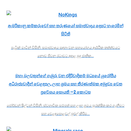
ඇමරිකානු කම්කරුවෝ සහ තරුණයෝ සමාජවාදය දෙසට හැරෙමින්
සිටිති
පැට්‍රික් මාටින් විසිනි. සමාජවාදය සඳහා වන සහයෝගය ආර්ථික තත්ත්වයට
නොව ජීවන රටාවට අදාළ සුදු ජාතික…
මහා බලවතුන්ගේ ගැඹුරු වන එදිරිවාදිකම් මධ්‍යයේ යුරෝපීය
අධිරාජ්‍යවාදීන් වෙළඳපල, ලාභ ශ්‍රමය සහ තීරණාත්මක අමුද්‍රව්‍ය වෙත
ප්‍රවේශය සොයති —2 කොටස
ජෝර්ඩන් ෂිල්ටන් විසිනි. ස්වභාවික සම්පත් සහ ලාභ ශ්‍රමය සුරක්ෂිත කර ගැනීමට
සහ වෙළඳපොළවල් පුළුල් කිරීම…