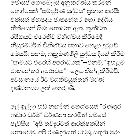
ජෝසප් ගොබෙල්ස් අනුකරණය කරමින්
හෙග්සෙත් “සම්පූර්ණ යුද්ධය” ප්‍රකාශ කරයි:
එක්සත් ජනපදය ජාත්‍යන්තර හෝ දේශීය
නීතියෙන් සීමා නොවනු ඇත. තුන්වන
රයිකයට එරෙහිව විනිශ්චය කිරීමේදී
නියුරම්බර්ග් විනිශ්චය සභාව හෙළා දුටුවේ
මෙයයි: එනම්, ආක්‍රමණශීලී යුද්ධය දියත් කිරීම
“සාමයට එරෙහි අපරාධයක්”—එනම්, “ඉහළම
ජාත්‍යන්තර අපරාධය”—ලෙස තින්දු කිරීමයි.
අවසානයේ ඊට වගකිවයුත්තන් මරණ
දණ්ඩනයට ලක් කෙරුණි.
ලේ ඉල්ලා හඬ නඟමින් හෙග්සෙත් “රණශූර
ආචාර ධර්ම” වර්ණනා කරමින් මෙසේ
පැවසීය: “අපි තවදුරටත් ආරක්ෂකයින්
නොවෙමු. අපි රණශූරයන් වෙමු, සතුරා මරා