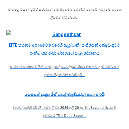
බැරී ග්‍රේ විසිනි. ට්‍රම්ප් කරන්නේ නීති බිඳ දැමීම පමණක් නොවේ; ඔහු නීති නැවත
ලියමින් සිටින්නේ…
LTTE තහනම අප සැමටම එරෙහි ආයුධයකි: සංගීත්සන් අත්අඩංගුවට
ගැනීම සහ රාජ්‍ය මර්දනයේ සැබෑ තර්කනය
සංජය ජයසේකර විසිනි. දෙමළ තරුණ පරපුරට සිතට එකඟව උදව් වීමට සහ
කුමක් සිදුවෙමින් පවතී දැයි…
චෙම්මනි සමූහ මිනීවළේ මළගියවුන් කතා කරයි
දිනේශ් ශක්ති විසිනි. මෙම ලිපිය 2026 ජුලි 20 දින theSocialist.lk වෙබ්
අඩවියේ “The Dead Speak…