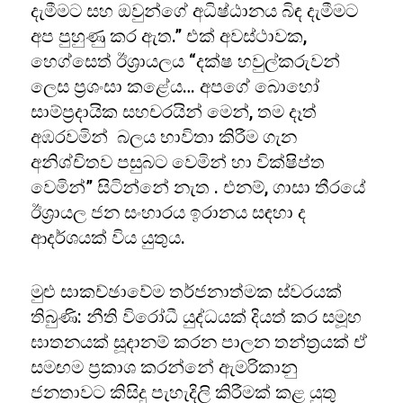
දැමීමට සහ ඔවුන්ගේ අධිෂ්ඨානය බිඳ දැමීමට
අප පුහුණු කර ඇත.” එක් අවස්ථාවක,
හෙග්සෙත් ඊශ්‍රායලය “දක්ෂ හවුල්කරුවන්
ලෙස ප්‍රශංසා කළේය… අපගේ බොහෝ
සාම්ප්‍රදායික සහචරයින් මෙන්, තම දෑත්
අඹරවමින් බලය භාවිතා කිරීම ගැන
අනිශ්චිතව පසුබට වෙමින් හා වික්ෂිප්ත
වෙමින්” සිටින්නේ නැත . එනම්, ගාසා තීරයේ
ඊශ්‍රායල ජන සංහාරය ඉරානය සඳහා ද
ආදර්ශයක් විය යුතුය.
මුළු සාකච්ඡාවේම තර්ජනාත්මක ස්වරයක්
තිබුණි: නීති විරෝධී යුද්ධයක් දියත් කර සමූහ
ඝාතනයක් සූදානම් කරන පාලන තන්ත්‍රයක් ඒ
සමඟම ප්‍රකාශ කරන්නේ ඇමරිකානු
ජනතාවට කිසිදු පැහැදිලි කිරීමක් කළ යුතු