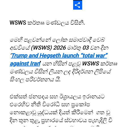
X
Share
WSWS කර්තෲ මණ්ඩලය විසිනි.
මෙහි පළවන්නේ ලෝක සමාජවාදී වෙබ්
අඩවියේ (WSWS) 2026 මාර්තු 03 වන දින
‘
Trump and Hegseth launch “total war”
against Iran
’
යන හිසින් පළවූ WSWS කර්තෲ
මණ්ඩලය
විසින් ලියන ලද දිරිදර්ශන ලිපියේ
සිංහල පරිවර්තනය යි.
එක්සත් ජනපදය සහ ඊශ්‍රායලය ඉරානයට
එරෙහිව නීති විරෝධී සහ ප්‍රකෝප
නොකළාවූ යුද්ධයක් දියත් කිරීමෙන් ගත වූ
දින තුන තුළ, ප්‍රහාරයේ ස්වභාවය පැහැදිලි වී