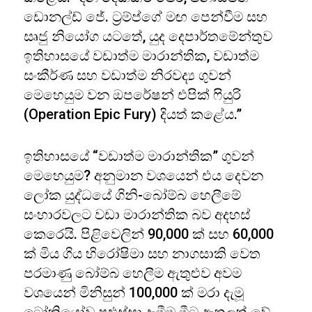
ඩොනල්ඩ් ජේ. ට්‍රම්ප්ගේ මඟ පෙන්වීම සහ
සෘජු නියෝග යටතේ, යුද දෙපාර්තමේන්තුව
ඉතිහාසයේ වඩාත්ම මාරාන්තික, වඩාත්ම
සංකීර්ණ සහ වඩාත්ම නිරවද්‍ය ගුවන්
මෙහෙයුම වන ඔපරේෂන් එපික් ෆියුරි
(Operation Epic Fury) දියත් කළේය.”
ඉතිහාසයේ “වඩාත්ම මාරාන්තික” ගුවන්
මෙහෙයුම? අනුමාන වශයෙන් එය දෙවන
ලෝක යුද්ධයේ ගිනි-බෝම්බ හෙලීමේ
සංහාරවලට වඩා මාරාන්තික බව අදහස්
කෙරෙයි. පිළිවෙලින් 90,000 ක් සහ 60,000
ක් මිය ගිය හිරෝෂිමා සහ නාගසාකි වෙත
පරමාණු බෝම්බ හෙලීම ඇතුළුව අවම
වශයෙන් මිනිසුන් 100,000 ක් මරා දැමූ