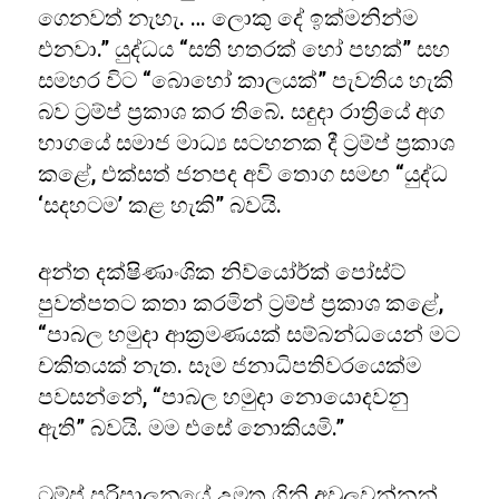
ගෙනවත් නැහැ. … ලොකු දේ ඉක්මනින්ම
එනවා.” යුද්ධය “සති හතරක් හෝ පහක්” සහ
සමහර විට “බොහෝ කාලයක්” පැවතිය හැකි
බව ට්‍රම්ප් ප්‍රකාශ කර තිබේ. සඳුදා රාත්‍රියේ අග
භාගයේ සමාජ මාධ්‍ය සටහනක දී ට්‍රම්ප් ප්‍රකාශ
කළේ, එක්සත් ජනපද අවි තොග සමඟ “යුද්ධ
‘සදහටම’ කළ හැකි” බවයි.
අන්ත දක්ෂිණාංශික නිව්යෝර්ක් පෝස්ට්
පුවත්පතට කතා කරමින් ට්‍රම්ප් ප්‍රකාශ කළේ,
“පාබල හමුදා ආක්‍රමණයක් සම්බන්ධයෙන් මට
චකිතයක් නැත. සෑම ජනාධිපතිවරයෙක්ම
පවසන්නේ, “පාබල හමුදා නොයොදවනු
ඇති” බවයි. මම එසේ නොකියමි.”
ට්‍රම්ප් පරිපාලනයේ උමතු ගිනි අවුලුවන්නන්