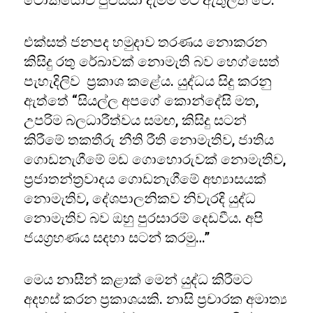
ටෝකියෝව පුළුස්සා දැමීම මීට ඇතුලත් වේ.
එක්සත් ජනපද හමුදාව තරණය නොකරන
කිසිදු රතු රේඛාවක් නොමැති බව හෙග්සෙත්
පැහැදිලිව ප්‍රකාශ කළේය. යුද්ධය සිදු කරනු
ඇත්තේ “සියල්ල අපගේ කොන්දේසි මත,
උපරිම බලධාරීත්වය සමඟ, කිසිදු සටන්
කිරීමේ තකතීරු නීති රීති නොමැතිව, ජාතිය
ගොඩනැගීමේ මඩ ගොහොරුවක් නොමැතිව,
ප්‍රජාතන්ත්‍රවාදය ගොඩනැගීමේ අභ්‍යාසයක්
නොමැතිව, දේශපාලනිකව නිවැරදි යුද්ධ
නොමැතිව බව ඔහු පුරසාරම් දෙඩවීය. අපි
ජයග්‍රහණය සදහා සටන් කරමු…”
මෙය නාසීන් කළාක් මෙන් යුද්ධ කිරීමට
අදහස් කරන ප්‍රකාශයකි. නාසි ප්‍රචාරක අමාත්‍ය