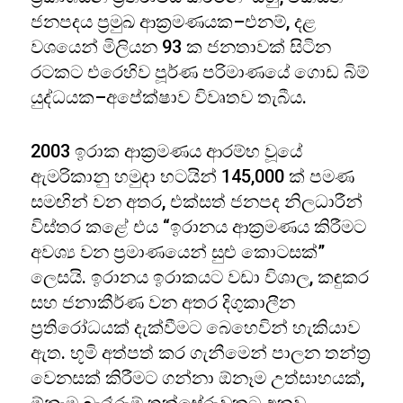
ජනපදය ප්‍රමුඛ ආක්‍රමණයක–එනම්, දළ
වශයෙන් මිලියන 93 ක ජනතාවක් සිටින
රටකට එරෙහිව පූර්ණ පරිමාණයේ ගොඩ බිම්
යුද්ධයක–අපේක්ෂාව විවෘතව තැබීය.
2003 ඉරාක ආක්‍රමණය ආරම්භ වූයේ
ඇමරිකානු හමුදා භටයින් 145,000 ක් පමණ
සමඟින් වන අතර, එක්සත් ජනපද නිලධාරීන්
විස්තර කළේ එය “ඉරානය ආක්‍රමණය කිරීමට
අවශ්‍ය වන ප්‍රමාණයෙන් සුළු කොටසක්”
ලෙසයි. ඉරානය ඉරාකයට වඩා විශාල, කඳුකර
සහ ජනාකීර්ණ වන අතර දිගුකාලීන
ප්‍රතිරෝධයක් දැක්වීමට බෙහෙවින් හැකියාව
ඇත. භූමි අත්පත් කර ගැනීමෙන් පාලන තන්ත්‍ර
වෙනසක් කිරීමට ගන්නා ඕනෑම උත්සාහයක්,