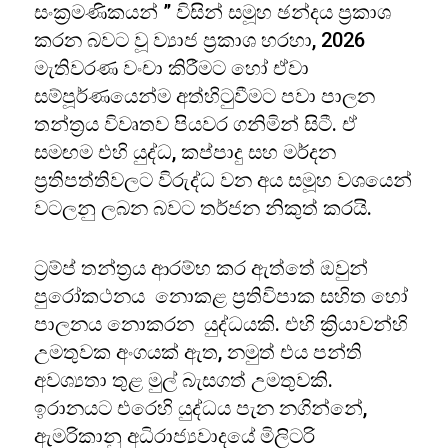
සංක්‍රමණිකයන් ” විසින් සමූහ ඡන්දය ප්‍රකාශ
කරන බවට වූ ව්‍යාජ ප්‍රකාශ හරහා, 2026
මැතිවරණ වංචා කිරීමට හෝ ඒවා
සම්පූර්ණයෙන්ම අත්හිටුවීමට පවා පාලන
තන්ත්‍රය විවෘතව පියවර ගනිමින් සිටී. ඒ
සමඟම එහි යුද්ධ, කප්පාදු සහ මර්දන
ප්‍රතිපත්තිවලට විරුද්ධ වන අය සමූහ වශයෙන්
වටලනු ලබන බවට තර්ජන නිකුත් කරයි.
ට්‍රම්ප් තන්ත්‍රය ආරම්භ කර ඇත්තේ ඔවුන්
පුරෝකථනය නොකළ ප්‍රතිවිපාක සහිත හෝ
පාලනය නොකරන යුද්ධයකි. එහි ක්‍රියාවන්හි
උමතුවක අංගයක් ඇත, නමුත් එය පන්ති
අවශ්‍යතා තුළ මුල් බැසගත් උමතුවකි.
ඉරානයට එරෙහි යුද්ධය පැන නගින්නේ,
ඇමරිකානු අධිරාජ්‍යවාදයේ මිලිටරි