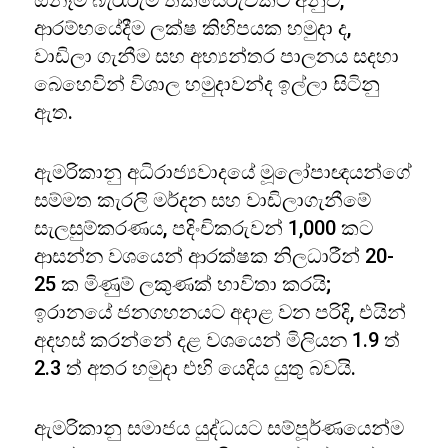
ඕනෑම බැරෑරුම් තක්සේරුවකට අනුව,
ආරම්භයේදීම ලක්ෂ කිහිපයක හමුදා ද,
වාඩිලා ගැනීම සහ අභ්‍යන්තර පාලනය සදහා
බෙහෙවින් විශාල හමුදාවන්ද ඉල්ලා සිටිනු
ඇත.
ඇමරිකානු අධිරාජ්‍යවාදයේ මූලෝපාඥයන්ගේ
සම්මත කැරලි මර්දන සහ වාඩිලාගැනීමේ
සැලසුම්කරණය, පදිංචිකරුවන් 1,000 කට
ආසන්න වශයෙන් ආරක්ෂක නිලධාරීන් 20-
25 ක මිණුම් ලකුණක් භාවිතා කරයි;
ඉරානයේ ජනගහනයට අදාළ වන පරිදි, එයින්
අදහස් කරන්නේ දළ වශයෙන් මිලියන 1.9 ත්
2.3 ත් අතර හමුදා එහි යෙදිය යුතු බවයි.
ඇමරිකානු සමාජය යුද්ධයට සම්පූර්ණයෙන්ම