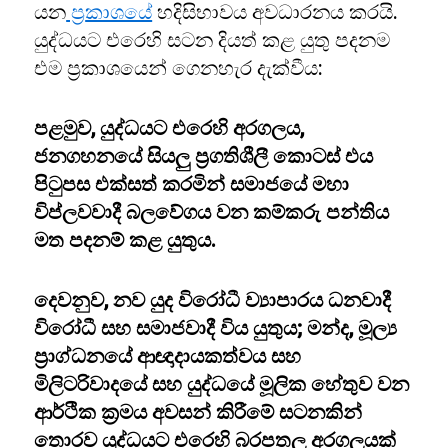
යන
ප්‍ර
කාශයේ
හදිසිභාවය අවධාරනය කරයි.
යුද්ධයට එරෙහි සටන දියත් කළ යුතු පදනම
එම ප්‍රකාශයෙන් ගෙනහැර දැක්වීය:
පළමුව, යුද්ධයට එරෙහි අරගලය,
ජනගහනයේ සියලු ප්‍රගතිශීලී කොටස් එය
පිටුපස එක්සත් කරමින් සමාජයේ මහා
විප්ලවවාදී බලවේගය වන කම්කරු පන්තිය
මත පදනම් කළ යුතුය.
දෙවනුව, නව යුද විරෝධී ව්‍යාපාරය ධනවාදී
විරෝධී සහ සමාජවාදී විය යුතුය; මන්ද, මූල්‍ය
ප්‍රාග්ධනයේ ආඥාදායකත්වය සහ
මිලිටරිවාදයේ සහ යුද්ධයේ මූලික හේතුව වන
ආර්ථික ක්‍රමය අවසන් කිරීමේ සටනකින්
තොරව යුද්ධයට එරෙහි බරපතල අරගලයක්