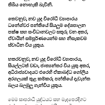
තිබිය නොහැකි බැවිනි.
තෙවනුව, නව යුද විරෝධී ව්‍යාපාරය
ධනේශ්වර පන්තියේ සියලුම දේශපාලන
පක්ෂ සහ සංවිධානවලට සතුරු වන අතර,
ඒවායින් සම්පූර්ණයෙන්ම සහ නිසැකවම
ස්වාධීන විය යුතුය.
හතරවනුව, නව යුද විරෝධී ව්‍යාපාරය,
සියල්ලටත් වඩා, ජාත්‍යන්තර විය යුතු අතර,
අධිරාජ්‍යවාදයට එරෙහි ඒකාබද්ධ ගෝලීය
අරගලයක් තුළ කම්කරු පන්තියේ දැවැන්ත
බලය බලමුලු ගැන්විය යුතුය.
මෙම සාපරාධී යුද්ධයට සහ මැදපෙරදිගට