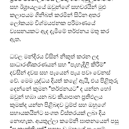
සහ ඊශ්‍රායලයේ ඔවුන්ගේ සහචරයින් මුළු
කලාපයම ගිනිබත් කරමින් සිටින අතර
ලෝකයම විශ්මයජනක පරිමාණයේ
ව්‍යසනයකට ඇද දැමීමේ තර්ජනය මතු කර
ඇත.
ධවල මන්දිරය විසින් නිකුත් කරන ලද
සාධාරණීකරණයන් සහ “පැහැදිලි කිරීම්”
දවසින් දවස සහ පැයෙන් පැය පවා වෙනස්
වේ. මෙම යුද්ධය දියත් කළේ ඇයි, එය පිළිතුරු
දෙන්නේ කුමන “තර්ජනයට” ද යන්න හෝ
ඔවුන් හඹා යන බව කියාපාන ප්‍රතිඵලය
කුමක්ද යන්න පිළිබඳව ට්‍රම්ප් සහ ඔහුගේ
සහායකයින්ට සංගත විස්තරයක් ලබා දිය
නොහැක. අයතුල්ලා කමේනි ඝාතනයෙන් පසු