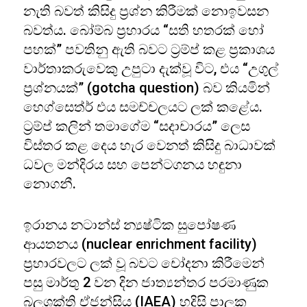
නැති බවත් කිසිදු ප්‍රශ්න කිරීමක් නොඉවසන
බවත්ය. බෝම්බ ප්‍රහාරය “සති හතරක් හෝ
පහක්” පවතිනු ඇති බවට ට්‍රම්ප් කළ ප්‍රකාශය
වාර්තාකරුවෙකු උපුටා දැක්වූ විට, එය “උගුල්
ප්‍රශ්නයක්” (gotcha question) බව කියමින්
හෙග්සෙත්ර් එය සමච්චලයට ලක් කළේය.
ට්‍රම්ප් කලින් තමාගේම “සදාචාරය” ලෙස
විස්තර කළ දෙය හැර වෙනත් කිසිදු බාධාවක්
ධවල මන්දිරය සහ පෙන්ටගනය හඳුනා
නොගනී.
ඉරානය නටාන්ස් න්‍යෂ්ටික සුපෝෂණ
ආයතනය (nuclear enrichment facility)
ප්‍රහාරවලට ලක් වූ බවට චෝදනා කිරීමෙන්
පසු මාර්තු 2 වන දින ජාත්‍යන්තර පරමාණුක
බලශක්ති ඒජන්සිය (IAEA) හදිසි පාලක