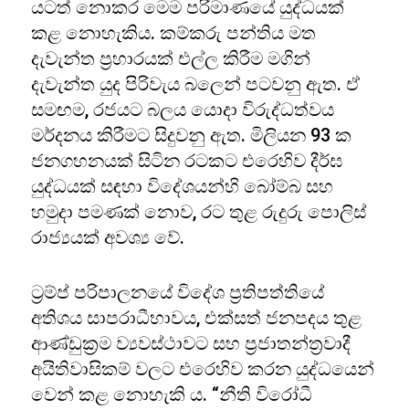
යටත් නොකර මෙම පරිමාණයේ යුද්ධයක්
කළ නොහැකිය. කම්කරු පන්තිය මත
දැවැන්ත ප්‍රහාරයක් එල්ල කිරීම මගින්
දැවැන්ත යුද පිරිවැය බලෙන් පටවනු ඇත. ඒ
සමඟම, රජයට බලය යොදා විරුද්ධත්වය
මර්දනය කිරීමට සිදුවනු ඇත. මිලියන 93 ක
ජනගහනයක් සිටින රටකට එරෙහිව දීර්ඝ
යුද්ධයක් සඳහා විදේශයන්හි බෝම්බ සහ
හමුදා පමණක් නොව, රට තුළ රුදුරු පොලිස්
රාජ්‍යයක් අවශ්‍ය වේ.
ට්‍රම්ප් පරිපාලනයේ විදේශ ප්‍රතිපත්තියේ
අතිශය සාපරාධීභාවය, එක්සත් ජනපදය තුළ
ආණ්ඩුක්‍රම ව්‍යවස්ථාවට සහ ප්‍රජාතන්ත්‍රවාදී
අයිතිවාසිකම් වලට එරෙහිව කරන යුද්ධයෙන්
වෙන් කළ නොහැකි ය. “නීති විරෝධී