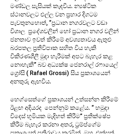
මණ්ඩල සැසියක් කැඳවීය. න්‍යෂ්ටික
ස්ථානවලට එල්ල වන ප්‍රහාර දිගටම
පැවතුනහොත්, “ප්‍රධාන නගරවලට වඩා
විශාල ප්‍රදේශවලින් හෝ ප්‍රධාන නගර වලින්
ජනතාව ඉවත් කිරීමේ අවශ්‍යතාවය ඇතුළු
බරපතල ප්‍රතිවිපාක සහිත විය හැකි
විකිරණශීලී මුදා හැරීමක් අපට බැහැර කළ
නොහැකි” බව අධ්‍යක්ෂ ජෙනරාල් රෆායෙල්
ග්‍රෝසි ( Rafael Grossi) සිය ප්‍රකාශයෙන්
අනතුරු ඇඟවීය.
හෙග්සෙත්ගේ ප්‍රකාශයන් උත්සන්න කිරීමේ
ඊළඟ අදියරද පෙන්නුම් කළේය. “ හමුදා
විදෙස් භූමියක මැදිහත් කිරීම” ප්‍රතික්ෂේප
කිරීම බැහැර කරනා අතර, ට්‍රම්ප්ගේම
ප්‍රකාශයන් ප්‍රතිරාවය කරමින් ඔහු, එක්සත්