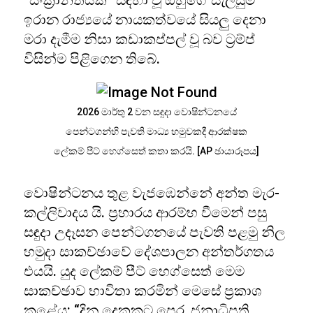
“සංක්‍රාන්තියක්” සඳහා වූ ඔහුගේ සැලසුම්
ඉරාන රාජ්‍යයේ නායකත්වයේ සියලු දෙනා
මරා දැමීම නිසා කඩාකප්පල් වූ බව ට්‍රම්ප්
විසින්ම පිළිගෙන තිබේ.
2026 මාර්තු 2 වන සඳුදා වොෂින්ටනයේ
පෙන්ටගන්හි පැවති මාධ්‍ය හමුවකදී ආරක්ෂක
ලේකම් පීට් හෙග්සෙත් කතා කරයි. [AP ඡායාරූපය]
වොෂින්ටනය තුළ වැජඹෙන්නේ අන්ත මැර-
කල්ලිවාදය යි. ප්‍රහාරය ආරම්භ වීමෙන් පසු
සඳුදා උදෑසන පෙන්ටගනයේ පැවති පළමු නිල
හමුදා සාකච්ඡාවේ දේශපාලන අන්තර්ගතය
එයයි. යුද ලේකම් පීට් හෙග්සෙත් මෙම
සාකච්ඡාව භාවිතා කරමින් මෙසේ ප්‍රකාශ
කළේය: “දින දෙකකට පෙර, ජනාධිපති