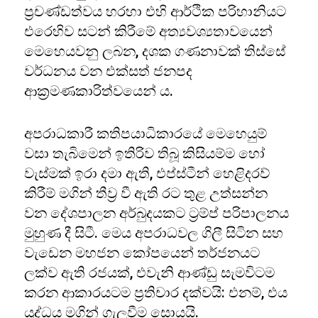
ප්‍රචණ්ඩත්වය හරහා එහි ආර්ථික පරිහානියට
එරෙහිව සටන් කිරීමේ අත්‍යවශ්‍යතාවයෙන්
මෙහෙයවනු ලබන, දශක ගණනාවක් තිස්සේ
වර්ධනය වන එක්සත් ජනපද
ආක්‍රමණකාරිත්වයෙන් ය.
අපරාධකාරී කතිපයාධිකාරයේ මෙහෙයුම්
වසා තැබිමෙන් ඉතිරිව තිබූ කිසියම්ම හෝ
වැස්මක් ඉරා දමා ඇති, එප්ස්ටීන් හෙළිදරව්
කිරීම් මගින් තීව්‍ර වී ඇති රට තුළ උත්සන්න
වන දේශපාලන අර්බුදයකට ට්‍රම්ප් පරිපාලනය
මුහුණ දී සිටී. මෙය අපරාධවල ගිලී සිටින සහ
වැඩෙන මහජන කෝපයෙන් තර්ජනයට
ලක්ව ඇති රජයක්, එවැනි ආණ්ඩු සැමවිටම
කරන ආකාරයටම ප්‍රතිචාර දක්වයි: එනම්, එය
යුද්ධය මගින් ගැලවීම සොයයි.