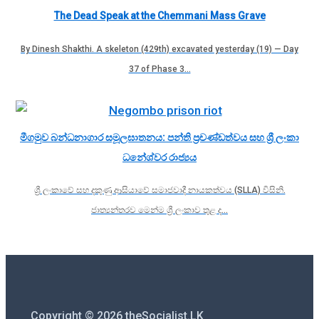
The Dead Speak at the Chemmani Mass Grave
By Dinesh Shakthi. A skeleton (429th) excavated yesterday (19) — Day
37 of Phase 3…
මීගමුව බන්ධනාගාර සමූලඝාතනය: පන්ති ප්‍රචණ්ඩත්වය සහ ශ්‍රී ලංකා
ධනේශ්වර රාජ්‍යය
ශ්‍රී ලංකාවේ සහ දකුණු ආසියාවේ සමාජවාදී නායකත්වය (SLLA) විසිනි.
ජාත්‍යන්තරව මෙන්ම ශ්‍රී ලංකාව තුළ ද…
Copyright © 2026 theSocialist.LK