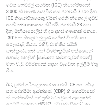
වෙත ෆෙඩරල් ආගමන (ICE) නියෝජිතයන්
3,000 ක් පමණ යෙදවීම සහ ජනවාරි 7 වන දින
ICE නියෝජිතයෙකු විසින් රෙනී නිකොල් ගුඩ්ව
වෙඩි තබා ඝාතනය කිරීමයි. ජනවාරි 23 වන
දින, මිනියාපොලිස් හි දස දහස් ගණනක් ජනයා,
-30°F ක සීතලට මුහුණ දෙමින් විරෝධතා
පෙළපාළි ගියහ. එහිදී, වෘත්තීය සමිති
යාන්ත්‍රණයෙන් හෝ ඩිමොක්‍රටික් පක්ෂයෙන්
නොව, පහළින් [සාමාන්‍ය කම්කරුවන්ගෙන්]
මහා වැඩ වර්ජනයක් සඳහා වැඩෙන ඉල්ලීම් මතු
විය.
ඊට, ට්‍රම්ප් පරිපාලනයේ සහ එහි ICE සහ රේගු
සහ දේශසීමා ආරක්ෂණ (CBP) හි ගෙස්ටාපෝ
නියෝජිතයින්ගේ ප්‍රතිචාරය වූයේ ඇලෙක්ස්
ප්‍රෙට්ටි ඝාතනය කිරීමයි. රට පුරා විරෝධතා