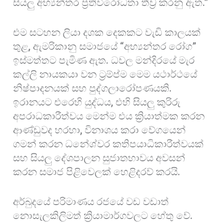
සියලු අභ්‍යන්තර ප්‍රතිවිරෝධතා තීව්‍ර කරනු ඇත.”
එම සටහන ලියා දශක දෙකකට වැඩි කාලයක්
තුළ, ඇමරිකානු සමාජයේ “අභ්‍යන්තර රෝග”
ඉස්මත්තට පැමිණ ඇත. ධවල මන්දිරයේ මැර
කල්ලි නායකයා වන ට්‍රම්ප්ම මෙම යථාර්ථයේ
නිෂ්පාදනයක් සහ පුද්ගලාරෝපණයකි.
ඉරානයට එරෙහි යුද්ධය, එහි සියලු කුරිරු
අපරාධකාරීත්වය මෙන්ම එය ක්‍රියාත්මක කරන
ආණ්ඩුවද හරහා, විනාශය කරා වේගයෙන්
ගමන් කරන ධනේශ්වර කතිපයාධිකාරීත්වයක්
සහ සියලු දේශපාලන සුජාතභාවය අවසන්
කරන සමාජ පිළිවෙලක් හෙළිදරව් කරයි.
අර්බුදයේ පරිමාණය රජයේ වඩ වඩාත්
නොසැලකිලිමත් ක්‍රියාමාර්ගවලට හේතු වේ.