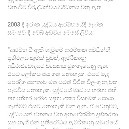
වන විට විරුද්ධත්වය වර්ධනය වනු ඇත.
2003 දී ඉරාක යුද්ධය ආරම්භයේදී ලෝක
සමාජවාදී වෙබ් අඩවිය මෙසේ ලිවීය:
“ආරම්භ වී ඇති ගැටුමේ ආරම්භක අවධීන්හි
ප්‍රතිඵලය කුමක් වුවත්, ඇමරිකානු
අධිරාජ්‍යවාදයට ව්‍යසනය මුනගැසෙනු ඇත.
එයට ලෝකය ජය ගත නොහැක. එයට මැද
පෙරදිග ජනතාව මත යටත් විජිත විලංගු නැවත
පැටවිය නොහැක. යුද්ධයේ මාධ්‍යය හරහා එහි
අභ්‍යන්තර රෝග සඳහා ශක්‍ය විසඳුමක් සොයා
ගැනීමට එයට නොහැකි වනු ඇත. ඒ වෙනුවට,
යුද්ධයෙන් ජනනය වන අනපේක්ෂිත දුෂ්කරතා
සහ නැගී එන ප්‍රතිරෝධය ඇමරිකානු සමාජයේ