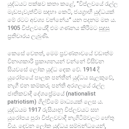
යුද්ධයට පක්ෂව කතා කළේ, “විප්ලවයේ රැල්ල
මැඩපැවැත්වීම සඳහා කෙටි, ජයග්‍රාහී යුද්ධයක්
මේ රටට අවශ්‍ය වන්නේය” යන පදනම මත ය.
1905 විප්ලවයේදී එම ගණනය කිරීමට සුදුසු
ප්‍රතිචාරය ලැබුණි.
කෙසේ වෙතත්, මෙම ප්‍රවණතාවයේ වඩාත්ම
විනාශකාරී ප්‍රකාශනයන් වන්නේ විසිවන
සියවසේ ලෝක යුද්ධ දෙක වේ. 1914 දී
යුරෝපයේ පාලක පන්තීන් යුද්ධය සැලකුවේ,
නැගී එන කම්කරු පන්ති අරගලයේ රැල්ල
ජාතිකවාදී දේශප්‍රේමයේ (nationalist
patriotism) ගිල්වීමේ මාධ්‍යයක් ලෙස ය.
යුද්ධයම 1917 රුසියානු විප්ලවයට සහ
යුරෝපය පුරා විප්ලවවාදී නැගිටීම්වලට හේතු
විය. දෙවන ලෝක යුද්ධය සම්බන්ධයෙන්,