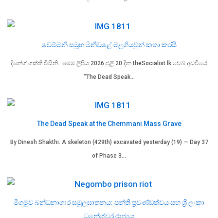
චෙම්මනි සමූහ මිනීවළේ මළගියවුන් කතා කරයි
දිනේශ් ශක්ති විසිනි. මෙම ලිපිය 2026 ජුලි 20 දින theSocialist.lk වෙබ් අඩවියේ
“The Dead Speak…
The Dead Speak at the Chemmani Mass Grave
By Dinesh Shakthi. A skeleton (429th) excavated yesterday (19) — Day 37
of Phase 3…
මීගමුව බන්ධනාගාර සමූලඝාතනය: පන්ති ප්‍රචණ්ඩත්වය සහ ශ්‍රී ලංකා
ධනේශ්වර රාජ්‍යය