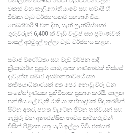
විශාලතම සෞඛ්‍ය සේවා වැඩවර්ජනවලින්
එකක් වන කැලිෆෝනියාවේ සහ හවායි හි
විවෘත වැඩ වර්ජනයකට සහභාගි විය.
පෙබරවාරි 9 වන දින, සැන් ෆ්‍රැන්සිස්කෝ
ගුරුවරුන් 6,400 ක් වැඩි වැටුප් සහ ප්‍රමාණවත්
පාසල් අරමුදල් ඉල්ලා වැඩ වර්ජනය කළහ.
සමාජ විරෝධතා සහ වැඩ වර්ජන ආදී
ක්‍රියාමාර්ග පුපුරා යාම, දශක ගණනාවක් තිස්සේ
දැවැන්ත සමාජ අසමානතාවයේ සහ
කතිපයාධිකාරයක් අත පෙර නොවූ විරූ ධන
සංකේන්ද්‍රණයක ප්‍රතිවිපාක ප්‍රකාශ කරයි. පාලක
පන්තිය ලේ වැකි රැකියා කප්පාදුවක් සිදු කරමින්
සිටින අතර, පහත වැටෙන ජීවන තත්වයන් සහ
ගැඹුරු වන අනාරක්ෂිත භාවය කම්කරුවන්
විසින් පිළිගත යුතු යැයි ඉල්ලා සිටී. එක්සත්