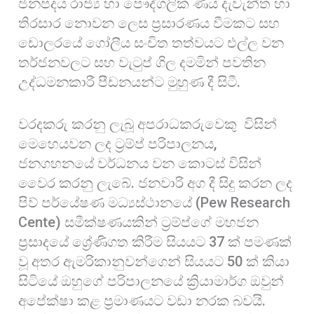
ජනපදය රාජ්‍ය හා පෞද්ගලික ණය දැවැන්ත හා
තිරසාර නොවන ලෙස ප්‍රසාරණය වීමකට සහ
ඩොලරයේ ගෝලීය සංචිත තත්වයට එල්ල වන
තර්ජනවලට සහ වැටුප් ගිල දමමින් පවතින
උද්ධමනකාරී පීඩනයන්ට මුහුණ දී සිටී.
වරදකරු කරනු ලැබූ අපරාධකරුවෙකු විසින්
මෙහෙයවන ලද ට්‍රම්ප් පරිපාලනය,
ජනගහනයේ වර්ධනය වන කොටස් විසින්
වෛර කරනු ලැබේ. ජනවාරි අග දී සිදු කරන ලද
පිව් පර්යේෂණ මධ්‍යස්ථානයේ (Pew Research
Cente) සමීක්ෂණයකින් ට්‍රම්ප්ගේ මහජන
ප්‍රසාදයේ ශ්‍රේණිගත කිරීම සියයට 37 ක් පමණක්
වූ අතර ඇමරිකානුවන්ගෙන් සියයට 50 ක් කියා
සිටියේ ඔහුගේ පරිපාලනයේ ක්‍රියාමාර්ග ඔවුන්
අපේක්ෂා කළ ප්‍රමාණයට වඩා නරක බවයි.