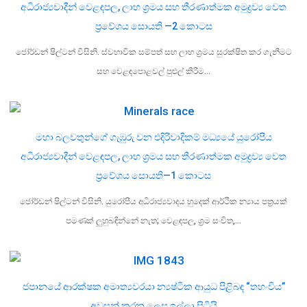
අධිරාජ්‍යවාදීන් වෙළඳපල, ලාභ ශ්‍රමය සහ තීරණාත්මක අමුද්‍රව්‍ය වෙත
ප්‍රවේශය සොයති —2 කොටස
ජෝර්ඩන් ෂිල්ටන් විසිනි. ස්වභාවික සම්පත් සහ ලාභ ශ්‍රමය සුරක්ෂිත කර ගැනීමට
සහ වෙළඳපොළවල් පුළුල් කිරීම…
මහා බලවතුන්ගේ ගැඹුරු වන එදිරිවාදිකම් මධ්‍යයේ යුරෝපීය
අධිරාජ්‍යවාදීන් වෙළඳපල, ලාභ ශ්‍රමය සහ තීරණාත්මක අමුද්‍රව්‍ය වෙත
ප්‍රවේශය සොයති—1 කොටස
ජෝර්ඩන් ෂිල්ටන් විසිනි. යුරෝපීය අධිරාජ්‍යවාදය හුදෙක් ආර්ථික න්‍යාය පත්‍රයක්
පමණක් ලුහුබඳින්නේ නැත; වෙළඳපල, ශ්‍රම සංචිත,…
ජපානයේ ආරක්ෂක අමාත්‍යවරයා න්‍යෂ්ටික ආයුධ පිළිබඳ “තහංචිය”
අවසන් කරන ලෙස ඉල්ලා සිටියි