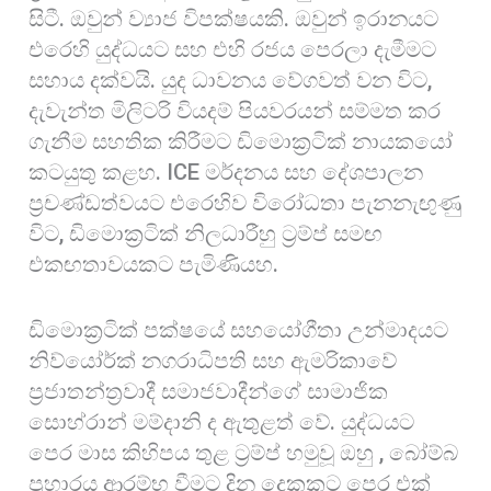
සිටී. ඔවුන් ව්‍යාජ විපක්ෂයකි. ඔවුන් ඉරානයට
එරෙහි යුද්ධයට සහ එහි රජය පෙරලා දැමීමට
සහාය දක්වයි. යුද ධාවනය වේගවත් වන විට,
දැවැන්ත මිලිටරි වියදම් පියවරයන් සම්මත කර
ගැනීම සහතික කිරීමට ඩිමොක්‍රටික් නායකයෝ
කටයුතු කළහ. ICE මර්දනය සහ දේශපාලන
ප්‍රචණ්ඩත්වයට එරෙහිව විරෝධතා පැනනැඟුණු
විට, ඩිමොක්‍රටික් නිලධාරීහු ට්‍රම්ප් සමඟ
එකඟතාවයකට පැමිණියහ.
ඩිමොක්‍රටික් පක්ෂයේ සහයෝගීතා උන්මාදයට
නිව්යෝර්ක් නගරාධිපති සහ ඇමරිකාවේ
ප්‍රජාතන්ත්‍රවාදී සමාජවාදීන්ගේ සාමාජික
සොහ්රාන් මම්දානි ද ඇතුළත් වේ. යුද්ධයට
පෙර මාස කිහිපය තුළ ට්‍රම්ප් හමුවූ ඔහු , බෝම්බ
ප්‍රහාරය ආරම්භ වීමට දින දෙකකට පෙර එක්