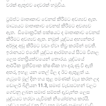
වරක් ඇතුළුව දෙවරක් හමුවිය.
ට්‍රම්ප්ට මාතෘකාව වෙනස් කිරීමට අවශ්‍යව ඇත.
මාධ්‍යයට මාතෘකාව වෙනස් කිරීමට අවශ්‍යව
ඇත. ඩිමොක්‍රටික් පක්ෂයට ද මාතෘකාව වෙනස්
කිරීමට අවශ්‍යව ඇත. නමුත් යුද්ධය අභ්‍යන්තර
අර්බුද අඩු කිරීමට වඩා ඒවා තීව්‍ර කරමින් පවතී.
ඉරානයට එරෙහි යුද්ධය ආරම්භයේ සිටම විශාල
ලෙස ජනප්‍රියත්වයෙන් තොරය. යුද්ධයේ
ආර්ථික ප්‍රතිවිපාක ක්ෂණික හා දරුණු වී ඇති
අතර, ඉහළ යන තෙල් මිල ද ඊට ඇතුළත් ය.
ගැටුමේ මුල් දින හය තුළ පමණක් වැය කරන ලද
ඩොලර් බිලියන 11.3, සමාජ වැඩසටහන් වලට
ගෙවනු ලබන සමාජ සම්පත් දැවැන්ත ලෙස
යුද්ධයට හරවා යැවීමක් නියෝජනය කරයි.
යුද්ධය පුළුල් වන විට සහ මරණ සංඛ්‍යාව වැඩි