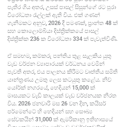
පැතිර ගිය අතර, උසස් පාසල් සිසුන්ගේ රට පුරා
විරෝධතා රැල්ලක් ඇති විය. එක් ගණන්
ගැනීමකට අනුව, 2026 දී පමණක්, ප්‍රාන්ත 48 ක්
සහ කොලොම්බියා දිස්ත්‍රික්කයේ පාසල්
දිස්ත්‍රික්ක 236 ක විරෝධතා 334 ක් පැවැත්විණි.
ඒ සමඟම, කම්කරු පන්තිය තුළ සැලකිය යුතු
වැඩ වර්ජන ව්‍යාපාරයක් වර්ධනය වෙමින්
පැවති අතර, එය පාලනය කිරීමට වෘත්තීය සමිති
යාන්ත්‍රණය උමතු ලෙස කටයුතු කළේය. නිව්
යෝර්ක් නගරයේ, හෙදියන් 15,000 ක්
මාසයකට වැඩි කාලයක් වැඩ වර්ජනයක නිරත
විය. 2026 ජනවාරි මස 26 වන දින, කයිසර්
පර්මෙන්ටේ හි හෙදියන් සහ සෞඛ්‍ය
සේවකයින් 31,000 ක් ඇමරිකානු ඉතිහාසයේ