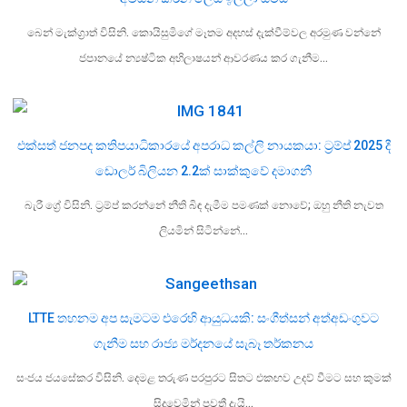
බෙන් මැක්ග්‍රාත් විසිනි. කොයිසුමිගේ මෑතම අදහස් දැක්වීම්වල අරමුණ වන්නේ
ජපානයේ න්‍යෂ්ටික අභිලාෂයන් ආවරණය කර ගැනීම…
එක්සත් ජනපද කතිපයාධිකාරයේ අපරාධ කල්ලි නායකයා: ට්‍රම්ප් 2025 දී
ඩොලර් බිලියන 2.2ක් සාක්කුවේ දමාගනී
බැරී ග්‍රේ විසිනි. ට්‍රම්ප් කරන්නේ නීති බිඳ දැමීම පමණක් නොවේ; ඔහු නීති නැවත
ලියමින් සිටින්නේ…
LTTE තහනම අප සැමටම එරෙහි ආයුධයකි: සංගීත්සන් අත්අඩංගුවට
ගැනීම සහ රාජ්‍ය මර්දනයේ සැබෑ තර්කනය
සංජය ජයසේකර විසිනි. දෙමළ තරුණ පරපුරට සිතට එකඟව උදව් වීමට සහ කුමක්
සිදුවෙමින් පවතී දැයි…