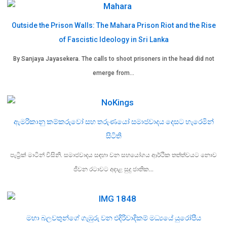
Outside the Prison Walls: The Mahara Prison Riot and the Rise
of Fascistic Ideology in Sri Lanka
By Sanjaya Jayasekera. The calls to shoot prisoners in the head did not
emerge from…
ඇමරිකානු කම්කරුවෝ සහ තරුණයෝ සමාජවාදය දෙසට හැරෙමින්
සිටිති
පැට්‍රික් මාටින් විසිනි. සමාජවාදය සඳහා වන සහයෝගය ආර්ථික තත්ත්වයට නොව
ජීවන රටාවට අදාළ සුදු ජාතික…
මහා බලවතුන්ගේ ගැඹුරු වන එදිරිවාදිකම් මධ්‍යයේ යුරෝපීය