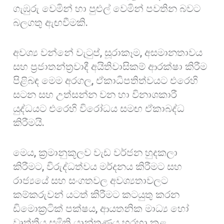
ගැඹුරු වෙමින් හා පුළුල් වෙමින් පවතින බවට
බලගතු ඇඟවීමකි.
අවශ්‍ය වන්නේ වැටුප්, සූරාකෑම, අසමානතාවය
සහ ප්‍රජාතන්ත්‍රවාදී අයිතිවාසිකම් ආරක්ෂා කිරීම
පිළිබඳ මෙම අරගල, ඒකාධිපතිත්වයට එරෙහි
සටන සහ උත්සන්න වන හා විනාශකාරී
යුද්ධයට එරෙහි විරෝධය සමඟ ඒකාබද්ධ
කිරීමයි.
මෙය, ක්‍රමානුකූලව වැඩ වර්ජන හුදකලා
කිරීමට, විරුද්ධත්වය මර්දනය කිරීමට සහ
රාජ්‍යයේ සහ සංගතවල අවශ්‍යතාවලට
කම්කරුවන් යටත් කිරීමට කටයුතු කරන
ඩිමොක්‍රටික් පක්ෂය, ආයතනික මාධ්‍ය හෝ
වෘත්තීය සමිති යාන්ත්‍රණය හරහා කළ