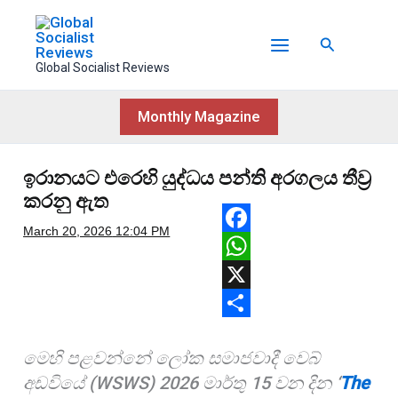
Skip
to
Search
content
Global Socialist Reviews
Monthly Magazine
ඉරානයට එරෙහි යුද්ධය පන්ති අරගලය තීව්‍ර
කරනු ඇත
March 20, 2026
12:04 PM
F
a
W
c
h
X
e
a
S
මෙහි පළවන්නේ ලෝක සමාජවාදී වෙබ්
b
t
h
අඩවියේ (WSWS) 2026 මාර්තු 15 වන දින ‘
The
o
s
a