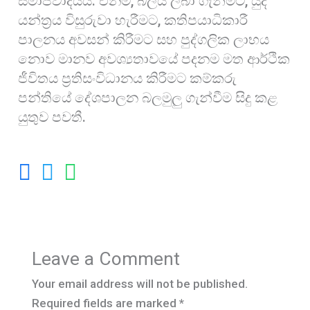
සමාජවාදයයි: එනම්, බලය ලබා ගැනීමට, යුද
යන්ත්‍රය විසුරුවා හැරීමට, කතිපයාධිකාරී
පාලනය අවසන් කිරීමට සහ පුද්ගලික ලාභය
නොව මානව අවශ්‍යතාවයේ පදනම මත ආර්ථික
ජීවිතය ප්‍රතිසංවිධානය කිරීමට කම්කරු
පන්තියේ දේශපාලන බලමුලු ගැන්වීම සිදු කළ
යුතුව පවතී.
Leave a Comment
Your email address will not be published.
Required fields are marked
*