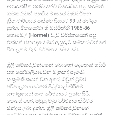
අනාරක්ෂිත තත්වයන්ට විරෝධය පළ කරමින්
කම්කරුවන් පසුගිය මාසයේ වැඩවර්ජන
ක්‍රියාමාර්ගයට පක්ෂව සියයට 99 ක් ඡන්දය
දුන්හ. මිනසෝටා හි ඔස්ටින්හි 1985-86
හෝමෙල් (Hormel) වැඩ වර්ජනයෙන් පසු
එක්සත් ජනපදයේ මස් ඇසුරුම් කම්කරුවන්ගේ
විශාලතම වැඩ වර්ජනය මෙය වේ.
ග්‍රීලි කම්කරුවන්ගෙන් බොහෝ දෙනෙක් හයිටි
සහ සෝමාලියාවෙන් මෑතකදී පැමිණි
සංක්‍රමණිකයන් වන අතර, ඔවුන් ට්‍රම්ප්
පරිපාලනය යටතේ පිටුවහල් කිරීමේ
යාන්ත්‍රයෙන් සෘජු තර්ජනයට ලක්ව සිටී.
කෙසේ හෝ, ඔවුහු වැඩ වර්ජනය කිරීමට
ඡන්දය ලබා දුන්හ. ග්‍රීලි කම්කරුවන්ගේ