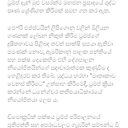
ට්‍රම්ප් දැන් මුළු වසරක්ම මහජන ප්‍රසාදයේ ශුද්ධ
සෘණ ශ්‍රේණිගත කිරීමක් සමඟ ගත කර ඇත.
ජෙෆ්රි එප්ස්ටයින් ලිපිගොනු වලින් මිලියන
ගණනක් ලේඛන නිකුත් කිරීම ට්‍රම්ප්ගේ
දූෂිතභාවය පිළිබඳ තවත් සාක්ෂි සපයා ඇතිවා
පමණක් නොව, ඇමරිකානු පාලක පන්තියේ
සහ පක්ෂ දෙකෙහිම එහි දේශපාලන
නියෝජිතයින්ගේ සදාචාරාත්මක කුණුවීම ද
හෙළිදරව් කර තිබේ. යුද්ධය හරහා “මාතෘකාව
වෙනස් කිරීමට” උත්සාහ කිරීමේදී, ට්‍රම්ප් ක්‍රියා
කරන්නේ ධනේශ්වර කතිපයාධිකාරයේ
නියෝජිතයා ලෙස ය.
ඩිමොක්‍රටික් පක්ෂය ට්‍රම්ප් පරිපාලනයේ
ප්‍රතිපත්ති සහ අපරාධවලට ගැඹුරින් සම්බන්ධ වී