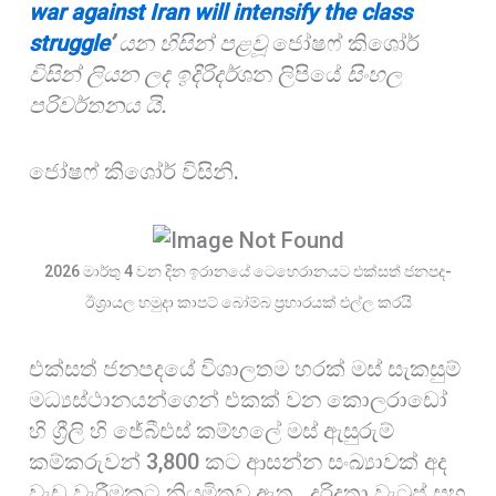
war against Iran will intensify
the
class
o
A
r
struggle
’
යන හිසින් පළවූ
ජෝෂෆ් කිශෝර්
k
p
e
විසින් ලියන ලද ඉදිරිදර්
ශන ලිපියේ
සිංහල
p
පරිවර්තනය යි.
ජෝෂෆ් කිශෝර් විසිනි.
2026 මාර්තු 4 වන දින ඉරානයේ ටෙහෙරානයට එක්සත් ජනපද-
ඊශ්‍රායල හමුදා කාපට් බෝම්බ ප්‍රහාරයක් එල්ල කරයි
එක්සත් ජනපදයේ විශාලතම හරක් මස් සැකසුම්
මධ්‍යස්‌ථානයන්ගෙන් එකක් වන කොලරාඩෝ
හි ග්‍රීලි හි ජේබීඑස් කම්හලේ මස් ඇසුරුම්
කම්කරුවන් 3,800 කට ආසන්න සංඛ්‍යාවක් අද
වැඩ වැරීමකට නියමිතව ඇත. දරිද්‍රතා වැටුප් සහ