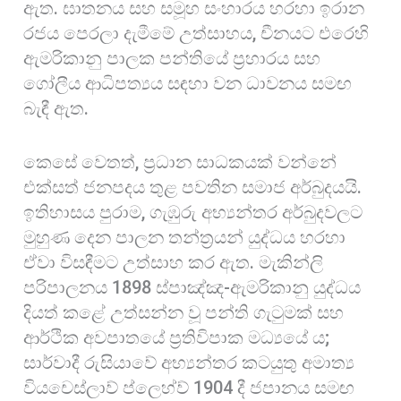
ඇත. ඝාතනය සහ සමූහ සංහාරය හරහා ඉරාන
රජය පෙරලා දැමීමේ උත්සාහය, චීනයට එරෙහි
ඇමරිකානු පාලක පන්තියේ ප්‍රහාරය සහ
ගෝලීය ආධිපත්‍යය සඳහා වන ධාවනය සමඟ
බැඳී ඇත.
කෙසේ වෙතත්, ප්‍රධාන සාධකයක් වන්නේ
එක්සත් ජනපදය තුළ පවතින සමාජ අර්බුදයයි.
ඉතිහාසය පුරාම, ගැඹුරු අභ්‍යන්තර අර්බුදවලට
මුහුණ දෙන පාලන තන්ත්‍රයන් යුද්ධය හරහා
ඒවා විසඳීමට උත්සාහ කර ඇත. මැකින්ලි
පරිපාලනය 1898 ස්පාඤ්ඤ-ඇමරිකානු යුද්ධය
දියත් කළේ උත්සන්න වූ පන්ති ගැටුමක් සහ
ආර්ථික අවපාතයේ ප්‍රතිවිපාක මධ්‍යයේ ය;
සාර්වාදී රුසියාවේ අභ්‍යන්තර කටයුතු අමාත්‍ය
වියචෙස්ලාව් ප්ලෙහ්ව් 1904 දී ජපානය සමඟ