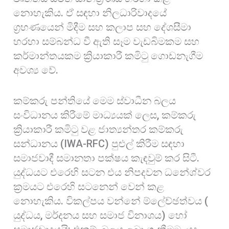
නොහැකිය. ඒ සඳහා නිලධාරිවාදයේ
ග්‍රහණයෙන් මිදීම සහ කලාප සහ දේශසීමා
හරහා සම්බන්ධ වී ඇති සෑම වැඩබිමකම සහ
කර්මාන්තයකම ක්‍රියාකාරී කමිටු ගොඩනැගීම
අවශ්‍ය වේ.
කම්කරු පන්තියේ මෙම ස්වාධීන බලය
සංවිධානය කිරීමේ මාධ්‍යයක් ලෙස, කම්කරු
ක්‍රියාකාරී කමිටු වළ ජාත්‍යන්තර කම්කරු
සන්ධානය (IWA-RFC) පුළුල් කිරීම සඳහා
සමාජවාදී සමානතා පක්ෂය කැඳවුම් කර සිටී.
යුද්ධයට එරෙහි සටන එය නිපදවන ධනේශ්වර
ක්‍රමයට එරෙහි සටනෙන් වෙන් කළ
නොහැකිය. විකල්පය වන්නේ ම්ලේච්ඡත්වය (
යුද්ධය, මර්දනය සහ සමාජ විනාශය) හෝ