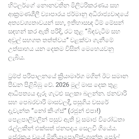
හිට්ලර්ගේ නොනවතින මිලිටරිකරණය සහ
ආක්‍රමණශීලී ව්‍යාපාරය ජර්මානු අධිරාජ්‍යවාදයේ
අත්‍යවශ්‍යතාවයන් සහ, ඉතිහාසඥ ටිම් මේසන්
සඳහන් කර ඇති පරිදි, රට තුළ “බිඳවැටීම සහ
අවුල් සහගත තත්ත්වය” වළක්වා ගැනීමේ
උත්සාහය යන දෙකම විසින් මෙහෙයවනු
ලැබීය.
ට්‍රම්ප් පරිපාලනයේ ක්‍රියාමාර්ග මගින් ඊට සමාන
පීඩන පිළිබිඹු වේ. 2026 මුල් මාස දෙක තුළ
ආධිපත්‍යය දැරූ ගැටළු සලකා බලන්න. ජනවාරි
සහ පෙබරවාරි මාසවලදී, පසුගිය වසරේ
දැවැන්ත “නෝ කිංග්ස්” (රජුන් එපා!)
පෙළපාලිවලින් පසුව ඇති වූ සමාජ විරෝධතා
රැල්ලකින් එක්සත් ජනපදය සෙලවී ගියේය.
ප්‍රේරකය වූයේ මිනියාපොලිස්-ශාන්ත පෝල්