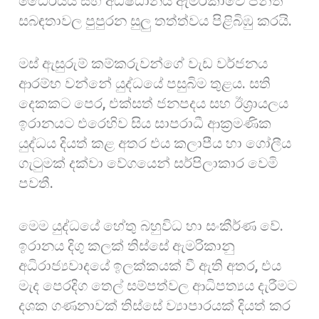
ධෛර්යය සහ අධිෂ්ඨානය ඇමරිකාවේ පන්ති
සබඳතාවල පුපුරන සුලු තත්ත්වය පිළිබිඹු කරයි.
මස් ඇසුරුම් කම්කරුවන්ගේ වැඩ වර්ජනය
ආරම්භ වන්නේ යුද්ධයේ පසුබිම තුළය. සති
දෙකකට පෙර, එක්සත් ජනපදය සහ ඊශ්‍රායලය
ඉරානයට එරෙහිව සිය සාපරාධී ආක්‍රමණික
යුද්ධය දියත් කළ අතර එය කලාපීය හා ගෝලීය
ගැටුමක් දක්වා වේගයෙන් සර්පිලාකාර වෙමි
පවතී.
මෙම යුද්ධයේ හේතු බහුවිධ හා සංකීර්ණ වේ.
ඉරානය දිගු කලක් තිස්සේ ඇමරිකානු
අධිරාජ්‍යවාදයේ ඉලක්කයක් වී ඇති අතර, එය
මැද පෙරදිග තෙල් සම්පත්වල ආධිපත්‍යය දැරීමට
දශක ගණනාවක් තිස්සේ ව්‍යාපාරයක් දියත් කර