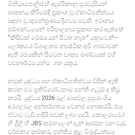
මිනියාපොලිස් හි ඇමරිකානු පුරවැසියන්
ඝාතනය කිරීමේදී ප්‍රකාශ වූ ඒකාධිපතිත්වය
සඳහා වූ කුමන්ත්‍රණය දිගටම පවතී. ඉරානය
සම්බන්ධයෙන් පරිපාලනය ප්‍රකාශ කර ඇත්තේ
“කිසිවක් මේසයෙන් පිටත නැත” යනුවෙනි–
ලෝකයේ විශාලතම න්‍යෂ්ටික අවි ගබඩාවක්
ඇති රජයකින් පිටවන වාක්‍ය ඛණ්ඩයක් එහි
වචනාර්ථයෙන්ම ගත යුතුය.
නමුත් යුද්ධය සහ ඒකාධිපතිත්වය විසින් ඇති
කරන එම ප්‍රතිවිරෝධතාම පන්ති ගැටුම් ද තීව්‍ර
කරයි. යුද්ධය 2026 මුල් මාසවල පුපුරා ගිය
අරගලවල අන්තර්ගතය වෙනස් නොකරයි. එය
ඒවාට වැඩි හදිසි බවක් ලබා දෙයි. කොලරාඩෝ
හි ග්‍රීලි හි JBS කම්හලෙන් දැන් ආරම්භ වන වැඩ
වර්ජනය කම්කරු පන්තිය තුළ විරුද්ධත්වය