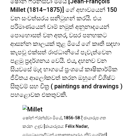
ෂෝන් ෆ්රන්ස්වා මියේ [Jean-François
Millet (1814–1875)] ගේ අභාවයෙන් 150
වන සංවත්සරය සනිටුහන් කරයි. එය
පරිමාණයෙන් චාම් නමුත් අනුනාදයෙන්
පොහොසත් වන අතර, වසර පනහකට
ආසන්න කාලයක් තුළ මියේ ගේ කෘති සඳහා
කැපවූ එක්සත් රාජධානියේ පැවැත්වෙන
පළමු ප්‍රදර්ශනය වෙයි. එය, දහනව වන
සියවසේ මැද භාගයේ ප්‍රංශයේ කෘෂිකාර්මික
ජීවිතය ආලෝකවත් කරන ඔහුගේ විශිෂ්ට
සිතුවම් සහ චිත්‍ර ( paintings and drawings )
පහළොවක එකතුවකි.
ෂෝන් ෆ්රන්ස්වා මියේ, 1856-58 දී ඡායාරූප ගත
කරන ලදුව [ඡායාරූපය: Félix Nadar,
මෙට්‍රොපොලිටන් කෞතුකාගාරය, නිව් යෝර්ක්]