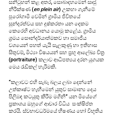
සනිටුහන් කළ අතර, සොබාදහමෙන් සෘජු
නිරීක්ෂණ (
en plein air
) උකහා ගැනීමේ
පුරෝගාමී වෙමින් ග්‍රාමීය ජීවිතයේ
සුන්දරත්වය සහ දුෂ්කරතා යන දෙකම
කෙරෙහි අවධානය යොමු කළේය. ග්‍රාමීය
ශ්‍රමය සෞන්දර්යාත්මකව හා සමාජීය
වශයෙන් පහත් යැයි සැලකුණු හා ඉතිහාස
සිතුවම්, මිථ්‍යා විෂයයන් සහ ප්‍රභූ ආලේඛ්‍ය චිත්‍ර
(portraiture) කලාව ආධිපත්‍යය දරන යුගයක
මෙය රැඩිකල් හැරීමකි.
“කලාවට එහි සැබෑ බලය ලබා දෙන්නේ
උත්කෘෂ්ට හැඟීමෙන් යුතුව සාමාන්‍ය දෙය
පිලිඹඳ කටයුතු කිරීම මගිනි” යන මියේගේ
ප්‍රකාශය ඔහුගේ ආචාර විධිය සංක්ෂිප්ත
කරයි. ස්වභාවධර්මයේ භීෂණය හෝ විභූතිය