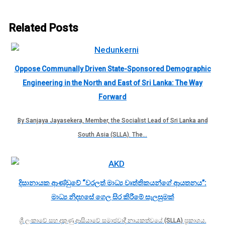
Related Posts
Oppose Communally Driven State-Sponsored Demographic
Engineering in the North and East of Sri Lanka: The Way
Forward
By Sanjaya Jayasekera, Member, the Socialist Lead of Sri Lanka and
South Asia (SLLA). The…
දිසානායක ආණ්ඩුවේ “වරලත් මාධ්‍ය වෘත්තිකයන්ගේ ආයතනය”:
මාධ්‍ය නිදහසේ ගෙල සිර කිරීමේ සැලසුමක්
ශ්‍රී ලංකාවේ සහ දකුණු ආසියාවේ සමාජවාදී නායකත්වයේ (SLLA) ප්‍රකාශය.