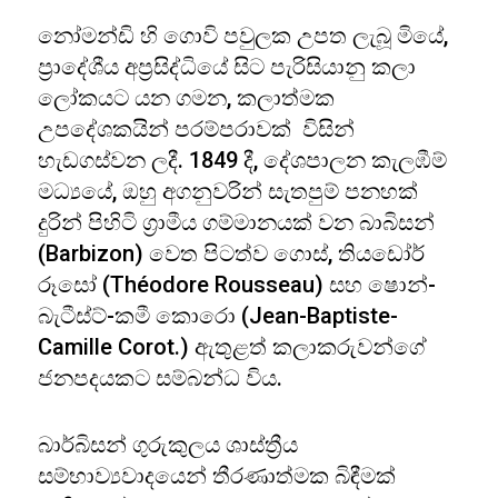
නෝමන්ඩි හි ගොවි පවුලක උපත ලැබූ මියේ,
ප්‍රාදේශීය අප්‍රසිද්ධියේ සිට පැරිසියානු කලා
ලෝකයට යන ගමන, කලාත්මක
උපදේශකයින් පරම්පරාවක් විසින්
හැඩගස්වන ලදී. 1849 දී, දේශපාලන කැලඹීම්
මධ්‍යයේ, ඔහු අගනුවරින් සැතපුම් පනහක්
දුරින් පිහිටි ග්‍රාමීය ගම්මානයක් වන බාබිසන්
(Barbizon) වෙත පිටත්ව ගොස්, තියඩෝර්
රූසෝ (Théodore Rousseau) සහ ෂොන්-
බැටීස්ට්-කමී කොරො (Jean-Baptiste-
Camille Corot.) ඇතුළත් කලාකරුවන්ගේ
ජනපදයකට සම්බන්ධ විය.
බාර්බිසන් ගුරුකුලය ශාස්ත්‍රීය
සම්භාව්‍යවාදයෙන් තීරණාත්මක බිඳීමක්