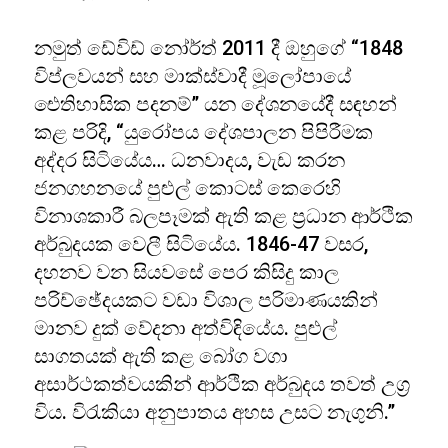
නමුත් ඩේවිඩ් නෝර්ත් 2011 දී ඔහුගේ “1848
විප්ලවයන් සහ මාක්ස්වාදී මූලෝපායේ
ඓතිහාසික පදනම්” යන දේශනයේදී සඳහන්
කළ පරිදි, “යුරෝපය දේශපාලන පිපිරීමක
අද්දර සිටියේය… ධනවාදය, වැඩ කරන
ජනගහනයේ පුළුල් කොටස් කෙරෙහි
විනාශකාරී බලපෑමක් ඇති කළ ප්‍රධාන ආර්ථික
අර්බුදයක වෙලී සිටියේය. 1846-47 වසර,
දහනව වන සියවසේ පෙර කිසිදු කාල
පරිච්ඡේදයකට වඩා විශාල පරිමාණයකින්
මානව දුක් වේදනා අත්විඳියේය. පුළුල්
සාගතයක් ඇති කළ බෝග වගා
අසාර්ථකත්වයකින් ආර්ථික අර්බුදය තවත් උග්‍ර
විය. විරැකියා අනුපාතය අහස උසට නැගුනි.”