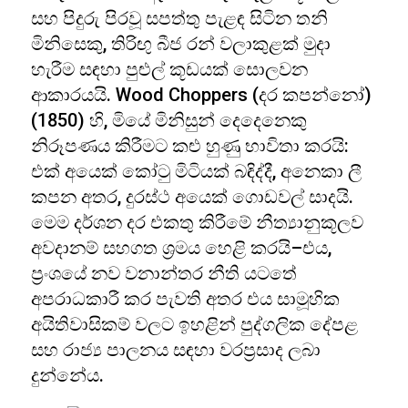
සහ පිදුරු පිරවූ සපත්තු පැළඳ සිටින තනි
මිනිසෙකු, තිරිඟු බීජ රන් වලාකුළක් මුදා
හැරීම සඳහා පුළුල් කූඩයක් සොලවන
ආකාරයයි. Wood Choppers (දර කපන්නෝ)
(1850) හි, මියේ මිනිසුන් දෙදෙනෙකු
නිරූපණය කිරීමට කළු හුණු භාවිතා කරයි:
එක් අයෙක් කෝටු මිටියක් බඳිද්දී, අනෙකා ලී
කපන අතර, දුරස්ථ අයෙක් ගොඩවල් සාදයි.
මෙම දර්ශන දර එකතු කිරීමේ නීත්‍යානුකූලව
අවදානම් සහගත ශ්‍රමය හෙළි කරයි–එය,
ප්‍රංශයේ නව වනාන්තර නීති යටතේ
අපරාධකාරී කර පැවති අතර එය සාමූහික
අයිතිවාසිකම් වලට ඉහළින් පුද්ගලික දේපළ
සහ රාජ්‍ය පාලනය සඳහා වරප්‍රසාද ලබා
දුන්නේය.