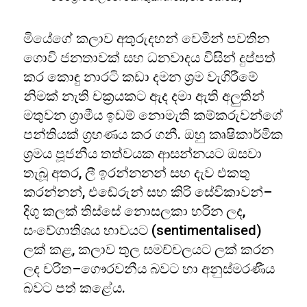
මියේගේ කලාව අතුරුදහන් වෙමින් පවතින
ගොවි ජනතාවක් සහ ධනවාදය විසින් දුප්පත්
කර කොඳු නාරටි කඩා දමන ශ්‍රම වැගිරීමේ
නිමක් නැති චක්‍රයකට ඇද දමා ඇති අලුතින්
මතුවන ග්‍රාමීය ඉඩම් නොමැති කම්කරුවන්ගේ
පන්තියක් ග්‍රහණය කර ගනී. ඔහු කෘෂිකාර්මික
ශ්‍රමය පූජනීය තත්වයක ආසන්නයට ඔසවා
තැබූ අතර, ලී ඉරන්නනන් සහ දැව එකතු
කරන්නන්, එඬේරුන් සහ කිරි සේවිකාවන්–
දිගු කලක් තිස්සේ නොසලකා හරින ලද,
සංවේගාතිශය භාවයට (sentimentalised)
ලක් කළ, කලාව තුල සමච්චලයට ලක් කරන
ලද චරිත–ගෞරවනීය බවට හා අනුස්මරණීය
බවට පත් කළේය.