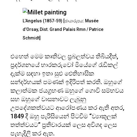
L’Angelus (1857-59) [ඡායාරූපය: Musée
d’Orsay, Dist. Grand Palais Rmn / Patrice
Schmidt]
එහෙත් මෙම කෘතිවල ප්‍රබලත්වය තිබියදීත්,
ප්‍රදර්ශනයේ භාරකරුවෝ මියේගේ රැඩිකල්
දැක්ම සඳහා ඉතා සුළු ඓතිහාසික
සන්දර්භයක් පමණක් ඉදිරිපත් කරති. ඔහුගේ
කලාත්මක ජයග්‍රහණ ඔහුගේ ගොවි සම්භවය
සහ ඔහුගේ වාසනාවට ලැබුනු
උපදේශකත්වයට ආරෝපණය කර ඇති අතර,
1849 දී ඔහු පැරිසියෙන් පිටවීම “ව්‍යාකූලක්
තත්ත්වයට” ප්‍රතිචාරයක් ලෙස අවිශද ලෙස
පැහැදිලි කර ඇත.