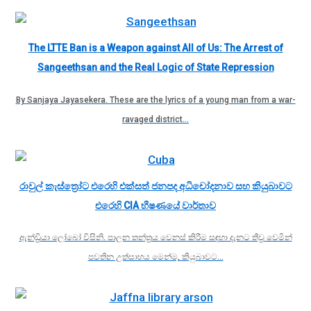
The LTTE Ban is a Weapon against All of Us: The Arrest of
Sangeethsan and the Real Logic of State Repression
By Sanjaya Jayasekera. These are the lyrics of a young man from a war-
ravaged district…
රාවුල් කැස්ත්‍රෝට එරෙහි එක්සත් ජනපද අධිචෝදනාව සහ කියුබාවට
එරෙහි CIA භීෂණයේ වාර්තාව
ඇන්ඩ්‍රියා ලෝබෝ විසිනි. පාලන තන්ත්‍රය වෙනස් කිරීම සඳහා දැනට තීව්‍ර වෙමින්
පවතින උත්සාහය මෙන්ම, කියුබාවට…