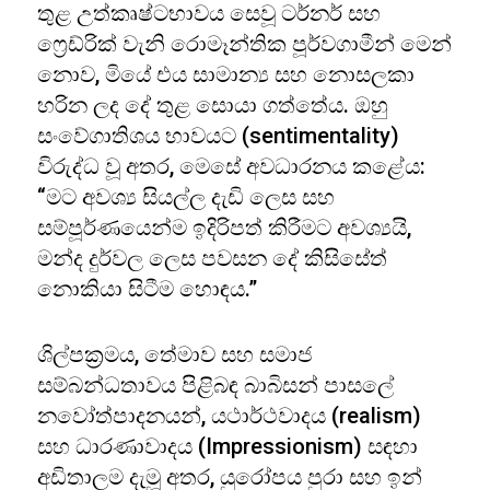
තුළ උත්කෘෂ්ටභාවය සෙවූ ටර්නර් සහ
ෆ්‍රෙඩ්රික් වැනි රොමෑන්තික පූර්වගාමීන් මෙන්
නොව, මියේ එය සාමාන්‍ය සහ නොසලකා
හරින ලද දේ තුළ සොයා ගත්තේය. ඔහු
සංවේගාතිශය භාවයට (sentimentality)
විරුද්ධ වූ අතර, මෙසේ අවධාරනය කළේය:
“මට අවශ්‍ය සියල්ල දැඩි ලෙස සහ
සම්පූර්ණයෙන්ම ඉදිරිපත් කිරීමට අවශ්‍යයි,
මන්ද දුර්වල ලෙස පවසන දේ කිසිසේත්
නොකියා සිටීම හොඳය.”
ශිල්පක්‍රමය, තේමාව සහ සමාජ
සම්බන්ධතාවය පිළිබඳ බාබිසන් පාසලේ
නවෝත්පාදනයන්, යථාර්ථවාදය (realism)
සහ ධාරණාවාදය (Impressionism) සඳහා
අඩිතාලම දැමූ අතර, යුරෝපය පුරා සහ ඉන්