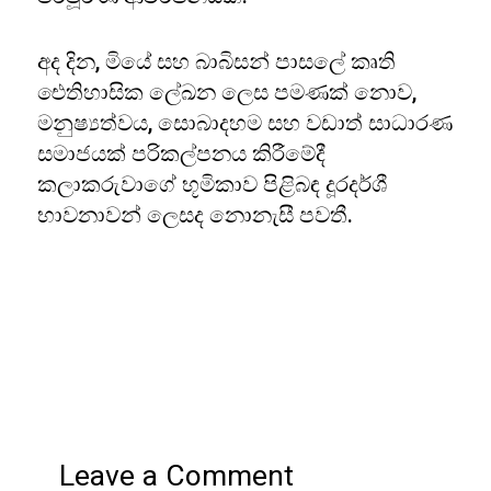
අද දින, මියේ සහ බාබිසන් පාසලේ කෘති
ඓතිහාසික ලේඛන ලෙස පමණක් නොව,
මනුෂ්‍යත්වය, සොබාදහම සහ වඩාත් සාධාරණ
සමාජයක් පරිකල්පනය කිරීමේදී
කලාකරුවාගේ භූමිකාව පිළිබඳ දූරදර්ශී
භාවනාවන් ලෙසද නොනැසී පවතී.
Leave a Comment