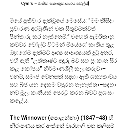
Cymru – ජාතික කෞතුකාගාරය වේල්ස්]
මියේ ප්‍රතිචාර දැක්වූයේ මෙසේය: “මම කිසිදා
ප්‍රචාරණ අරමුණින් එක සිතුවමක්වත්
පින්තාරු කර නැත්තෙමි.” එහෙත් ඇමරිකානු
කවිවර වෝල්ට් විට්මන් මියේගේ කෘතිය තුළ
ඔහුගේම දැක්මට දෘශ්‍ය සාදෘශ්‍යයක් දුටු අතර,
එහි ඇති “උත්කෘෂ්ට අඳුරු බව සහ ප්‍රාකෘත සිර
කළ කෝපය” නිර්මාණශීලී කලාකරුවා–
එනම්, සමාජ වෙනසක් සඳහා ඇති ශක්‍යතාවය
සහ බීජ යන දෙකම වපුරන තැනැත්තා–සඳහා
නව මූලාකෘතියක් පෙරටු කරන බවට ප්‍රශංසා
කළේය.
The Winnower (පොළන්නා) (1847–48) හි
නිරූපණය කර ඇත්තේ වැරහැලි එතූ කලිසම්