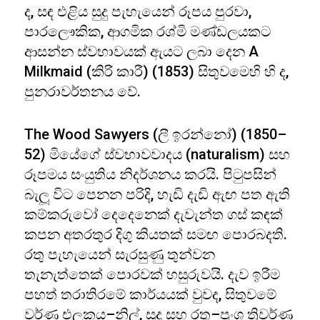
ද, සඳ එළිය සුදු පැහැයෙන් රූපය පුරවා,
පාරලෞකික, ආගමික රශ්මි මණ්ඩලයකට
ආසන්න ස්වභාවයක් ඇයට ලබා දෙන A
Milkmaid (කිරි කාරී) (1853) සිතුවමෙහි හි ද,
පුනරාවර්තනය වේ.
The Wood Sawyers (ලී ඉරන්නෝ) (1850–
52) මියේගේ ස්වභාවවාදය (naturalism) සහ
රූපමය සංයුතිය නිදර්ශනය කරයි. පිටුපසින්
බැලූ විට පෙනන පරිදි, හැඩි දැඩි ඇඟ පත ඇති
කම්කරුවෝ දෙදෙනෙක් දැවැන්ත ගස් කඳක්
කපන අතරතුර දිගු කියතක් සමඟ පොරබදති.
රතු පැහැයෙන් සැරසුණු තුන්වන
තැනැත්තෙක් පොරවක් හසුරුවයි. දැව ඉරීම
පහත් තරාතිරමේ කාර්යයක් වුවද, සිතුවමේ
වර්ණ එලකය–නිල්, සුදු සහ රතු–ප්‍රංශ ත්‍රිවර්ණ