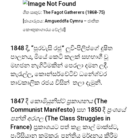
ශීත ඍතුව: The Fagot Gatherers (1868-75)
[ඡායාරූපය: Amgueddfa Cymru – ජාතික
කෞතුකාගාරය වේල්ස්]
1848 දී, “පුරවැසි රජු” ලුවී-පිලිප්ගේ දූෂිත
පාලනය, මියේ කෙටි කලක් සහභාගී වූ
මහජන නැගිටීමකින් පෙරලා දමන ලදී.
කැරැල්ල, කොන්සර්වේටිව් ධනේශ්වර
තාවකාලික රජය විසින් තලා දැමුනි.
1847 දී
කොමියුනිස්ට් ප්‍රකාශනය
(The
Communist Manifesto) සහ 1850 දී
ප්‍රංශයේ
පන්ති අරගල
(The Class Struggles in
France) ප්‍රකාශයට පත් කළ කාල් මාක්ස්ට,
පැරිසියානු කම්කරු පන්තිය මර්දනය කිරීම