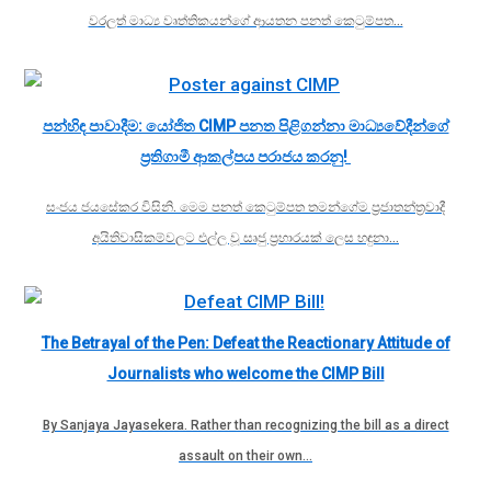
වරලත් මාධ්‍ය වෘත්තිකයන්ගේ ආයතන පනත් කෙටුම්පත…
පන්හිඳ පාවාදීම: යෝජිත CIMP පනත පිළිගන්නා මාධ්‍යවේදීන්ගේ
ප්‍රතිගාමී ආකල්පය පරාජය කරනු!
​සංජය ජයසේකර විසිනි. මෙම පනත් කෙටුම්පත තමන්ගේම ප්‍රජාතන්ත්‍රවාදී
අයිතිවාසිකම්වලට එල්ල වූ සෘජු ප්‍රහාරයක් ලෙස හඳුනා…
The Betrayal of the Pen: Defeat the Reactionary Attitude of
Journalists who welcome the CIMP Bill
By Sanjaya Jayasekera. Rather than recognizing the bill as a direct
assault on their own…