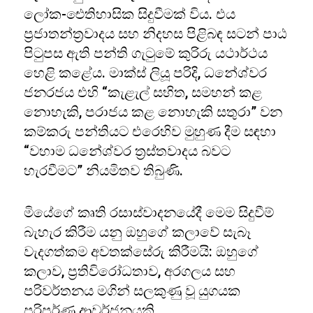
ලෝක-ඓතිහාසික සිදුවීමක් විය. එය
ප්‍රජාතන්ත්‍රවාදය සහ නිදහස පිළිබඳ සටන් පාඨ
පිටුපස ඇති පන්ති ගැටුමේ කුරිරු යථාර්ථය
හෙළි කළේය. මාක්ස් ලියූ පරිදි, ධනේශ්වර
ජනරජය එහි “කැළැල් සහිත, සමහන් කළ
නොහැකි, පරාජය කළ නොහැකි සතුරා” වන
කම්කරු පන්තියට එරෙහිව මුහුණ දීම සඳහා
“වහාම ධනේශ්වර ත්‍රස්තවාදය බවට
හැරවීමට” නියමිතව තිබුණි.
මියේගේ කෘති රසාස්වාදනයේදී මෙම සිදුවීම්
බැහැර කිරීම යනු ඔහුගේ කලාවේ සැබෑ
වැදගත්කම අවතක්සේරු කිරීමයි: ඔහුගේ
කලාව, ප්‍රතිවිරෝධතාව, අරගලය සහ
පරිවර්තනය මගින් සලකුණු වූ යුගයක
පරිපූර්ණ ආවර්ජනයකි.