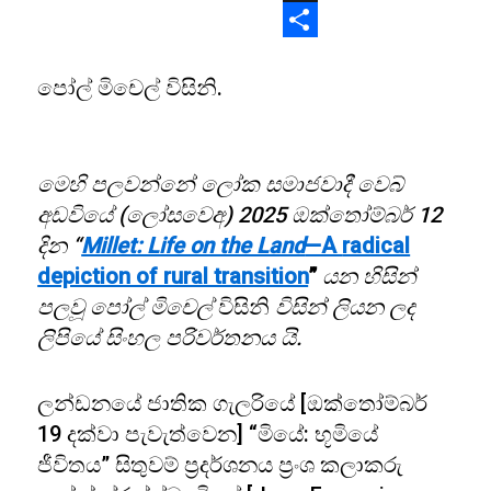
X
Share
පෝල් මිචෙල් විසිනි.
මෙහි පලවන්නේ ලෝක සමාජවාදී වෙබ්
අඩවියේ (ලෝසවෙඅ) 2025 ඔක්තෝම්බර් 12
දින “
Millet: Life on the Land
—A
radical
depiction of rural transition
”
යන හිසින්
පලවූ පෝල්
මිචෙල්
විසිනි
විසින් ලියන ලද
ලිපියේ සිංහල පරිවර්තනය යි.
ලන්ඩනයේ ජාතික ගැලරියේ [ඔක්තෝම්බර්
19 දක්වා පැවැත්වෙන] “මියේ: භූමියේ
ජීවිතය” සිතුවම් ප්‍රදර්ශනය ප්‍රංශ කලාකරු