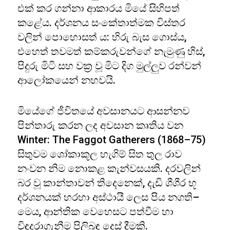
එක් කර ගන්නා ආකාරය මියේ සිහිපත්
කළේය. දර්ශනය සංකේතාත්මක විස්තර
වලින් පොහොසත් ය: හිරු බැස ගොස්ය,
එහෙත් තවමත් කම්කරුවන්ගේ නැමුණු හිස්,
පිදුරු මිටි සහ වක්‍ර වූ මිට දිග මුල්ලුව රන්වන්
ආලෝකයෙන් නහවයි.
මියේගේ ජීවිතයේ අවසානයට ආසන්නව
පින්තාරු කරන ලද අවසාන කෘතිය වන
Winter: The Faggot Gatherers (1868–75)
සිතුවම ශෝකාකූල හැගිම් සිත තුල රාව
නංවන නිම නොකළ කැන්වසයකි. දරවලින්
බර වූ කාන්තාවන් තිදෙනෙක්, දැඩි ශීශීර භූ
දර්ශනයක් හරහා අස්ථායී ලෙස පිය නගති–
මෙය, ආන්තික වෙහෙසට පත්වීම හා
විඳදරාගැනීම පිලිබඳ දෙස් දීමකි.