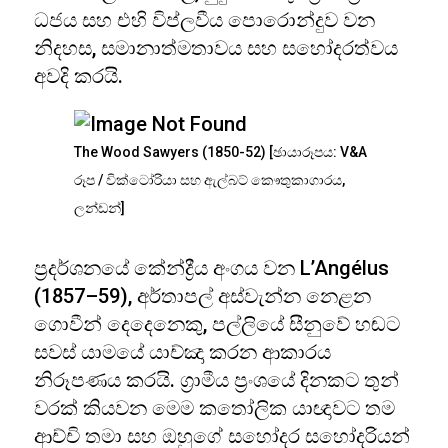
ධජය සහ එහි විප්ලවීය පොරොන්දුව වන
නිදහස, සමානාත්මතාවය සහ සහෝදරත්වය
අවදි කරයි.
The Wood Sawyers (1850-52) [ඡායාරූපය: V&A
රූප / වික්ටෝරියා සහ ඇල්බට් කෞතුකාගාරය,
ලන්ඩන්]
ප්‍රදර්ශනයේ කේන්ද්‍රීය අංගය වන L’Angélus
(1857–59), අර්තාපල් අස්වැන්න නෙළන
ගොවීන් දෙදෙනෙකු, පල්ලියේ සීනුවේ හඬට
සවස් යාමයේ යාච්ඤා කරන ආකාරය
නිරූපණය කරයි. ග්‍රාමීය ප්‍රංශයේ දිනකට තුන්
වරක් කියවන මෙම කතෝලික යාඥාවට තම
ආච්චි තමා සහ ඔහුගේ සහෝදර සහෝදරියන්