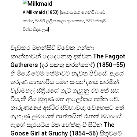
A Milkmaid (1853) [ඡායාරූපය: හෙන්රි බාබර්
භාරය, බාබර් ලලිත කලා ආයතනය, බර්මින්හැම්
විශ්ව විද්‍යාලය]
වැඩකර මහන්සිවී විවේක ගන්නා
කාන්තාවන් දෙදෙනෙකු දක්වන The Faggot
Gatherers (දර එකතු කරන්නෝ) (1850–55)
හි මියේ මෙම තේමාවට නැවත පිවිසේ. ඇගේ
තරුණ සහකාරිය සමග සංසන්දනය කරමින්
වැඩිමහල් ස්ත්‍රියගේ ගැට ගැහුනු රළු අත් සහ
වියැකී ගිය මුහුණ මත ආලෝකය පතිත වේ.
තාරුණ්‍යයේ අස්ථිර ස්වභාවය, වෙහෙසට පත්
ගැහැණු ළමයෙක් පාත්තයින් රෑනක් මධ්‍යයේ
ඇගේ සැරයටිය මත හේත්තු වී සිටින The
Goose Girl at Gruchy (1854–56) සිතුවමේ