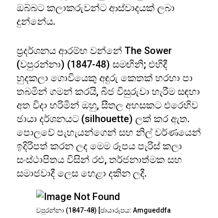
ඔබ්බට කලාකරුවන්ට ආස්වාදයක් ලබා
දුන්නේය.
ප්‍රදර්ශනය ආරම්භ වන්නේ The Sower
(වපුරන්නා) (1847-48) සමඟිනි; එහිදී
හුදකලා ගොවියෙකු අඳුරු කෙතක් හරහා පා
තබමින් ගමන් කරයි, බීජ විසුරුවා හැරීම සඳහා
අත විදා හරිමින් ඔහු, සීතල අහසකට එරෙහිව
ඡායා දර්ශනයට (silhouette) ලක් කර ඇත.
පොලවේ පැහැයන්ගෙන් සහ නිල් වර්ණයෙන්
ඉදිරිපත් කරන ලද මෙම රූපය පැරිස් කලා
සංස්ථාපිතය විසින් රළු, තර්ජනාත්මක සහ
සමාජවාදී ලෙස හෙළා දකින ලදී.
වපුරන්නා (1847-48) [ඡායාරූපය: Amgueddfa