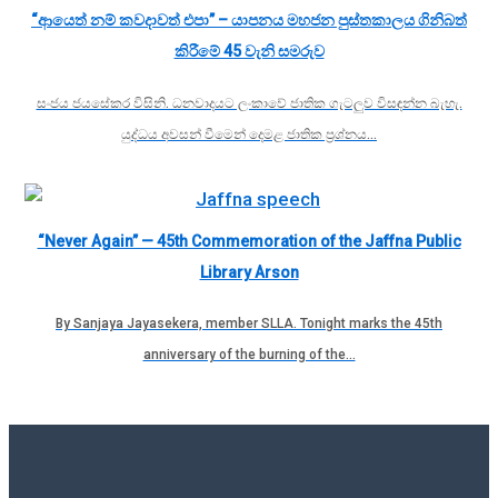
“ආයෙත් නම් කවදාවත් එපා” – යාපනය මහජන පුස්තකාලය ගිනිබත්
කිරීමේ 45 වැනි සමරුව
සංජය ජයසේකර විසිනි. ධනවාදයට ලංකාවේ ජාතික ගැටලුව විසඳන්න බැහැ.
යුද්ධය අවසන් වීමෙන් දෙමළ ජාතික ප්‍රශ්නය…
“Never Again” — 45th Commemoration of the Jaffna Public
Library Arson
By Sanjaya Jayasekera, member SLLA. Tonight marks the 45th
anniversary of the burning of the…