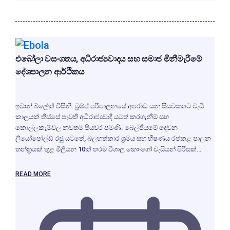
එබෝලා වසංගතය, අධිරාජ්‍යවාදය සහ සමාජ මිනීමැරීමේ
දේශපාලන ආර්ථිකය
ඉවාන් බ්ලේක් විසිනි. ට්‍රම්ප් පරිපාලනයේ අපරාධ යනු සියවසකට වැඩි
කාලයක් තිස්සේ පැවති අධිරාජ්‍යවාදී යටත් කරගැනීම් සහ
කොල්ලකෑම්වල නවතම පියවර පමණි. බෙල්ජියමේ දෙවන
ලියෝපෝල්ඩ් රජු යටතේ, බලහත්කාර ශ්‍රමය සහ භීෂණය රජකළ පාලන
තන්ත්‍රයක් තුළ මිලියන 10ක් තරම් විශාල කොංගෝ වැසියන් පිරිසක්…
READ MORE