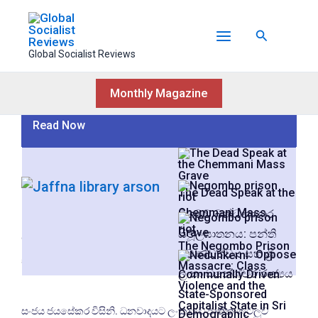
Skip
to
Search
content
Global Socialist Reviews
Monthly Magazine
Read Now
The Dead Speak at the
Chemmani Mass
“ආයෙත් නම් කවදාවත් එපා” – යාපනය
මීගමුව බන්ධනාගාර
Grave
සමූලඝාතනය: පන්ති
මහජන පුස්තකාලය ගිනිබත් කිරීමේ 45 වැනි
The Negombo Prison
ප්‍රචණ්ඩත්වය සහ ශ්‍රී
Oppose
සමරුව
Massacre: Class
ලංකා ධනේශ්වර රාජ්‍යය
Communally Driven
Violence and the
State-Sponsored
Capitalist State in Sri
සංජය ජයසේකර විසිනි. ධනවාදයට ලංකාවේ ජාතික ගැටලුව
Demographic