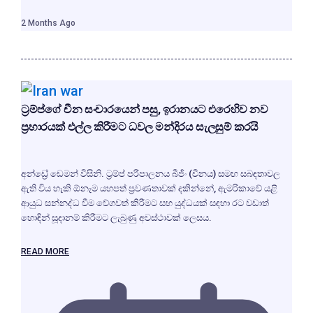
2 Months Ago
ට්‍රම්ප්ගේ චීන සංචාරයෙන් පසු, ඉරානයට එරෙහිව නව
ප්‍රහාරයක් එල්ල කිරීමට ධවල මන්දිරය සැලසුම් කරයි
අන්ඩ්‍රේ ඩෙමන් විසිනි. ට්‍රම්ප් පරිපාලනය බීජිං (චීනය) සමඟ සබඳතාවල
ඇති විය හැකි ඕනෑම යහපත් ප්‍රවණතාවක් දකින්නේ, ඇමරිකාවේ යළි
ආයුධ සන්නද්ධ වීම වේගවත් කිරීමට සහ යුද්ධයක් සඳහා රට වඩාත්
හොඳින් සූදානම් කිරීමට ලැබුණු අවස්ථාවක් ලෙසය.
READ MORE