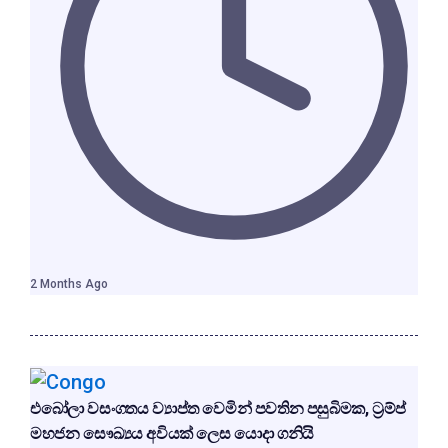
2 Months Ago
එබෝලා වසංගතය ව්‍යාප්ත වෙමින් පවතින පසුබිමක, ට්‍රම්ප්
මහජන සෞඛ්‍යය අවියක් ලෙස යොදා ගනියි