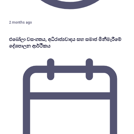
2 months ago
එබෝලා වසංගතය, අධිරාජ්‍යවාදය සහ සමාජ මිනීමැරීමේ
දේශපාලන ආර්ථිකය