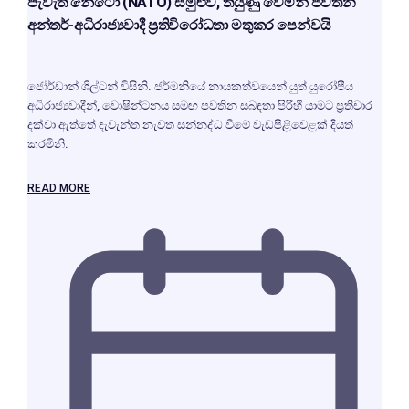
පැවැති නේටෝ (NATO) සමුළුව, තියුණු වෙමින් පවතින
අන්තර්-අධිරාජ්‍යවාදී ප්‍රතිවිරෝධතා මතුකර පෙන්වයි
ජෝර්ඩාන් ශිල්ටන් විසිනි. ජර්මනියේ නායකත්වයෙන් යුත් යුරෝපීය
අධිරාජ්‍යවාදීන්, වොෂින්ටනය සමඟ පවතින සබඳතා පිරිහී යාමට ප්‍රතිචාර
දක්වා ඇත්තේ දැවැන්ත නැවත සන්නද්ධ වීමේ වැඩපිළිවෙළක් දියත්
කරමිනි.
READ MORE