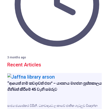
3 months ago
Recent Articles
“ආයෙත් නම් කවදාවත් එපා” – යාපනය මහජන පුස්තකාලය
ගිනිබත් කිරීමේ 45 වැනි සමරුව
සංජය ජයසේකර විසිනි. ධනවාදයට ලංකාවේ ජාතික ගැටලුව විසඳන්න