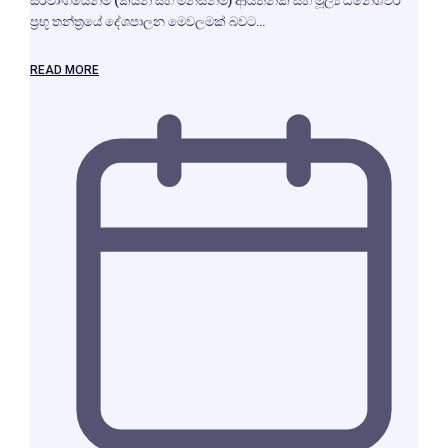
සර්වාංගයෙන්ම (කයින් සහ මනසින්ම) ආයතනික සහ මූල්‍ය ධනේශ්වර
ප්‍රභූ තන්ත්‍රයේ දේශපාලන මෙවලමක් බවට…
READ MORE