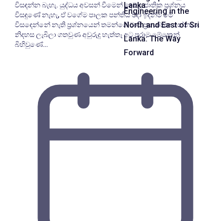
Lanka
විසඳන්න බැහැ. යුද්ධය අවසන් වීමෙන් දෙමළ ජාතික ප්‍රශ්නය
Engineering in the
විසඳුණේ නැහැ, ඒ වගේම පාලක පන්තිය එදා ඉඳන්ම මේ
North and East of Sri
විසඳෙන්නේ නැති ප්‍රශ්නයෙන් තමන්ගේ වාසි ප්‍රයෝජන ගන්නවා.
නිදහස ලැබිලා ගතවුණ අවුරුදු හැත්තෑ අට පුරාම මේකෙන්
Lanka: The Way
බිහිවුණේ…
Forward