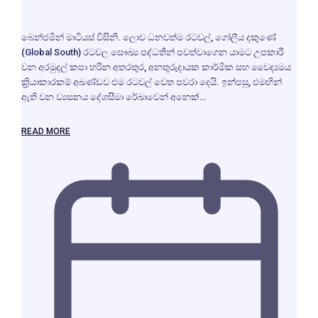
බෙන්ජමින් මාටියස් විසිනි. ලොව ධනවත්ම රටවල්, ගෝලීය දකුණේ
(Global South) රටවල සෞඛ්‍ය පද්ධතීන් පවත්වාගෙන යාමට උපකාරී
වන අරමුදල් කපා හරින අතරතුර, අනතුරුදායක කාර්මික සහ වෛද්‍යමය
ක්‍රියාකාරකම් අඛණ්ඩව එම රටවල් වෙත පවරා දෙයි. ඉන්පසු, එමඟින්
ඇති වන ව්‍යසනය දේශසීමා රේඛාවෙන් අනෙක්…
READ MORE