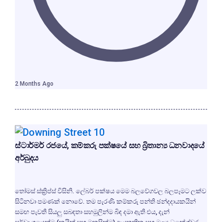
2 Months Ago
ස්ටාර්මර් රජයේ, කම්කරු පක්ෂයේ සහ බ්‍රිතාන්‍ය ධනවාදයේ
අර්බුදය
තෝමස් ස්ක්‍රිප්ස් විසිනි. ලේබර් පක්ෂය මෙම බලවේගවල බලපෑමට ලක්ව
සිටිනවා පමණක් නොවේ. තම පැරණි කම්කරු පන්ති ඡන්දදායකයින්
සමඟ පැවති සියලු සබඳතා සහමුලින්ම බිඳ දමා ඇති එය, දැන්