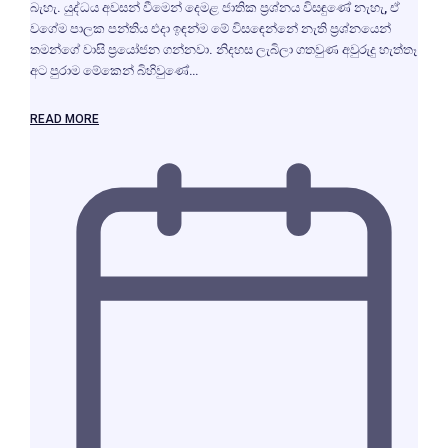
බැහැ. යුද්ධය අවසන් වීමෙන් දෙමළ ජාතික ප්‍රශ්නය විසඳුණේ නැහැ, ඒ
වගේම පාලක පන්තිය එදා ඉඳන්ම මේ විසඳෙන්නේ නැති ප්‍රශ්නයෙන්
තමන්ගේ වාසි ප්‍රයෝජන ගන්නවා. නිදහස ලැබිලා ගතවුණ අවුරුදු හැත්තෑ
අට පුරාම මේකෙන් බිහිවුණේ…
READ MORE