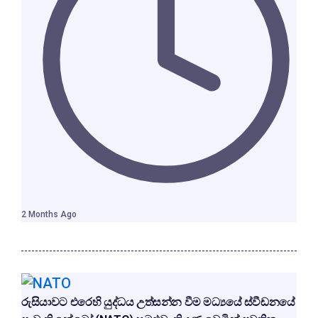
2 Months Ago
රුසියාවට එරෙහි යුද්ධය උත්සන්න වීම මධ්‍යයේ ස්වීඩනයේ