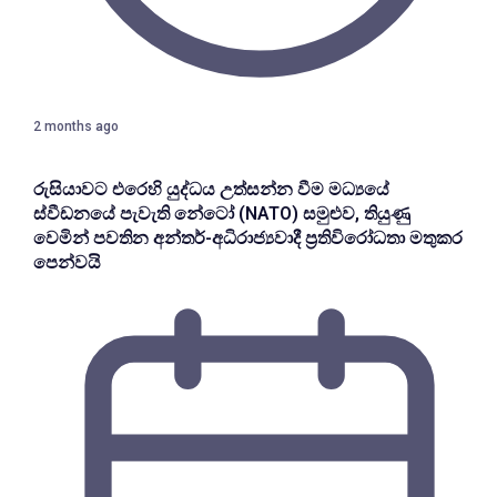
2 months ago
රුසියාවට එරෙහි යුද්ධය උත්සන්න වීම මධ්‍යයේ
ස්වීඩනයේ පැවැති නේටෝ (NATO) සමුළුව, තියුණු
වෙමින් පවතින අන්තර්-අධිරාජ්‍යවාදී ප්‍රතිවිරෝධතා මතුකර
පෙන්වයි