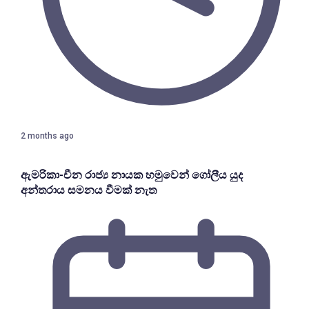
2 months ago
ඇමරිකා-චීන රාජ්‍ය නායක හමුවෙන් ගෝලීය යුද
අන්තරාය සමනය වීමක් නැත