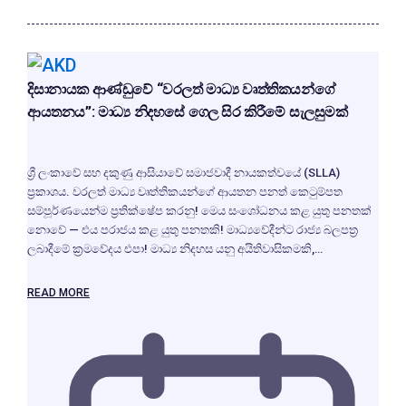
දිසානායක ආණ්ඩුවේ “වරලත් මාධ්‍ය වෘත්තිකයන්ගේ
ආයතනය”: මාධ්‍ය නිදහසේ ගෙල සිර කිරීමේ සැලසුමක්
ශ්‍රී ලංකාවේ සහ දකුණු ආසියාවේ සමාජවාදී නායකත්වයේ (SLLA)
ප්‍රකාශය. වරලත් මාධ්‍ය වෘත්තිකයන්ගේ ආයතන පනත් කෙටුම්පත
සම්පූර්ණයෙන්ම ප්‍රතික්ෂේප කරනු! මෙය සංශෝධනය කළ යුතු පනතක්
නොවේ — එය පරාජය කළ යුතු පනතකි! මාධ්‍යවේදීන්ට රාජ්‍ය බලපත්‍ර
ලබාදීමේ ක්‍රමවේදය එපා! මාධ්‍ය නිදහස යනු අයිතිවාසිකමකි,…
READ MORE