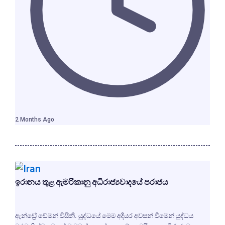
2 Months Ago
ඉරානය තුළ ඇමරිකානු අධිරාජ්‍යවාදයේ පරාජය
ඇන්ඩ්‍රේ ඩේමන් විසිනි. යුද්ධයේ මෙම අදියර අවසන් වීමෙන් යුද්ධය