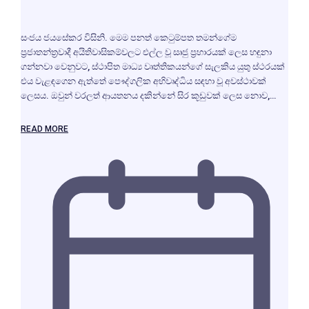
​සංජය ජයසේකර විසිනි. මෙම පනත් කෙටුම්පත තමන්ගේම
ප්‍රජාතන්ත්‍රවාදී අයිතිවාසිකම්වලට එල්ල වූ සෘජු ප්‍රහාරයක් ලෙස හඳුනා
ගන්නවා වෙනුවට, ස්ථාපිත මාධ්‍ය වෘත්තිකයන්ගේ සැලකිය යුතු ස්ථරයක්
එය වැළඳගෙන ඇත්තේ පෞද්ගලික අභිවෘද්ධිය සඳහා වූ අවස්ථාවක්
ලෙසය. ඔවුන් වරලත් ආයතනය දකින්නේ සිර කූඩුවක් ලෙස නොව,…
READ MORE