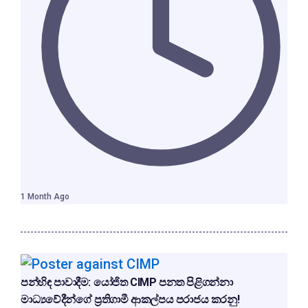
1 Month Ago
පන්හිඳ පාවාදීම: යෝජිත CIMP පනත පිළිගන්නා
මාධ්‍යවේදීන්ගේ ප්‍රතිගාමී ආකල්පය පරාජය කරනු!