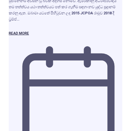
මුළුමනින්ම අවසන් වූ බවක් අදහස් නොවේ. ඇමරිකානු අධිරාජ්‍යවාදය
තම තත්ත්වය යථා තත්ත්වයට පත් කර ගැනීම සඳහා නව යුද්ධ සූදානම්
කරනු ඇත. ඔබාමා යටතේ පිහිටුවන ලද 2015 JCPOA රාමුව 2018 දී
ට්‍රම්ප්…
READ MORE