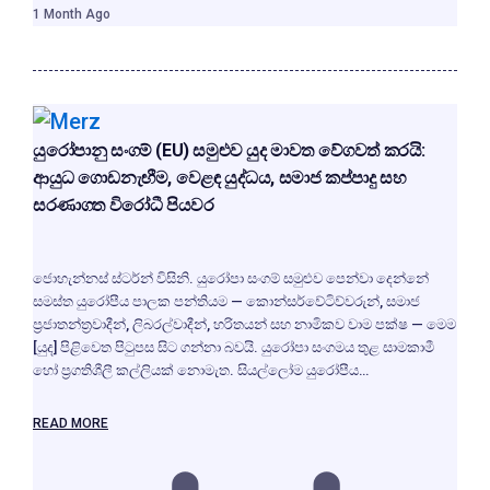
1 Month Ago
යුරෝපානු සංගම් (EU) සමුළුව යුද මාවත වේගවත් කරයි:
ආයුධ ගොඩනැඟීම, වෙළඳ යුද්ධය, සමාජ කප්පාදු සහ
සරණාගත විරෝධී පියවර
ජොහැන්නස් ස්ටර්න් විසිනි. යුරෝපා සංගම් සමුළුව පෙන්වා දෙන්නේ
සමස්ත යුරෝපීය පාලක පන්තියම — කොන්සර්වේටිව්වරුන්, සමාජ
ප්‍රජාතන්ත්‍රවාදීන්, ලිබරල්වාදීන්, හරිතයන් සහ නාමිකව වාම පක්ෂ — මෙම
[යුද] පිළිවෙත පිටුපස සිට ගන්නා බවයි. යුරෝපා සංගමය තුළ සාමකාමී
හෝ ප්‍රගතිශීලී කල්ලියක් නොමැත. සියල්ලෝම යුරෝපීය…
READ MORE