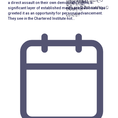
ට්‍රම්ප් 2025 දී ඩොලර්
මර්දනයේ සැබෑ
a direct assault on their own democratic rights, a
කතා කරයි
බිලියන 2.2ක් සාක්කුවේ
significant layer of established media professionals has
තර්කනය
greeted it as an opportunity for personal advancement.
දමාගනී
They see in the Chartered Institute not…