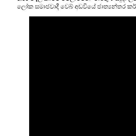
ලෝක සමාජවාදී වෙබ් අඩවියේ ජාත්‍යන්තර ක