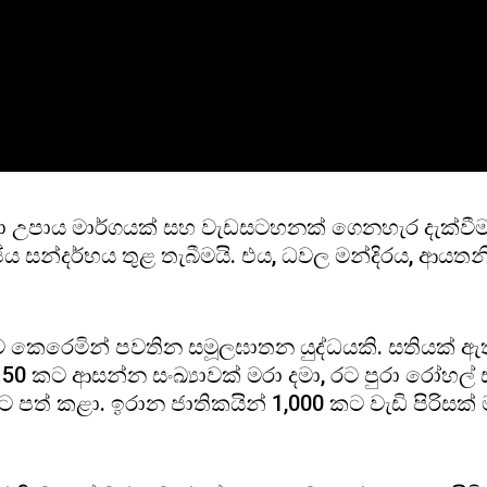
 සඳහා උපාය මාර්ගයක් සහ වැඩසටහනක් ගෙනහැර දැක්වී
්දර්භය තුළ තැබීමයි. එය, ධවල මන්දිරය, ආයතනික ම
ව කෙරෙමින් පවතින සමූලඝාතන යුද්ධයකි. සතියක් 
50 කට ආසන්න සංඛ්‍යාවක් මරා දමා, රට පුරා රෝහල් 
ත් කළා. ඉරාන ජාතිකයින් 1,000 කට වැඩි පිරිසක්