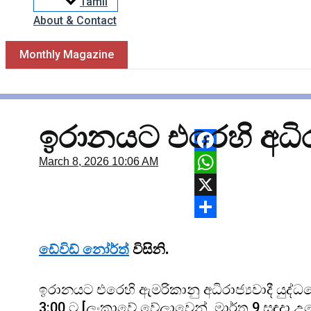
Tamil
About & Contact
Monthly Magazine
ඉරානයට එරෙහි අධිරා
Facebook
March 8, 2026
10:06 AM
WhatsApp
X
Share
ඩේවිඩ් නෝර්ත්
විසිනි.
ඉරානයට එරෙහි ඇමරිකානු අධිරාජ්‍යවාදී යුද
3:00 ට [ලංකාවේ වේලාවෙන් මාර්තු 9 සඳුදා උ