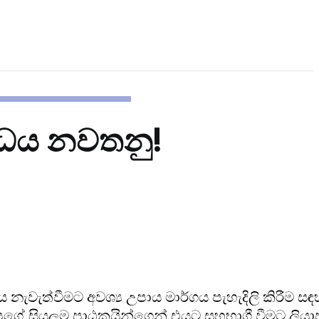
ද්ධය නවතනු!
වැත්වීමට අවශ්‍ය උපාය මාර්ගය පැහැදිලි කිරීම සඳහ
අපගේ සියලුම පාඨකයින්ගෙන් එයට සහභාගී වීමට ලියාප