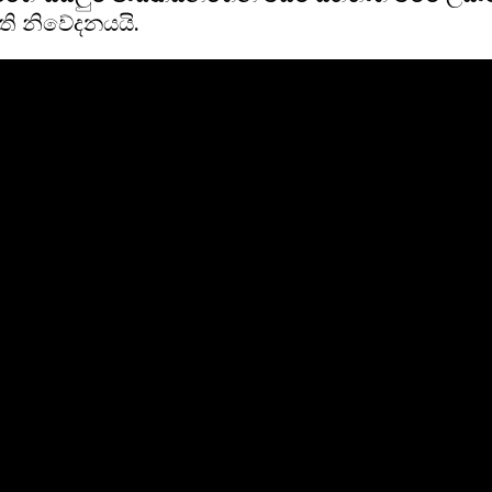
ති නිවේදනයයි.