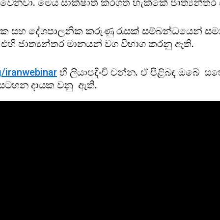
ය වෙනවා. මෙය සාක්ෂාත් කරගත හැක්කේ ජාත්‍යන්ත
ික සහ දේශපාලනික කරුණු රැසක් සම්බන්ධයෙන් සමාජ
හ එහි ජාත්‍යන්තර මානයන් වග විභාග කරනු ඇති.
/iranwebinar
හි ලියාපදිංචි වන්න. ඒ පිළිබඳ ඔබේ ස
ඩසටහන දායක වනු ඇති.