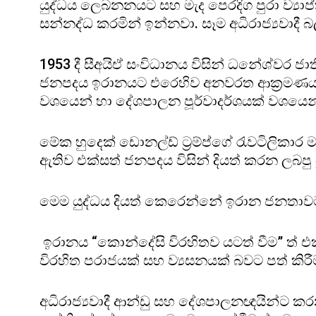
යුද්ධය ලෙබනනයට සහ මැද පෙරදිග පුරා ව්‍යාප්ත
සන්නද්ධ කරමින් ඉන්නවා. සෑම අධිරාජ්‍යවාදී
1953 දී සීඅයිඒ සංවිධානය විසින් ධනේශ්වර ජ
ජනපදය ඉරානයට එරෙහිව අනවරත ආක්‍රමණයක් දි
වශයෙන් හා දේශපාලන පූර්වාදර්ශයක් වශයෙන්
මේක හුදෙක් ඩොනල්ඩ් ට්‍රම්ප්ගේ රැවටිලිකා
ඇතිව එක්සත් ජනපදය විසින් දියත් කරන ලබපු 
මෙම යුද්ධය දියත් කෙරෙන්නේ ඉරාන ජනතාව
ඉරානය “කොන්දේසි විරහිතව යටත් වීම” ත් එක
විරහිත පරාජයක් සහ ව්‍යසනයක් බවට පත් කිරීම
අධිරාජ්‍යවාදී ආන්ඩු සහ දේශපාලනඥයින්ට 