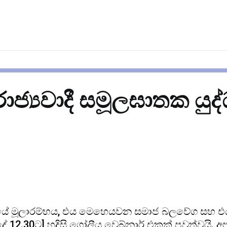
ජ්‍යවාදී සමූලඝාතක යු
්ධයේ මූලාරම්භය, එය මෙහෙයවන සමාජ බලවේග සහ එය නැ
දේ 12.30ට] හදිසි ගෝලීය වෙබ්නාර් එකක් පවත්වයි. 