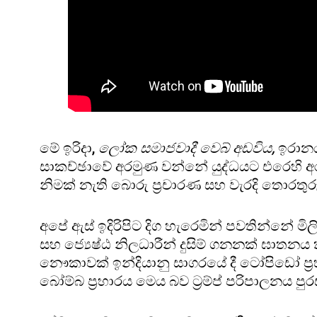
මේ ඉරිදා,
ලෝක සමාජවාදී වෙබ් අඩවිය,
ඉරානයට
සාකච්ඡාවේ අරමුණ වන්නේ යුද්ධයට එරෙහි අරග
නිමක් නැති බොරු ප්‍රචාරණ සහ වැරදි තොරතුරු
අපේ ඇස් ඉදිරිපිට දිග හැරෙමින් පවතින්නේ
සහ ජ්‍යෙෂ්ඨ නිලධාරීන් දුසිම් ගනනක් ඝාතනය
නෞකාවක් ඉන්දියානු සාගරයේ දී ටෝපිඩෝ ප්‍
බෝම්බ ප්‍රහාරය මෙය බව ට්‍රම්ප් පරිපාලනය 