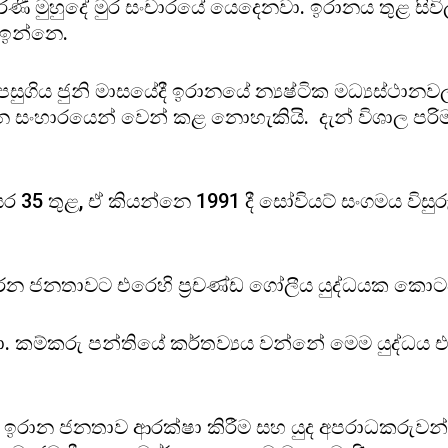
රණී මුහුදේ මුර සංචාරයේ යෙදෙනවා. ඉරානය තුළ සිවිල්
ල ඉන්නෙ.
පසුගිය ජුනි මාසයේදී ඉරානයේ න්‍යෂ්ටික මධ්‍යස්ථා
ාරයෙන් වෙන් කළ නොහැකියි. දැන් විශාල පරිමාණයෙන
 35 තුළ, ඒ කියන්නෙ 1991 දී සෝවියට් සංගමය විසු
රන ජනතාවට එරෙහි ප්‍රචණ්ඩ ගෝලීය යුද්ධයක කොට
රනවා. කම්කරු පන්තියේ කර්තව්‍යය වන්නේ මෙම යුද්
ි. ඉරාන ජනතාව ආරක්ෂා කිරීම සහ යුද අපරාධකරුව