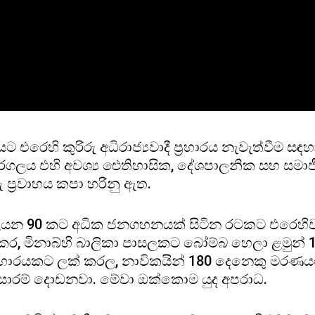
 එරෙහි කුරිරු අධිරාජ්‍යවාදී ප්‍රහාරය නැවැත්වීම
ලය එහි අවශ්‍ය ඓතිහාසික, දේශපාලනික සහ සමාජීය සන
 ප්‍රවාහය කපා හරිනු ඇත.
 මිලියන 90 කට අධික ජනගහනයක් සිටින රටකට එරෙහි
 කර, මිනාබ්හි බාලිකා පාසලකට බෝම්බ හෙලා ළමුන් 1
රහාරයකට ලක් කරල, නාවිකයින් 180 දෙනෙකු මරණයට ප
පුරසාරම් දොඩනවා. මේවා ඔක්කොම යුද අපරාධ.