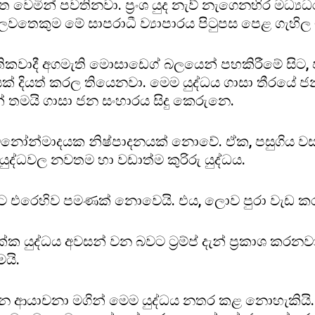
 වෙමින් පවතිනවා. ප්‍රංශ යුද නැව් නැගෙනහිර මධ්‍යධ
 බලවතෙකුම මේ සාපරාධී ව්‍යාපාරය පිටුපස පෙළ ගැහි
ාතිකවාදී අගමැති මොසාඩෙග් බලයෙන් පහකිරීමේ සිට, 
යත් කරල තියෙනවා. මෙම යුද්ධය ගාසා තීරයේ ජන සංහ
 තමයි ගාසා ජන සංහාරය සිදු කෙරුනෙ.
ර මනෝන්මාදයක නිෂ්පාදනයක් නොවේ. ඒක, පසුගිය වසර
යුද්ධවල නවතම හා වඩාත්ම කුරිරු යුද්ධය.
ට එරෙහිව පමණක් නොවෙයි. එය, ලොව පුරා වැඩ ක
්ක යුද්ධය අවසන් වන බවට ට්‍රම්ප් දැන් ප්‍රකාශ ක
යි.
කරන ආයාචනා මගින් මෙම යුද්ධය නතර කළ නොහැකිය