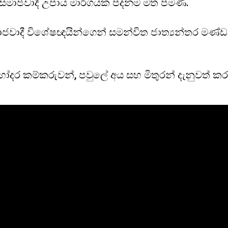
ර සමාජවාදී උපාය මාර්ගයක පදනම මත පමණි.
වාදී විශේෂඥයින්ගෙන් සමන්විත ජාත්‍යන්තර මණ්ඩල
හෝදර කම්කරුවන්, පවුලේ අය සහ මිතුරන් දැනුවත් කරන