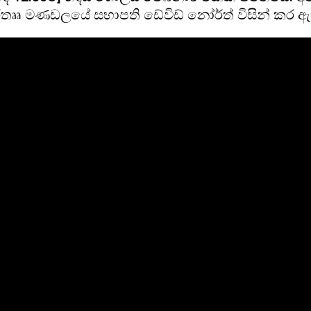
ර්තෲ මණඩලයේ සභාපති ඩේවිඩ් නෝර්ත් විසින් කර ඇ