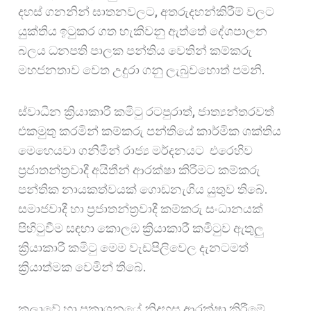
දහස් ගනනින් ඝාතනවලට, අතරුදහන්කිරීම් වලට
යුක්තිය ඉටුකර ගත හැකිවනු ඇත්තේ දේශපාලන
බලය ධනපති පාලක පන්තිය වෙතින් කම්කරු
මහජනතාව වෙත උදුරා ගනු ලැබුවහොත් පමනි.
ස්වාධීන ක්‍රියාකාරී කමිටු රටපුරාත්, ජාත්‍යන්තරවත්
එකමුතු කරමින් කම්කරු පන්තියේ කාර්මික ශක්තිය
මෙහෙයවා ගනිමින් රාජ්‍ය මර්දනයට එරෙහිව
ප්‍රජාතන්ත්‍රවාදී අයිතීන් ආරක්ෂා කිරීමට කම්කරු
පන්තික නායකත්වයක් ගොඩනැගිය යුතුව තිබේ.
සමාජවාදී හා ප්‍රජාතන්ත්‍රවාදී කම්කරු සංධානයක්
පිහිටුවීම සඳහා කොලඹ ක්‍රියාකාරී කමිටුව ඇතුලු
ක්‍රියාකාරී කමිටු මෙම වැඩපිලිවෙල දැනටමත්
ක්‍රියාත්මක වෙමින් තිබේ.
කලාවේ හා ප්‍රකාශනයේ නිදහස ආරක්ෂා කිරීමේ