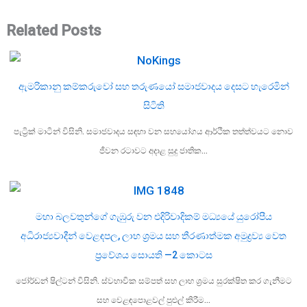
Related Posts
ඇමරිකානු කම්කරුවෝ සහ තරුණයෝ සමාජවාදය දෙසට හැරෙමින්
සිටිති
පැට්‍රික් මාටින් විසිනි. සමාජවාදය සඳහා වන සහයෝගය ආර්ථික තත්ත්වයට නොව
ජීවන රටාවට අදාළ සුදු ජාතික…
මහා බලවතුන්ගේ ගැඹුරු වන එදිරිවාදිකම් මධ්‍යයේ යුරෝපීය
අධිරාජ්‍යවාදීන් වෙළඳපල, ලාභ ශ්‍රමය සහ තීරණාත්මක අමුද්‍රව්‍ය වෙත
ප්‍රවේශය සොයති —2 කොටස
ජෝර්ඩන් ෂිල්ටන් විසිනි. ස්වභාවික සම්පත් සහ ලාභ ශ්‍රමය සුරක්ෂිත කර ගැනීමට
සහ වෙළඳපොළවල් පුළුල් කිරීම…