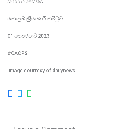
සංජය ජයසේකර
කොලඹ ක්‍රියාකාරී කමිටුව
01 පෙබරවාරි 2023
#CACPS
image courtesy of dailynews