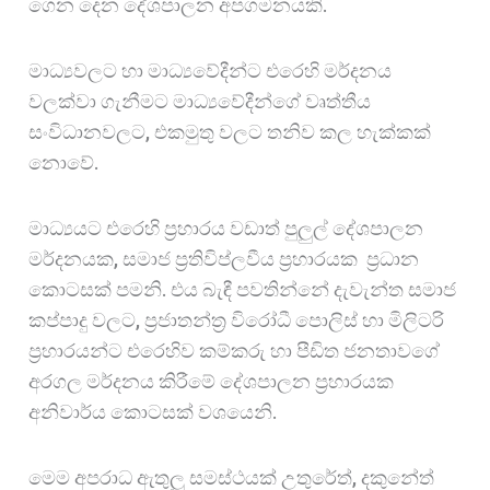
ගෙන දෙන දේශපාලන අපගමනයකි.
මාධ්‍යවලට හා මාධ්‍යවේදීන්ට එරෙහි මර්දනය
වලක්වා ගැනීමට මාධ්‍යවේදීන්ගේ වෘත්තීය
සංවිධානවලට, එකමුතු වලට තනිව කල හැක්කක්
නොවේ.
මාධ්‍යයට එරෙහි ප්‍රහාරය වඩාත් පුලුල් දේශපාලන
මර්දනයක, සමාජ ප්‍රතිවිප්ලවීය ප්‍රහාරයක ප්‍රධාන
කොටසක් පමනි. එය බැඳී පවතින්නේ දැවැන්ත සමාජ
කප්පාදු වලට, ප්‍රජාතන්ත්‍ර විරෝධී පොලිස් හා මිලිටරි
ප්‍රහාරයන්ට එරෙහිව කම්කරු හා පීඩිත ජනතාවගේ
අරගල මර්දනය කිරීමේ දේශපාලන ප්‍රහාරයක
අනිවාර්ය කොටසක් වශයෙනි.
මෙම අපරාධ ඇතුලු සමස්ථයක් උතුරේත්, දකුනේත්