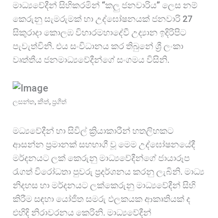
මාධ්‍යවේදීන් සිහිකරමින් “කලු ජනවාරිය” ලෙස නම්
o
A
r
කෙරුනු සැමරුමක් හා උද්ඝෝෂනයක් ජනවාරි 27
k
p
e
සිකුරාදා කොලඹ විහාරමහාදේවී උද්‍යාන ඉදිරිපිට
p
පැවැත්විනි. එය සංවිධානය කර තිබුනේ ශ්‍රී ලංකා
වෘත්තීය ජනමාධ්‍යවේදීන්ගේ සංගමය විසිනි.
ලසන්ත, කීත්, ප්‍රගීත්
මධ්‍යවේදීන් හා සිවිල් ක්‍රියාකාරීන් හතලිහකට
ආසන්න ප්‍රමානක් සහභාගී වූ⁣ මෙම උද්ඝෝෂනයේදී
මර්දනයට ලක් කෙරුනු මාධ්‍යවේදීන්ගේ ජායාරූප
රැගත් විරෝධතා පුවරු ප්‍රදර්ශනය කරනු ලැබිනි. මාධ්‍ය
නිදහස හා මර්දනයට ලක්කෙරුනු මාධ්‍යවේදීන් සිහි
කිරීම සඳහා යෝජිත සමරු ඵලකයක ආකෘතියක් ද
එහිදි නිරාවරනය කෙරිනි. මාධ්‍යවේදීන්