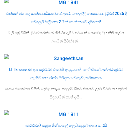
එක්සත් ජනපද කතිපයාධිකාරයේ අපරාධ කල්ලි නායකයා: ට්‍රම්ප් 2025 දී
ඩොලර් බිලියන 2.2ක් සාක්කුවේ දමාගනී
බැරී ග්‍රේ විසිනි. ට්‍රම්ප් කරන්නේ නීති බිඳ දැමීම පමණක් නොවේ; ඔහු නීති නැවත
ලියමින් සිටින්නේ…
LTTE තහනම අප සැමටම එරෙහි ආයුධයකි: සංගීත්සන් අත්අඩංගුවට
ගැනීම සහ රාජ්‍ය මර්දනයේ සැබෑ තර්කනය
සංජය ජයසේකර විසිනි. දෙමළ තරුණ පරපුරට සිතට එකඟව උදව් වීමට සහ කුමක්
සිදුවෙමින් පවතී දැයි…
චෙම්මනි සමූහ මිනීවළේ මළගියවුන් කතා කරයි