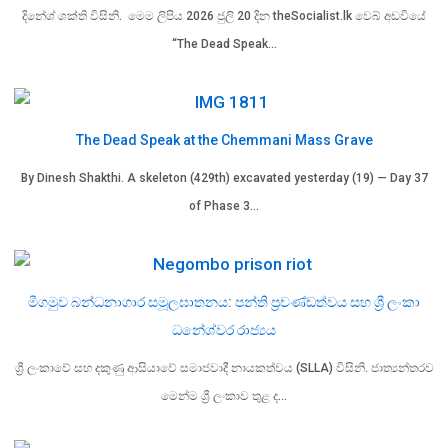
දිනේශ් ශක්ති විසිනි. මෙම ලිපිය 2026 ජුලි 20 දින theSocialist.lk වෙබ් අඩවියේ
“The Dead Speak…
The Dead Speak at the Chemmani Mass Grave
By Dinesh Shakthi. A skeleton (429th) excavated yesterday (19) — Day 37
of Phase 3…
මීගමුව බන්ධනාගාර සමූලඝාතනය: පන්ති ප්‍රචණ්ඩත්වය සහ ශ්‍රී ලංකා
ධනේශ්වර රාජ්‍යය
ශ්‍රී ලංකාවේ සහ දකුණු ආසියාවේ සමාජවාදී නායකත්වය (SLLA) විසිනි. ජාත්‍යන්තරව
මෙන්ම ශ්‍රී ලංකාව තුළ ද…