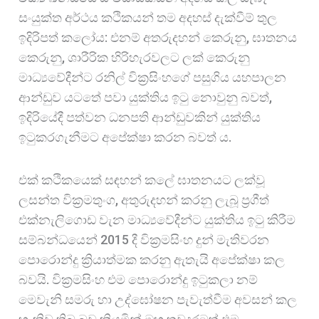
සංයුක්ත අර්ථය කථිකයන් තම අදහස් දැක්වීම් තුල
ඉදිරිපත් කලෝය: එනම් අතරුදහන් කෙරුනු, ඝාතනය
කෙරුනු, ශාරීරික හිරිහැරවලට ලක් කෙරුනු
මාධ්‍යවේදීන්ට රනිල් වික්‍රසිංහගේ පසුගිය යහපාලන
ආන්ඩුව යටතේ පවා යුක්තිය ඉටු නොවුනු බවත්,
ඉදිරියේදී පත්වන ධනපති ආන්ඩුවකින් යුක්තිය
ඉටුකරගැනීමට අපේක්ෂා කරන බවත් ය.
එක් කථිකයෙක් සඳහන් කලේ ඝාතනයට ලක්වූ
ලසන්ත වික්‍රමතුංග, අතුරුදහන් කරනු ලැබූ ප්‍රගීත්
එක්නැලිගොඩ වැන මාධ්‍යවේදීන්ට යුක්තිය ඉටු කිරීම
සම්බන්ධයෙන් 2015 දී වික්‍රමසිංහ දුන් මැතිවරන
පොරොන්දු ක්‍රියාත්මක කරනු ඇතැයි අපේක්ෂා කල
බවයි. වික්‍රමසිංහ එම පොරොන්දු ඉටුකලා නම්
මෙවැනි සමරු හා උද්⁣ඝෝෂන පැවැත්වීම අවසන් කල