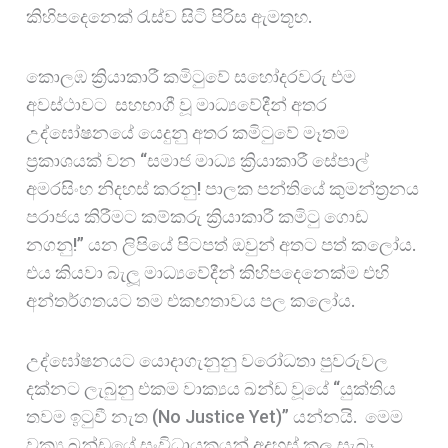
කිහිපදෙනෙක් රැස්ව සිටි පිරිස ඇමතූහ.
කොලඹ ක්‍රියාකාරී කමිටුවේ සහෝදරවරු එම
අවස්ථාවට සහභාගී වූ මාධ්‍යවේදීන් අතර
උද්ඝෝෂනයේ යෙදුනු අතර කමිටුවේ මෑතම
ප්‍රකාශයක් වන “සමාජ මාධ්‍ය ක්‍රියාකාරී සේපාල්
අමරසිංහ නිදහස් කරනු! පාලක පන්තියේ කුමන්ත්‍රනය
පරාජය කිරීමට කම්කරු ක්‍රියාකාරී කමිටු ගොඩ
නගනු!” යන ලිපියේ පිටපත් ඔවුන් අතට පත් කලෝය.
එය කියවා බැලූ මාධ්‍යවේදීන් කිහිපදෙනෙක්ම එහි
අන්තර්ගතයට තම එකඟතාවය පල කලෝය.
උද්ඝෝෂනයට යොදාගැනුනු වරෝධතා පුවරුවල
දක්නට ලැබුනු එකම වාක්‍යය ඛන්ඩ වූයේ “යුක්තිය
තවම ඉටුවී නැත (No Justice Yet)” යන්නයි. මෙම
වක්‍ය ඛන්ඩයේ සංවිධායකයන් අදහස් කල සැබෑ