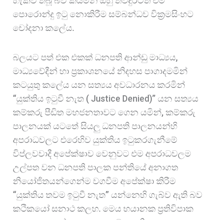
හැකිව තිබූ බව කියමින් ඔහු තවදුරටත් එම
පොරොන්දු ඉටු නොකිරීම සම්බන්ධව වික්‍රමසිංහට
චෝදනා කලේය.
බලයට පත් එක එකක් ධනපති ආන්ඩු මාධ්‍යය,
මාධ්‍යවේදීන් හා ප්‍රකාශනයේ නිදහස පාගාදමමින්
කටයුතු කලේය යන සත්‍යය අවධාරනය කරමින්
“යුක්තිය ඉටුවී නැත ( Justice Denied)” යන සත්‍යය
කම්කරු පීඩිත මහජනතාවට ගෙන යමින්, කම්කරු
පාලනයක් යටතේ සියලු ධනපති පාලනයන්හි
අපරාධවලට එරෙහිව යුක්තිය ඉටුකරගැනීමේ
විප්ලවවාදී අපේක්ෂාව වෙනුවට එම අපරාධවලම
උල්පත වන ධනපති පාලක පන්තියේ අනාගත
නියෝජිතයන්ගෙන්ම වගවීම අපේක්ෂා කිරීම
“යුක්තිය තවම ඉටුවී නැත” යන්නෙහි ගැබ්ව ඇති බව
කථිකයෝ සනාථ කලහ. මෙය භයානක ප්‍රතිවිපාක