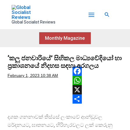
Skip
to
Search
content
Global Socialist Reviews
Monthly Magazine
‘කලු ජනවාරියේ’ සිහිකල මාධ්‍යවේදියෝ හා
ප්‍රකාශනයේ නිදහස සඳහා අරගලය
February 1, 2023
10:38 AM
F
a
W
c
h
X
e
a
S
දශක ගනනාවක් තිස්සේ ලංකාවේ ආන්ඩුවල
b
t
h
මර්දනයට, ඝාතනයට, හිරිහැරවලට ලක් කෙරුනු
o
s
a