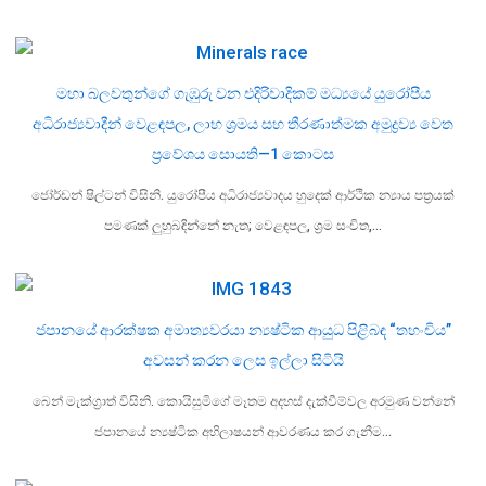
මහා බලවතුන්ගේ ගැඹුරු වන එදිරිවාදිකම් මධ්‍යයේ යුරෝපීය
අධිරාජ්‍යවාදීන් වෙළඳපල, ලාභ ශ්‍රමය සහ තීරණාත්මක අමුද්‍රව්‍ය වෙත
ප්‍රවේශය සොයති—1 කොටස
ජෝර්ඩන් ෂිල්ටන් විසිනි. යුරෝපීය අධිරාජ්‍යවාදය හුදෙක් ආර්ථික න්‍යාය පත්‍රයක්
පමණක් ලුහුබඳින්නේ නැත; වෙළඳපල, ශ්‍රම සංචිත,…
ජපානයේ ආරක්ෂක අමාත්‍යවරයා න්‍යෂ්ටික ආයුධ පිළිබඳ “තහංචිය”
අවසන් කරන ලෙස ඉල්ලා සිටියි
බෙන් මැක්ග්‍රාත් විසිනි. කොයිසුමිගේ මෑතම අදහස් දැක්වීම්වල අරමුණ වන්නේ
ජපානයේ න්‍යෂ්ටික අභිලාෂයන් ආවරණය කර ගැනීම…