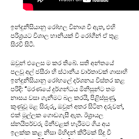
ඉන්දුනීසියානු රෝහල විනාශ වී ඇත, එහි
පරිශ්‍රයට විශාල හානියක් වී රෝගීන් ඒ තුළ
සිරවී සිටී.
ඔවුන් එලෙස ම කර තිබේ. සති අන්තයේ
පලවූ අල් ජසීරා හි ස්ථානීය වාර්තාවක් ගාසාහි
ඉන්දුනීසියානු රෝහලේ දර්ශනය විස්තර කළ
පරිදි: “මරණයේ දුර්ගන්ධය මිනිසුන්ට තම
නාසය වසා ගැනීමට බල කරයි, පිළිස්සුණු,
කුණුවූ මළ සිරුරු, ඔවුන් අතර සිටින දරුවන්,
එක් මුල්ලක ගොඩගැසී ඇත. ඊශ්‍රායල
ස්නයිපර්වරු මිනීවළක් හෑරීමට ගිය අය
ඉලක්ක කළ නිසා මිහිදන් කිරීමක් සිදු වී