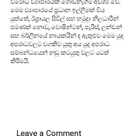
විරෝධී ව්‍යාපාරයක් ගොඩනැගීම අවශ්‍ය වේ.
මෙම ව්‍යාපාරයේ ප්‍රධාන ඉල්ලීමක් විය
යුත්තේ, ඊශ්‍රායල සිවිල් සහ හමුදා නිලධාරීන්
පමණක් නොව, වොෂින්ටන්, පැරිස්, ලන්ඩන්
සහ බර්ලිනයේ නායකයින් ද ඇතුළුව මෙම යුද
අපරාධවලට වගකිව යුතු අය යුද අපරාධ
සම්බන්ධයෙන් නඩු කටයුතු වලට යටත්
කිරීමයි.
Leave a Comment