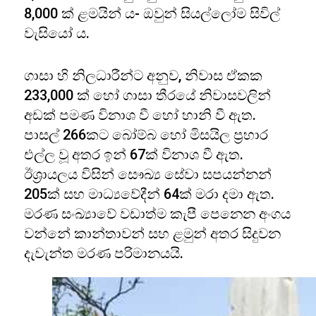
8,000 ක් ළමයින් ය- ඔවුන් සියල්ලෝම සිවිල්
වැසියෝ ය.
ගාසා හි නිලධාරීන්ට අනුව, නිවාස ඒකක
233,000 ක් හෝ ගාසා තීරයේ නිවාසවලින්
අඩක් පමණ විනාශ වී හෝ හානි වී ඇත.
පාසල් 266කට බෝම්බ හෝ මිසයිල ප්‍රහාර
එල්ල වූ අතර ඉන් 67ක් විනාශ වී ඇත.
ඊශ්‍රායලය විසින් සෞඛ්‍ය සේවා සපයන්නන්
205ක් සහ මාධ්‍යවේදීන් 64ක් මරා දමා ඇත.
මරණ සංඛ්‍යාවේ වඩාත්ම කැපී පෙනෙන අංගය
වන්නේ කාන්තාවන් සහ ළමුන් අතර සිදුවන
දැවැන්ත මරණ පරිමානයයි.