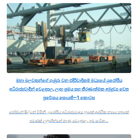
මහා බලවතුන්ගේ ගැඹුරු වන එදිරිවාදිකම් මධ්‍යයේ යුරෝපීය
අධිරාජ්‍යවාදීන් වෙළඳපල, ලාභ ශ්‍රමය සහ තීරණාත්මක අමුද්‍රව්‍ය වෙත
ප්‍රවේශය සොයති—1 කොටස
ජෝර්ඩන් ෂිල්ටන් විසිනි. යුරෝපීය අධිරාජ්‍යවාදය හුදෙක් ආර්ථික න්‍යාය පත්‍රයක්
පමණක් ලුහුබඳින්නේ නැත; වෙළඳපල, ශ්‍රම සංචිත,…