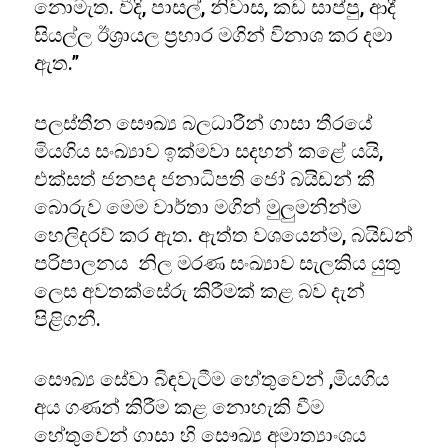
නොමැත. වීදි, පාසල්, නිවාස, කඩ සාප්පු, ආදී
සියල්ල ඊශ්‍රායල ප්‍රහාර මගින් විනාශ කර දමා
ඇත.”
පලස්තීන සෞඛ්‍ය බලධාරීන් ගාසා තීරයේ
මියගිය සංඛ්‍යාව ඉක්මවා සදහන් කළේ යයි,
එක්සත් ජනපද ජනාධිපති ජෝ බයිඩන් කී
බොරුව මෙම වාර්තා මගින් මුලුමනින්ම
හෙලිදරව් කර ඇත. ඇත්ත වශයෙන්ම, බයිඩන්
පරිපාලනය නිල මරණ සංඛ්‍යාව සැලකිය යුතු
ලෙස අවතක්සේරු කිරීමක් කළ බව දැන්
පිළිගනී.
සෞඛ්‍ය සේවා බිඳවැටීම හේතුවෙන් ,මියගිය
අය ගණන් කිරීම කළ නොහැකි වීම
හේතුවෙන් ගාසා හි සෞඛ්‍ය අමාත්‍යාංශය