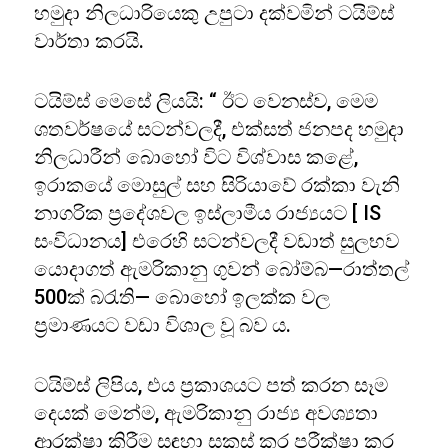
හමුදා නිලධාරියෙකු උපුටා දක්වමින් ටයිම්ස්
වාර්තා කරයි.
ටයිම්ස් මෙසේ ලියයි: “ ඊට වෙනස්ව, මෙම
ශතවර්ෂයේ සටන්වලදී, එක්සත් ජනපද හමුදා
නිලධාරීන් බොහෝ විට විශ්වාස කළේ,
ඉරාකයේ මොසුල් සහ සිරියාවේ රක්කා වැනි
නාගරික ප්‍රදේශවල ඉස්ලාමීය රාජ්‍යයට [ IS
සංවිධානය] එරෙහි සටන්වලදී වඩාත් සුලභව
යොදාගත් ඇමරිකානු ගුවන් බෝම්බ—රාත්තල්
500ක් බරැති— බොහෝ ඉලක්ක වල
ප්‍රමාණයට වඩා විශාල වූ බව ය.
ටයිම්ස් ලිපිය, එය ප්‍රකාශයට පත් කරන සෑම
දෙයක් මෙන්ම, ඇමරිකානු රාජ්‍ය අවශ්‍යතා
ආරක්ෂා කිරීම සඳහා සකස් කර පරීක්ෂා කර