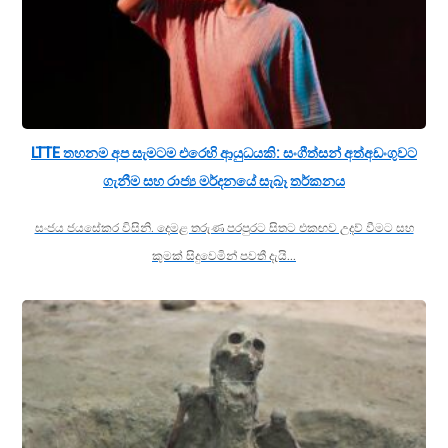
LTTE තහනම අප සැමටම එරෙහි ආයුධයකි: සංගීත්සන් අත්අඩංගුවට
ගැනීම සහ රාජ්‍ය මර්දනයේ සැබෑ තර්කනය
සංජය ජයසේකර විසිනි. දෙමළ තරුණ පරපුරට සිතට එකඟව උදව් වීමට සහ
කුමක් සිදුවෙමින් පවතී දැයි…