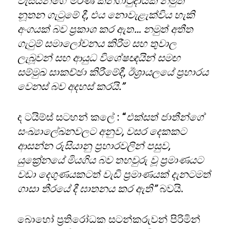
වැසියන්ගේ මරණ කනගාටුදායක නමුත්
නූතන ගැටුමේ දී, එය නොවැළැක්විය හැකි
අංගයක් බව ප්‍රකාශ කර ඇත… නමුත් අතීත
ගැටුම් සමාලෝචනය කිරීම සහ තුවාල
ලැබූවන් සහ ආයුධ විශේෂඥයින් සමඟ
සම්මුඛ සාකච්ඡා කිරීමේදී, ඊශ්‍රායලයේ ප්‍රහාරය
වෙනස් බව අදහස් කරයි.”
ද ටයිම්ස් සටහන් කලේ : “
එක්සත් ජාතීන්ගේ
සංඛ්‍යාලේඛනවලට අනුව, වසර දෙකකට
ආසන්න රුසියානු ප්‍රහාරවලින් පසුව,
යුක්‍රේනයේ මියගිය බව තහවුරු වූ ප්‍රමාණයට
වඩා දෙගුණයකටත් වැඩි ප්‍රමාණයක් දැනටමත්
ගාසා තීරයේ දී ඝාතනය කර ඇති”
බවයි.
බොහෝ ප්‍රතිරෝධක සටන්කරුවන් පිරිමින්