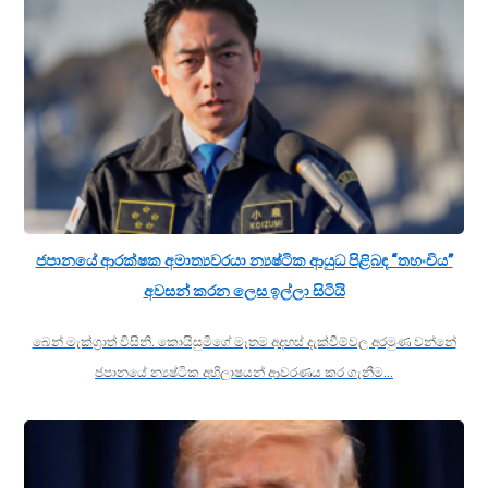
ජපානයේ ආරක්ෂක අමාත්‍යවරයා න්‍යෂ්ටික ආයුධ පිළිබඳ “තහංචිය”
අවසන් කරන ලෙස ඉල්ලා සිටියි
බෙන් මැක්ග්‍රාත් විසිනි. කොයිසුමිගේ මෑතම අදහස් දැක්වීම්වල අරමුණ වන්නේ
ජපානයේ න්‍යෂ්ටික අභිලාෂයන් ආවරණය කර ගැනීම…