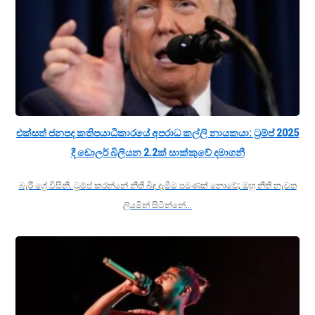
එක්සත් ජනපද කතිපයාධිකාරයේ අපරාධ කල්ලි නායකයා: ට්‍රම්ප් 2025
දී ඩොලර් බිලියන 2.2ක් සාක්කුවේ දමාගනී
බැරී ග්‍රේ විසිනි. ට්‍රම්ප් කරන්නේ නීති බිඳ දැමීම පමණක් නොවේ; ඔහු නීති නැවත
ලියමින් සිටින්නේ…