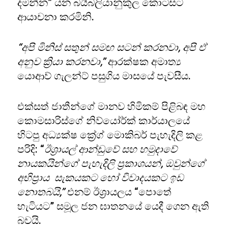
දමන්න” යන බයිබලියානුකුල කොටසට
ආයාචනා කරමිනි.
“අපි මිනිස් සතුන් සමඟ සටන් කරනවා, අපි ඒ
අනුව ක්‍රියා කරනවා,”
ආරක්ෂක අමාත්‍ය
යොආව් ගැලන්ට් පසුගිය මාසයේ පැවසීය.
එක්සත් ජාතීන්ගේ මානව හිමිකම් පිළිබඳ මහ
කොමසාරිස්ගේ නිව්යෝර්ක් කාර්යාලයේ
හිටපු අධ්‍යක්ෂ ක්‍රේග් මොකිබර් පැහැදිලි කළ
පරිදි: “
ඊශ්‍රායල් ආන්ඩුවේ සහ හමුදාවේ
නායකයින්ගේ පැහැදිලි ප්‍රකාශයන්, ඔවුන්ගේ
අභිප්‍රාය සැකයකට හෝ විවාදයකට ඉඩ
නොතබයි,”
එනම් ඊශ්‍රායලය “පොතේ
හැටියට” සමූල ජන ඝාතනයේ යෙදී ගෙන ඇති
බවයි.