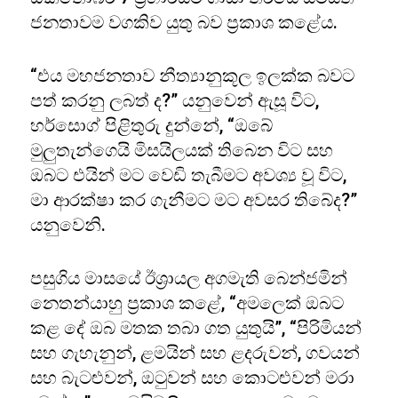
ජනතාවම වගකිව යුතු බව ප්‍රකාශ කළේය.
“එය මහජනතාව නීත්‍යානුකූල ඉලක්ක බවට
පත් කරනු ලබත් ද?” යනුවෙන් ඇසූ විට,
හර්සොග් පිළිතුරු දුන්නේ, “ඔබේ
මුලුතැන්ගෙයි මිසයිලයක් තිබෙන විට සහ
ඔබට එයින් මට වෙඩි තැබීමට අවශ්‍ය වූ විට,
මා ආරක්ෂා කර ගැනීමට මට අවසර තිබේද?”
යනුවෙනි.
පසුගිය මාසයේ ඊශ්‍රායල අගමැති බෙන්ජමින්
නෙතන්යාහු ප්‍රකාශ කළේ, “අමලෙක් ඔබට
කළ දේ ඔබ මතක තබා ගත යුතුයි”, “පිරිමියන්
සහ ගැහැනුන්, ළමයින් සහ ළදරුවන්, ගවයන්
සහ බැටළුවන්, ඔටුවන් සහ කොටළුවන් මරා