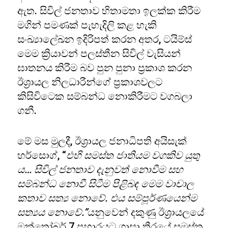
ඇත. සිවිල් ජනතාව හිතාමතා ඉලක්ක කිරීම
මගින් පමණක් පැහැදිලි කළ හැකි
සංඛ්‍යාලේඛන ඉදිරිපත් කරන අතර, ටයිම්ස්
මෙම ක්‍රියාවන් පලස්තීන සිවිල් වැසියන්
ඝාතනය කිරීම බව පුන පුනා ප්‍රකාශ කරන
ඊශ්‍රායල නිලධාරීන්ගේ ප්‍රකාශවලට
කිසිවිටෙක සම්බන්ධ නොකිරීමට වගබලා
ගනී.
මේ මස මුලදී, ඊශ්‍රායල ජනාධිපති අයිසැක්
හර්සොග්, “
එහි සමස්ත ජාතියම වගකිව යුතු
ය… සිවිල් ජනතාව දැනුවත් නොවීම සහ
සම්බන්ධ නොවී සිටීම පිළිබඳ මෙම වාචාල
කතාව සත්‍ය නොවේ. එය සම්පූර්ණයෙන්ම
සත්‍යය නොවේ.”
යනුවෙන් දකුණු ඊශ්‍රායලයේ
ඔක්තෝබර් 7 ප්‍රහාරයට ගාසා තීරයේ සමස්ත