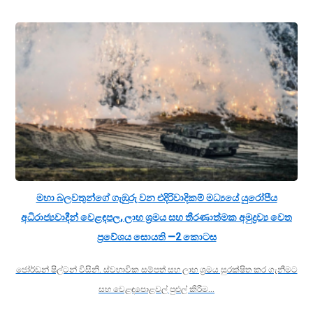
මහා බලවතුන්ගේ ගැඹුරු වන එදිරිවාදිකම් මධ්‍යයේ යුරෝපීය
අධිරාජ්‍යවාදීන් වෙළඳපල, ලාභ ශ්‍රමය සහ තීරණාත්මක අමුද්‍රව්‍ය වෙත
ප්‍රවේශය සොයති —2 කොටස
ජෝර්ඩන් ෂිල්ටන් විසිනි. ස්වභාවික සම්පත් සහ ලාභ ශ්‍රමය සුරක්ෂිත කර ගැනීමට
සහ වෙළඳපොළවල් පුළුල් කිරීම…