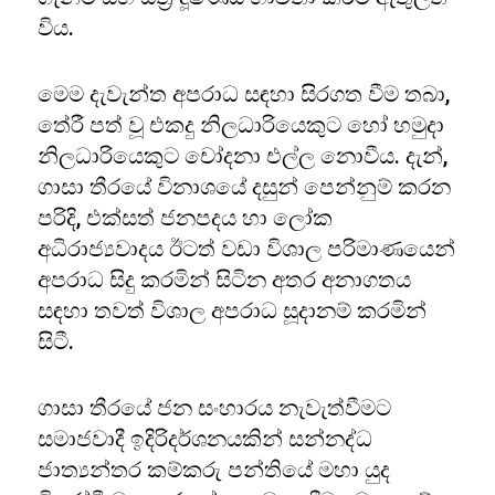
විය.
මෙම දැවැන්ත අපරාධ සඳහා සිරගත වීම තබා,
තේරී පත් වූ එකදු නිලධාරියෙකුට හෝ හමුදා
නිලධාරියෙකුට චෝදනා එල්ල නොවීය. දැන්,
ගාසා තීරයේ විනාශයේ දසුන් පෙන්නුම් කරන
පරිදි, එක්සත් ජනපදය හා ලෝක
අධිරාජ්‍යවාදය ඊටත් වඩා විශාල පරිමාණයෙන්
අපරාධ සිදු කරමින් සිටින අතර අනාගතය
සඳහා තවත් විශාල අපරාධ සූදානම් කරමින්
සිටී.
ගාසා තීරයේ ජන සංහාරය නැවැත්වීමට
සමාජවාදී ඉදිරිදර්ශනයකින් සන්නද්ධ
ජාත්‍යන්තර කම්කරු පන්තියේ මහා යුද