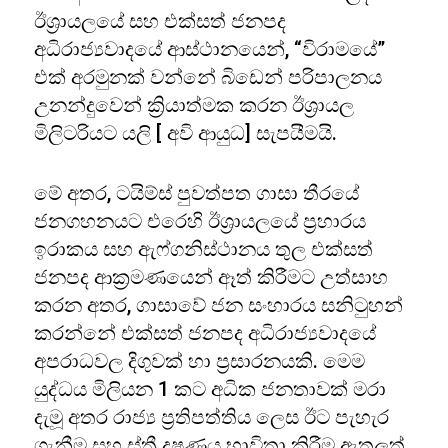
ඊශ්‍රායලයේ සහ එක්සත් ජනපද
අධිරාජ්‍යවාදයේ ආස්ථානයෙන්, “විරාමයේ”
එක් අරමුනක් වන්නේ බිඩෙන් පරිපාලනය
උනන්දුවෙන් ක්‍රියාත්මක කරන ඊශ්‍රායල
මිලිටරියට යලි [ අවි ආයුධ] සැපයීමයි.
මේ අතර, ටයිම්ස් පුවත්පත ගාසා තීරයේ
ජනගහනයට එරෙහි ඊශ්‍රායලයේ ප්‍රහාරය
ඉරාකය සහ ඇෆ්ගනිස්ථානය තුල එක්සත්
ජනපද ආක්‍රමණයෙන් ඈත් කිරීමට උත්සාහ
කරන අතර, ගාසාවේ ජන සංහාරය සනිටුහන්
කරන්නේ එක්සත් ජනපද අධිරාජ්‍යවාදයේ
අපරාධවල දිගුවක් හා ප්‍රසාරනයකි. මෙම
යුද්ධය මිලියන 1 කට අධික ජනතාවක් මරා
දැමූ අතර රාජ්‍ය ප්‍රතිපත්තිය ලෙස ඊට පැහැර
ගැනීම සහ ස්ත්‍රී දූෂණය භාවිතා කිරීම ඇතුලත්