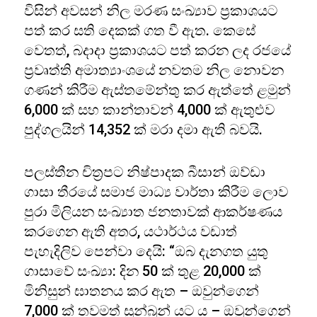
විසින් අවසන් නිල මරණ සංඛ්‍යාව ප්‍රකාශයට
පත් කර සති දෙකක් ගත වී ඇත. කෙසේ
වෙතත්, බදාදා ප්‍රකාශයට පත් කරන ලද රජයේ
ප්‍රවෘත්ති අමාත්‍යාංශයේ නවතම නිල නොවන
ගණන් කිරීම ඇස්තමේන්තු කර ඇත්තේ ළමුන්
6,000 ක් සහ කාන්තාවන් 4,000 ක් ඇතුළුව
පුද්ගලයින් 14,352 ක් මරා දමා ඇති බවයි.
පලස්තීන චිත්‍රපට නිෂ්පාදක බීසාන් ඔව්ඩා
ගාසා තීරයේ සමාජ මාධ්‍ය වාර්තා කිරීම ලොව
පුරා මිලියන සංඛ්‍යාත ජනතාවක් ආකර්ෂණය
කරගෙන ඇති අතර, යථාර්ථය වඩාත්
පැහැදිලිව පෙන්වා දෙයි: “ඔබ දැනගත යුතු
ගාසාවේ සංඛ්‍යා: දින 50 ක් තුළ 20,000 ක්
මිනිසුන් ඝාතනය කර ඇත – ඔවුන්ගෙන්
7,000 ක් තවමත් සුන්බුන් යට ය – ඔවුන්ගෙන්