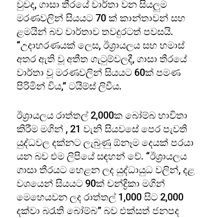
වුවද, ගාසා තීරයේ වාර්තා වන සියලුම
මරණවලින් සියයට 70 ක් කාන්තාවන් සහ
ළමයින් බව වාර්තාව තවදුරටත් පවසයි.
“උදාහරණයක් ලෙස, ඊශ්‍රායලය සහ හමාස්
අතර ඇති වූ අතීත ගැටුම්වලදී, ගාසා තීරයේ
වාර්තා වූ මරණවලින් සියයට 60ක් පමණ
පිරිමින් විය,” ටයිම්ස් ලිවීය.
ඊශ්‍රායලය රාත්තල් 2,000ක බෝම්බ භාවිතා
කිරීම මගින් , 21 වැනි සියවසේ පෙර පැවති
යුද්ධවල දක්නට ලැබුණු ඕනෑම දෙයක් පරයා
යන බව එම ලිපියේ සඳහන් වේ. “ඊශ්‍රායලය
ගාසා තීරයට හෙළන ලද යුද්ධායුධ වලින්, දළ
වශයෙන් සියයට 90ක් චන්ද්‍රිකා මගින්
මෙහෙයවන ලද රාත්තල් 1,000 සිට 2,000
දක්වා බරැති බෝම්බ” බව එක්සත් ජනපද