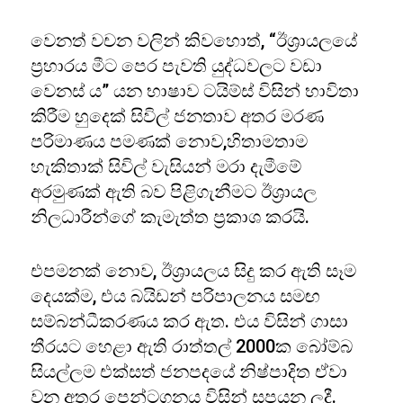
වෙනත් වචන වලින් කිවහොත්, “ඊශ්‍රායලයේ
ප්‍රහාරය මීට පෙර පැවති යුද්ධවලට වඩා
වෙනස් ය” යන භාෂාව ටයිම්ස් විසින් භාවිතා
කිරීම හුදෙක් සිවිල් ජනතාව අතර මරණ
පරිමාණය පමණක් නොව,හිතාමතාම
හැකිතාක් සිවිල් වැසියන් මරා දැමීමේ
අරමුණක් ඇති බව පිළිගැනීමට ඊශ්‍රායල
නිලධාරීන්ගේ කැමැත්ත ප්‍රකාශ කරයි.
එපමනක් නොව, ඊශ්‍රායලය සිදු කර ඇති සෑම
දෙයක්ම, එය බයිඩන් පරිපාලනය සමඟ
සම්බන්ධීකරණය කර ඇත. එය විසින් ගාසා
තීරයට හෙළා ඇති රාත්තල් 2000ක බෝම්බ
සියල්ලම එක්සත් ජනපදයේ නිෂ්පාදිත ඒවා
වන අතර පෙන්ටගනය විසින් සපයන ලදී.