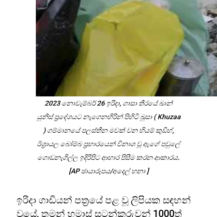
2023 නොවැම්බර් 26 ඉරිදා, ගාසා තීරයේ ඛාන්
යුනිස් ප්‍රදේශයට නැගෙනහිරින් පිහිටි ඛුසා ( Khuzaa
) ගම්මානයේ පලස්තීන මවක් වන හියම් කුඩිහ්,
ඊශ්‍රායල බෝම්බ ප්‍රහාරයෙන් විනාශ වූ ඇගේ පවුලේ
ගොඩනැගිල්ල ඉදිරිපිට ආහාර පිසීම කරන ආකාරය.
[AP ඡායාරූපය/අදෙල් හනා ]
ඉරිදා ගාඩියන් පත්‍රයේ පළ වූ ලිපියක සඳහන්
වූයේ, තමන් හමාස් සටන්කරුවන් 1000ත්