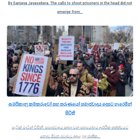
By Sanjaya Jayasekera. The calls to shoot prisoners in the head did not
emerge from…
ඇමරිකානු කම්කරුවෝ සහ තරුණයෝ සමාජවාදය දෙසට හැරෙමින්
සිටිති
පැට්‍රික් මාටින් විසිනි. සමාජවාදය සඳහා වන සහයෝගය ආර්ථික තත්ත්වයට
නොව ජීවන රටාවට අදාළ සුදු ජාතික…