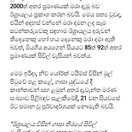
2000ත් අතර ප්‍රමාණයක් මරා දැමූ බව
ඊශ්‍රායලය ප්‍රකාශ කරන බවයි. මෙය සත්‍ය වුවද,
එයින් අදහස් වන්නේ මරා දමන ලද සෑම
සටන්කරුවෙකු සඳහාම ඊශ්‍රායලය දරුවන්
තිදෙනෙකු හෝ හය දෙනෙකු මරා දමා ඇති
බවත්, මියගිය අයගෙන් සියයට 85ත් 92ත් අතර
ප්‍රමාණයක් සිවිල් වැසියන් බවත්ය.
මෙම ඉරිදා, නිව් යෝර්ක් ටයිම්ස් විසින් මුල්
පිටුවේ පළ කළේ, ගාසා යුද්ධයේ දී
කාන්තාවන් සහ ළමුන් අතර දැවැන්ත මරණ
සංඛ්‍යාව පිළිබඳව සැලකීමේදී, 21 වන සියවසේ
ඊට සමාන වූ පූර්වාදර්ශයක් නොමැති බවයි.
“ඊශ්‍රායලය විසින් ගාසා තීරයේ සිවිල්