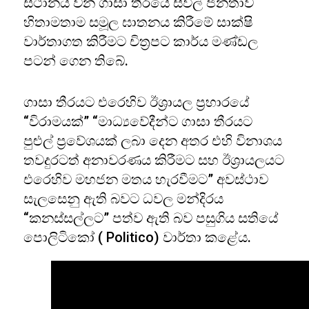
ස්ථානය වන ගාසා තීරයේ සිවිල් ජනතාව
හිතාමතාම සමූල ඝාතනය කිරීමේ සාක්ෂි
වාර්තාගත කිරීමට චිත්‍රපට කාර්ය මණ්ඩල
පටන් ගෙන තිබේ.
ගාසා තීරයට එරෙහිව ඊශ්‍රායල ප්‍රහාරයේ
“විරාමයක්” “මාධ්‍යවේදීන්ට ගාසා තීරයට
පුළුල් ප්‍රවේශයක් ලබා දෙන අතර එහි විනාශය
තවදුරටත් අනාවරණය කිරීමට සහ ඊශ්‍රායලයට
එරෙහිව මහජන මතය හැරවීමට” අවස්ථාව
සැලසෙනු ඇති බවට ධවල මන්දිරය
“කනස්සල්ලට” පත්ව ඇති බව පසුගිය සතියේ
පොලිටිකෝ ( Politico) වාර්තා කළේය.