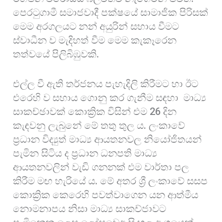
පෙරටුගාමී සමාජවාදී පක්ෂයේ සාමාජික පිරිසක්
මෙම අරගලයට නන් අයුරින් සහාය වීමට
ස්වාධීන ව මැදිහත් වීම මෙම කැකෑරෙන
තත්වයේ පිලිබිඹුවකි.
එල්ල වී ඇති තර්ජනය පැහැදිලි කිරීමට හා ඊට
එරෙහි ව සහාය ගොනු කර ගැනීම සඳහා මාධ්‍ය
සාකච්ඡාවක් කොක්‍රික විසින් එම 26 දින
කැඳවනු ලැබුනේ මේ තතු තුල ය. ලංකාවේ
ප්‍රධාන විද්‍යුත් මාධ්‍ය ආයතනවල නියෝජිතයන්
පැමින සිටිය ද ප්‍රධාන ධනපති මාධ්‍ය
ආයතනවලින් වැඩි ගනනක් එම වාර්තා පල
කිරීම මඟ හැරියේ ය. මේ අතර ශ්‍රී ලංකාවේ සසප
කොක්‍රික කෙරෙහි පවත්වාගෙන යන ආත්මීය
නොමනාපය නිසා මාධ්‍ය සාකච්ජාවට