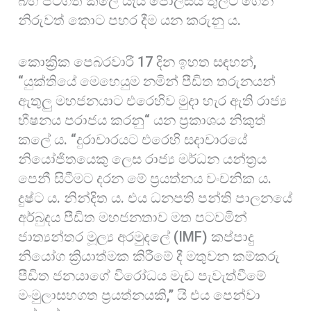
බහ පටිගත කලේ යැයි පොලිසිය තුලට ගෙන
නිරුවත් කොට පහර දීම යන කරුනු ය.
කොක්‍රික පෙබරවාරී 17 දින ඉහත සඳහන්,
“යුක්තියේ මෙහෙයුම නමින් පීඩිත තරුනයන්
ඇතුලු මහජනයාට එරෙහිව මුදා හැර ඇති රාජ්‍ය
භීෂනය පරාජය කරනු“ යන ප්‍රකාශය නිකුත්
කලේ ය. “දුරාචාරයට එරෙහි සදාචාරයේ
නියෝජිතයෙකු ලෙස රාජ්‍ය මර්ධන යන්ත්‍රය
පෙනී සිටීමට දරන මේ ප්‍රයත්නය වංචනික ය.
දුෂ්ට ය. නින්දිත ය. එය ධනපති පන්ති පාලනයේ
අර්බුදය පීඩිත මහජනතාව මත පටවමින්
ජාත්‍යන්තර මූල්‍ය අරමුදලේ (IMF) කප්පාදු
නියෝග ක්‍රියාත්මක කිරීමේ දී මතුවන කම්කරු
පීඩිත ජනයාගේ විරෝධය මැඩ පැවැත්වීමේ
මංමුලාසහගත ප්‍රයත්නයකි,” යි එය පෙන්වා