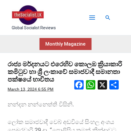
Skip
to
Search
content
Global Socialist Reviews
Monthly Magazine
රාජ්‍ය මර්දනයට එරෙහිව කොලඹ ක්‍රියාකාරි
කමිටුව හා ශ්‍රී ලංකාවේ සමාජවාදී සමානතා
පක්ෂයේ භාවිතය
F
W
X
S
March 13, 2024
6:55 PM
a
h
h
c
at
ar
නන්දන නන්නෙත්ති විසිනි.
e
s
e
b
A
ලෝක සමාජවාදී වෙබ් අඩවියේ සිංහල අංශය
පෙබරවාරි 29 දා, “පොලිසිය තමන් නින්දාවට