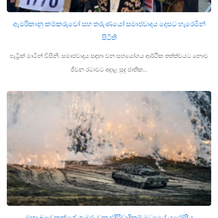
ඇමරිකානු කම්කරුවෝ සහ තරුණයෝ සමාජවාදය දෙසට හැරෙමින්
සිටිති
පැට්‍රික් මාටින් විසිනි. සමාජවාදය සඳහා වන සහයෝගය ආර්ථික තත්ත්වයට නොව
ජීවන රටාවට අදාළ සුදු ජාතික…
මහා බලවතුන්ගේ ගැඹුරු වන එදිරිවාදිකම් මධ්‍යයේ යුරෝපීය