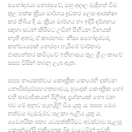
සහෝදරයා නෙරපුවේ, ඔහු අදාල මැදිහත් වීම
තුල පක්ෂ ක්‍රියා මාර්ගය ද්‍රඩතර ලෙස ආරක්ෂා
කර තිබිය දී ය. ක්‍රියා මාර්ගය හා ඉදිරි දර්ශනය
සඳහා සටන් කිරීමට උඩින් පිහිටන විනයක්
නැති අතර, ඒ කාරනාව නිසා සහෝදරවරු
කන්ඩායමක් නෙරපා හැරීමේ වාර්තාව
ජාත්‍යන්තර කමිටුවේ ඉතිහාසය තුල ශ්‍රී ලංකාවේ
සසප විසින් තබනු ලැබ ඇත.
සසප නායකත්වය කොක්‍රික කෙරෙහි දක්වන
නොරිස්සුම්සහගතභාවය, හුදෙක් කොක්‍රික හෝ
එහි සාමාජිකයන් පිලිබඳ ප්‍රශ්නයක් නො වන
බව මේ අනුව පැහැදිලි විය යුතු ය. සසප මෙම
තත්වය බැරෑරුම්ව සලකා බැලිය යුතු ය.
වෛශයික සත්‍ය යටපත්කිරීමට අවස්ථාව සැලසූ
කොන්දේසි එකිනෙක බිඳ වැටෙමින් පවතී.