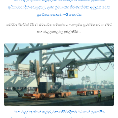
අධිරාජ්‍යවාදීන් වෙළඳපල, ලාභ ශ්‍රමය සහ තීරණාත්මක අමුද්‍රව්‍ය වෙත
ප්‍රවේශය සොයති —2 කොටස
ජෝර්ඩන් ෂිල්ටන් විසිනි. ස්වභාවික සම්පත් සහ ලාභ ශ්‍රමය සුරක්ෂිත කර ගැනීමට
සහ වෙළඳපොළවල් පුළුල් කිරීම…
මහා බලවතුන්ගේ ගැඹුරු වන එදිරිවාදිකම් මධ්‍යයේ යුරෝපීය