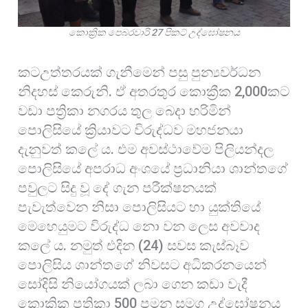
කොක්‍රික පෙබරවාරි 27 පිකට් උද්ඝෝෂනය
කටඋත්තරයක් ගැනීමෙන් පසු පුන්‍යවර්ධන
නිදහස් කෙරුනි. ඒ අතරතුර කොක්‍රීක 2,000කට
වඩා පත්‍රිකා නගරය තුල බෙදා හරිමින්
පොලිසියේ ක්‍රියාවට විරුද්ධව මහජනයා
දැනුවත් කලේ ය. එම අවස්ථාවේම පිලියන්දල
පොලිසියේ අපරාධ අංශයේ ප්‍රධානියා ශාන්තගේ
පවුලට සිදු වූ දේ ගැන පරීක්ෂනයක්
පැවැත්වෙන නිසා පොලිසියට හා යුක්තියේ
මෙහෙයුමට විරුද්ධ නො වන ලෙස අවවාද
කලේ ය. නමුත් එදින (24) සවස කැස්බෑව
පොලිසිය ශාන්තගේ නිවසට අධිකරනයෙන්
සෝදිසි නියෝගයක් ලබා ගෙන කඩා වැදී
කොක්‍රික පත්‍රිකා 500 පමන සමග උද්ඝෝෂනය