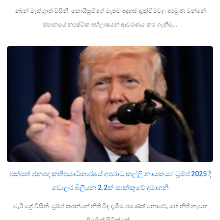
බෙන් මැක්ග්‍රාත් විසිනි. කොයිසුමිගේ මෑතම අදහස් දැක්වීම්වල අරමුණ වන්නේ
ජපානයේ න්‍යෂ්ටික අභිලාෂයන් ආවරණය කර ගැනීම…
එක්සත් ජනපද කතිපයාධිකාරයේ අපරාධ කල්ලි නායකයා: ට්‍රම්ප් 2025 දී
ඩොලර් බිලියන 2.2ක් සාක්කුවේ දමාගනී
බැරී ග්‍රේ විසිනි. ට්‍රම්ප් කරන්නේ නීති බිඳ දැමීම පමණක් නොවේ; ඔහු නීති නැවත