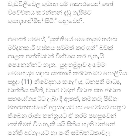
වැඩපිලිවෙල මොන යම් ආකාරයෙන් හෝ
විවේචනය කරන්නන් දඬු ගැසීමට
යොදාගනිමින් සිටී.“ යනුවෙනි.
එහෙත් මෙසේ, “යුක්තියේ මෙහෙයුම හරහා
මර්දනකාරී හස්තය සවිමත් කර ගත්“ බවක්
පාලක පන්තියවත් විශ්වාස කර ඇතැයි
පෙනෙන්නට නැත. යුද හමුදාව ද මෙම
මෙහෙයුම සඳහා සහභාගී කරවන බව පොලිසිය
සඳුදා (11) නිවේදනය කලේ ය. ධනපති මාධ්‍ය,
වෘත්තීය සමිති, ව්‍යාජ වමුන් විවෘත සහ ආවෘත
සහයෝගය ඊට ලබා දී ඇතත්, කම්කරු පීඩිත
මහජනතාවගේ අප්‍රසාදයට හා වෛරයට පාත්‍රව
තිබෙන රාජ්‍ය තන්ත්‍රයට ඒ තරම් පහසුවෙන්
ශක්තිමත් විය හැකි යයි සිතිය හැකි වන්නේ
පන්ති අරගලයට හා පංති සම්බන්ධතාවල