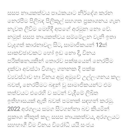
සසප නායකත්වය පාඨකයාට නිර්දේශ කරන
නෙරපීම පිලිබඳ පිලිකුල් සහගත ප්‍රකාශනය ගැන
නැවත ලිවීම මෙහිදී අපගේ අරමුන නො වේ.
නමුත් සසප නායකත්වය සම්මේලන වැනි ඉතා
වැදගත් කාරනාවල සිට, සාමාජිකයන් 12ක්
සාකච්ඡාවකට හෝ ඉඩ නො දී, විනය
පරීක්ෂනයකින් තොරව පක්ෂයෙන් නෙරපීම
දක්වා අවස්ථා විශාල ගනනක දී පක්ෂ
ව්‍යවස්ථාව හා විනය අමු අමුවේ උල්ලංගනය කල
බවත්, නෙරපීමට බඳුන් වූ සාමාජිකයන්ට එම
තත්වයට එරෙහි ව සටන් වැදීමේ ලිඛිත
ඉතිහාසයක් ඇති බවත් පමනක් සඳහන් කරමු.
2022 අරගලය සමග සිටගන්නා බව කියමින්
ප්‍රකාශ නිකුත් කල සසප නායකත්වය, අරගලයට
සහභාගී වීම විනය විරෝධී යයි සංජය