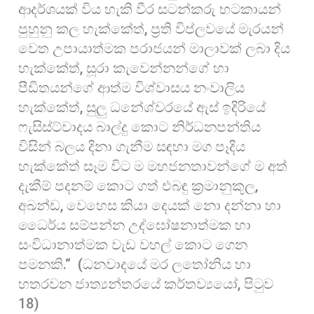
ආදර්ශයක් විය හැකි වීර සටන්කරු භටකායන්
පුහුනු කල හැක්කේත්, ප්‍රති විප්ලවයේ මැරයන්
වෙත උපායාත්මක පරාජයන් මාලාවක් ලබා දිය
හැක්කේත්, සූරා කැවෙන්නන්ගේ හා
පීඩිතයන්ගේ ආත්ම විශ්වාසය නංවාලිය
හැක්කේත්, සුලු ධනේශ්වරයේ ඇස් ඉදිරියේ
ෆැසිස්ට්වාදය බාල්දු කොට නිර්ධනපන්තිය
විසින් බලය දිනා ගැනීම සඳහා මග පෑදිය
හැක්කේත් සෑම විට ම මහජනතාවන්ගේ ම අත්
දැකීම් පදනම් කොට ගත් එබඳු ක්‍රමානුකූල,
අඛන්ඩ, වෙහෙස කියා දෙයක් නො දන්නා හා
ධෛර්ය සම්පන්න උද්ඝෝෂනාත්මක හා
සංවිධානාත්මක වැඩ වහල් කොට ගෙන
පමනකි.“ (ධනවාදයේ මර ලතෝනිය හා
හතරවන ජාත්‍යන්තරයේ කර්තව්‍යයෝ, පිටුව
18)