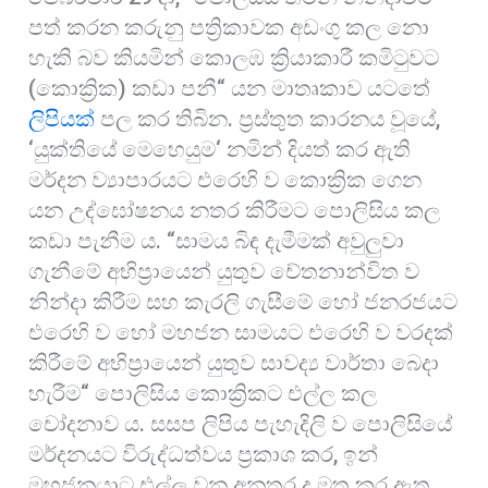
o
p
පත් කරන කරුනු පත්‍රිකාවක අඩංගු කල නො
o
p
හැකි බව කියමින් කොලඹ ක්‍රියාකාරී කමිටුවට
k
(කොක්‍රික) කඩා පනී“ යන මාතෘකාව යටතේ
ලිපියක්
පල කර තිබින. ප්‍රස්තුත කාරනය වූයේ,
‘යුක්තියේ මෙහෙයුම‘ නමින් දියත් කර ඇති
මර්දන ව්‍යාපාරයට එරෙහි ව කොක්‍රික ගෙන
යන උද්ඝෝෂනය නතර කිරීමට පොලිසිය කල
කඩා පැනීම ය. “සාමය බිඳ දැමීමක් අවුලුවා
ගැනීමේ අභිප්‍රායෙන් යුතුව චේතනාන්විත ව
නින්දා කිරීම සහ කැරලි ගැසීමේ හෝ ජනරජයට
එරෙහි ව හෝ මහජන සාමයට එරෙහි ව වරදක්
කිරීමේ අභිප්‍රායෙන් යුතුව සාවද්‍ය වාර්තා බෙදා
හැරීම“ පොලිසිය කොක්‍රිකට එල්ල කල
චෝදනාව ය. සසප ලිපිය පැහැදිලි ව පොලිසියේ
මර්දනයට විරුද්ධත්වය ප්‍රකාශ කර, ඉන්
මහජනයාට එල්ල වන අනතුර ද මතු කර ඇත.