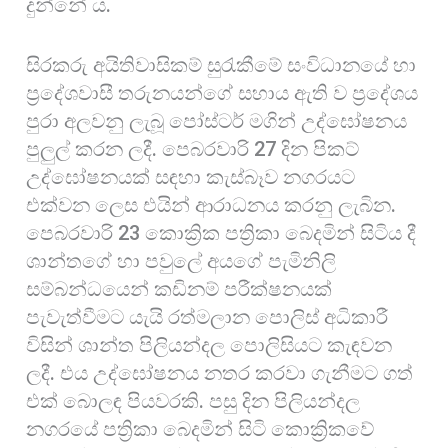
දුන්නේ ය.
සිරකරු අයිතිවාසිකම් සුරැකීමේ සංවිධානයේ හා
ප්‍රදේශවාසී තරුනයන්ගේ සහාය ඇති ව ප්‍රදේශය
පුරා අලවනු ලැබූ පෝස්ටර් මගින් උද්ඝෝෂනය
පුලුල් කරන ලදී. පෙබරවාරි 27 දින පිකට්
උද්ඝෝෂනයක් සඳහා කැස්බෑව නගරයට
එක්වන ලෙස එයින් ආරාධනය කරනු ලැබින.
පෙබරවාරි 23 කොක්‍රික පත්‍රිකා බෙදමින් සිටිය දී
ශාන්තගේ හා පවුලේ අයගේ පැමිනිලි
සම්බන්ධයෙන් කඩිනම් පරීක්ෂනයක්
පැවැත්වීමට යැයි රත්මලාන පොලිස් අධිකාරී
විසින් ශාන්ත පිලියන්දල පොලිසියට කැඳවන
ලදී. එය උද්ඝෝෂනය නතර කරවා ගැනීමට ගත්
එක් බොලඳ පියවරකි. පසු දින පිලියන්දල
නගරයේ පත්‍රිකා බෙදමින් සිටි කොක්‍රිකවේ