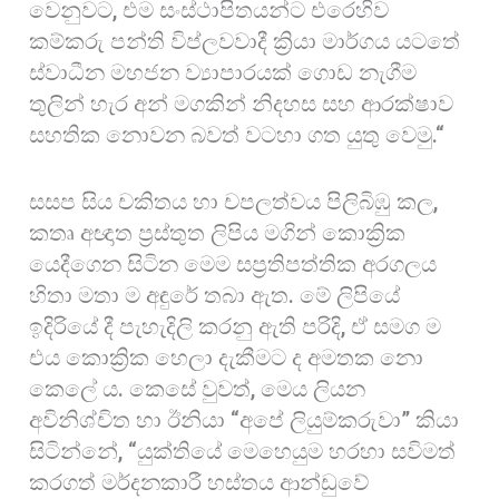
වෙනුවට, එම සංස්ථාපිතයන්ට එරෙහිව
කම්කරු පන්ති විප්ලවවාදී ක්‍රියා මාර්ගය යටතේ
ස්වාධීන මහජන ව්‍යාපාරයක් ගොඩ නැගීම
තුලින් හැර අන් මගකින් නිදහස සහ ආරක්ෂාව
සහතික නොවන බවත් වටහා ගත යුතු වෙමු.“
සසප සිය චකිතය හා චපලත්වය පිලිබිඹු කල,
කතෘ අඥාත ප්‍රස්තුත ලිපිය මගින් කොක්‍රික
යෙදීගෙන සිටින මෙම සප්‍රතිපත්තික අරගලය
හිතා මතා ම අඳුරේ තබා ඇත. මේ ලිපියේ
ඉදිරියේ දී පැහැදිලි කරනු ඇති පරිදි, ඒ සමග ම
එය කොක්‍රික හෙලා දැකීමට ද අමතක නො
කෙලේ ය. කෙසේ වුවත්, මෙය ලියන
අවිනිශ්චිත හා ඊනියා “අපේ ලියුම්කරුවා” කියා
සිටින්නේ, “යුක්තියේ මෙහෙයුම හරහා සවිමත්
කරගත් මර්දනකාරී හස්තය ආන්ඩුවේ