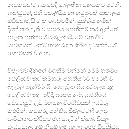
ගාමකයන්ට අසංවේදී බෙලහීන මනසකට පමනි.
ආන්ඩුවත්, එහි පොලිසිය හා හමුදාවත් පාතාලය
මඩිනෙමැයි මැත දොඩවමින්, යුක්තිය නමින්
දියත් කර ඇති ව්‍යාපාරය පෙන්නුම් කර ඇත්තේ
පාලක පන්තියේ මංමුලාවයි. මේ වන විට
යාචකයන් බන්ධනාගාරගත කිරිම ද ‘යුක්තියේ’
කොටසක් වී ඇත.
විප්ලවවාදීන්ගේ වගකීම වන්නේ මෙම තත්වය
හෙලිදරව් කර කම්කරු පන්තිය ඊට එරෙහි ව
බලමුලු ගැන්වීම යි. කොක්‍රික සිය අරගලය තුල
හෙලිදරව් කල පරිදි, සත්‍යය නම්, යුක්තියේ
මෙහෙයුම දැඩි මහජන විරෝධයක් ඉස්මතු
කරමින්, කම්කරු පන්තිය විප්ලවවාදී ලෙස
සංවිධානය කිරීමට මග පාදමින් තිබේ. සියලු
වැඩපොල, ගම් නියම් ගම් අලලා මෙම විරෝධය