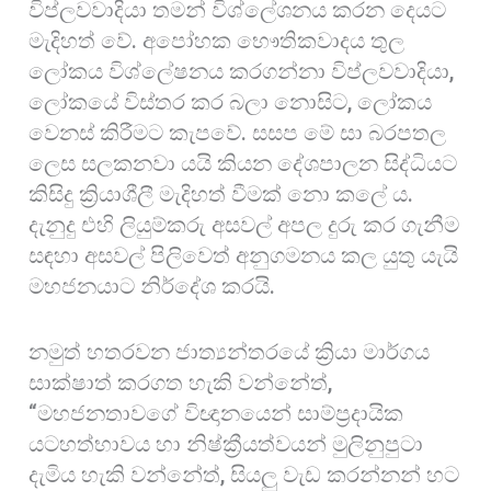
විප්ලවවාදියා තමන් විශ්ලේශනය කරන දෙයට
මැදිහත් වේ. අපෝහක භෞතිකවාදය තුල
ලෝකය විශ්ලේෂනය කරගන්නා විප්ලවවාදියා,
ලෝකයේ විස්තර කර බලා නොසිට, ලෝකය
වෙනස් කිරීමට කැපවේ. සසප මේ සා බරපතල
ලෙස සලකනවා යයි කියන දේශපාලන සිද්ධියට
කිසිදු ක්‍රියාශීලී මැදිහත් වීමක් නො කලේ ය.
දැනුදු එහි ලියුම්කරු අසවල් අපල දුරු කර ගැනීම
සඳහා අසවල් පිලිවෙත් අනුගමනය කල යුතු යැයි
මහජනයාට නිර්දේශ කරයි.
නමුත් හතරවන ජාත්‍යන්තරයේ ක්‍රියා මාර්ගය
සාක්ෂාත් කරගත හැකි වන්නේත්,
“මහජනතාවගේ විඥානයෙන් සාම්ප්‍රදායික
යටහත්භාවය හා නිෂ්ක්‍රීයත්වයන් මුලිනුපුටා
දැමිය හැකි වන්නේත්, සියලු වැඩ කරන්නන් හට