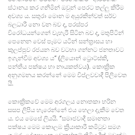
ස්ථානය කර ගනිමින් ඔවුන් පෙරට තල්ලු කිරීම
අවශ්‍ය ය. සතුරා මොන ම අයුරකින්වත් සර්ව
බලධාරී නො වන බව ද, පරස්පර
විරෝධයන්ගෙන් වැහැරී සිටින බව ද, මතුපිටින්
පෙනෙන වෙස් පෑමට යටින් සන්ත්‍රාසය හා
කුලප්පුව රජයන බව වටහා ගන්නට ජනතාවට
ඉගැන්වීම අවශ්‍ය ය“ (ලියොන් ට්‍රොට්ස්කි,
පන්තිය පක්ෂය හා නායකත්වය). කොක්‍රික
අනුගමනය කරන්නේ මෙම විප්ලවවාදී පිලිවෙත
යි.
කොක්‍රිකවේ මෙම අරගලය නොතකා හරින
සසප ලිපිය හැරෙන්නේ එය හෙලා දැකීම වෙත
ය. එය මෙසේ ලියයි. “සමාජවාදී සමානතා
පක්ෂය මෙම කොලඹ ක්‍රියාකාරී කමිටුව සමග