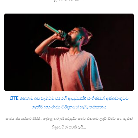
ලියමින් සිටින්නේ…
LTTE තහනම අප සැමටම එරෙහි ආයුධයකි: සංගීත්සන් අත්අඩංගුවට
ගැනීම සහ රාජ්‍ය මර්දනයේ සැබෑ තර්කනය
සංජය ජයසේකර විසිනි. දෙමළ තරුණ පරපුරට සිතට එකඟව උදව් වීමට සහ කුමක්
සිදුවෙමින් පවතී දැයි…