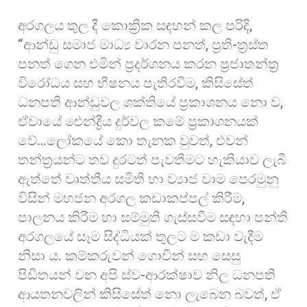
අරගලය තුල දී කොක්‍රික සඳහන් කල පරිදි,
“ආන්ඩු සමාජ මාධ්‍ය වාරන පනත්, ප්‍රති-ත්‍රස්ත
පනත් ගෙන එමින් ප්‍රදර්ශනය කරන ප්‍රජාතන්ත්‍ර
විරෝධය සහ භීෂනය පැතිරවීම, කිසිසේත්
ධනපති ආන්ඩුවල ශක්තියේ ප්‍රකාශනය නො ව,
ඒවායේ ඓන්ද්‍රීය දුර්වල කමේ ප්‍රකාශනයක්
වේ…ලෝකයේ කො තැනක වුවත්, එවන්
තන්ත්‍රයන්ට තව දුරටත් පැවතීමට හැකියාව ලැබී
ඇත්තේ වෘත්තීය සමිති හා ව්‍යාජ වාම පෙරමුනු
විසින් මහජන අරගල කඩාකප්පල් කිරීම,
පාලනය කිරීම හා සම්මුති ගැස්සවීම සඳහා පන්ති
අරගලයේ සෑම සිද්ධියක් තුලට ම කඩා වැදීම
නිසා ය. කම්කරුවන් ගොවීන් සහ සෙසු
පිඩිතයන් වන අපි ස්ව-ආරක්ෂාව නිල ධනපති
ආයතනවලින් කිසිසේත් නො ලැබෙන බවත්, ඒ