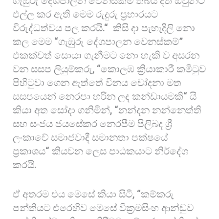
ගැඹුරු දේශපාලන වෙනස්කම් තිබිය දීත් ඔවුන්ට
එල්ල කර ඇති මෙම රුදුරු ප්‍රහාරයට
විරුද්ධත්වය පල කරයි.“ කිසි දා පැහැදිලි නො
කල මෙම “ගැඹුරු දේශපාලන වෙනස්කම්”
එකක්වත් සොයා ගැනීමට නො හැකි ව අසරන
වන සසප ලියුම්කරු, “කොලඹ ක්‍රියාකාරී කමිටුව
පිහිටුවා ගෙන ඇත්තේ විනය චෝදනා මත
සසපයෙන් නෙරපා හරින ලද කන්ඩායමකි“ යි
කියා අත සෝදා ගනිමින්, “නන්දන නන්නෙත්ති
සහ සංජය ජයසේකර නෙරපීම පිලිබද ශ්‍රී
ලංකාවේ සමාජවාදී සමානතා පක්ෂයේ
ප්‍රකාශය“ කියවන ලෙස පාඨකයාට නිර්දේශ
කරයි.
ඒ අතරම එය මෙසේ කියා සිටී, “කම්කරු
පන්තියට එරෙහිව මෙසේ වික්‍රමසිංහ ආන්ඩුව