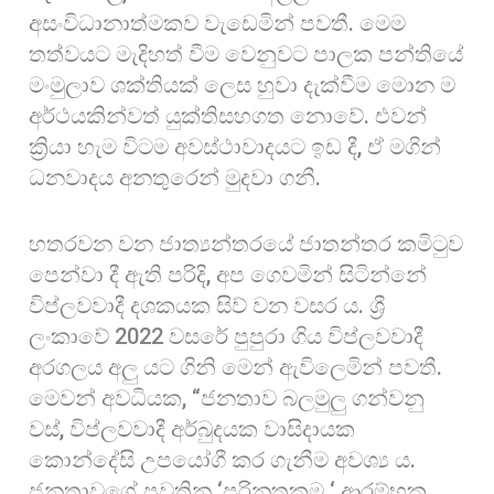
අසංවිධානාත්මකව වැඩෙමින් පවතී. මෙම
තත්වයට මැදිහත් වීම වෙනුවට පාලක පන්තියේ
මංමුලාව ශක්තියක් ලෙස හුවා දැක්වීම මොන ම
අර්ථයකින්වත් යුක්තිසහගත නොවේ. එවන්
ක්‍රියා හැම විටම අවස්ථාවාදයට ඉඩ දී, ඒ මගින්
ධනවාදය අනතුරෙන් මුදවා ගනී.
හතරවන වන ජාත්‍යන්තරයේ ජාතන්තර කමිටුව
පෙන්වා දී ඇති පරිදි, අප ගෙවමින් සිටින්නේ
විප්ලවවාදී දශකයක සිව් වන වසර ය. ශ්‍රී
ලංකාවේ 2022 වසරේ පුපුරා ගිය විප්ලවවාදී
අරගලය අලු යට ගිනි මෙන් ඇවිලෙමින් පවතී.
මෙවන් අවධියක, “ජනතාව බලමුලු ගන්වනු
වස්, විප්ලවවාදී අර්බුදයක වාසිදායක
කොන්දේසි උපයෝගී කර ගැනීම අවශ්‍ය ය.
ජනතාවගේ පවතින ‘පරිනතකම ‘ ආරම්භක