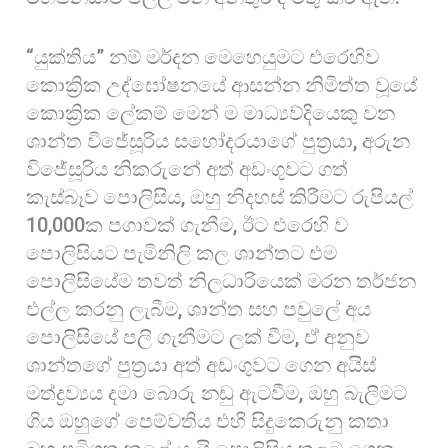
“යුක්තිය” නම් මර්දන මෙහෙයුමට එරෙහිව
කොක්‍රික උද්ඝෝෂනයේ ආසන්න නිමිත්ත වූයේ
කොක්‍රික ලේකම් මෙන් ම මාධ්‍යව්දියෙකු වන
ශාන්ත විජේසූරිය සහෝදරයාගේ පුත්‍රයා, අරුන
විජේසූරිය නිකරුනේ අත් අඩංගුවට ගත්
කැස්බෑව පොලිසිය, ඔහු නිදහස් කිරීමට රුපියල්
10,000ක පගාවක් ගැනීම, ඊට එරෙහි ව
පොලිසියට පැමිනිලි කල ශාන්තට එම
පොලීසියේම තවත් නිලධාරියෙක් මරන තර්ජන
එල්ල කරනු ලැබීම, ශාන්ත සහ පවුලේ අය
පොලිසියේ පලි ගැනීමට ලක් වීම, ඒ අනුව
ශාන්තගේ පුත්‍රයා අත් අඩංගුවට ගෙන අයිස්
මත්ද්‍රව්‍යය දමා බොරු නඩු ඇටවීම, ඔහු බැලීමට
ගිය ඔහුගේ පෙම්වතිය එහි සිදුකෙරුනු කතා