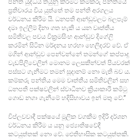
පන්ති යුද්ධය තියුනු කිරීමට කම්කරු පන්තියේ
ප්‍රතිචාරය විය යුත්තේ තම පන්ති අරගලය
වර්ධනය කිරීම යි. ධනපති ආන්ඩුවලට බලපෑම්
දමා ඉල්ලීම් දිනා ගත හැකි ය යන වෘත්තීය
සමිතිවල පචය වික්‍රමසිංහ ආන්ඩුව දිගේලි
කරමින් සිටින මර්දනය හරහා හෙලිදරව් වේ. ඒ
මගින් ආන්ඩුව පෙන්වන්නේ තමන්ගේ කප්පාදු
වැඩපිලිවෙලින් මොනම ලෙසකින්වත් පියවරක්
පස්සට ගැනීමට තමන් සූදානම් නො මැති බව ය.
කම්කරු පන්තිය මෙම වෘත්තීය සමිතිවලින් සහ
ධනපති පක්ෂවලින් ස්වාධීනව ක්‍රියාකාරී කමිටු
ගොඩ නගා ගැනීමේ හදිසිභාවය ඉන් මතු වේ.“
විප්ලවවාදී පක්ෂයේ මූලික වගකීම ඉදිරි දර්ශන
වර්ධනය කිරීම ය යනු ජ්‍යොතිෂවේදී
කටයුත්තක් නො වේ. ඓතිහාසික කටයුත්තකි.