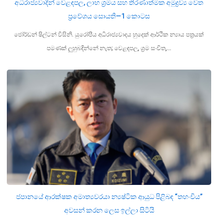
අධිරාජ්‍යවාදීන් වෙළඳපල, ලාභ ශ්‍රමය සහ තීරණාත්මක අමුද්‍රව්‍ය වෙත
ප්‍රවේශය සොයති—1 කොටස
ජෝර්ඩන් ෂිල්ටන් විසිනි. යුරෝපීය අධිරාජ්‍යවාදය හුදෙක් ආර්ථික න්‍යාය පත්‍රයක්
පමණක් ලුහුබඳින්නේ නැත; වෙළඳපල, ශ්‍රම සංචිත,…
ජපානයේ ආරක්ෂක අමාත්‍යවරයා න්‍යෂ්ටික ආයුධ පිළිබඳ “තහංචිය”
අවසන් කරන ලෙස ඉල්ලා සිටියි