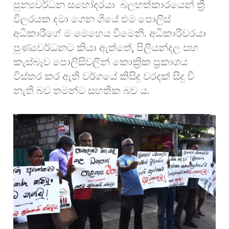
පුන්‍යවර්ධන සහෝදරයා බලහත්කාරයෙන් ත්‍රී
වීලරයක දමා ගෙන ගියේ එම පොලිස්
අධිකාරීගේ ම මෙහෙය වීමෙනි. අධිකාරීවරයා
පුණ්‍යවර්ධනට කියා ඇත්තේ, පිලියන්දල සහ
කැස්බෑව පොලිසිවලින් කොක්‍රික ප්‍රකාශය
විස්තර කර ඇති වර්ගයේ කිසිදු වරදක් සිදු වී
නැති බව තමන්ට සහතික බව ය.