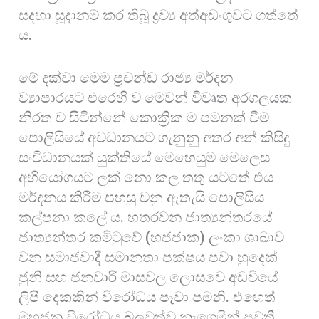
සදහා සූදානම් කර තිබූ ද්‍රව්‍ය අත්අඩංගුවට ගත්තේ
ය.
මේ දක්වා මෙම ප්‍රචන්ඩ රාජ්‍ය මර්දන
ව්‍යාපාරයට එරෙහි ව මෙවන් විවෘත අරගලයක
නිරත ව සිටින්නේ කොක්‍රික ම පමනක් වීම
පොලිසියේ අවධානයට ගැනුනු අතර අන් කිසිදු
සංවිධානයක් යුක්තියේ මෙහෙයුම මෙලෙස
අභියෝගයට ලක් නො කල තතු යටතේ එය
මර්දනය කිරීම පහසු වනු ඇතැයි පොලිසිය
කල්පනා කලේ ය. හතරවන ජාත්‍යන්තරයේ
ජාත්‍යන්තර කමිටුවේ (හජජාක) ලංකා ශාඛාව
වන සමාජවාදී සමානතා පක්ෂය පවා හුදෙක්
ජුනි සහ ජනවාරි මාසවල ලොසවෙ අඩවියේ
ලිපි දෙකකින් විරෝධය පෑවා පමනි. එහෙත්
මහජන විරෝධය බලවත්ව නැගෙමින් පවතී.