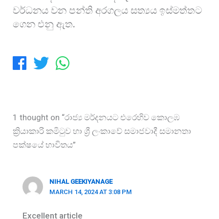
වර්ධනය වන පන්ති අරගලය සත්‍යය ඉස්මත්තට
ගෙන එනු ඇත.
1 thought on “රාජ්‍ය මර්දනයට එරෙහිව කොලඹ
ක්‍රියාකාරි කමිටුව හා ශ්‍රී ලංකාවේ සමාජවාදී සමානතා
පක්ෂයේ භාවිතය”
NIHAL GEEKIYANAGE
MARCH 14, 2024 AT 3:08 PM
Excellent article