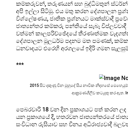
කම්කරුවන්, තරුණයන් සහ බුද්ධිමතුන් ස්ටර්
අපි ඉල්ලා සිටිමු. එය මතු කරන දේශපාලන ප්‍රශ්න
විශ්ලේෂණය, ජාතික ප්‍රශ්නයට මාක්ස්වාදී ප්‍
ජාත්‍යන්තර කම්කරු පන්තියේ සැබෑ විප්ලවව
වත්මන් කාලපරිච්ඡේදයේ තීරණාත්මක වැදගත්කම
දේශපාලන මූලධර්ම පදනම මත පමණක්, කම්කරු
ධනවාදයට එරෙහි අරගලයේ ඉදිරි ගමන සැලසුම
***
2015 සිට දකුණු චීන මුහුදේ සිය නාවික නිදහසේ මෙහෙයු
ආක්‍රමණශීලීව කටයුතු කර ඇත. I
පෙබරවාරි 18 වන දින ප්‍රකාශයට පත් කරන ලද 
යන ප්‍රකාශයේ දී, හතරවන ජාත්‍යන්තරයේ ජාත්‍
සංවිධාන රුසියාව සහ චීනය අධිරාජ්‍යවාදී බලවත