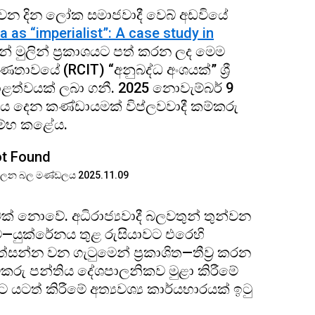
 14 වන දින ලෝක සමාජවාදී වෙබ් අඩවියේ
 as “imperialist”: A case study in
 බසින් මුලින් ප්‍රකාශයට පත් කරන ලද මෙම
රවණතාවයේ (RCIT) “අනුබද්ධ අංශයක්” ශ්‍රී
ාළත්වයක් ලබා ගනී. 2025 නොවැම්බර් 9
හාය දෙන කණ්ඩායමක් විප්ලවවාදී කම්කරු
රම්භ කළේය.
පාලන බල මණ්ඩලය 2025.11.09
ක් නොවේ. අධිරාජ්‍යවාදී බලවතුන් තුන්වන
—යුක්රේනය තුළ රුසියාවට එරෙහි
සන්න වන ගැටුමෙන් ප්‍රකාශිත—තීව්‍ර කරන
ම්කරු පන්තිය දේශපාලනිකව මුළා කිරීමේ
් කිරීමේ අත්‍යවශ්‍ය කාර්යභාරයක් ඉටු