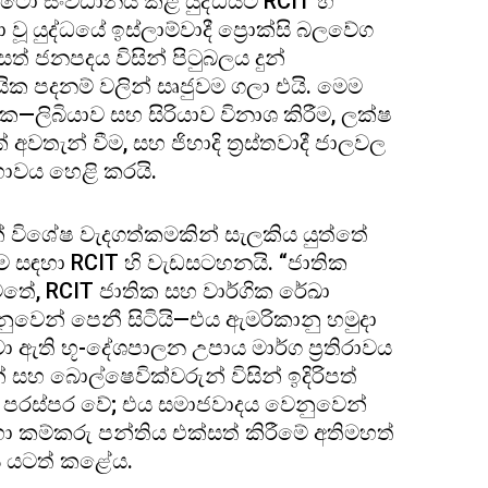
නේටෝ සංවිධානය කළ යුද්ධයට RCIT හි
වූ යුද්ධයේ ඉස්ලාම්වාදී ප්‍රොක්සි බලවේග
් ජනපදය විසින් පිටුබලය දුන්
යායික පදනම් වලින් සෘජුවම ගලා එයි. මෙම
විපාක—ලිබියාව සහ සිරියාව විනාශ කිරීම, ලක්ෂ
තැන් වීම, සහ ජිහාදි ත්‍රස්තවාදී ජාලවල
භාවය හෙළි කරයි.
වන් විශේෂ වැදගත්කමකින් සැලකිය යුත්තේ
රීම සඳහා RCIT හි වැඩසටහනයි. “ජාතික
ටතේ, RCIT ජාතික සහ වාර්ගික රේඛා
ුවෙන් පෙනී සිටියි—එය ඇමරිකානු හමුදා
ා ඇති භූ-දේශපාලන උපාය මාර්ග ප්‍රතිරාවය
හ බොල්ෂෙවික්වරුන් විසින් ඉදිරිපත්
 පරස්පර වේ; එය සමාජවාදය වෙනුවෙන්
ා කම්කරු පන්තිය එක්සත් කිරීමේ අතිමහත්
ය යටත් කළේය.