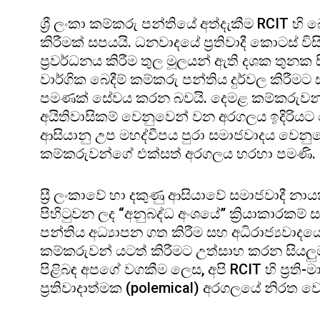
ශ්‍රී ලංකා කම්කරු පන්තියේ අත්දැකීම RCIT හි
කිරීමක් සපයයි. ධනවාදයේ ප්‍රතිවාදී කොටස් ව
ප්‍රවර්ධනය කිරීම තුල මූලයන් ඇති දශක තුනක ස
වාර්ගික බෙදීම් කම්කරු පන්තිය දුර්වල කිරීමට
පමණක් සේවය කරන බවයි. දෙමළ කම්කරුවන්ගේ
අයිතිවාසිකම් වෙනුවෙන් වන අරගලය ඉදිරියට 
ආසියානු උප මහද්වීපය පුරා සමාජවාදය වෙනුවෙ
කම්කරුවන්ගේ එක්සත් අරගලය හරහා පමණි.
ස්‍රී ලංකාවේ හා දකුණු ආසියාවේ සමාජවාදී නාය
පිහිටුවන ලද “අනුබද්ධ අංශයේ” ක්‍රියාකාරකම
පන්තිය අධ්‍යාපන ගත කිරීම සහ අධිරාජ්‍යවා
කම්කරුවන් යටත් කිරීමට උත්සාහ කරන සියලුම
පිළිබඳ අපගේ වගකීම ලෙස, අපි RCIT හි ප්‍රති
ප්‍රතිවාදාත්මක (polemical) අරගලයේ නිරත ව