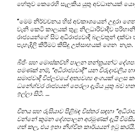
හේතුව කෙරෙහි සැලකිය යුතු අවධානයක් යොමු
“මෙම නිර්වචනය හිස් අවකාශයෙන් උදුරා ගෙන 
වැනි කෙටි කාලයක් තුළ නිලධාරිවාදීව පරිහානි
රාජ්‍යයන්ගේ සිට අධිරාජ්‍යවාදී බලවතුන් දක්වා
පැහැදිලි කිරීමට කිසිදු උත්සාහයක් ගෙන නැත.
බීජිං සහ මොස්කව්හි පාලන තන්ත්‍රයන්ට දේශ
පමණක් නම්, “අධිරාජ්‍යවාදී” යන විරුදාවලිය
සමාජවාදී විප්ලවයේ අත්‍යවශ්‍ය අංගයක් ලෙස ක
ධනේශ්වර රාජ්‍යයන් පෙරලා දැමිය යුතු බව හ
ඉල්ලා සිටී. …
චීනය සහ රුසියාව පිළිබඳ විස්තර සඳහා “අධිරා
වන්නේ කුමන දේශපාලන අරමුණක් දැයි විමසිය
ගත් කල, එය ඉතා නිශ්චිත කාර්යයන් ඉටු කරයි.