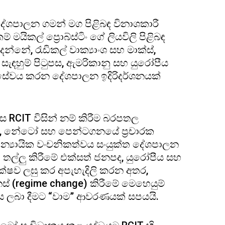
 දේශපාලන ගමන් මග පිළිබඳ විනාශකාරී
මයිකල් ප්‍රොබ්ස්ටිං ගේ ලියවිලි පිළිබඳ
න්නේ, රැඩිකල් වාක්‍යාංශ සහ මාක්ස්,
 සැඳහුම් පිටුපස, ඇමරිකානු සහ යුරෝපීය
ා සේවය කරන දේශපාලන ඉදිරිදර්ශනයක්
ෙස RCIT විසින් නම් කිරීම බරපතල
ව, නේටෝ සහ පෙන්ටගනයේ ප්‍රචාරක
න්‍යායික වංචනිකත්වය සංයුක්ත දේශපාලන
තල්ලු කිරීමේ එක්සත් ජනපද, යුරෝපීය සහ
පේක්ෂව ලඝු කර අපැහැදිලි කරන අතර,
ෙනස් (regime change) කිරීමේ මෙහෙයුම්
 ලබා දීමට “වාම” ආවරණයක් සපයයි.