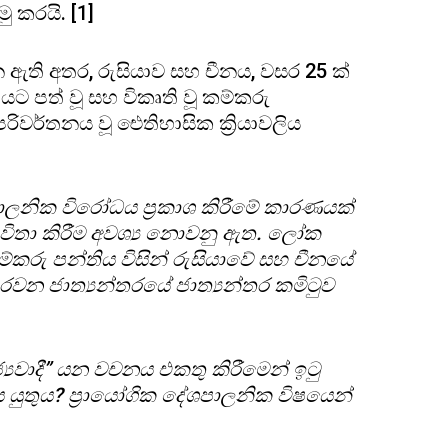
 කරයි. [1]
ඇති අතර, රුසියාව සහ චීනය, වසර 25 ක්
යට පත් වූ සහ විකෘති වූ කම්කරු
 පරිවර්තනය වූ ඓතිහාසික ක්‍රියාවලිය
පාලනික විරෝධය ප්‍රකාශ කිරීමේ කාරණයක්
 භාවිතා කිරීම අවශ්‍ය නොවනු ඇත. ලෝක
ම්කරු පන්තිය විසින් රුසියාවේ සහ චීනයේ
තරවන ජාත්‍යන්තරයේ ජාත්‍යන්තර කමිටුව
ජ්‍යවාදී” යන වචනය එකතු කිරීමෙන් ඉටු
 යුතුය? ප්‍රායෝගික දේශපාලනික විෂයෙන්