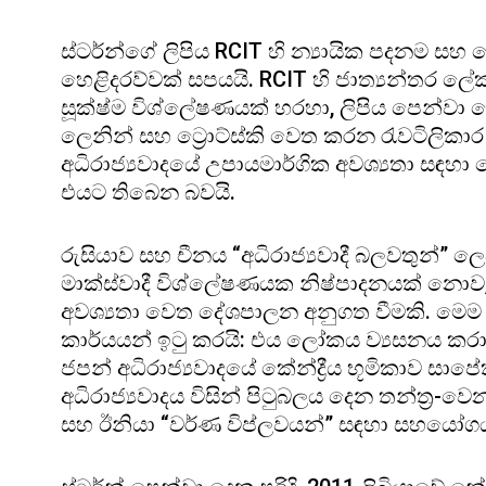
ස්ටර්න්ගේ ලිපිය RCIT හි න්‍යායික පදනම සහ
හෙළිදරව්වක් සපයයි. RCIT හි ජාත්‍යන්තර ලේකම් 
සූක්ෂ්ම විශ්ලේෂණයක් හරහා, ලිපිය පෙන්වා දෙ
ලෙනින් සහ ට්‍රොට්ස්කි වෙත කරන රැවටිලිකාර
අධිරාජ්‍යවාදයේ උපායමාර්ගික අවශ්‍යතා සඳහ
එයට තිබෙන බවයි.
රුසියාව සහ චීනය “අධිරාජ්‍යවාදී බලවතුන්” ල
මාක්ස්වාදී විශ්ලේෂණයක නිෂ්පාදනයක් නො
අවශ්‍යතා වෙත දේශපාලන අනුගත වීමකි. මෙම 
කාර්යයන් ඉටු කරයි: එය ලෝකය ව්‍යසනය කරා 
ජපන් අධිරාජ්‍යවාදයේ කේන්ද්‍රීය භූමිකාව සා
අධිරාජ්‍යවාදය විසින් පිටුබලය දෙන තන්ත්‍ර-ව
සහ ඊනියා “වර්ණ විප්ලවයන්” සඳහා සහයෝගය