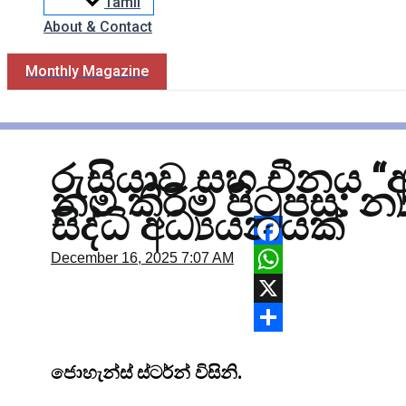
Tamil
About & Contact
Monthly Magazine
රුසියාව සහ චීනය “අධ
නම් කිරීම පිටුපස: න්
සිද්ධි අධ්‍යයනයක්
Facebook
December 16, 2025
7:07 AM
WhatsApp
X
Share
ජොහැන්ස් ස්ටර්න් විසිනි.