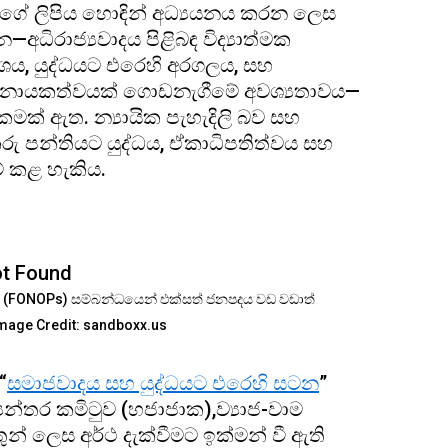
න්ගේ ලිපිය හොඳින් අධ්‍යයනය කරන ලෙස
—අධිරාජ්‍යවාදය පිළිබඳ විද්‍යාත්මක
රවේශය, යුද්ධයට එරෙහි අරගලය, සහ
ාදී නායකත්වයක් ගොඩනැගීමේ අවශ්‍යතාවය—
ක් ඇත. න්‍යායික පැහැදිලි බව සහ
 පන්තියට යුද්ධය, ඒකාධිපතිත්වය සහ
් කළ හැකිය.
ම් (FONOPs) සම්බන්ධයෙන් එක්සත් ජනපදය වඩ වඩාත්
mage Credit: sandboxx.us
“
සමාජවාදය සහ යුද්ධයට එරෙහි සටන
”
යන්තර කමිටුව (හජාජාක),ව්‍යාජ-වාම
ුන් ලෙස අර්ථ දැක්වීමට ඉක්මන් වී ඇති