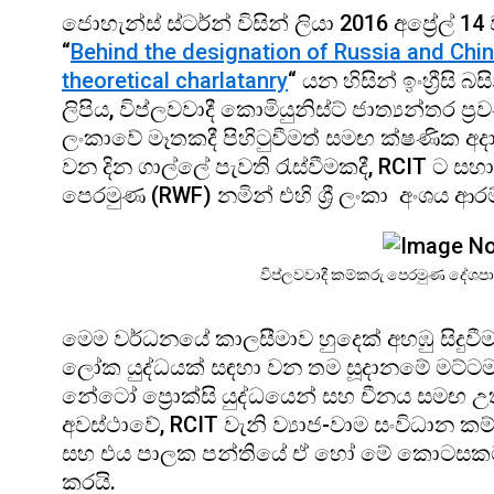
ජොහැන්ස් ස්ටර්න් විසින් ලියා 2016 අප්‍රේල්
“
Behind the designation of Russia and China
theoretical charlatanry
“ යන හිසින් ඉංහ්‍රීසි
ලිපිය, විප්ලවවාදී කොමියුනිස්ට් ජාත්‍යන්තර ප්‍
ලංකාවේ මෑතකදී පිහිටුවීමත් සමඟ ක්ෂණික අද
වන දින ගාල්ලේ පැවති රැස්වීමකදී, RCIT ට ස
පෙරමුණ (RWF) නමින් එහි ශ්‍රී ලංකා අංශය ආ
විප්ලවවාදී කම්කරු පෙරමුණ දේශ
මෙම වර්ධනයේ කාලසීමාව හුදෙක් අහඹු සිදුවීම
ලෝක යුද්ධයක් සඳහා වන තම සූදානමේ මට්ටම
නේටෝ ප්‍රොක්සි යුද්ධයෙන් සහ චීනය සමඟ උත්
අවස්ථාවේ, RCIT වැනි ව්‍යාජ-වාම සංවිධාන ක
සහ එය පාලක පන්තියේ ඒ හෝ මේ කොටසකට යටත
කරයි.