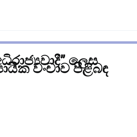
ිරාජ්‍යවාදී” ලෙස
‍යායික වංචාව පිළිබඳ