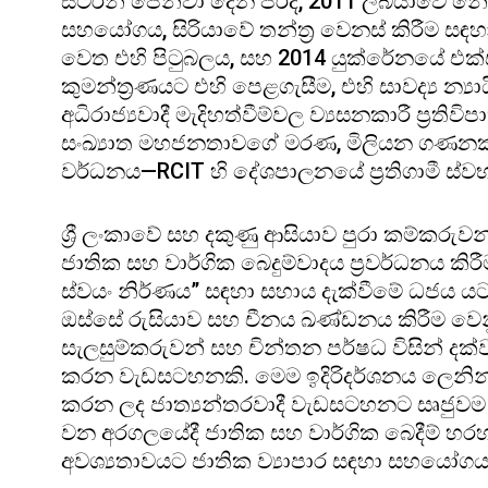
ස්ටර්න් පෙන්වා දෙන පරිදි, 2011 ලිබියාවේ 
සහයෝගය, සිරියාවේ තන්ත්‍ර වෙනස් කිරීම සඳහා 
වෙත එහි පිටුබලය, සහ 2014 යුක්රේනයේ එක්සත
කුමන්ත්‍රණයට එහි පෙළගැසීම, එහි සාවද්‍ය න්‍
අධිරාජ්‍යවාදී මැදිහත්වීම්වල ව්‍යසනකාරී ප්‍රති
සංඛ්‍යාත මහජනතාවගේ මරණ, මිලියන ගණනක් අව
වර්ධනය—RCIT හි දේශපාලනයේ ප්‍රතිගාමී ස්ව
ශ්‍රී ලංකාවේ සහ දකුණු ආසියාව පුරා කම්කරු
ජාතික සහ වාර්ගික බෙදුම්වාදය ප්‍රවර්ධනය කි
ස්වයං නිර්ණය” සඳහා සහාය දැක්වීමේ ධජය ය
ඔස්සේ රුසියාව සහ චීනය ඛණ්ඩනය කිරීම වෙන
සැලසුම්කරුවන් සහ චින්තන පර්ෂධ විසින් දක්ව
කරන වැඩසටහනකි. මෙම ඉදිරිදර්ශනය ලෙනින් ස
කරන ලද ජාත්‍යන්තරවාදී වැඩසටහනට සෘජුවම
වන අරගලයේදී ජාතික සහ වාර්ගික බෙදීම් හරහ
අවශ්‍යතාවයට ජාතික ව්‍යාපාර සඳහා සහයෝග