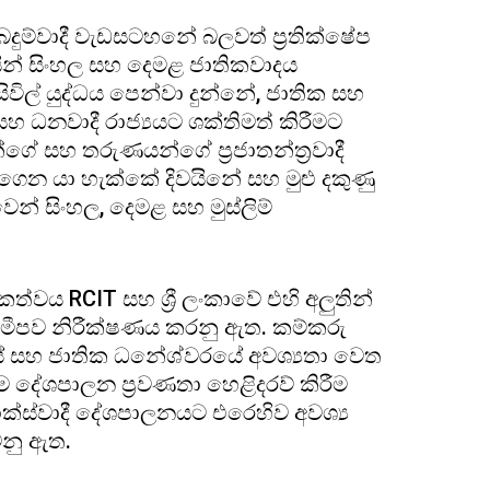
 බෙදුම්වාදී වැඩසටහනේ බලවත් ප්‍රතික්ෂේප
ිසින් සිංහල සහ දෙමළ ජාතිකවාදය
ිවිල් යුද්ධය පෙන්වා දුන්නේ, ජාතික සහ
 සහ ධනවාදී රාජ්‍යයට ශක්තිමත් කිරීමට
 සහ තරුණයන්ගේ ප්‍රජාතන්ත්‍රවාදී
ගෙන යා හැක්කේ දිවයිනේ සහ මුළු දකුණු
න් සිංහල, දෙමළ සහ මුස්ලිම්
කත්වය RCIT සහ ශ්‍රී ලංකාවේ එහි අලුතින්
් සමීපව නිරීක්ෂණය කරනු ඇත. කම්කරු
දයේ සහ ජාතික ධනේශ්වරයේ අවශ්‍යතා වෙත
 දේශපාලන ප්‍රවණතා හෙළිදරව් කිරීම
-මාක්ස්වාදී දේශපාලනයට එරෙහිව අවශ්‍ය
ෙනු ඇත.