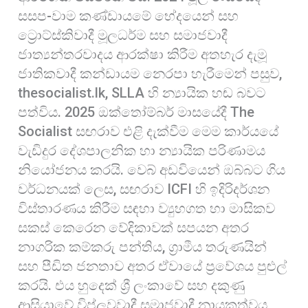
සසප-වාම කණ්ඩායමේ භේදයෙන් සහ
ට්‍රොට්ස්කිවාදී මූලධර්ම සහ සමාජවාදී
ජාත්‍යන්තරවාදය ආරක්ෂා කිරීම අතහැර දැමූ
ජාතිකවාදී කන්ඩායම නෙරපා හැරීමෙන් පසුව,
thesocialist.lk, SLLA හි න්‍යායික හඬ බවට
පත්විය. 2025 ඔක්තෝම්බර් මාසයේදී The
Socialist සඟරාව එළි දැක්වීම මෙම කාර්යයේ
වැඩිදුර දේශපාලනික හා න්‍යායික පරිණාමය
නියෝජනය කරයි. වෙබ් අඩවියෙන් ඔබ්බට ගිය
වර්ධනයක් ලෙස, සඟරාව ICFI හි ඉදිරිදර්ශන
විස්තාරණය කිරීම සඳහා ව්‍යුහගත හා මාසිකව
සකස් කෙරෙන වේදිකාවක් සපයන අතර
නාගරික කම්කරු පන්තිය, ග්‍රාමීය තරුණයින්
සහ පීඩිත ජනතාව අතර ඒවායේ ප්‍රවේශය පුළුල්
කරයි. එය හුදෙක් ශ්‍රී ලංකාවේ සහ දකුණු
ආසියාවේ විප්ලවවාදී සමාජවාදී නායකත්වය