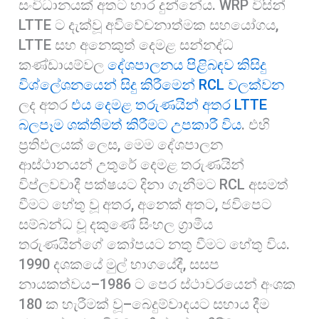
සංවිධානයක් අතට භාර දුන්නේය. WRP විසින්
LTTE ට දැක්වූ අවිවේචනාත්මක සහයෝගය,
LTTE සහ අනෙකුත් දෙමළ සන්නද්ධ
කණ්ඩායම්වල
දේශපාලනය පිළිබඳව කිසිදු
විශ්ලේශනයෙන් සිදු කිරීමෙන් RCL වලක්වන
ලද අතර
එය දෙමළ තරුණයින් අතර LTTE
බලපෑම ශක්තිමත් කිරීමට උපකාරී විය
. එහි
ප්‍රතිඵලයක් ලෙස, මෙම දේශපාලන
ආස්ථානයන් උතුරේ දෙමළ තරුණයින්
විප්ලවවාදී පක්ෂයට දිනා ගැනීමට RCL අසමත්
වීමට හේතු වූ අතර, අනෙක් අතට, ජවිපෙට
සම්බන්ධ වූ දකුණේ සිංහල ග්‍රාමීය
තරුණයින්ගේ කෝපයට නතු වීමට හේතු විය.
1990 දශකයේ මුල් භාගයේදී, සසප
නායකත්වය–1986 ට පෙර ස්ථාවරයෙන් අංශක
180 ක හැරීමක් වූ–බෙදුම්වාදයට සහාය දීම