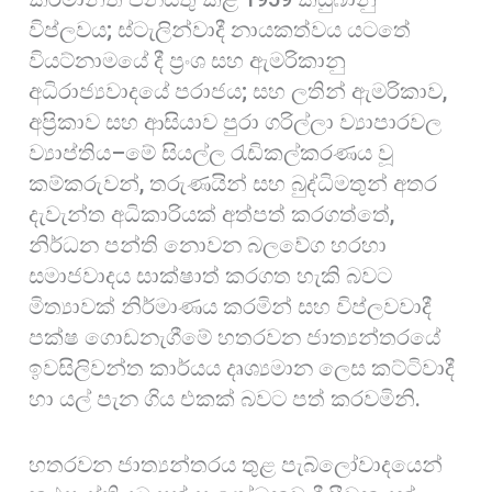
විප්ලවය; ස්ටැලින්වාදී නායකත්වය යටතේ
වියට්නාමයේ දී ප්‍රංශ සහ ඇමරිකානු
අධිරාජ්‍යවාදයේ පරාජය; සහ ලතින් ඇමරිකාව,
අප්‍රිකාව සහ ආසියාව පුරා ගරිල්ලා ව්‍යාපාරවල
ව්‍යාප්තිය–මේ සියල්ල රැඩිකල්කරණය වූ
කම්කරුවන්, තරුණයින් සහ බුද්ධිමතුන් අතර
දැවැන්ත අධිකාරියක් අත්පත් කරගත්තේ,
නිර්ධන පන්ති නොවන බලවේග හරහා
සමාජවාදය සාක්ෂාත් කරගත හැකි බවට
මිත්‍යාවක් නිර්මාණය කරමින් සහ විප්ලවවාදී
පක්ෂ ගොඩනැගීමේ හතරවන ජාත්‍යන්තරයේ
ඉවසිලිවන්ත කාර්යය දෘශ්‍යමාන ලෙස කට්ටිවාදී
හා යල් පැන ගිය එකක් බවට පත් කරවමිනි.
හතරවන ජාත්‍යන්තරය තුළ පැබ්ලෝවාදයෙන්