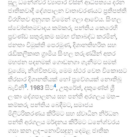
සුලු ධනේශ්වර ව්‍යාපාර විසින් ආධිපත්‍යය දරන
ජාතිකවාදී දේශපාලන වාතාවරණයට ප්‍රතිපත්ති
විරහිතව අනුගත වීමෙන් ගලා ආවේය. සිංහල
ස්වෝත්තමවාදය කම්කරු පන්තිය කෙරෙහි
ප්‍රචණ්ඩ සතුරුකම සමඟ ඒකාබද්ධ කරමින්,
ජනතා විමුක්ති පෙරමුණ, දිශානතිහරිත සහ
රැඩිකලීකෘත ග්‍රාමීය සිංහල තරුණයින් අතර
මහජන පදනමක් ගොඩනගා ගැනීමට සමත්
වූයේම, නිශ්චිතවම, මෙම ස්ථර වෙත විකොසට
තිරසාර දිශානතියක් හෝ ප්‍රවේශයක් නොතිබූ
3
4
බැවිනි
. 1983 සිට
, උතුරේත්, දකුණේත් ශ්‍රී
ලංකා දේශපාලනය සහ පන්ති අරගලය මත–
කම්කරු පන්තිය බෙදීමට, සමාජය
මිලිටරිකරණය කිරීමට සහ ස්වාධීන නිර්ධන
පන්ති අරගලය මර්දනය කිරීමට ධනේශ්වරය
ගසා කන ලද–නොවිසඳුනු දෙමළ ජාතික