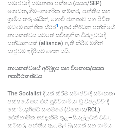
සමාජවාදී සමානතා පක්ෂය (සසප/SEP)
ගොඩනැගීම–නාගරික කම්කරු පන්තිය සහ
ග්‍රාමීය තරුණයින්, ගොවි ජනතාව සහ පීඩිත
1
මධ්‍යම පන්තික ස්ථර
අතර නිර්ධන පන්තියේ
නායකත්වය යටතේ සවිඥානික විප්ලවවාදී
සන්ධානයක් (alliance) ඇති කිරීම මගින්
සෘජුවම ඉදිරියට ගෙන යයි.
නායකත්වයේ අර්බුදය සහ විකොස/සසප
අසාර්ථකත්වය
The Socialist දියත් කිරීම සමාජවාදී සමානතා
පක්ෂයේ සහ එහි පූර්වගාමියා වූ විප්ලවවාදී
කොමියුනිස්ට් සංගමයේ (විකොස/RCL)
ඓතිහාසික අත්දැකීම් තුළ—සියල්ලටත් වඩා,
කම්කරු පන්තිය තුළ මුල් බැසගත් සහ ග්‍රාමීය