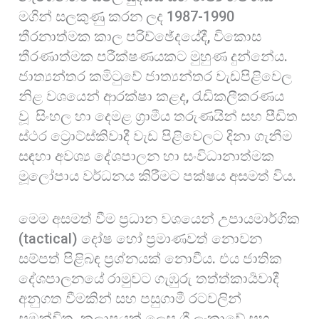
මගින් සලකුණු කරන ලද 1987-1990
තීරනාත්මක කාල පරිච්ඡේදයේදී, විකොස
තීරණාත්මක පරීක්ෂණයකට මුහුණ දුන්නේය.
ජාත්‍යන්තර කමිටුවේ ජාත්‍යන්තර වැඩපිළිවෙල
නිළ වශයෙන් ආරක්ෂා කළද, රැඩිකලීකරණය
වූ සිංහල හා දෙමළ ග්‍රාමීය තරුණයින් සහ පීඩිත
ස්ථර ට්‍රොට්ස්කිවාදී වැඩ පිළිවෙලට දිනා ගැනීම
සඳහා අවශ්‍ය දේශපාලන හා සංවිධානාත්මක
මූලෝපාය වර්ධනය කිරීමට පක්ෂය අසමත් විය.
මෙම අසමත් වීම ප්‍රධාන වශයෙන් උපායමාර්ගික
(tactical) දෝෂ හෝ ප්‍රමාණවත් නොවන
සම්පත් පිළිබඳ ප්‍රශ්නයක් නොවීය. එය ජාතික
දේශපාලනයේ රාමුවට ගැඹුරු තත්ත්කාර්‍යවාදී
අනුගත වීමකින් සහ පසුගාමී රටවලින්
සමන්විත කලාපයක් ලෙස ශ්‍රී ලංකාවේ සහ