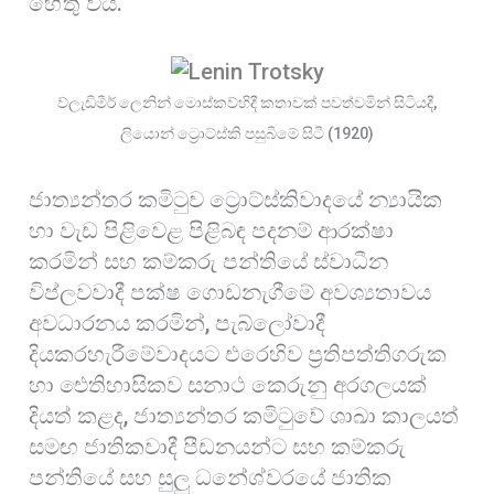
හේතු විය.
ව්ලැඩිමීර් ලෙනින් මොස්කව්හිදී කතාවක් පවත්වමින් සිටියදී,
ලියොන් ට්‍රොට්ස්කි පසුබිමේ සිටී (1920)
ජාත්‍යන්තර කමිටුව ට්‍රොට්ස්කිවාදයේ න්‍යායික
හා වැඩ පිළිවෙළ පිළිබඳ පදනම් ආරක්ෂා
කරමින් සහ කම්කරු පන්තියේ ස්වාධීන
විප්ලවවාදී පක්ෂ ගොඩනැගීමේ අවශ්‍යතාවය
අවධාරනය කරමින්, පැබ්ලෝවාදී
දියකරහැරීමේවාදයට එරෙහිව ප්‍රතිපත්තිගරුක
හා ඓතිහාසිකව සනාථ කෙරුනු අරගලයක්
දියත් කළද, ජාත්‍යන්තර කමිටුවේ ශාඛා කාලයත්
සමඟ ජාතිකවාදී පීඩනයන්ට සහ කම්කරු
පන්තියේ සහ සුලු ධනේශ්වරයේ ජාතික