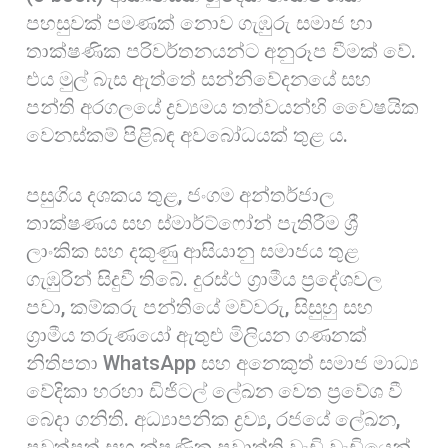
පහසුවක් පමණක් නොව ගැඹුරු සමාජ හා
තාක්ෂණික පරිවර්තනයන්ට අනුරූප වීමක් වේ.
එය මුල් බැස ඇත්තේ සන්නිවේදනයේ සහ
පන්ති අරගලයේ ද්‍රව්‍යමය තත්වයන්හි වෛෂයික
වෙනස්කම් පිළිබඳ අවබෝධයක් තුළ ය.
පසුගිය දශකය තුළ, ජංගම අන්තර්ජාල
තාක්ෂණය සහ ස්මාර්ට්ෆෝන් පැතිරීම ශ්‍රී
ලාංකික සහ දකුණු ආසියානු සමාජය තුළ
ගැඹුරින් සිදුවී තිබේ. දුරස්ථ ග්‍රාමීය ප්‍රදේශවල
පවා, කම්කරු පන්තියේ මව්වරු, සිසුහු සහ
ග්‍රාමීය තරුණයෝ ඇතුළු මිලියන ගණනක්
නිතිපතා WhatsApp සහ අනෙකුත් සමාජ මාධ්‍ය
වේදිකා හරහා ඩිජිටල් ලේඛන වෙත ප්‍රවේශ වී
බෙදා ගනිති. අධ්‍යාපනික ද්‍රව්‍ය, රජයේ ලේඛන,
පුවත්පත් සහ ක්ෂණික ප්‍රවෘත්ති වැඩි වැඩියෙන්