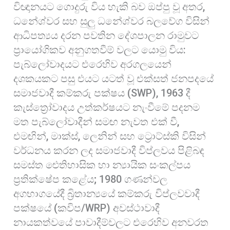
විඥානයට ගොදුරු විය හැකි බව ඔප්පු වූ අතර,
ධනේශ්වර සහ සුලු ධනේශ්වර බලවේග විසින්
ආධිපත්‍යය දරන පවතින දේශපාලන රාමුවට
ප්‍රායෝගිකව අනුගතවීම් වලට යොමු විය:
පැබ්ලෝවාදයට එරෙහිව අරගලයෙන්
දශකයකට පසු එයට යටත් වූ එක්සත් ජනපදයේ
සමාජවාදී කම්කරු පක්ෂය (SWP), 1963 දී
කැස්ත්‍රෝවාදය උත්කර්ෂයට නැංවීමේ පදනම
මත පැබ්ලෝවාදීන් සමඟ නැවත එක් වී,
එමඟින්, මාක්ස්, ලෙනින් සහ ට්‍රොට්ස්කි විසින්
වර්ධනය කරන ලද සමාජවාදී විප්ලවය පිළිබඳ
සමස්ත ඓතිහාසික හා න්‍යායික සංකල්පය
ප්‍රතික්ෂේප කළේය; 1980 ගණන්වල
අගභාගයේදී බ්‍රිතාන්‍යයේ කම්කරු විප්ලවවාදී
පක්ෂයේ (කවිප/WRP) අවස්ථාවාදී
නායකත්වයේ පාවාදීම්වලට එරෙහිව අනවරත