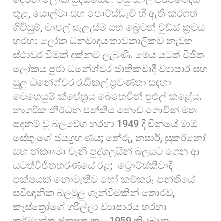
තුළ, යොල්ටා සහ පොට්ස්ඩෑම් හි ඇති කරගත්
ගිවිසුම්, මාෂල් සැලැස්ම සහ බ්‍රෙටන් වුඩ්ස් ක්‍රමය
හරහා ලෝක ධනවාදය තාවකාලිකව නැවත
ස්ථාවර වීමක් දක්නට ලැබුණි. මෙය යටත් විජිත
ලෝකය පුරා ධනේශ්වර ජාතිකවාදී ව්‍යාපාර සහ
සුලු ධනේශ්වර රැඩිකල් ප්‍රවණතා සඳහා
මෙහෙයුම් ක්ෂේත්‍රය බෙහෙවින් පුළුල් කළේය.
නාගරික නිර්ධන පන්තිය නොව ගොවීන් මත
පදනම් වූ බලවේග හරහා 1949 දී චීනයේ මාඕ
සේතුංගේ ජයග්‍රහණය; නේරු, නසාර්, සුකර්නෝ
සහ න්කෲමා වැනි පුද්ගලයින් බලයට ගෙන ආ
යටත්විජිතහරණයේ රළ; ට්‍රොට්ස්කිවාදී
පක්ෂයක් නොමැතිව හෝ කම්කරු පන්තියේ
සවිඥානික බලමුලු ගැන්වීමකින් තොරව,
කැස්ත්‍රෝගේ ගරිල්ලා ව්‍යාපාරය හරහා
කර්මාන්ත ජනසතු කළ 1959 කියුබානු