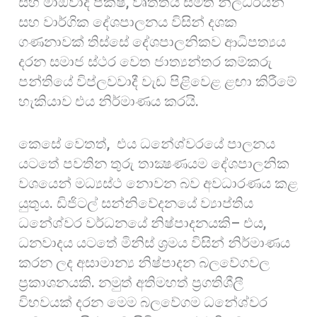
සහ මාඕවාදී පක්ෂ, වෘත්තීය සමිති නිලධරයන්
සහ වාර්ගික දේශපාලනය විසින් දශක
ගණනාවක් තිස්සේ දේශපාලනිකව ආධිපත්‍යය
දරන සමාජ ස්ථර වෙත ජාත්‍යන්තර කම්කරු
පන්තියේ විප්ලවවාදී වැඩ පිළිවෙළ ළඟා කිරීමේ
හැකියාව එය නිර්මාණය කරයි.
කෙසේ වෙතත්, එය ධනේශ්වරයේ පාලනය
යටතේ පවතින තුරු තාක්‍ෂණයම දේශපාලනික
වශයෙන් මධ්‍යස්ථ නොවන බව අවධාරණය කළ
යුතුය. ඩිජිටල් සන්නිවේදනයේ ව්‍යාප්තිය
ධනේශ්වර වර්ධනයේ නිෂ්පාදනයකි– එය,
ධනවාදය යටතේ මිනිස් ශ්‍රමය විසින් නිර්මාණය
කරන ලද අසාමාන්‍ය නිෂ්පාදන බලවේගවල
ප්‍රකාශනයකි. නමුත් අතිමහත් ප්‍රගතිශීලී
විභවයක් දරන මෙම බලවේගම ධනේශ්වර