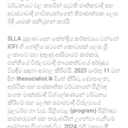
වර්ධනයට වල කපමින් පැවති ජාතිකවාදී සහ
අවස්ථාවාදී භාවිතයන්ගෙන් තීරණාත්මක ලෙස
බිඳී යාමක් සනිටුහන් කරයි.
SLLA මුහුණ දෙන කේන්ද්‍රීය කර්තව්‍යය වන්නේ
ICFI හි ගෝලීය සටනේ කොටසක් ලෙස ශ්‍රී
ලංකාවේ සහ දකුණු ආසියාවේ කම්කරු
පන්තියේ විප්ලවවාදී නායකත්වයේ අර්බුදය
විසඳීම සඳහා අරගල කිරීමයි. 2023 මාර්තු 11 වන
දින thesocialist.lk දියත් කිරීම, දේශපාලන,
ආර්ථික සහ සංස්කෘතික වර්ධනයන් පිළිබඳ
සංගත මාක්ස්වාදී විශ්ලේෂණයන් වර්ධනය
කිරීමේ සහ ලෝක සමාජවාදී විප්ලවයේ
මූලධර්ම හා වැඩ පිළිවෙළ (program) පිළිබඳව
කම්කරුවන් සහ තරුණයින් උගන්වා ගැනීමේ
ආරම්භක පියවරක් විය. 2024 ජූලි මාසයේදී