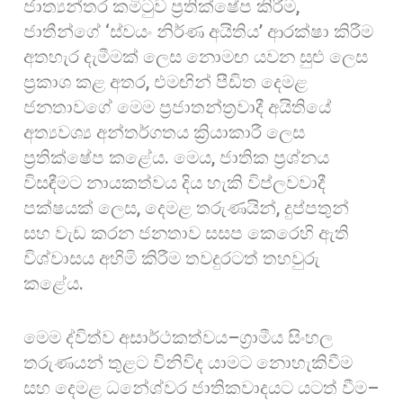
ජාත්‍යන්තර කමිටුව ප්‍රතික්ෂේප කිරීම,
ජාතීන්ගේ ‘ස්වයං නිර්ණ අයිතිය’ ආරක්ෂා කිරීම
අතහැර දැමීමක් ලෙස නොමඟ යවන සුළු ලෙස
ප්‍රකාශ කළ අතර, එමඟින් පීඩිත දෙමළ
ජනතාවගේ මෙම ප්‍රජාතන්ත්‍රවාදී අයිතියේ
අත්‍යවශ්‍ය අන්තර්ගතය ක්‍රියාකාරී ලෙස
ප්‍රතික්ෂේප කළේය. මෙය, ජාතික ප්‍රශ්නය
විසඳීමට නායකත්වය දිය හැකි විප්ලවවාදී
පක්ෂයක් ලෙස, දෙමළ තරුණයින්, දුප්පතුන්
සහ වැඩ කරන ජනතාව සසප කෙරෙහි ඇති
විශ්වාසය අහිමි කිරීම තවදුරටත් තහවුරු
කළේය.
මෙම ද්විත්ව අසාර්ථකත්වය–ග්‍රාමීය සිංහල
තරුණයන් තුළට විනිවිද යාමට නොහැකිවීම
සහ දෙමළ ධනේශ්වර ජාතිකවාදයට යටත් වීම–