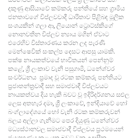
දකුණු ආසියාවේ කම්කරු පන්තියේ සහ ග්‍රාමීය
ජනතාවගේ විප්ලවවාදී ධාරිතාව පිළිබඳ මූලික
සංශයකින් ගලා ආ, ලියොන් ට්‍රොට්ස්කිගේ
නොනවතින විප්ලව න්‍යාය මගින් ඒවාට
එරෙහිව විස්තාරණය කරන ලද පැරණි
මෙන්ෂෙවික් සංකල්ප දෙසට ආපසු යාමකි.
පක්ෂ නායකත්වයේ භාවිතයන් පෙන්නුම්
කළේ, ශ්‍රී ලංකාව වැනි පසුගාමී, ධනේශ්වර
සංවර්ධනය ප්‍රමාද වූ රටක කම්කරු පන්තියට
ප්‍රජාතන්ත්‍රවාදී සහ සමාජවාදී විප්ලවයට
නායකත්වය දිය හැකි බවට වූ ඉදිරිදර්ශනය සඑල
ලෙස අතහැර දමා, ශ්‍රී ලංකාවේ, ඉන්දියාවේ හෝ
බංග්ලාදේශයේ හෝ වැනි රටක කම්කරුවන්
බලය අල්ලා ගැනීමට පෙර දියුණු ධනේශ්වර
මධ්‍යස්ථානවල සමාජවාදී විප්ලවය ප්‍රථමයෙන්
ජයග්‍රහණය කළ යුතු බවට වන උදාසීන