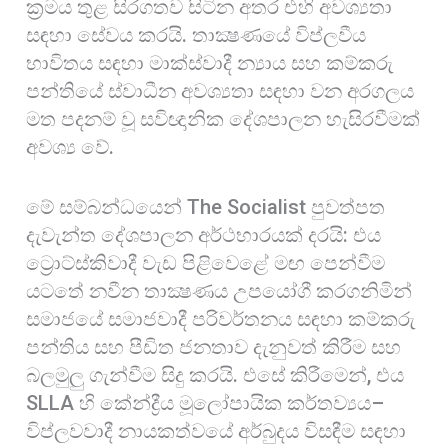
ක්‍රමය තුළ සිරගතව සිටින අතර එහි අවශ්‍යතා
සඳහා සේවය කරයි. තාක්‍ෂණයේ විප්ලවීය
භාවිතය සඳහා මාක්ස්වාදී න්‍යාය සහ කම්කරු
පන්තියේ ස්වාධීන අවශ්‍යතා සඳහා වන අරගලය
මත පදනම් වූ සවිඥානික දේශපාලන හැසිරවීමක්
අවශ්‍ය වේ.
මේ සම්බන්ධයෙන් The Socialist පුවත්පත
දැවැන්ත දේශපාලන අර්ථභාරයක් දරයි: එය
ට්‍රොට්ස්කිවාදී වැඩ පිළිවෙළේ මඟ පෙන්වීම
යටතේ නවීන තාක්‍ෂණය උපයෝගී කරගනිමින්
සමාජයේ සමාජවාදී පරිවර්තනය සඳහා කම්කරු
පන්තිය සහ පීඩිත ජනතාව දැනුවත් කිරීම සහ
බලමුලු ගැන්වීම සිදු කරයි. එසේ කිරීමෙන්, එය
SLLA හි කේන්ද්‍රීය මූලෝපායික කර්තව්‍යය–
විප්ලවවාදී නායකත්වයේ අර්බුදය විසඳීම සඳහා