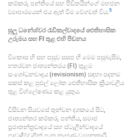
කම්කරු පන්තියේ සහ පීඩිතයින්ගේ මහජන
5
ව්‍යාපාරයෙන් එය ඈත් වීම වේගවත් විය.
සුලු ධනේශ්වර රැඩිකල්වාදයේ ඓතිහාසික
උරුමය සහ FI තුළ එහි පීඩනය
විකොස හි සහ පසුව සසප හි මෙම පසුබැසීම,
හතරවන ජාත්‍යන්තරය (FI) තුළම
සංශෝධනවාදය (revisionism) සඳහා පදනම
සකස් කළ පුළුල් ලෝක ඓතිහාසික ක්‍රියාවලිය
තුළ විශ්ලේෂණය කළ යුතුය.
විසිවන සියවසේ තුන්වන දශකයේ සිට,
ජාත්‍යන්තර කම්කරු පන්තිය, සමාජ
ප්‍රජාතන්ත්‍රවාදයේ සහ ස්ටැලින්වාදයේ
පාවාදීම්වලින් පැන නැඟුණු ව්‍යසනකාරී