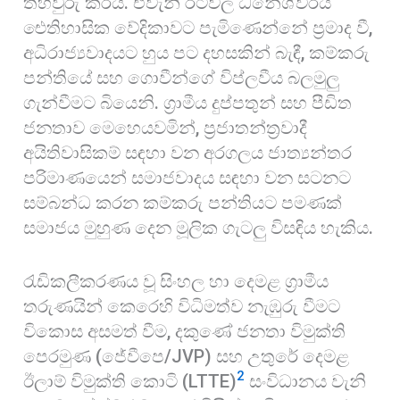
තහවුරු කරයි. එවැනි රටවල ධනේශ්වරය
ඓතිහාසික වේදිකාවට පැමිණෙන්නේ ප්‍රමාද වී,
අධිරාජ්‍යවාදයට හුය පට දහසකින් බැඳී, කම්කරු
පන්තියේ සහ ගොවීන්ගේ විප්ලවීය බලමුලු
ගැන්වීමට බියෙනි. ග්‍රාමීය දුප්පතුන් සහ පීඩිත
ජනතාව මෙහෙයවමින්, ප්‍රජාතන්ත්‍රවාදී
අයිතිවාසිකම් සඳහා වන අරගලය ජාත්‍යන්තර
පරිමාණයෙන් සමාජවාදය සඳහා වන සටනට
සම්බන්ධ කරන කම්කරු පන්තියට පමණක්
සමාජය මුහුණ දෙන මූලික ගැටලු විසඳිය හැකිය.
රැඩිකලීකරණය වූ සිංහල හා දෙමළ ග්‍රාමීය
තරුණයින් කෙරෙහි විධිමත්ව නැඹුරු වීමට
විකොස අසමත් වීම, දකුණේ ජනතා විමුක්ති
පෙරමුණ (ජේවීපෙ/JVP) සහ උතුරේ දෙමළ
2
ඊලාම් විමුක්ති කොටි (LTTE)
සංවිධානය වැනි