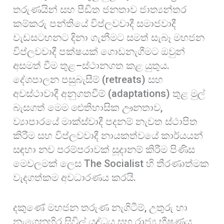
තරුණයින් සහ පීඩිත ජනතාව ජාත්‍යන්තර
කම්කරු පන්තියේ විප්ලවවාදී සමාජවාදී
වැඩසටහනට දිනා ගැනීමට සමත් සැබෑ මහජන
විප්ලවවාදී පක්ෂයක් ගොඩනැගීමට ඔවුන්
අසමත් වීම තුළ–ස්ථානගත කළ යුතුය.
දේශපාලන පසුබැසීම් (retreats) සහ
අවස්ථාවාදී අනුගතවීම් (adaptations) තුළ මුල්
බැසගත් මෙම ඓතිහාසික ඌනතාව,
ව්‍යාපාරයේ මාක්ස්වාදී පදනම් නැවත ස්ථාපිත
කිරීම සහ විප්ලවවාදී නායකත්වයේ කාර්යයන්
සඳහා නව පරම්පරාවක් සූදානම් කිරීම පිණිස
මෙවලමක් ලෙස The Socialist හි තීරණාත්මක
වැදගත්කම අවධාරණය කරයි.
දකුණේ මහජන තරුණ නැගිටීම්, උතුරු හා
නැගෙනහිර සිවිල් යුද්ධය සහ රාජ්‍ය භීෂණය