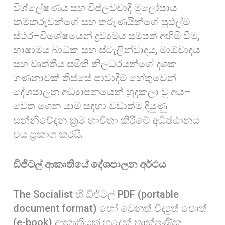
විශ්ලේෂණය සහ විප්ලවවාදී මූලෝපාය
කම්කරුවන්ගේ සහ තරුණයින්ගේ පුළුල්ම
ස්ථර–විශේෂයෙන් ද්‍රව්‍යමය සම්පත් අහිමි වීම,
භාෂාමය බාධක සහ ස්ටැලින්වාදය, මාඕවාදය
සහ වෘත්තීය සමිති නිලධරයන්ගේ දශක
ගණනාවක් තිස්සේ පාවාදීම් හේතුවෙන්
දේශපාලන අධ්‍යාපනයෙන් හුදකලා වූ අය–
වෙත ගෙන යාම සඳහා වඩාත්ම දියුණු
සන්නිවේදන ක්‍රම භාවිතා කිරීමේ අධිෂ්ඨානය
එය ප්‍රකාශ කරයි.
ඩිජිටල් ආකෘතියේ දේශපාලන අර්ථය
The Socialist හි ඩිජිටල් PDF (portable
document format) හෝ වෙනත් විද්‍යුත් පොත්
(e-book) ආකෘතියක් හුදෙක් තාක්ෂණික