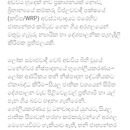
අඩවිය හුදෙක් නව ප්‍රකාශනයක් නොව,
බ්‍රිතාන්‍යයේ කම්කරු විප්ලවවාදී පක්ෂයේ
(කවිප/WRP) අවස්ථාවාදයට එරෙහිව
ජාත්‍යන්තර කමිටුව ගෙන ගිය අරගලයෙන්
මතුවූ ගැඹුරු න්‍යායික හා දේශපාලනික පැහැදිලි
කිරීමක ප්‍රතිඵලයකි.
ලෝක සමාජවාදී වෙබ් අඩවිය බිහි වූයේ
ධනේශ්වර නිෂ්පාදනයේ භූගෝලීයකරණය–
ලෝක ආර්ථිකය තනි නිෂ්පාදන පද්ධතියකට
ඒකාබද්ධ කිරීම–සියලු ජාතික වශයෙන් සීමිත
දේශපාලන වැඩ පිළිවෙළවල් ප්‍රතිගාමී හා යල්
පැන ගිය බවට හඳුනා ගැනීමෙනි.
ගෝලීයකරණය වූ ධනවාදයේ යුගයට, සියලු
ජාතික සීමාවන් හරහා කම්කරුවන්ගේ අරගල
මෙහෙයවීමට හැකියාව ඇති, තනි ජාත්‍යන්තර