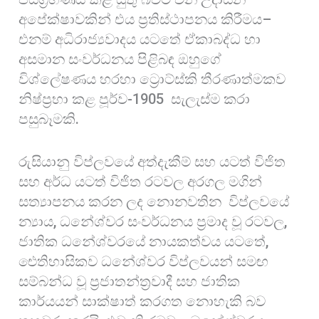
අපේක්ෂාවකින් එය ප්‍රතිස්ථාපනය කිරීමය–
එනම් අධිරාජ්‍යවාදය යටතේ ඒකාබද්ධ හා
අසමාන සංවර්ධනය පිළිබඳ ඔහුගේ
විශ්ලේෂණය හරහා ට්‍රොට්ස්කි තීරණාත්මකව
නිෂ්ප්‍රභා කළ පූර්ව-1905 සැලැස්ම කරා
පසුබෑමකි.
රුසියානු විප්ලවයේ අත්දැකීම් සහ යටත් විජිත
සහ අර්ධ යටත් විජිත රටවල අරගල මගින්
සත්‍යාපනය කරන ලද නොනවතින විප්ලවයේ
න්‍යාය, ධනේශ්වර සංවර්ධනය ප්‍රමාද වූ රටවල,
ජාතික ධනේශ්වරයේ නායකත්වය යටතේ,
ඓතිහාසිකව ධනේශ්වර විප්ලවයන් සමඟ
සම්බන්ධ වූ ප්‍රජාතන්ත්‍රවාදී සහ ජාතික
කාර්යයන් සාක්ෂාත් කරගත නොහැකි බව