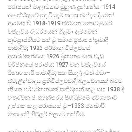
පරාජයන් මාලාවකට මුහුණ දුන්නේය: 1914
අගෝස්තුවේ යුද වියදම් සඳහා ඡන්දය දීමෙන්
ආරම්භ වී 1918-1919 ජර්මානු නොවැම්බර්
විප්ලවය රුධිරයෙන් ගිල්වා දැමීමෙන්
කූටප්‍රාප්තියට පත් වූ සමාජ ප්‍රජාතන්ත්‍රවාදී
පාවාදීම; 1923 ජර්මානු විප්ලවයේ
අසාර්ථකත්වය; 1926 බ්‍රිතාන්‍ය මහා වැඩ
වර්ජනයේ පරාජය; 1927 චීන විප්ලවයේ
විනාශකාරී පාවාදීම; සහ සියල්ලටත් වඩා–
ස්ටැලින්වාදය ප්‍රතිවිප්ලවවාදී බලවේගයක් බවට
නියත පරිවර්තනයක් සනිටුහන් කළ සහ 1938 දී
හතරවන ජාත්‍යන්තරය පිහිටුවීමේ අවශ්‍යතාව
උත්ගත කළ පරාජයක් වූ–1933 ජනවාරි
මාසයේදී හිට්ලර් බලයට පත්වීම.
දෙවන ලෝක යුද්ධයෙන් පසු කාල පරිච්ඡේදය