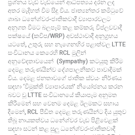
ප්‍රශ්නය වැඩි වැඩියෙන් ආධිපත්‍යය දරන ලද
අතර මැදිහත් වීම සිදු විය. ජාත්‍යන්තර කමිටුවේ
ශාඛා ධනේශ්වර-ජාතිකවාදී ව්‍යාපාරවලට
අනුගත වීමට බලපෑම් කළ කම්කරු විප්ලවවාදී
පක්ෂයේ (කවිප/WRP) අවස්ථාවාදී අනුග්‍රහය
යටතේ, උතුරු සහ නැගෙනහිර පළාත්වල LTTE
සංවිධානය කෙරෙහි RCL මුලින්
අනුවේදතාවයෙන් (Sympathy) කටයුතු කිරීම
දෙමළ තරුණයින්ව දේශපාලනිකව පාවාදීමක්
විය. දෙමළ ජනතාවගේ ජාතික ස්වයං නිර්ණය
සඳහා ‘විමුක්ති ව්‍යාපාරයක්’ නියෝජනය කරන
බවට වූ LTTE සංවිධානයේ කියාපෑම අනුමත
කිරීමෙන් සහ වෙනම දෙමළ ඊලමකට සහාය
දීමෙන්, RCL පීඩිත දෙමළ තරුණයින්ට දිය යුතුව
තිබූ නායකත්වය ධනේශ්වර වැඩ පිළිවෙළක්
සඳහා සටන් කළ සුලු ධනේශ්වර-ජාතිකවාදී