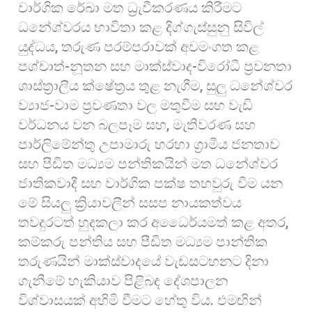
වාර්ගික රේඛා මත ධ්‍රැවීකරණය කිරීමට
ධනේශ්වරය භාවිතා කළ දිග්ගැස්සුනු සිවිල්
යුද්ධය, තරුණ පරම්පරාවක් අවමංගත කළ
පශ්චාත්-නූතන සහ මාක්ස්වාද-විරෝධී ප්‍රවනතා
ශාස්ත්‍රාලීය ක්ෂේත්‍රය තුළ නැගීම, සුලු ධනේශ්වර
ව්‍යාජ-වාම ප්‍රවණතා වල මතුවීම සහ වැඩි
වර්ධනය වන බලපෑම සහ, මැතිවරණ සහ
පාර්ලිමේන්තු උපාමාරු හරහා ග්‍රාමීය ජනතාව
සහ පීඩිත මධ්‍යම පන්තිකයින් මත ධනේශ්වර
ජාතිකවාදී සහ වාර්ගික පක්ෂ තහවුරු වීම යන
මේ සියලු ක්‍රියාවලීන් සසප නායකත්වය
තවදුරටත් හුදකලා කර අධෛර්යමත් කළ අතර,
කම්කරු පන්තිය සහ පීඩිත මධ්‍යම පාන්තික
තරුණයින් මාක්ස්වාදයේ වැඩසටහනට දිනා
ගැනීමේ හැකියාව පිළිබඳ දේශපාලන
විශ්වාසයක් අහිමි වීමට හේතු විය. එමඟින්