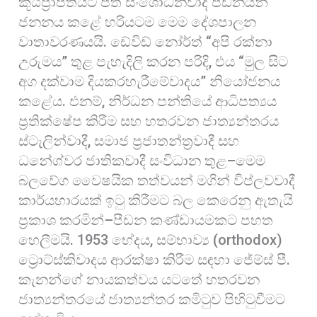
කූඨප්‍රාප්තියට පත් සංශෝධනවාදී පීඩනයන්
ජනනය කළේ හරියටම මෙම දේශපාලන
වාතාවරණයයි. ඩේවිඩ් නෝර්ත් “අපි රක්නා
උරුමය” තුළ පැහැදිලි කරන පරිදි, එය “මුල සිට
අග දක්වාම දියකරහැරීමේවාදය” නියෝජනය
කළේය. එනම්, නිර්ධන පන්තියේ ආධිපත්‍යය
ප්‍රතික්ෂේප කිරීම සහ හතරවන ජාත්‍යන්තරය
ස්ටැලින්වාදී, සමාජ ප්‍රජාතන්ත්‍රවාදී සහ
ධනේශ්වර ජාතිකවාදී සංවිධාන තුළ–මෙම
බලවේග වෛෂයික තත්වයන් මගින් විප්ලවවාදී
කාර්යභාරයක් ඉටු කිරීමට බල කෙරෙනු ඇතැයි
ප්‍රකාශ කරමින්–පීඩන කණ්ඩායමකට පහත
හෙලීමයි. 1953 භේදය, සම්භාව්‍ය (orthodox)
ට්‍රොට්ස්කිවාදය ආරක්ෂා කිරීම සඳහා ජේම්ස් පී.
කැනන්ගේ නායකත්වය යටතේ හතරවන
ජාත්‍යන්තරයේ ජාත්‍යන්තර කමිටුව පිහිටුවීමට