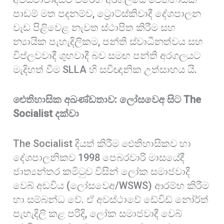
පාඩම් මත පදනම්ව, ට්‍රොට්ස්කිවාදී දේශපාලන
වැඩ පිළිවෙළ නැවත ස්ථාපිත කිරීම සහ
න්‍යායික පැහැදිලිකම, පන්ති ස්වාධීනත්වය සහ
විප්ලවවාදී ශුභවාදී බව සමඟ පන්ති අරගලයට
මැදිහත් වීම SLLA හි සවිඥානික උත්සාහය යි.
ඓතිහාසික අඛණ්ඩතාව: ලෝසවෙඅ සිට The
Socialist දක්වා
The Socialist දියත් කිරීම ඓතිහාසිකව හා
දේශපාලනිකව 1998 පෙබරවාරි මාසයේදී
ජාත්‍යන්තර කමිටුව විසින් ලෝක සමාජවාදී
වෙබ් අඩවිය (ලෝසවෙඅ/WSWS) ආරම්භ කිරීම
හා සම්බන්ධ වේ. ඒ අවස්ථාවේ ඩේවිඩ් නෝර්ත්
පැහැදිලි කළ පරිදි, ලෝක සමාජවාදී වෙබ්