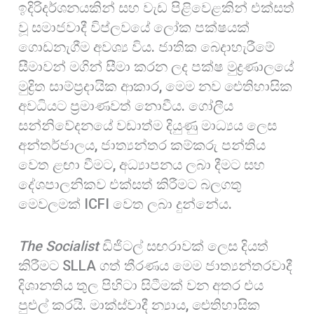
ඉදිරිදර්ශනයකින් සහ වැඩ පිළිවෙළකින් එක්සත්
වූ සමාජවාදී විප්ලවයේ ලෝක පක්ෂයක්
ගොඩනැගීම අවශ්‍ය විය. ජාතික බෙදාහැරීමේ
සීමාවන් මගින් සීමා කරන ලද පක්ෂ මුද්‍රණාලයේ
මුද්‍රිත සාම්ප්‍රදායික ආකාර, මෙම නව ඓතිහාසික
අවධියට ප්‍රමාණවත් නොවීය. ගෝලීය
සන්නිවේදනයේ වඩාත්ම දියුණු මාධ්‍යය ලෙස
අන්තර්ජාලය, ජාත්‍යන්තර කම්කරු පන්තිය
වෙත ළඟා වීමට, අධ්‍යාපනය ලබා දීමට සහ
දේශපාලනිකව එක්සත් කිරීමට බලගතු
මෙවලමක් ICFI වෙත ලබා දුන්නේය.
The Socialist
ඩිජිටල් සඟරාවක් ලෙස දියත්
කිරීමට SLLA ගත් තීරණය මෙම ජාත්‍යන්තරවාදී
දිශානතිය තුල පිහිටා සිටීමක් වන අතර එය
පුළුල් කරයි. මාක්ස්වාදී න්‍යාය, ඓතිහාසික