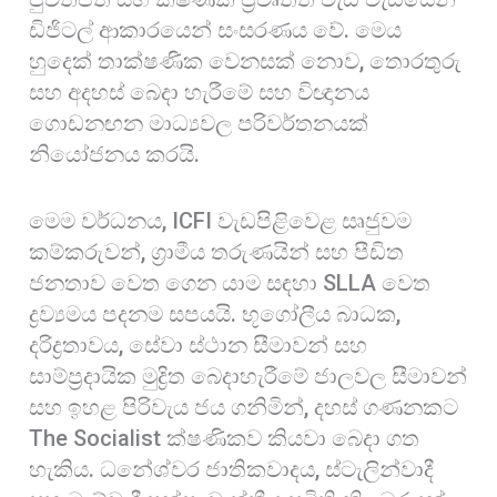
ඩිජිටල් ආකාරයෙන් සංසරණය වේ. මෙය
හුදෙක් තාක්ෂණික වෙනසක් නොව, තොරතුරු
සහ අදහස් බෙදා හැරීමේ සහ විඥානය
ගොඩනඟන මාධ්‍යවල පරිවර්තනයක්
නියෝජනය කරයි.
මෙම වර්ධනය, ICFI වැඩපිළිවෙළ සෘජුවම
කම්කරුවන්, ග්‍රාමීය තරුණයින් සහ පීඩිත
ජනතාව වෙත ගෙන යාම සඳහා SLLA වෙත
ද්‍රව්‍යමය පදනම සපයයි. භූගෝලීය බාධක,
දරිද්‍රතාවය, සේවා ස්ථාන සීමාවන් සහ
සාම්ප්‍රදායික මුද්‍රිත බෙදාහැරීමේ ජාලවල සීමාවන්
සහ ඉහළ පිරිවැය ජය ගනිමින්, දහස් ගණනකට
The Socialist ක්ෂණිකව කියවා බෙදා ගත
හැකිය. ධනේශ්වර ජාතිකවාදය, ස්ටැලින්වාදී