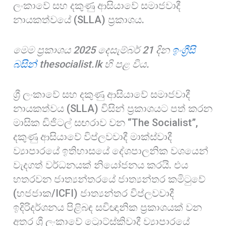
ලංකාවේ සහ දකුණු ආසියාවේ සමාජවාදී
o
A
r
නායකත්වයේ (SLLA) ප්‍රකාශය.
k
p
e
p
මෙම ප්‍රකාශය 2025 දෙසැම්බර් 21 දින
ඉංග්‍රීසි
බසින්
thesocialist.lk
හි පළ විය.
ශ්‍රී ලංකාවේ සහ දකුණු ආසියාවේ සමාජවාදී
නායකත්වය (SLLA) විසින් ප්‍රකාශයට පත් කරන
මාසික ඩිජිටල් සඟරාව වන “The Socialist”,
දකුණු ආසියාවේ විප්ලවවාදී මාක්ස්වාදී
ව්‍යාපාරයේ ඉතිහාසයේ දේශපාලනික වශයෙන්
වැදගත් වර්ධනයක් නියෝජනය කරයි. එය
හතරවන ජාත්‍යන්තරයේ ජාත්‍යන්තර කමිටුවේ
(හජජාක/ICFI) ජාත්‍යන්තර විප්ලවවාදී
ඉදිරිදර්ශනය පිළිබඳ සවිඥානික ප්‍රකාශයක් වන
අතර ශ්‍රී ලංකාවේ ට්‍රොට්ස්කිවාදී ව්‍යාපාරයේ