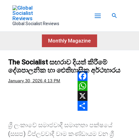
Skip
to
Search
content
Global Socialist Reviews
Monthly Magazine
The Socialist සඟරාව දියත් කිරීමේ
දේශපාලනික හා ඓතිහාසික අර්ථභාරය
January 30, 2026
4:13 PM
F
a
W
c
h
X
e
a
S
ශ්‍රී ලංකාවේ සමාජවාදී සමානතා පක්ෂයේ
b
t
h
(සසප) විප්ලවවාදී වාම කණ්ඩායම වන ශ්‍රී
o
s
a