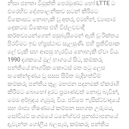
නිසා ජනතා විමුක්ති පෙරමුණට හෝ LTTE ට
එරෙහිව දේශපාලනිකව සටන් කිරීමට
විකොසට නොහැකි වූ අතර, එමඟින්, ව්‍යාපාර
දෙකටම විකොස එහි විප්ලවවාදී
කර්තව්‍යයන්ගෙන් පසුබැසීමෙන් ඇති වූ රික්තය
පිරවීමට ඉඩ හ්ප්‍රස්ථාව සැලසුණි. එහි ප්‍රතිවිපාක
ලේ වැකි සහ ආපසු හැරවිය නොහැකි ඒවා විය.
1990 දශකයේ මුල් භාගයේ සිට, කම්කරු
පන්තියේ නාගරික කොටස් මත පටු ලෙස
සංකේන්ද්‍රණය වූ සසප සීමිත මැදිහත්වීම්
කම්කරු පන්තිය තුළ මහජන පදනමක් ඒකරාශි
කිරීමට බොහෝ දුරට ප්‍රමාණවත් නොවූ බැවින්,
මෙම අර්බුදය ගැඹුරු විය. ජවිපෙ ෆැසිස්ට්වාදයේ
සහ රාජ්‍ය භීෂණයේ කම්පන සහගත උරුමය,
සෝවියට් සංගමයේ ධනේශ්වර පුනස්ථාපනයේ
දැවැන්ත ගෝලීය බලපෑම, කම්කරු පන්තිය