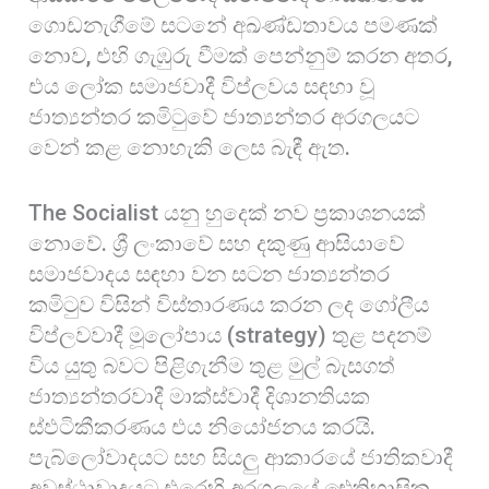
ගොඩනැගීමේ සටනේ අඛණ්ඩතාවය පමණක්
නොව, එහි ගැඹුරු වීමක් පෙන්නුම් කරන අතර,
එය ලෝක සමාජවාදී විප්ලවය සඳහා වූ
ජාත්‍යන්තර කමිටුවේ ජාත්‍යන්තර අරගලයට
වෙන් කළ නොහැකි ලෙස බැඳී ඇත.
The Socialist යනු හුදෙක් නව ප්‍රකාශනයක්
නොවේ. ශ්‍රී ලංකාවේ සහ දකුණු ආසියාවේ
සමාජවාදය සඳහා වන සටන ජාත්‍යන්තර
කමිටුව විසින් විස්තාරණය කරන ලද ගෝලීය
විප්ලවවාදී මූලෝපාය (strategy) තුළ පදනම්
විය යුතු බවට පිළිගැනීම තුළ මුල් බැසගත්
ජාත්‍යන්තරවාදී මාක්ස්වාදී දිශානතියක
ස්ඵටිකීකරණය එය නියෝජනය කරයි.
පැබ්ලෝවාදයට සහ සියලු ආකාරයේ ජාතිකවාදී
අවස්ථාවාදයට එරෙහි අරගලයේ ඓතිහාසික