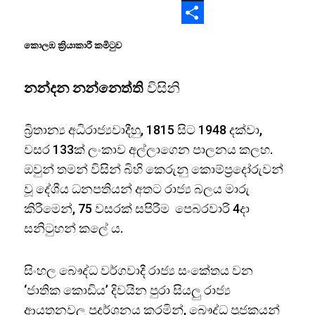
X
Share
කොලඹ ක්‍රියාකාරී කමිටුව
නන්දන නන්නෙත්ති
විසිනි
බ්‍රිතාන්‍ය අධිරාජ්‍යවාදීහු, 1815 සිට 1948 දක්වා,
වසර 133ක් ලංකාව අල්ලාගෙන පාලනය කලහ.
ඔවුන් තමන් විසින් බිහි කෙරුනු කොම්ප්‍රදෝරුවන්
වූ දේශීය ධනපතියන් අතට රාජ්‍ය බලය මාරු
කිරීමෙන්, 75 වසරක් සපිරීම පෙබරවාරි 4දා
සනිටුහන් කලේ ය.
සිංහල බෞද්ධ වර්ගවාදී රාජ්‍ය සංකේතය වන
‘ජාතික කොඩිය’ දිවයින පුරා සියලු රාජ්‍ය
ආයතනවල ප්‍රදර්ශනය කරමින්, බෞද්ධ පූජකයන්