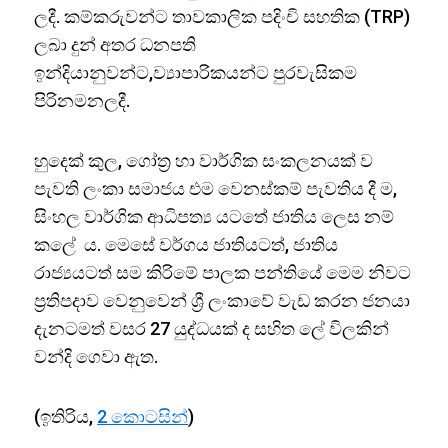
ලදී. කම්කරුවන්ට තාවකාලික පදිංචි සහතික (TRP)
ලබා දුන් අතර ධනපති
ඉන්දියානුවන්ට,ව්‍යාපාරිකයන්ට පුරවැසිකම
පිරිනමනලදී.
හුදෙක් කුල, ගෝත්‍ර හා වාර්ගික සංකලනයක් ව
පැවති ලංකා සමාජය එම වෙනස්කම් පැවතිය දී ම,
සිංහල වාර්ගික ආධිපත්‍ය යටතේ ජාතිය ලෙස නම්
කලේ ය. මෙසේ වර්ගය ජාතියටත්, ජාතිය
රාජ්‍යයටත් සම කිරිමේ පාලක පන්තියේ මෙම නිවට
ප්‍රතිපදාව වෙනුවෙන් ශ්‍රී ලංකාවේ වැඩ කරන ජනයා
දැනටමත් වසර 27 යුද්ධයක් ද සහිත ලේ විලකින්
වන්දි ගෙවා ඇත.
(ඉතිරිය,
2 කොටසින්
)