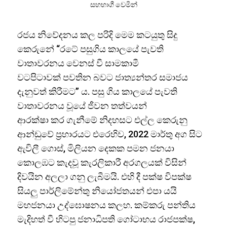
සහභාගී වෙමින්
රජය නිවේදනය කල පරිදි මෙම කටයුතු සිදු
කෙරුනේ “රටේ පසුගිය කාලයේ පැවති
වාතාවරනය වෙනස් වී සාමකාමී
වටපිටාවක් පවතින බවට ජාත්‍යන්තර සමාජය
දැනුවත් කිරීමට” ය. පසු ගිය කාලයේ පැවති
වාතාවරනය වූයේ ජීවන තත්වයන්
ආරක්ෂා කර ගැනීමේ නිදහසට එල්ල කෙරුනු
ආන්ඩුවේ ප්‍රහාරයට එරෙහිව, 2022 මාර්තු අග සිට
ඇවිලී ගොස්, මිලියන දෙකක පමන ජනයා
කොලඹට කැදවූ කැරලිකාරී අරගලයක් විසින්
දිවයින අලලා ගනු ලැබීමයි. එහි දී පක්ෂ විපක්ෂ
සියලු පාර්ලිමේන්තු නියෝජතයන් එපා යයි
මහජනයා උද්ඝොෂනය කලහ. කම්කරු පන්තිය
මැදිහත් වී හිටපු ජනාධිපති ගෝටාභය රාජපක්ෂ,