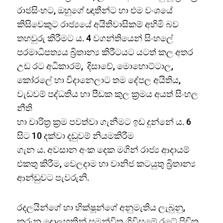
රාජසිංහට, ඔහුගේ ඥාතීන්ට හා එම වංශයේ
කිසිවෙකුට රාජ්‍යයේ අයිතිවාසිකම් අහිමි බව
තහවුරු කිරීමට ය. 4 වගන්තියෙන් සිංහලේ
පරමාධිපත්‍යය බ්‍රිතාන්‍ය කිරීටයට යටත් කල අතර
උඩ රට අධිකාරම්, දිසාවේ, මොහොට්ටාල,
කෝරලේ හා විදානෙලාට තම දේපල අයිතිය,
වැඩවම් පද්ධතිය හා පීඩක කුල ක්‍රමය අයත් සිංහල
නීති
හා චාරිත්‍ර ක්‍රම පවත්වා ගැනීමට ඉඩ දුන්නේ ය. 6
සිට 10 දක්වා දඩුවම් නියමකිරීම
ගැන ය. අවසාන අංක දෙක මගින් රාජ්‍ය ආදායම්
එකතු කිරීම, වෙලදාම හා වානිජ කටයුතු බ්‍රිතාන්‍ය
ආන්ඩුවට පැවරුනි.
රදලයින්ගේ හා භික්ෂූන්ගේ අනුමැතිය ලැබුනු,
කරුනු දොලහකින් සමන්විත ගිවිසුමේ රටේ පිඩිත