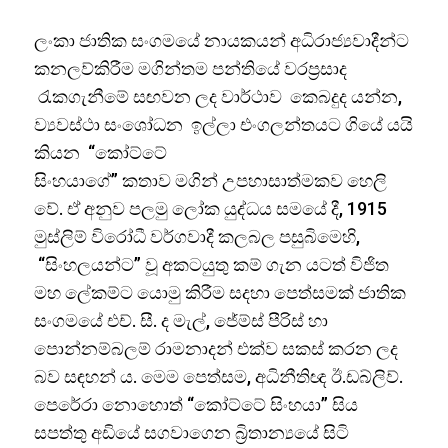
ලංකා ජාතික සංගමයේ නායකයන් අධිරාජ්‍යවාදීන්ට
කනලව්කිරීම මගින්තම පන්තියේ වරප්‍රසාද
රැකගැනීමේ සඟවන ලද වාර්ථාව කෙබදුද යන්න,
ව්‍යවස්ථා සංශෝධන ඉල්ලා එංගලන්තයට ගියේ යයි
කියන “කෝට්ටේ
සිංහයාගේ” කතාව මගින් උපහාසාත්මකව හෙලි
වේ. ඒ අනුව පලමු ලෝක යුද්ධය සමයේ දී, 1915
මුස්ලිම් විරෝධී වර්ගවාදී කලබල පසුබිමෙහි,
“සිංහලයන්ට” වූ අකටයුතු කම් ගැන යටත් විජිත
මහ ලේකම්ට යොමු කිරීම සදහා පෙත්සමක් ජාතික
සංගමයේ එච්. සී. ද මැල්, ජේම්ස් පීරිස් හා
පොන්නම්බලම් රාමනාදන් එක්ව සකස් කරන ලද
බව සඳහන් ය. මෙම පෙත්සම, අධිනීතිඥ ඊ.ඩබ්ලිව්.
පෙරේරා නොහොත් “කෝට්ටේ සිංහයා” සිය
සපත්තු අඩියේ සගවාගෙන බ්‍රිතාන්‍යයේ සිටි