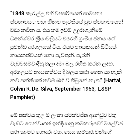
“1848 කැරැල්ල එහි වපසරියෙන් සාමාන්‍ය
ස්වභාවයට වඩා හීනව පැවතියේ වුව ස්වභාවයෙන්
වඩා නවීන ය. එය තම ඉඩම් උදුරාගැනීමේ
ධනේශ්වර ක්‍රියාවලියට එරෙහි ග්‍රාමීය ජනයාගේ
ප්‍රචන්ඩ අරගලයක් විය. එයට නායකයන් සිටියත්
නායකත්වයක් නො පැවතුනි. පැරනි
වැඩවසම්වාදීහු තලා දමා බල රහිත කරන ලදහ.
අරගලයට නායකත්වය දී බලය කරා ගෙන යා හැකි
නව පන්තියක් තවම බිහි වී තිබුනේ නැත.” (Hartal,
Colvin R. De. Silva, September 1953, LSSP
Pamphlet)
මේ තත්වය තුල ම ලංකා යටත්වජිත ආන්ඩුව වතු
වැඩට ගෙන්වාගත් ඉන්දියානු කම්කරුවෝ ම්ලේච්ඡ
සූරා කෑමට ගොදුරු වූහ. සෙසු කම්කරුවන්ගේ