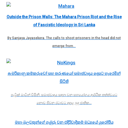
Outside the Prison Walls: The Mahara Prison Riot and the Rise
of Fascistic Ideology in Sri Lanka
By Sanjaya Jayasekera. The calls to shoot prisoners in the head did not
emerge from…
ඇමරිකානු කම්කරුවෝ සහ තරුණයෝ සමාජවාදය දෙසට හැරෙමින්
සිටිති
පැට්‍රික් මාටින් විසිනි. සමාජවාදය සඳහා වන සහයෝගය ආර්ථික තත්ත්වයට
නොව ජීවන රටාවට අදාළ සුදු ජාතික…
මහා බලවතුන්ගේ ගැඹුරු වන එදිරිවාදිකම් මධ්‍යයේ යුරෝපීය