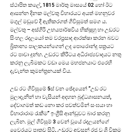
ස්ථාපිත කලේ, 1815 මාර්තු මාසයේ 02 හෝ ඊට
ආසන්න දිනක මල්වතු විහාරයට අයත් මහනුවර
මගුල් මඩුවේ දී ඇතිකරගත් ගිවිසුමත් සමග ය.
මල්වතු – අස්ගිරි උභයපාර්ෂවීය භික්ෂූහු හා උඩරට
සිංහල රදලයෝ තම වරප්‍රසාද ආරක්ෂා කරන බවට
බ්‍රිතාන්‍ය පාලකයන්ගෙන් ලද පොරොන්දු පත්‍රයට
රට පාවා දුන්හ. උඩරට කිරීටය අධිරාජ්‍යවාදයට නතු
කරනු ලැබීමකට වඩා මෙය මහජනයාට එරෙහි
දැවැන්ත කුමන්ත්‍රනයක් විය.
උඩ රට ගිවිසුමේ 5ස් වන ඡේදයෙන් “උඩ රට
මුලාදෑනින් හා වැසියන් අදහන බුද්ධශාසනයත්,
දේවාගමත් කඩ නො කර පවත්වමින් සංඝයා හා
විහාරාරාම රැකීම” ඉංග්‍රීසි ආන්ඩුවට බාර කරනු
ලැබින. මුල් ගිවිසුම් 3 වෙන් වූයේ රදලයන්ගේ
වෛරයට පාත්‍රව සිටි, උඩරට අවසන් රජු වූ ශ්‍රි වික්‍රම