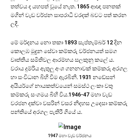
තත්වය ද යහපත් වූයේ නැත. 1865 ආඥා පනතක්
මගින් වැඩ වර්ජන සාපරාධී වරදක් බවට පත් කරන
ලදී.
මේ මර්දනය නො තකා 1893 සැප්තැම්බර් 12 දින
කොලඹ මුද්‍රන සේවා කම්කරු වර්ජනයත් සමග
වෘත්තීය සමිතිවල ආරම්භය සලකුනු කලේ ය.
වරාය දුම්රිය ඇතුලු අංශ ගනනාවක් කම්කරු අරගල
හා සංවිධාන බිහි වීම ඇරබිනි. 1931 නඩේසන්
අයියර්ගේ නායකත්වයෙන් සමස්ථ ලංකා වතු
කම්කරු සංගමය බිහි විය.1946-47 මහා වැඩ
වරජන දක්වා වසරින් වසර නිදහස උදෙසා කම්කරු
පන්තියේ අරගල පැතිරී ගියේ ය.
1947 මහා වැඩ වර්ජනය