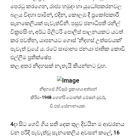
පෙරටු කරගෙන, රාජ්‍ය හමුදා හා යුධෝපකරනවල
බලය විදහා පාමින්, එදින, කොලඹ දී ප්‍රකෝපකාරී
සැනකෙලියක් පැවැත්විනි. පසුව ජනාධිපති රනිල්
වික්‍රමසිංහ, අර්ධ මිලිටරි පොලිස් පාලනයකට යටත්
කර පවතින, යාපනයට ගොස් ‘නිදහස් උත්සවයක්’
පැවැත් වූයේ ය. රටේ සාමාන්‍ය ජනයා ජාතික කොඩි
එල්ලීම ප්‍රතික්ෂේප
කල අතර නිදහසක් නැතැයි කියන්නට වූහ.
නිදහසේ ගිවිසුම් ප්‍රකාශය අත්සන්
කිරීම-1948.හෙන්රි මොන්ක් මේෂන් මූවර්,
ඩී.එස්.සේනානායක.
4දා සිට ගෙවී ගිය සති දෙක තුල දිවයින ම ආවරනය
වන පරිදි පැවැත්වූ සැනකෙලිය අවසන් කලේ, 16