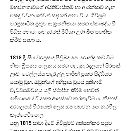
මහජනතාවගේ අයිතිවාසිකම් හා ආරක්ෂාව ගැන
එකදු වචනයක්වත් සදහන් නො වී ය. ගිවිසුම
වරප්‍රසාධිත ප්‍රභූව ආක්‍රමනිකයා සමග ඒකාබද්ධ වී
පීඩිත ජනයා තව දුරටත් මිරිකා උරා බීම සහතික
කිරීම සදහා ය.
1818 දී, සිය වරප්‍රසාද පිලිබද පොරොන්දු කඩ වීම
නිසා බ්‍රිතන්‍ය පාලනය සමග ගැටුනු රදලයන් පිරසක්
ඌව වෙල්ලස්ස කැරැල්ල නමින් ප්‍රකට සිද්ධියට
යොමු වූහ. ඔවුන්ගේ අභිප්‍රාය වූයේ ප්‍රතිගාමී
වැඩවසම්වාදය යලි ස්ථාපිත කිරීම හෙවත්
ඉතිහාසයේ රියසක ආපස්සට කරකැවීම ය. නිදහස්
අරගලයේ වීරයෙක් ලෙස ඔජ වඩවන මොනරවිල
කැප්පෙටිපොල
යනු 1815 පාවා දීමේ ගිවිසුමට අත්සන්කර පසුව