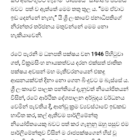
කර අත්ඩංගුවට ගැනීම “රාජ්‍යයේ” සාමාන්‍ය ජීවිතය
බවට පත් ව ඇත්තේ මෙම තතු තුල ය. “මම ඒවාට
ඉඩ දෙන්නේ නැහැ” යි ශ්‍රි ලංකාවේ ජනාධිපතිගේ
නිරන්තර තර්ජනය මතුවන්නේ මෙම නො
හැකියාවෙනි.
රටේ පැරනි ම ධනපති පක්ෂය වන 1946 පිහිටුවා
ගත්, වික්‍රමසිංහ නායකත්වය දරන එක්සත් ජාතික
පක්ෂය අවසන් මහ මැතිවරනයෙන් එකදු
ආසනයක්වත් දිනා නො ගෙන බිංදුවට ම බැස්සේ ය.
ශ්‍රී ලංකාවේ පාලක පන්තියේ දැනුවත් නියෝජිතයන්
විසින්, රටේ ආර්ථික දේශපාලන අර්බුදය වර්ධනය
වෙමින් පැවතිය දී, ආන්ඩු ක්‍රම ව්‍යවස්ථාවේ ඉඩකඩ
භාවිත කර, කල් ඇතිවම පාර්ලිමේන්තු
නියෝජිතයෙකු බවට පත් කර ගැනුනු ඔහු පසුව එම
පාර්ලිමේන්තුව විසින් ම රාජපක්ෂගෙන් හිස් වූ