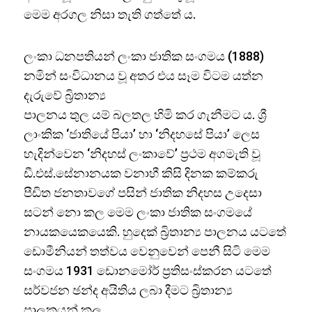
මෙම අරගල නිසා තැති ගත්තේ ය.
ලංකා ධනපතියන් ලංකා ජාතික සංගමය (1888)
නමින් සංවිධානය වූ අතර එය සෑම විටම යත්න
දැරුවේ බ්‍රිතාන්‍ය
පාලනය තුල යම් බලතල හිමි කර ගැනීමට ය. ශ්‍රී
ලාංකික ‘ජාතියේ පියා’ හා ‘නිදහසේ පියා’ ලෙස
හැදින්වෙන ‘නිදහස් ලංකාවේ’ ප්‍රථම අගමැති වූ
ඩී.එස්.සේනානයක වනාහී කිසි දිනක කම්කරු
පීඩිත ජනතාවගේ පසින් ජාතික නිදහස උදෙසා
සටන් නො කල මෙම ලංකා ජාතික සංගමයේ
නායකයෙකයෙකි. හුදෙක් බ්‍රිතාන්‍ය පාලනය යටතේ
ඩොමීනියන් තත්වය වෙනුවෙන් පෙනී සිටි මෙම
සංගමය 1931 ඩොනමෝර් ප්‍රතිසංස්කරන යටතේ
සර්වජන ඡන්ද අයිතිය ලබා දීමට බ්‍රිතාන්‍ය
පාලකයන් කල