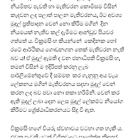
නියමිතව පැවති හා මැතිවරන කොමිසම විසින්
කැදවන ලද පලාත් පාලන මැතිවරනය, ඊට අවශ්‍ය
මුදල් ප්‍රතිපාදන වෙන් නො කිරීම මගින් දින
නියමයක් නැතිව කල් දැමීමට ආන්ඩුව පියවර
ගත්තේ ය. වික්‍රමසිංහ කියන්නේ කෙදිනක හෝ
රටේ ආර්ථිකය ගොඩනගන තෙක් මැතිවරන නැති
බව ය! ඒ මුදල් ඇමති ද වන ජනාධිපති වික්‍රමසිංහ,
තමන් විසින් ම ඉදිරිපත් කරනු ලැබ
පාර්ලිමේන්තුවේ දී සම්මත කර ගැනුනු අය වැය
ලේකනය මගින් මැතිවරනය සදහා මුදල් වෙන්
කරන ලද බව පවා නො තකා හරිමිනි. වෙන් කර
ඇති මුදල් ලබා දෙන ලෙස මුදල් ලේකම්ට නියෝග
කිරීමට ශ්‍රේෂ්ඨාධිකරනයට සිදු වී ඇත.
වික්‍රමසිංහගේ වියරු ස්වභාවය වටහා ගත හැකි ය.
එවක පැවති යටත් විජිතවලට සාපේක්ෂ නිදහස්