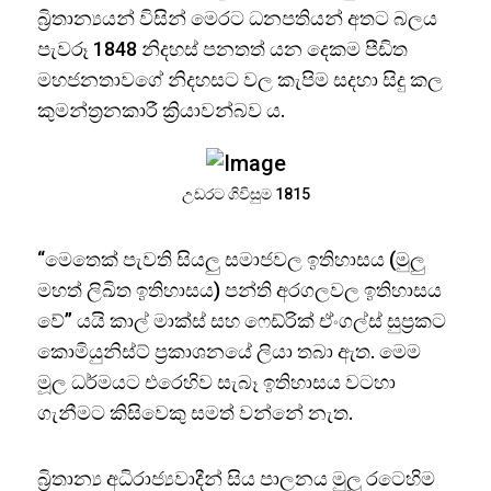
බ්‍රිතාන්‍යයන් විසින් මෙරට ධනපතියන් අතට බලය
පැවරූ 1848 නිදහස් පනතත් යන දෙකම පීඩිත
මහජනතාවගේ නිදහසට වල කැපිම සදහා සිදු කල
කුමන්ත්‍රනකාරී ක්‍රියාවන්බව ය.
උඩරට ගිවිසුම 1815
“මෙතෙක් පැවති සියලු සමාජවල ඉතිහාසය (මුලු
මහත් ලිඛිත ඉතිහාසය) පන්ති අරගලවල ඉතිහාසය
වේ” යයි කාල් මාක්ස් සහ ෆෙඩ්රික් ඒංගල්ස් සුප්‍රකට
කොමියුනිස්ට් ප්‍රකාශනයේ ලියා තබා ඇත. මෙම
මූල ධර්මයට එරෙහිව සැබෑ ඉතිහාසය වටහා
ගැනීමට කිසිවෙකු සමත් වන්නේ නැත.
බ්‍රිතාන්‍ය අධිරාජ්‍යවාදීන් සිය පාලනය මුලු රටෙහිම