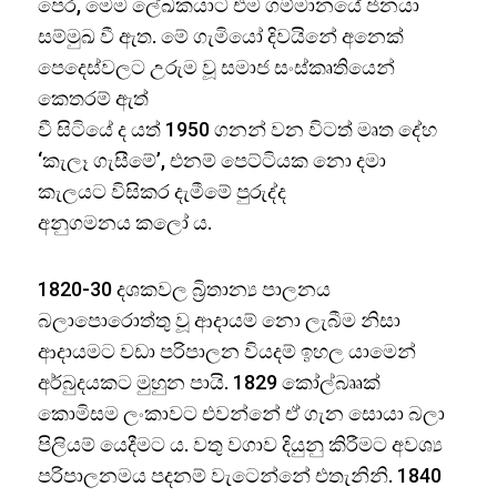
පෙර, මෙම ලේඛකයාට එම ගම්මානයේ ජනයා
සම්මුඛ වී ඇත. මේ ගැමියෝ දිවයිනේ අනෙක්
පෙදෙස්වලට උරුම වූ සමාජ සංස්කෘතියෙන්
කෙතරම් ඇත්
වී සිටියේ ද යත් 1950 ගනන් වන විටත් මෘත දේහ
‘කැලෑ ගැසීමේ’, එනම් පෙට්ටියක නො දමා
කැලයට විසිකර දැමීමේ පුරුද්ද
අනුගමනය කලෝ ය.
1820-30 දශකවල බ්‍රිතාන්‍ය පාලනය
බලාපොරොත්තු වූ ආදායම් නො ලැබීම නිසා
ආදායමට වඩා පරිපාලන වියදම් ඉහල යාමෙන්
අර්බුදයකට මුහුන පායි. 1829 කෝල්බෲක්
කොමිසම ලංකාවට එවන්නේ ඒ ගැන සොයා බලා
පිලියම් යෙදීමට ය. වතු වගාව දියුනු කිරීමට අවශ්‍ය
පරිපාලනමය පදනම් වැටෙන්නේ එතැනිනි. 1840