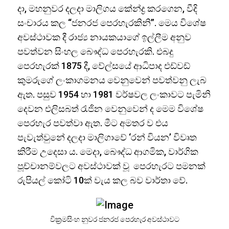
දා, මහනුවර දලදා මාලිගය කේන්ද්‍ර කරගෙන, වීදි
සංචාරය කල “ජනරජ පෙරහැරකිනි”. මෙය විශේෂ
අවස්ථාවක දී රාජ්‍ය නායකයාගේ ඉල්ලීම අනුව
පවත්වන සිංහල බෞද්ධ පෙරහැරකි. එබදු
පෙරහැරක් 1875 දී, වේල්සයේ ආධිපාද එඩ්වඩ්
කුමරුගේ ලංකාගමනය වෙනුවෙන් පවත්වනු ලැබ
ඇත. පසුව 1954 හා 1981 වර්ෂවල ලංකාවට පැමිනි
දෙවන එලිසබත් රැජින වෙනුවෙන් ද මෙම විශේෂ
පෙරහැර පවත්වා ඇත. මීට අමතර ව එය
පැවැත්වුනේ දලදා මාලිගාවේ ‘රන් වියන’ විවෘත
කිරීම උදෙසා ය. මෙදා, බෞද්ධ ආගමික, වාර්ගික
පූච්චානම්වලට අවස්ථාවක් වූ පෙරහැරට පමනක්
රුපියල් කෝටි 10ක් වැය කල බව වාර්තා වේ.
වික්‍රමසිංහ නුවර ජනරජ පෙරහැර අවස්ථාවට