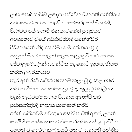
ලාභ පොදි ගැසීම උදෙසා පවතින ධනපති පන්තියේ
අවශ්‍යතාවයට පටහැනි ව කම්කරු පන්තියේත්,
පීඩාවට පත් ගොවි ජනතාවගේත් ප්‍රමුඛතම
අවශ්‍යතාව වූයේ අධිරාජ්‍යවාදී ධනේශ්වර
පීඩනයෙන් නිදහස් වීම ය. මහජනයා ප්‍රභූ
පැලැන්තියේ වහලුන් ලෙස සැලකූ විහාරගම් සහ
දේවාලගම්වලින් සමන්විත අඳ ගොවි ක්‍රමය, නියම
කරන ලද රැකියාව
හැර අන් රැකියාවක් තහනම් කලා වූ ද, කුල අතර
ආවාහ විවාහ තහනම්කලා වූ ද, කුල ධූරාවලිය ද
වැනි වැඩවසම් සමාජ පීඩනය අහෝසි කර
ප්‍රජාතන්ත්‍රවදී නිදහස සාක්ෂාත් කිරීම
ඓතිහාසිකවම අවශ්‍යය කෙරී පැවති අතර, උපන්
ගෙයි දී ම පක්ෂාඝාත ව එම කරතව්‍යයන් ඉටු කිරීමට
අසමත් වූ මෙරට කල් පසුවී මතු වූ ධනපති පන්තිය