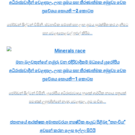
අධිරාජ්‍යවාදීන් වෙළඳපල, ලාභ ශ්‍රමය සහ තීරණාත්මක අමුද්‍රව්‍ය වෙත
ප්‍රවේශය සොයති —2 කොටස
ජෝර්ඩන් ෂිල්ටන් විසිනි. ස්වභාවික සම්පත් සහ ලාභ ශ්‍රමය සුරක්ෂිත කර ගැනීමට
සහ වෙළඳපොළවල් පුළුල් කිරීම…
මහා බලවතුන්ගේ ගැඹුරු වන එදිරිවාදිකම් මධ්‍යයේ යුරෝපීය
අධිරාජ්‍යවාදීන් වෙළඳපල, ලාභ ශ්‍රමය සහ තීරණාත්මක අමුද්‍රව්‍ය වෙත
ප්‍රවේශය සොයති—1 කොටස
ජෝර්ඩන් ෂිල්ටන් විසිනි. යුරෝපීය අධිරාජ්‍යවාදය හුදෙක් ආර්ථික න්‍යාය පත්‍රයක්
පමණක් ලුහුබඳින්නේ නැත; වෙළඳපල, ශ්‍රම සංචිත,…
ජපානයේ ආරක්ෂක අමාත්‍යවරයා න්‍යෂ්ටික ආයුධ පිළිබඳ “තහංචිය”
අවසන් කරන ලෙස ඉල්ලා සිටියි