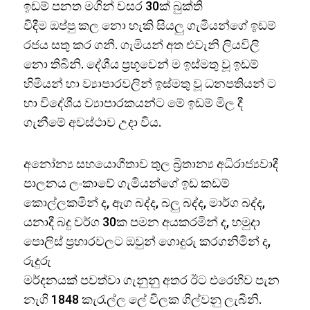
ඉඩම් පනත මගින් වසර 30ක් බුක්ති
විදීම ඔප්පු කල නො හැකි සියලු ගැමියන්ගේ ඉඩම්
රජය සතු කර ගනී. ගැමියන් අත එවැනි ලියවිලි
නො තිබිනි. දේශීය ප්‍රභූවෙන් ම ඉස්මතු වූ ඉඩම්
හිමියන් හා ව්‍යාපාරවලින් ඉස්මතු වූ ධනපතියන් ට
හා විදේශීය ව්‍යාපාරකයන්ට මේ ඉඩම් මිල දී
ගැනීමේ අවස්ථාව උදා විය.
අනෝන්‍ය සහයොගීතාව තුල බ්‍රිතාන්‍ය අධිරාජ්‍යවාදී
පාලනය ලංකාවේ ගැමියන්ගේ ඉඩ කඩම්
කොල්ලකමින් ද, ඇග බද්ද, බලු බද්ද, මාර්ග බද්ද,
යනාදී බදු වර්ග 30ක පමන අයකරමින් ද, හමුදා
පොලිස් ප්‍රහාරවලට ඔවුන් ගොදුරු කරගනිමින් ද,
රුදුරු
මර්දනයක් පවත්වා ගැනුනු අතර ඊට එරෙහිව පැන
නැගි 1848 කැරැල්ල ලේ විලක ගිල්වනු ලැබිනි.