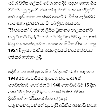
යටත් විජිත ලේකම් වෙත භාර දීම සඳහා ගෙන ගිය
බව කියනු ලැබේ. එහෙත් අන්තර්ගතය හෙලිදරව්
කර නැති මෙම පෙත්සම පෙරේරා විජිත ලේකම්ට
බාර නො දුන්නේ ය. ඊ. ඩබ්ලිව්. පෙරෙරා
“සිංහයෙක්” වන්නේ ලිපිය බ්‍රිතාන්‍ය පාලකයන්ට
හසු වී නම් මැරුම් කන්නට සිදු වන බව දැනදැනත්
ඔහු එය සපත්තුවේ සගවාගෙන සිටීම නිසා ය! ඔහු
1924 දී ලංකා ජාතික කොංග්‍රසයේ නායකත්වයට
පත්කර ගන්නා ලදී.
දේශීය ධනපති ප්‍රභූව සිය “නිදහස්” රාජ්‍ය පාලනය
1948 පෙබරවාරියේ ආරම්භ කර මාස 9ක්
ගතවන්නට පෙර එනම් 1948 නොවැම්බර් 15 දින
අංක 18 දරන පුරවැසි පනතක් මගින් එවක
දිවයිනේ ආර්ථිකයේ ජීවනාලිය වූ
වතු කම්කරුවන්ගේ පුරවැසි අයිතිය අහෝසි කරන