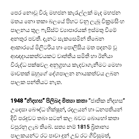
පෙර නොවූ විරූ මහජන කැරැල්ලක් මැද මහජන
මතය නො තකා බලයේ පිහට වනු ලැබූ වික්‍රමසිංහ
පාලනය තුල ‌ෆැසිස්ට් ව්‍යාපාරයක් ඉස්මතු වීමේ
අනතුර පවතී. දැනට සැකසෙමින් තිබෙන
ආකාරයේ මිලිටරිය හා පොලිසිය මත පදනම් වූ
ආඥාදායකත්වයකට වෘත්තීය සමිති හා ඊනියා
විරුද්ධ පක්ෂවල අනුග්‍රහය කැදවාගැනීමට මෙහා
මාවතක් ඔහුගේ දේශපාලන නායකත්වය ලබන
පාලක පන්තියට නැත.
1948 “නිදහස” පිලිබද මිත්‍යා කතා
“ජාතික නිදහස”
උදෙසා බෞද්ධ භික්ෂූන්, රදලයන් හා ධනපතියන්
දිවි පරදුවට තබා සටන් කල බවට බොහෝ කතා
වපුරනු ලැබ තිබේ. සත්‍ය නම් 1815 බ්‍රිතාන්‍ය
පාලකයන්ට රට පාවා දුන් උඩ රට ගිවිසුමත්,