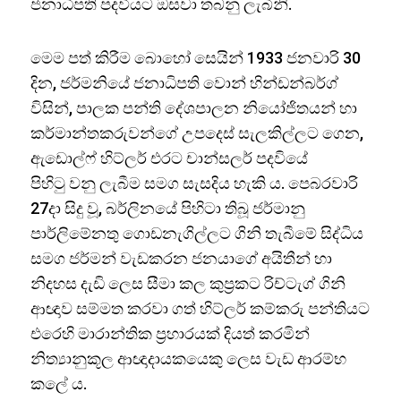
ජනාධිපති පදවියට ඔසවා තබනු ලැබිනි.
මෙම පත් කිරීම බොහෝ සෙයින් 1933 ජනවාරි 30
දින, ජර්මනියේ ජනාධිපති වොන් හින්ඩන්බර්ග්
විසින්, පාලක පන්ති දේශපාලන නියෝජිතයන් හා
කර්මාන්තකරුවන්ගේ උපදෙස් සැලකිල්ලට ගෙන,
ඇඩොල්ෆ් හිට්ලර් එරට චාන්සලර් පදවියේ
පිහිටු වනු ලැබීම සමග සැසදිය හැකි ය. පෙබරවාරි
27දා සිදු වූ, බර්ලිනයේ පිහිටා තිබූ ජර්මානු
පාර්ලිමේනතු ගොඩනැගිල්ලට ගිනි තැබීමේ සිද්ධිය
සමග ජර්මන් වැඩකරන ජනයාගේ අයිතීන් හා
නිදහස දැඩි ලෙස සීමා කල කුප්‍රකට රිච්ටැග් ගිනි
ආඥාව සම්මත කරවා ගත් හිට්ලර් කම්කරු පන්තියට
එරෙහි මාරාන්තික ප්‍රහාරයක් දියත් කරමින්
නිත්‍යානුකූල ආඥාදායකයෙකු ලෙස වැඩ ආරම්භ
කලේ ය.