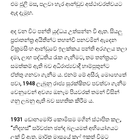
එම ජුලි මස, පලවා හැර ආන්ඩුව අස්ථාවරත්වයට
ඇද දැමූහ.
අද වන විට පන්ති යුද්ධය උත්සන්න වී ඇත. සියලු
ප්‍රජාතන්ත්‍ර අයිතීන්ට තහන්චි පනවමින් ඇදෙන
වික්‍රමසිංහ ආන්ඩුවේ ඉලක්කය පන්ති අරගලය තලා
දමා, ලාභ පද්ධතිය රැක ගැනීමට, තම තන්ත්‍රයට
සමත්කම් ඇති බව අධිරාජ්‍යවාදී හාම්පුතුන්ට
ඒත්තු ගනවා ගැනීම ය. එනම් මේ අසීරු මොහෙතේ
පවා, 1948 ලැබුනු රාජ්‍ය සුරක්ෂිතව පවත්වා ගැනීම
වෙනුවෙන් අවශ්‍ය ඔනෑම පියවරක් තමන් විසින්
ගනු ලබනු ඇති බව සහතික කිරීම ය.
1931 ඩොනමෝර් කොමිසම මගින් ස්ථාපිත කල,
“නිදහස්” සර්වජන ඡන්ද බලයමත් අභියෝගයට
ලක් වී ඇත. මාර්තු මාසයේ කල් ඉකුත් විමට