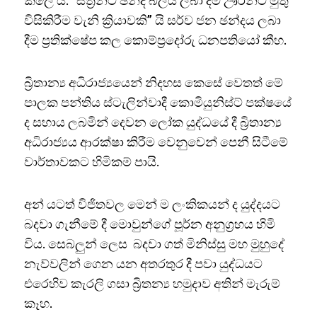
කලේ ය. “ස්ත්‍රීන්ට ඡන්ද බලය ලබා දීම ඌරන්ට මුතු
විසිකිරීම වැනි ක්‍රියාවකි” යි සර්ව ජන ඡන්දය ලබා
දීම ප්‍රතික්ෂේප කල කොම්ප්‍රදෝරු ධනපතියෝ කීහ.
බ්‍රිතාන්‍ය අධිරාජ්‍යයෙන් නිදහස කෙසේ වෙතත් මේ
පාලක පන්තිය ස්ටැලින්වාදී කොමියුනිස්ට් පක්ෂයේ
ද සහාය ලබමින් දෙවන ලෝක යුද්ධයේ දී බ්‍රිතාන්‍ය
අධිරාජ්‍යය ආරක්ෂා කිරීම වෙනුවෙන් පෙනී සිටීමේ
වාර්තාවකට හිමිකම් පායි.
අන් යටත් විජිතවල මෙන් ම ලංකිකයන් ද යුද්දයට
බදවා ගැනීමේ දී මොවුන්ගේ පූර්න අනුග්‍රහය හිමි
විය. සෙබලුන් ලෙස බදවා ගත් මිනිස්සු මහ මුහුදේ
නැව්වලින් ගෙන යන අතරතුර දී පවා යුද්ධයට
එරෙහිව කැරලි ගසා බ්‍රිතන්‍ය හමුදාව අතින් මැරුම්
කෑහ.