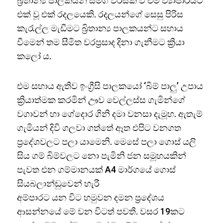
බ්‍රිතාන්‍ය පාලකයන් සමග විරසක වී එම ව්‍යාපාරයට
එක් වූ එක් රදලයෙකි. රදලයන්ගේ සෙසු පිරිස
කැරැල්ල මැඩීමට බ්‍රිතාන්‍ය පාලකයන්ට සහාය
වීමෙන් තම සීමිත වරප්‍රසාද දිනා ගැනීමට ක්‍රියා
කලෝ ය.
එම සහාය ඇතිව ඉංග්‍රීසි පාලකයෝ ‘බිම් පාලු’ උපාය
ක්‍රියාත්මක කරමින් ඌව වෙල්ලස්ස ගැමින්ගේ
වගාවන් හා ගේදොර ගිනි දමා වනසා දැමූහ. ඇතැම්
ගැමියන් දිවි ගලවා ගත්තේ ඈත එපිට වනගත
ප්‍රදේශවලට පලා යාමෙනි. මෙසේ පලා ගොස් යලි
සිය ගම් බිම්වලට නො පැමිනි ජන සමූහයකින්
පැවත එන ගම්මානයක් A4 මාර්ගයේ ගොස්
සියබලාන්ඩුවෙන් හැරී
අම්පාරට යන විට හමුවන දමන ප්‍රදේශය
ආසන්නයේ මේ වන විටත් පවතී. වසර 19කට