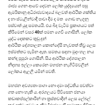
රාජ්‍ය ගෙන ආවේ දෙවන ලෝක යුද්දයෙන් පසු
ඇමරිකානු අධිරාජ්‍යවාදයේ බලවත් ආර්ථික ශක්තිය
ද හා ස්ටැලින්වාදී පාවා දීම ද මත ගොඩ නැගූනු
පස්චාත් යුද සමතයයි. එය බිද වැටීම ප්‍රකාශයට පත්
කිරීමෙන් වසර 40ක් පමන ගෙවී ගොසිනි. ලෝක
යුද්ධ දෙකකට තුඩු දුන්
ආර්ථික දේශපාලන කොන්දේසි නැවතත් තීව්‍ර ලෙස
ඉස්මත්තට පැමින ඇත. සමතය සදහා මුදා හල නය
කන්ද පුපුරා ගොසිනි. සිය ආර්ථික දේශපාලන
නිදහස ඉල්ලා කෙරෙන මහජන නැගිටීම්වලින්
ලෝකය ඇලලී යමින් පවතී.
මහජන අවශ්‍යතා පාගා නො දමා පද්ධතිය පවත්වා
ගත නො හැකි ය. අරගලයට පිවිසෙන ජනයා
කඩාකප්පල්කාරීන් හා ත්‍රස්තවාදීන් ලෙස ලේබල්