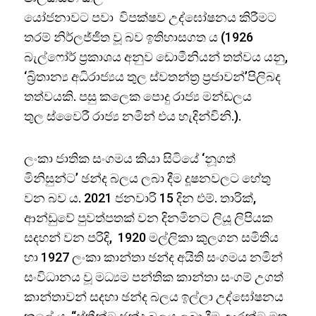
යෝජනාවට පවා විපක්ෂව උද්ඝෝෂනය කිරීමට
තරම් නිර්ලජ්ජිත වූ බව ඉතිහාසගත ය (1926
බැල්ෆෝර් ප්‍රකාශය අනුව ඩොමීනියන් තත්වය යනු,
‘බ්‍රිතාන්‍ය අධිරාජ්‍යය තුල ස්වතන්ත්‍ර ප්‍රජාවන්’පිලිබද
තත්වයකි. පසු කලෙක පොදු රාජ්‍ය මන්ඩලය
තුල ස්වෛරී රාජ්‍ය නමින් එය හැදින්විනි.).
ලංකා ජාතික සංගමය කියා සිටියේ ‘නූගත්
මිනිසුන්ට’ ඡන්ද බලය ලබා දීම දූෂනවලට හේතු
වන බව ය. 2021 ජනවාරි 15 දින එම්. තාරික්,
ආන්ඩුවේ පුවත්පතක් වන දිනමිනට ලියූ ලිපියක
සදහන් වන පරිදි, 1920 මල්ලිකා කුලගන සමිතිය
හා 1927 ලංකා කාන්තා ඡන්ද අයිති සංගමය නමින්
සංවිධානය වූ මධ්‍යම පන්තික කාන්තා සංගම් උගත්
කාන්තාවන් සදහා ඡන්ද බලය ඉල්ලා උද්ඝෝෂනය