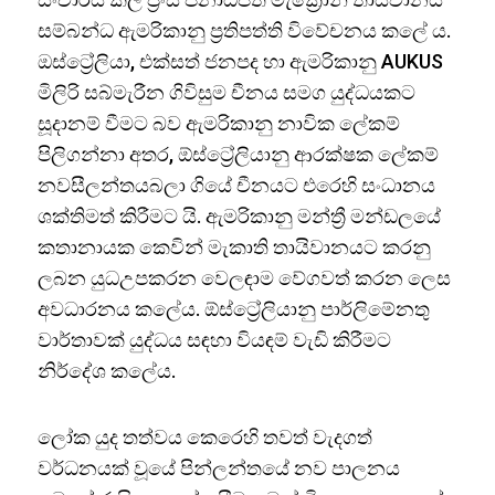
සම්බන්ධ ඇමරිකානු ප්‍රතිපත්ති විවේචනය කලේ ය.
ඔස්ට්‍රේලියා, එක්සත් ජනපද හා ඇමරිකානු AUKUS
මිලිරි සබ්මැරීන ගිවිසුම චීනය සමග යුද්ධයකට
සූදානම් වීමට බව ඇමරිකානු නාවික ලේකම්
පිලිගන්නා අතර, ඕස්ට්‍රේලියානු ආරක්ෂක ලේකම්
නවසීලන්තයබලා ගියේ චීනයට එරෙහි සංධානය
ශක්තිමත් කිරීමට යි. ඇමරිකානු මන්ත්‍රී මන්ඩලයේ
කතානායක කෙවින් මැකාති තායිවානයට කරනු
ලබන යුධඋපකරන වෙලඳාම වේගවත් කරන ලෙස
අවධාරනය කලේය. ඕස්ට්‍රේලියානු පාර්ලිමේනතු
වාර්තාවක් යුද්ධය සඳහා වියඳම් වැඩි කිරීමට
නිර්දේශ කලේය.
ලෝක යුද තත්වය කෙරෙහි තවත් වැදගත්
වර්ධනයක් වූයේ පින්ලන්තයේ නව පාලනය