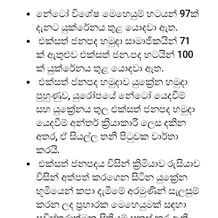
නේටෝ විශේෂ මෙහෙයුම් භටයන් 97ක්
දැනට යුක්රේනය තුළ යොදවා ඇත.
එක්සත් ජනපද හමුදා සාමාජිකයින් 71
ක් ඇතුළුව එක්සත් ජන.පද භටයින් 100
ක් යුක්රේනය තුළ යොදවා ඇත.
එක්සත් ජනපද හමුදාව යුක්‍රේන හමුදා
පුහුණුව, යුරෝපයේ නේටෝ යෙදවීම්
සහ යුක්‍රේනය තුල එක්සත් ජනපද හමුදා
යෙදවීම් අන්තර් ක්‍රියාකාරී ලෙස දකින
අතර, ඒ සියල්ල තනි පිටුවක වාර්තා
කරයි.
එක්සත් ජනපදය විසින් ක්‍රිමියාව රුසියාව
විසින් අත්පත් කරගෙන සිටින යුක්‍රේන
භූමියෙන් කපා දැමීමේ අරමුණින් සැලසුම්
කරන ලද ප්‍රහාරක මෙහෙයුමක් සඳහා