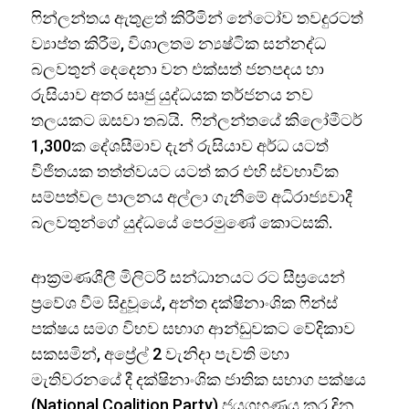
ෆින්ලන්තය ඇතුළත් කිරීමින් නේටෝව තවදුරටත්
ව්‍යාප්ත කිරීම, විශාලතම න්‍යෂ්ටික සන්නද්ධ
බලවතුන් දෙදෙනා වන එක්සත් ජනපදය හා
රුසියාව අතර සෘජු යුද්ධයක තර්ජනය නව
තලයකට ඔසවා තබයි. ෆින්ලන්තයේ කිලෝමීටර්
1,300ක දේශසීමාව දැන් රුසියාව අර්ධ යටත්
විජිතයක තත්ත්වයට යටත් කර එහි ස්වභාවික
සම්පත්වල පාලනය අල්ලා ගැනීමේ අධිරාජ්‍යවාදී
බලවතුන්ගේ යුද්ධයේ පෙරමුණේ කොටසකි.
ආක්‍රමණශීලී මිලිටරි සන්ධානයට රට සීඝ්‍රයෙන්
ප්‍රවේශ වීම සිදුවූයේ, අන්ත දක්ෂිනාංශික ෆින්ස්
පක්ෂය සමග විභව සභාග ආන්ඩුවකට වේදිකාව
සකසමින්, අප්‍රේල් 2 වැනිදා පැවති මහා
මැතිවරනයේ දී දක්ෂිනාංශික ජාතික සභාග පක්ෂය
(National Coalition Party) ජයග්‍රහණය කර දින