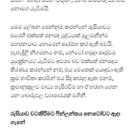
නොමග යැවීමයි.
මෙම ලේඛන පෙන්නුම් කරන්නේ රුසියාවට
එරෙහි එක්සත් ජනපද යුද්ධයක් මුලුමනින්ම
මහජනයාට හොරෙන් ආරම්භ කර ඇති බවයි.
පැහැදිලි නිගමනය නම්, නේටෝ හමුදා සෘජුවම
යුක්‍රේනයට යැවීමට අවශ්‍ය බව එක්සත් ජනපදය
තීරණය කරන්නේ නම්, එය මෙතෙක් යොදවා ඇති
ක්‍රම භාවිතා කරමින් එය සිදු කරනු ඇත: එනම්,
ක්‍රමානුකූලව මාධ්‍ය හැසිරවීම හා ඒ හරහා ගෙන
යන බොරුවල ව්‍යාපාරයක් මගිනි.
රුසියාව වටකිරීමට ෆින්ලන්තය නෙටෝවට ඈදා
ගැනේ