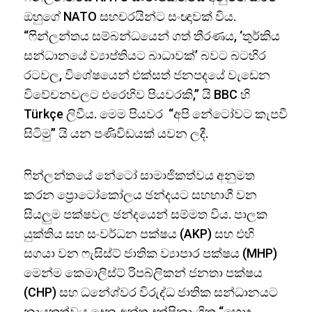
ඔහුගේ NATO සහචරයින්ට සංඥාවක් විය.
“ෆින්ලන්තය සම්බන්ධයෙන් ගත් තීරණය, ‘තුර්කිය
සන්ධානයේ ව්‍යාප්තියට බාධාවක්’ බවට බටහිර
රටවල, විශේෂයෙන් එක්සත් ජනපදයේ වැඩෙන
විවේචනවලට එරෙහිව පියවරකි,” යි BBC හි
Türkçe ලිවීය. මෙම පියවර “අපි නේටෝවට කැපවී
සිටිමු” යි යන පණිවිඩයක් යවන ලදී.
ෆින්ලන්තයේ නේටෝ සාමාජිකත්වය අනුමත
කරන ප්‍රොටෝකෝලය ඡන්දයට සහභාගී වන
සියලුම පක්ෂවල ඡන්දයෙන් සම්මත විය. පාලක
යුක්තිය සහ සංවර්ධන පක්ෂය (AKP) සහ එහි
සගයා වන ෆැසිස්ට් ජාතික ව්‍යාපාර පක්ෂය (MHP)
මෙන්ම කෙමාලිස්ට් රිපබ්ලිකන් ජනතා පක්ෂය
(CHP) සහ ධනේශ්වර විරුද්ධ ජාතික සන්ධානයට
නායකත්වය දෙන අන්ත දක්ෂිනාංශික “හොඳ