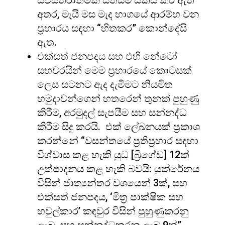
සවිස්තරාත්මක සිතියම් සකස් කර ඇති
අතර, මැයි මස මැද භාගයේ ආරම්භ වන
ප්‍රහාරය සඳහා “හිතකර” කොන්දේසි
ඇත.
එක්සත් ජනපදය සහ එහි නේටෝ
සහචරයින් මෙම ප්‍රහාරයේ කොටසක්
ලෙස සටනට ඇද දැමීමට නියමිත
හමුදාවන්ගෙන් හතරෙන් තුනක් පුහුණු
කිරීම, අරමුදල් සැපයීම සහ සන්නද්ධ
කිරීම සිදු කරයි. එක් ලේඛනයක් ප්‍රකාශ
කරන්නේ “වසන්තයේ ප්‍රතිප්‍රහාර සඳහා
විශ්වාස කළ හැකි යුධ [බ්‍රිගේඩ] 12ක්
උත්පාදනය කළ හැකි බවයි: යුක්රේනය
විසින් ජාත්‍යන්තර වශයෙන් 3ක්, සහ
එක්සත් ජනපදය, ‘මිත්‍ර පාක්ෂික සහ
හවුල්කාර’ කඳවුර විසින් පුහුණුකරනු