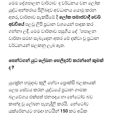
මෙම දේශපාලන වාර්ථාව ද වර්ධනය වන ලෝක
යුද්ධ අන්තරාය පිලිබඳව අවධානය යොමු කරන
අතර, වාර්තාව සැකසීමේ දී
ලෝක සමාජවාදී වෙබ්
අඩවියේ
පලවූ ලිපි ප්‍රධාන වශයෙන් පාදක කර
ගන්නා ලදී. මෙම වාර්තාව පසුගිය දේ්ශපාලන
වාර්තා සමඟ සැබැඳෙන අතර මේ දක්වා වූ ප්‍රධාන
වර්ධනයන් සලකනු ලැබ ඇත.
පෙන්ටගන් යුධ ලේඛන හෙලිදරව් කරන්නේ කුමක්
ද ?
යුක්‍රේන හමුදාව කුලී හේවා ප්‍රොක්සි බලකායක්
ලෙස සේවය කරන යුද්ධයේ ප්‍රධාන ගාමක
බලවේගය එක්සත් ජනපදය හා නේටෝව බව
කාන්දු වූ ලේඛන පැහැදිලි කරයි. නේටෝව
යුක්රේනයට හමුදා භටයින් 150 කට අධික