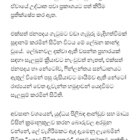
ඒවායේ උද්ධෘත පවා ප්‍රකාශයට පත් කිරීම
ප්‍රතික්ෂේප කර ඇත.
එක්සත් ජනපදය ගැටුමට වඩා ගැඹුරු මැදිහත්වීමක්
සූදානම් කරමින් සිටින විටය මේ ලේඛන කාන්දු
වූ⁣යේ. ලේඛනවල දක්වා ඇති වසන්ත ප්‍රහාරයක්
සඳහා සැලසුම් ක්‍රියාවට නැංවුවත් නැතත්, එක්සත්
ජනපදය හා නේටෝව, ෆින්ලන්තය සන්ධානයට
ඇතුල් වීමෙන් පසු රුසියාවට මායිම්ව ඇති නේටෝ
රාජ්‍යයන් වෙත දැවැන්ත හමුදාවන් යෙදවීමට
සැලසුම් කරමින් සිටිති.
අවසාන වශයෙන්, යුද්ධය පිලිබඳ ආන්ඩුව සහ මාධ්‍ය
විසින් ක්‍රමානුකූලව කරන බොරුවල අරමුන
වන්නේ, ලේ වැගිරීමකට ඇද දැමෙනු ලැබෙමින්
සිටින “ගෙදර සිටින සතුරා”, එනම් කම්කරු පන්තිය