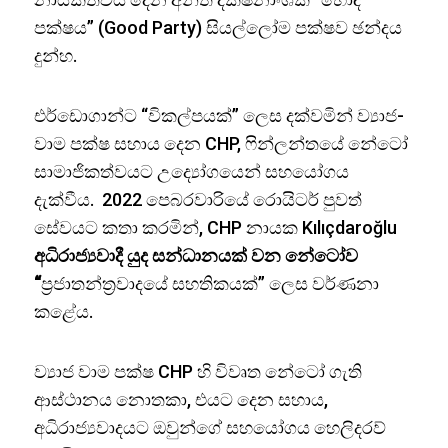
පක්ෂය” (Good Party) සියල්ලෝම පක්ෂව ඡන්දය
දුන්හ.
එර්ඩොගාන්ට “විකල්පයක්” ලෙස දක්වමින් ව්‍යාජ-
වාම පක්ෂ සහාය දෙන CHP, ෆින්ලන්තයේ නේටෝ
සාමාජිකත්වයට උද්‍යෝගයෙන් සහයෝගය
දැක්වීය. 2022 පෙබරවාරියේ රොයිටර් පුවත්
සේවයට කතා කරමින්, CHP නායක Kılıçdaroğlu
අධිරාජ්‍යවාදී යුද සන්ධානයක් වන නේටෝව
“
ප්‍රජාතන්ත්‍රවාදයේ සහතිකයක්” ලෙස වර්ණනා
කළේය.
ව්‍යාජ වාම පක්ෂ CHP හි විවෘත නේටෝ ගැති
ආස්ථානය නොතකා, එයට දෙන සහාය,
අධිරාජ්‍යවාදයට ඔවුන්ගේ සහයෝගය හෙලිදරව්