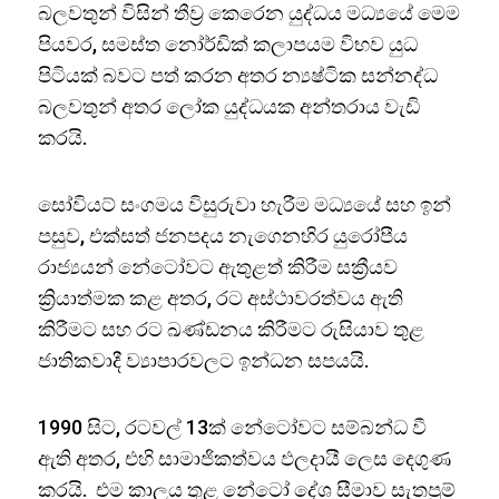
බලවතුන් විසින් තීව්‍ර කෙරෙන යුද්ධය මධ්‍යයේ මෙම
පියවර, සමස්ත නෝර්ඩික් කලාපයම විභව යුධ
පිටියක් බවට පත් කරන අතර න්‍යෂ්ටික සන්නද්ධ
බලවතුන් අතර ලෝක යුද්ධයක අන්තරාය වැඩි
කරයි.
සෝවියට් සංගමය විසුරුවා හැරීම මධ්‍යයේ සහ ඉන්
පසුව, එක්සත් ජනපදය නැගෙනහිර යුරෝපීය
රාජ්‍යයන් නේටෝවට ඇතුළත් කිරීම සක්‍රීයව
ක්‍රියාත්මක කළ අතර, රට අස්ථාවරත්වය ඇති
කිරීමට සහ රට ඛණ්ඩනය කිරීමට රුසියාව තුළ
ජාතිකවාදී ව්‍යාපාරවලට ඉන්ධන සපයයි.
1990 සිට, රටවල් 13ක් නේටෝවට සම්බන්ධ වී
ඇති අතර, එහි සාමාජිකත්වය ඵලදායී ලෙස දෙගුණ
කරයි. එම කාලය තුළ නේටෝ දේශ සීමාව සැතපුම්