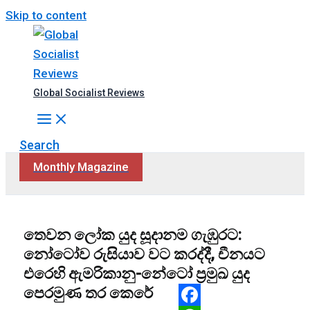
Skip to content
Global Socialist Reviews
Search
Monthly Magazine
තෙවන ලෝක යුද සූදානම ගැඹුරට:
නෝටෝව රුසියාව වට කරද්දී, චීනයට
එරෙහි ඇමරිකානු-නේටෝ ප්‍රමුඛ යුද
පෙරමුණ තර කෙරේ