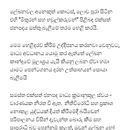
ලේඛනවල අනෙකුත් කොටස්, ලොව පුරා සිටින
එහි “මිතුරන් සහ හවුල්කරුවන්” පිළිබඳ එක්සත්
ජනපදය ඔත්තු බැලීමේ තරම හෙළි කරයි.
මෙම හෙළිදරව් කිරීම් උද්දීපනය කරනවා වෙනුවට,
මාධ්‍ය අවධානය යොමු කර ඇත්තේ ලේඛන
කාන්දුවේ මූලාශ්‍රය යැයි කියනු ලබන ඒවා හඹා
යාමට පෙන්ටගනය දරන උත්සාහයන් සොයා
බැලීමයි
සමස්ත එක්සත් ජනපද මාධ්‍ය ක්‍රමානුකූල ස්වයං-
වාරණයක නිරත වී ඇත. නීතිවිරෝධී සහ ප්‍රකාශ
නොකළ යුද්ධයක් දියත් කිරීමේදී බයිඩෙන්
පරිපාලනය විසින් දැවැන්ත බොරු කීම සහ
සාපරාධී බව පෙන්නුම් කළත්, ඔවුන් ලේඛන හෝ