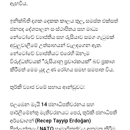
ඇඟවීය.
ඉනික්බිති දශක දෙකක කාලය තුල, සමස්ත එක්සත්
ජනපද දේශපාලන සංස්ථාපිතය සහ මාධ්‍ය
නේටෝවේ ව්‍යාප්තිය සහ රුසියාව සමග ගැටුමක්
අවුලුවාලීමේ උත්සාහයන් වැලඳගෙන ඇත.
නේටෝවේ ව්‍යාප්තියට එරෙහි ඕනෑම
විරුද්ධත්වයක් “රුසියානු ප්‍රචාරකයක්” බව ප්‍රකාශ
කිරීමත් මෙම යුද උණ රෝගය සමඟ සමපාත විය.
තුර්කි ව්‍යාජ වමේ සහාය ආන්ඩුවට:
එලඹෙන මැයි 14 ජනාධිපතිවරනය සහ
පාර්ලිමේන්තු මැතිවරනයට පෙර, තුර්කි ජනාධිපති
අර්ඩොගන් (Recep Tayyip Erdoğan)
ෆින්ලන්තයේ NATO සාමාජිකත්වය අනුමත කිරීම