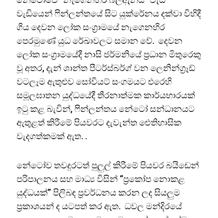
වැඩියෙන් ෆින්ලන්තයේ සිට යුක්රේනය දක්වා විහිදී
ගිය දෙවන ලෝක සංග්‍රාමයේ නැගෙනහිර
පෙරමුණේ යුධ රේඛාවලට සමාන වේ. දෙවන
ලෝක සංග්‍රාමයේදී නාසි ජර්මනියේ ප්‍රධාන මිතුරෙකු
වූ අතර, දැන් ශාන්ත පීටර්ස්බර්ග් වන ලෙනින්ග්‍රෑඩ්
වටලෑම ඇතුළුව සෝවියට් සංගමයට එරෙහි
සමූලඝාතන යුද්ධයේදී තීරනාත්මක කාර්යභාරයක්
ඉටු කළ බැවින්, ෆින්ලන්තය නේටෝ සන්ධානයට
ඇතුළත් කිරීමේ පියවරට දැවැන්ත ඓතිහාසික
වැදගත්කමක් ඇත. .
නේටෝව තවදුරටත් පුලුල් කිරීමේ පියවර බයිඩෙන්
පරිපාලනය සහ මාධ්‍ය විසින් “ප්‍රකෝප නොකළ
යුද්ධයක්” පිලිබඳ ප්‍රවර්ධනය කරන ලද සියලුම
ප්‍රකාශයන් ද යටපත් කර ඇත. ධවල මන්දිරයේ