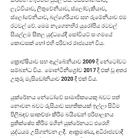
ලැට්වියාව, ලිතුවේනියාව, ස්ලෝවැකියාව,
ස්ලෝවේනියාව, බල්ගේරියාව සහ රුමේනියාව එම
රටවල් වේ. මෙම නැගෙනහිර යුරෝපීය රටවල්
සියල්ලම සීතල යුද්ධයේදී සෝවියට් සංගමයේ
කොටසක් හෝ එහි පරිවාර රාජ්‍යයන් විය.
ක්‍රොඒෂියාව සහ ඇල්බේනියාව 2009 දී නේටෝවට
සම්බන්ධ විය. මොන්ටිනිග්‍රෝව 2017 දී එක් වූ අතර
උතුරු මැසිඩෝනියාව 2020 දී එක් විය.
යුක්රේනය නේටෝවේ සාමාජිකයෙකු බවට පත්
නොවන බවට රුසියාව සහතිකයක් ඉල්ලා සිටීම
පිලිබඳව සාකච්ඡා කිරීම බයිඩෙන් පරිපාලනය
ප්‍රතික්ෂේප කිරීම මගින් යුක්රේනයට එරෙහි
යුද්ධයම උසිගන්වන ලදී. ආක්‍රමණය, අධිරාජ්‍යවාදී