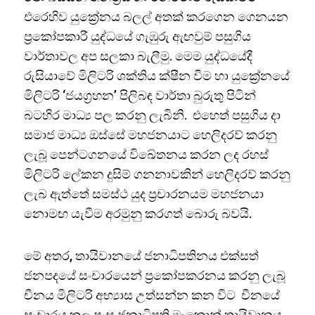
එරෙහිව යුක්‍රේනය බලල් අතක් කරගෙන ගෙනයන
ප්‍රකෝපකාරී යුද්ධයේ ගැඹුරු ඇඟවුම් පසුගිය
වාර්තාවල අප සලකා බැලීමු. මෙම යුද්ධයේදී
රුසියාවේ මිලිටරි ශක්තිය ක්ෂීන වීම හා යුක්‍රේනයේ
මිලිටරි ‘ජයග්‍රහන’ පිලිබඳ වාර්තා බුරුතු පිටින්
බටහිර මාධ්‍ය පල කරනු ලැබිනි. එහෙත් පසුගිය දා
සමාජ මාධ්‍ය ඔස්සේ මහජනයාට හෙලිදරව් කරනු
ලැබූ පෙන්ටගනයේ විඛේතනය කරන ලද රහස්
මිලිටරි ලේකන දුසිම් ගනනාවකින් හෙලිදරව් කරනු
ලැබ ඇත්තේ සමස්ථ යුද ප්‍රචාරනයම මහජනයා
නොමඟ යැවීම අරමුනු කරගත් බොරු බවයි.
මේ අතර, තායිවානයේ ජනාධිපතිනය එක්සත්
ජනපදයේ සංචාරයෙන් ප්‍රකෝපකරනය කරනු ලැබූ
චීනය මිලිටරි අභ්‍යාස උත්සන්න කන විට චීනයේ
සංචාරය කල ප්‍රංස ජනාධිපති මැක්‍රොන් තායිවානය