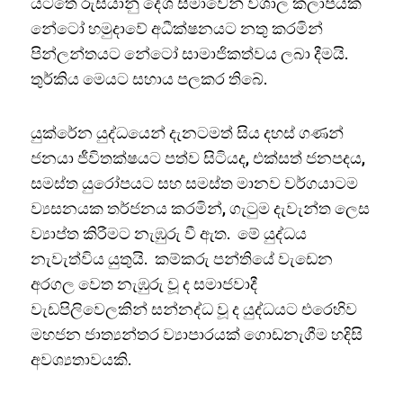
යටතේ රුසියානු දේශ සීමාවෙන් විශාල කලාපයක්
නේටෝ හමුදාවේ අධීක්ෂනයට නතු කරමින්
පින්ලන්තයට නේටෝ සාමාජිකත්වය ලබා දීමයි.
තුර්කිය මෙයට සහාය පලකර තිබේ.
යුක්රේන යුද්ධයෙන් දැනටමත් සිය දහස් ගණන්
ජනයා ජීවිතක්ෂයට පත්ව සිටියද, එක්සත් ජනපදය,
සමස්ත යුරෝපයට සහ සමස්ත මානව වර්ගයාටම
ව්‍යසනයක තර්ජනය කරමින්, ගැටුම දැවැන්ත ලෙස
ව්‍යාප්ත කිරීමට නැඹුරු වී ඇත. මේ යුද්ධය
නැවැත්විය යුතුයි. කම්කරු පන්තියේ වැඩෙන
අරගල වෙත නැඹුරු වූ ද සමාජවාදී
වැඩපිලිවෙලකින් සන්නද්ධ වූ ද යුද්ධයට එරෙහිව
මහජන ජාත්‍යන්තර ව්‍යාපාරයක් ගොඩනැගීම හදිසි
අවශ්‍යතාවයකි.