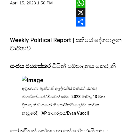
Facebook
April 15, 2023
1:50 PM
WhatsApp
X
Share
Weekly Political Report | සතියේ දේශපාලන
වාර්තාව
සංජය ජයසේකර
විසින් සම්පාදනය කෙරුනි
අග්‍රාමාත්‍ය ඇන්තනි ඇල්බනීස් එක්සත් ජනපද
ජනාධිපති ජෝ බිඩෙන් සමඟ 2023 මාර්තු 13 වන
දින සැන් ඩියාගෝ හි පොයින්ට් ලෝමා නාවික
කඳවුරේදී. [AP ඡායාරූපය/Evan Vucci]
ජෝ බයිඩන් තන්ත්‍රය හා නේටෝව රුසියාවට