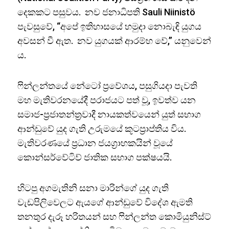
දෙකකට පසුවය. නව ජනාධිපති Sauli Niinistö
පැවසුවේ, “අපේ ඉතිහාසයේ හමුදා නොබැඳි යුගය
අවසන් වී ඇත. නව යුගයක් ආරම්භ වේ,” යනුවෙන්
ය.
ෆින්ලන්තයේ නේටෝ ප්‍රවේශය, පසුගියදා පැවති
මහ මැතිවරනයේදී පරාජයට පත් වූ, ඉවත්ව යන
සමාජ-ප්‍රජාතන්ත්‍රවාදී නායකත්වයෙන් යුත් සභාග
ආන්ඩුවේ යුද ගැති උරුමයේ කූටප්‍රාප්තිය විය.
මැතිවරණයේ ප්‍රධාන ජයග්‍රාහකයින් වූයේ
කොන්සර්වේටිව් ජාතික සභාග පක්ෂයයි.
හිටපු අගමැතිනි සනා මාරින්ගේ යුද ගැති
වැඩපිලිවෙලට ඇයගේ ආන්ඩුවේ විදේශ ඇමති
තනතුර දැරූ හරිතයන් සහ ෆින්ලන්ත කොමියුනිස්ට්