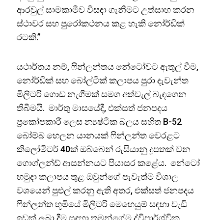
ආරවුල් සාමකාමීව විසඳා ගැනීමට උත්සාහ කරන
ස්ථාවර සහ පුරෝකථනය කළ හැකි නෝර්ඩික්
රටකි.”
යථාර්තය නම්, ෆින්ලන්තය නේටෝවට ඇතුල් වීම,
නෝර්ඩික් සහ බෝල්ටික් කලාපය පුරා දැවැන්ත
මිලිටරි ගොඩ නැගීමක් සමග අත්වැල් බැඳගෙන
තිබීමයි. මාර්තු මාසයේදී, එක්සත් ජනපදය
ප්‍රකෝපකාරී ලෙස න්‍යෂ්ටික බලය සහිත B-52
බෝම්බ හෙලන යානයක් ෆින්ලන්ත වෙරළට
කිලෝමීටර් 40ක් ඔබ්බෙන් රුසියානු දූපතක් වන
ගොග්ලන්ඩ් ආසන්නයට පියාසර කළේය. නේටෝ
හමුදා කලාපය තුළ ඔවුන්ගේ පැවැත්ම විශාල
වශයෙන් පුළුල් කරනු ඇති අතර, එක්සත් ජනපදය
ෆින්ලන්ත භූමියේ මිලිටරි මෙහෙයුම් සඳහා වැඩි
ඉඩක් ලබා දීම සඳහා තමන්ගේම ද්විපාර්ශ්වික