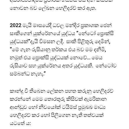
නොවන බව ලේඛන හෙලිදරව් කර ඇත.
2022 මැයි මාසයේදී ධවල මන්දිර ප්‍රකාශක ජෙන්
සාකිගෙන් යුක්රේනයේ යුද්ධය “නේටෝ ප්‍රොක්සි
යුද්ධයක්”දැයි විමසන ලදී. සාකි පිළිතුරු දෙමින්,
“මේ ගැන රුසියානු තර්කය එය බව මම දනිමි,
නමුත් එය ප්‍රොක්සි යුද්ධයක් නොවේ… මෙය
රුසියාව සහ යුක්රේනය අතර යුද්ධයකි. නේටෝව
සම්බන්ධ නැහැ.”
කාන්දු වී තිබෙන ලේකන පහත කරුනු හෙලිදරව්
කරන්නේ මෙම තොරතුරු කිසිවක් ඇමරිකාන
ආන්ඩුව හෝ නිවයෝක් ටයිම්ස් ප්‍රමුඛඛ මාධ්‍ය
හෙලිදරව් කර හෝ පිලිගෙන නැති තත්වයක්
යටතේ ය: