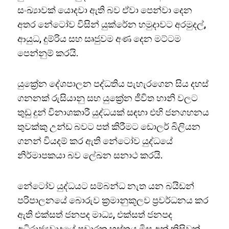
සංඛ්‍යාවක් යොදවා ඇති බව ඒවා පෙන්වා දෙන
අතර නේටෝව විසින් යුක්රේන හමුදාවට අරමුදල්,
ආයුධ, දුම්රිය සහ සෘජුවම අණ දෙන මට්ටම
පෙන්නුම් කරයි.
යුක්‍රේන දේශපාලන පද්ධතිය පැහැරගෙන සිය දහස්
ගනනක් රුසියානු සහ යුක්‍රේන ජීවිත හානි වලට
තුඩු දුන් විනාශකාරී යුද්ධයක් සඳහා එහි ජනගහනය
තුවක්කු උන්ඩ බවට පත් කිරීමට ඩොලර් බිලියන
ගනන් වියදම් කර ඇති නේටෝව යුද්ධයේ
නිර්මාපකයා බව ලේඛන සනාථ කරයි.
නේටෝව යුද්ධයට සම්බන්ධ නැත යන බයිඩන්
පරිපාලනයේ බොරුව ක්‍රමානුකූලව ප්‍රවර්ධනය කර
ඇති එක්සත් ජනපද මාධ්‍ය, එක්සත් ජනපද
අධිරාජ්‍යවාදයේ ප්‍රචාරක හස්තය මිස අන් කිසිවක්