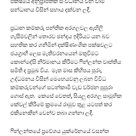
පක්ෂයේ අනුප්‍රාප්තික සංවිධානය වන වාම
සන්ධානය විසින් සහාය දක්වන ලදී.
ප්‍රධාන කම්කරු පන්තික අරගලවල ඇඟිලි
ගැසීම්වලින් තොරව ඡන්දය ඉදිරියට යන බව
සහතික කර ගනිමින් දක්ෂිණාංශික පක්ෂවලට
ජයග්‍රාහී ලෙස මැතිවරනයෙන් මතුවීමට
කොන්දේසි නිර්මානය කිරීමට ෆින්ලන්ත වෘත්තීය
සමිති ද ප්‍රමුඛ විය. මෑත මාස කිහිපය පුරා,
උද්ධමනය විසින් මෙහෙයවනු ලබන විවිධ
කම්කරුවන්ගේ සටන්කාමී වැඩ වර්ජන පුපුරා
ගොස් ඇත. කෙසේ වෙතත්, සියලු අරගල සාමූහික
කේවල් කිරීමේ ක්‍රමයේ රාමුව තුළ යටපත් කර
එකිනෙකින් වෙන්ව තබා ගන්නා ලදී.
ෆින්ලන්තයේ ප්‍රවේශය යුක්රේනයේ වසන්ත