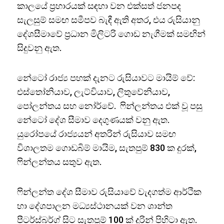
කාලයේ ප්‍රහාරයක් සඳහා වන එක්සත් ජනපද
සැලසුම් සමඟ සමීපව බැඳී ඇති අතර, එය රුසියානු
දේශසීමාවේ ප්‍රධාන මිලිටරි ගොඩ නැගීමක් සමඟින්
සිදුවනු ඇත.
නේටෝ රාජ්‍ය පහක් දැනට රුසියාවට මායිම් වේ:
එස්තෝනියාව, ලැට්වියාව, ලිතුවේනියාව,
පෝලන්තය සහ නෝර්වේ. ෆින්ලන්තය එක් වූ පසු
නේටෝ දේශ සීමාව දෙගුණයක් වනු ඇත.
යුරෝපයේ රාජ්‍යයන් අතරින් රුසියාව සමඟ
විශාලතම ගොඩබිම් මායිම, සැතපුම් 830 ක දුරක්,
ෆින්ලන්තය සතුව ඇත.
ෆින්ලන්ත දේශ සීමාව රුසියාවේ වැදගත්ම ආර්ථික
හා දේශපාලන මධ්‍යස්ථානයක් වන ශාන්ත
පීටර්ස්බර්ග් සිට සැතපුම් 100 ක් දුරින් පිහිටා ඇත.