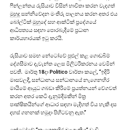
ෆින්ලන්තය රුසියාව විසින් භාවිතා කරන වැදගත්
මුහුදු සන්නිවේදන මංතීරු පාලනය කරන අතර එය
බෝල්ටික් මුහුදේ සහ ආක්ටික් ප්‍රදේශයේ
ආධිපත්‍යය සඳහා පොරබැදීමේ ප්‍රධාන
කාර්යභාරයක් ඉටු කරයි.
රුසියාව සමඟ නේටෝවේ පුළුල් කළ ගොඩබිම්
දේශසීමාව දැවැන්ත ලෙස මිලිටරීකරනය වෙමින්
පවතී. මාර්තු 18දා Politico වාර්තා කලේ, “ඉදිරි
මාසවලදී, සන්ධානය සන්ධානයේ නැගෙනහිර
මායිමේ ආයුධ ගබඩා කිරීමේ ප්‍රයත්නයන් වේගවත්
කරන අතර කෙටි දැනුම්දීමකින් මිත්‍ර
පාක්ෂිකයින්ගේ ආධාර සඳහා මැදිහත් විය හැකි දස
දහස් ගනනක් හමුදා පිහිටවනු ඇත.”
නේටෝවේ “නැගෙනහිර බලඇනිය” වැඩි