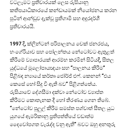
වටලෑමට ප්‍රතිචාරයක් ලෙස රුසියානු
කතිපයාධිකාරයේ කන්ඩායමක් නියෝජනය කරන
පුටින් ආන්ඩුව දැක්වූ ප්‍රතිගාමී සහ අදූරදර්ශී
ප්‍රතිචාරයයි.
1997 දී, ක්ලින්ටන් පරිපාලනය චෙක් ජනරජය,
හංගේරියාව සහ පෝලන්තය නේටෝවට ඇතුළත්
කිරීමේ ව්‍යාපාරයක් ආරම්භ කරමින් සිටියදී, සීතල
යුද්ධයේ මූලෝපායඥයා සහ “පාලනය කිරීම”
පිළිබඳ න්‍යායේ කර්තෘ ජෝර්ජ් එෆ්. කෙනන් “එය
කෙසේ හෝ සිදු වී ඇති බව” පිළිගත්තේය.
රුසියාවේ දේශසීමා දක්වා නේටෝව ව්‍යාප්ත
කිරීමට කොතැනක දී හෝ තීරණය ගෙන තිබේ.
“නේටෝව පුලුල් කිරීම සමස්ත පශ්චාත් සීතල යුධ
යුගයේ ඇමරිකානු ප්‍රතිපත්තියේ වඩාත්ම
දෛවෝපගත වැරැද්ද වනු ඇති” බවට ඔහු අනතුරු