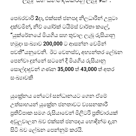
ලැබූ සහ සන්නද්ධකරනු ලැබූ 9ක්”.
පෙබරවාරි 2දා, එක්සත් ජනපද නිලධාරීන් උපුටා
දක්වමින්, නිව් යෝර්ක් ටයිම්ස් වාර්තා කලේ,
“යුක්රේනයේ මියගිය සහ තුවාල ලැබූ රුසියානු
හමුදා සංඛ්‍යාව 200,000 ට ආසන්න වෙමින්
පවතී”යනුවෙනි. ඊට වෙනස්ව, අභ්‍යන්තර ලේඛන
පෙන්වා දුන්නේ සටනේ දී මියගිය රුසියානු
සොල්දාදුවන් ගණන 35,000 ත් 43,000 ත් අතර
සංඛ්‍යාවකි
යුක්‍රේනය නේටෝ සන්ධානයට ගෙන ඒමේ
උත්සාහයන් යුක්‍රේන ජනතාවට ව්‍යසනකාරී
ප්‍රතිවිපාක සමග රුසියාවෙන් මිලිටරි ප්‍රතිචාරයක්
අවුලුවාලන බව එක්සත් ජනපදය හොඳින්ම දැන
සිටි බව ලේඛන පෙන්නුම් කරයි.