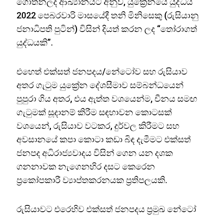
ගොතනලද ආඛ්‍යානයට අනුව, යුක්‍රේනයේ යුද්ධය
2022 පෙබරවාරි මාසයේදී තනි මිනිසෙකු (රුසියානු
ජනාධිපති පුටින්) විසින් දියත් කරන ලද “තෝරාගත්
යුද්ධයකි”.
එහෙත් එක්සත් ජනපදය/නේටෝව සහ රුසියාව
අතර ගැටුම යුක්‍රේන දේශසීමාව සම්බන්ධයෙන්
පුපුරා ගිය අතර, එය ඇත්ත වශයෙන්ම, චීනය සමඟ
ගැටුමක් සූදානම් කිරීම සඳහාවන කොටසක්
වශයෙන්, රුසියාව වටකර, දුර්වල කිරීමට සහ
අවසානයේ කපා කොටා කඩා බිඳ දැමීමට එක්සත්
ජනපද අධිරාජ්‍යවාදය විසින් ගෙන යන දශක
ගනනාවක නැගෙනහිර දසට කෙරෙන
ප්‍රකෝපකාරී ව්‍යාප්තකරනයක ප්‍රතිපලයකි.
රුසියාවට එරෙහිව එක්සත් ජනපදය ප්‍රමුඛ නේටෝ