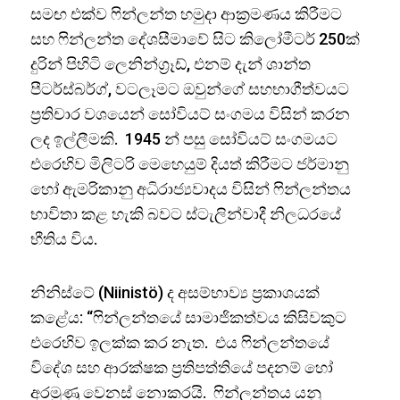
සමඟ එක්ව ෆින්ලන්ත හමුදා ආක්‍රමණය කිරීමට
සහ ෆින්ලන්ත දේශසීමාවේ සිට කිලෝමීටර් 250ක්
දුරින් පිහිටි ලෙනින්ග්‍රෑඩ්, එනම් දැන් ශාන්ත
පීටර්ස්බර්ග්, වටලෑමට ඔවුන්ගේ සහභාගීත්වයට
ප්‍රතිචාර වශයෙන් සෝවියට් සංගමය විසින් කරන
ලද ඉල්ලීමකි. 1945 න් පසු සෝවියට් සංගමයට
එරෙහිව මිලිටරි මෙහෙයුම් දියත් කිරීමට ජර්මානු
හෝ ඇමරිකානු අධිරාජ්‍යවාදය විසින් ෆින්ලන්තය
භාවිතා කළ හැකි බවට ස්ටැලින්වාදී නිලධරයේ
භීතිය විය.
නිනිස්ටේ (Niinistö) ද අසම්භාව්‍ය ප්‍රකාශයක්
කළේය: “ෆින්ලන්තයේ සාමාජිකත්වය කිසිවකුට
එරෙහිව ඉලක්ක කර නැත. එය ෆින්ලන්තයේ
විදේශ සහ ආරක්ෂක ප්‍රතිපත්තියේ පදනම් හෝ
අරමුණු වෙනස් නොකරයි. ෆින්ලන්තය යනු