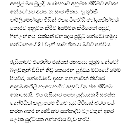
අප්‍රේල් මස මුලදී, යෝජනාව අනුමත කිරීමට අවශ්‍ය
නේටෝවේ අවසාන සාමාජිකයා වූ තුර්කි
පාර්ලිමේන්තුව විසින් එකදු විරෝධී ඡන්දයකින්වත්
තොරව අනුමත කිරීම kසම්මත කිරීමෙන් පසුව,
ෆින්ලන්තය එක්සත් ජනපදය ප්‍රමුඛ නේටෝ හමුදා
සන්ධානයේ 31 වැනි සාමාජිකයා බවට පත්විය.
රුසියාවට එරෙහිව එක්සත් ජනපදය ප්‍රමුඛ නේටෝ
බලවතුන් විසින් තීව්‍ර කෙරෙන යුද්ධය මධ්‍යයේ මෙම
පියවර, නේටෝවේ දශක ගනනාවක් තිස්සේ
ආක්‍රමණශීලී නැගෙනහිර දෙසට ව්‍යාප්ත කිරීමේ
කොටසකි. එය රුසියාව සමඟ යුද්ධයක දී සමස්ත
නෝර්ඩික් කලාපයම විභව යුධ පිටියක් බවට පත්
කරන අතර න්‍යෂ්ටිකව සන්නද්ධ බලවතුන් අතර
ලෝක යුද්ධයක අන්තරාය වැඩි කරයි.