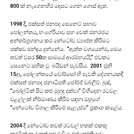
800 ක් නැගෙනහිර දෙසට ගෙන ගොස් ඇත.
1998 දී, එක්සත් ජනපද සෙනෙට් සභාව
පෝලන්තය, හංගේරියාව සහ චෙක් ජනරජය
අන්තර්ග්‍රහනය කර නේටෝව ව්‍යාප්ත කිරීමට
පක්ෂව ඡන්දය දුන්නේය. “ඇත්ත වශයෙන්ම, මෙය
තවත් වසර 50ක සාමයේ ආරම්භයයි,” එවකට
සෙනෙට් සභික වූ බයිඩන් පැවසීය. 2001 ජූනි
15දා, පෝලන්තයේ වෝර්සෝ හි පැවති දේශනයකදී
එක්සත් ජනපද ජනාධිපති ජෝර්ජ් ඩබ්ලිව්. බුෂ්,
“බෝල්ටික් සිට කළු මුහුද දක්වා” විහිදෙන රටවල
වළල්ලක් නිර්මාණය කිරීම සඳහා ඔහුගේ
“නේටෝව විශාල කිරීමේ සැලැස්ම” ප්‍රකාශ කළේය.
2004 දී නේටෝව තවත් රටවල් හතක් එකතු
කරමින් නැවතත් පුළුල් විය: එස්තෝනියාව,