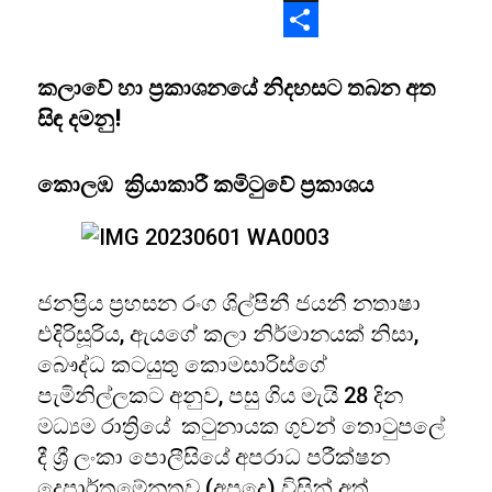
X
Share
කලාවේ හා ප්‍රකාශනයේ නිදහසට තබන අත
සිඳ දමනු!
කොලඹ ක්‍රියාකාරී කමිටුවේ ප්‍රකාශය
ජනප්‍රිය ප්‍රහසන රංග ශිල්පිනී ජයනී නතාෂා
එදිරිසූරිය, ඇයගේ කලා නිර්මානයක් නිසා,
බෞද්ධ කටයුතු කොමසාරිස්ගේ
පැමිනිල්ලකට අනුව, පසු ගිය මැයි 28 දින
මධ්‍යම රාත්‍රියේ කටුනායක ගුවන් තොටුපලේ
දී ශ්‍රී ලංකා පොලීසියේ අපරාධ පරීක්ෂන
දෙපාර්තමේනතුව (අපදෙ) විසින් අත්