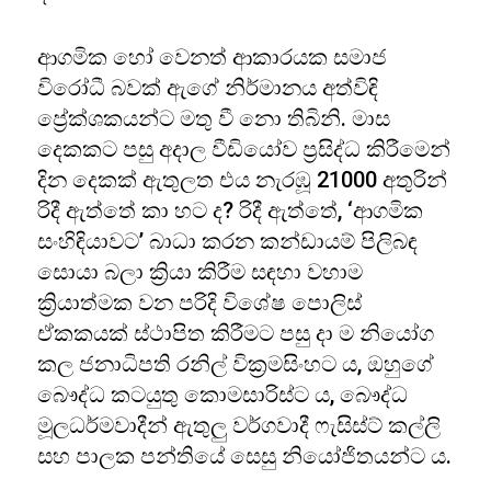
ආගමික හෝ වෙනත් ආකාරයක සමාජ
විරෝධී බවක් ඇගේ නිර්මානය අත්විඳි
ප්‍රේක්ශකයන්ට මතු වී නො තිබිනි. මාස
දෙකකට පසු අදාල වීඩියෝව ප්‍රසිද්ධ කිරීමෙන්
දින දෙකක් ඇතුලත එය නැරඹූ 21000 අතුරින්
රිදී ඇත්තේ කා හට ද? රිදී ඇත්තේ, ‘ආගමික
සංහිඳියාවට’ බාධා කරන කන්ඩායම් පිලිබඳ
සොයා බලා ක්‍රියා කිරීම සඳහා වහාම
ක්‍රියාත්මක වන පරිදි විශේෂ පොලිස්
ඒකකයක් ස්ථාපිත කිරීමට පසු දා ම නියෝග
කල ජනාධිපති රනිල් වික්‍රමසිංහට ය, ඔහුගේ
බෞද්ධ කටයුතු කොමසාරිස්ට ය, බෞද්ධ
මූලධර්මවාදීන් ඇතුලු වර්ගවාදී ෆැසිස්ට් කල්ලි
සහ පාලක පන්තියේ සෙසු නියෝජිතයන්ට ය.