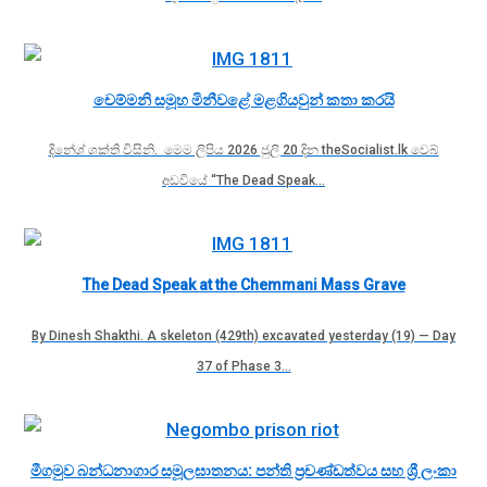
චෙම්මනි සමූහ මිනීවළේ මළගියවුන් කතා කරයි
දිනේශ් ශක්ති විසිනි. මෙම ලිපිය 2026 ජුලි 20 දින theSocialist.lk වෙබ්
අඩවියේ “The Dead Speak…
The Dead Speak at the Chemmani Mass Grave
By Dinesh Shakthi. A skeleton (429th) excavated yesterday (19) — Day
37 of Phase 3…
මීගමුව බන්ධනාගාර සමූලඝාතනය: පන්ති ප්‍රචණ්ඩත්වය සහ ශ්‍රී ලංකා