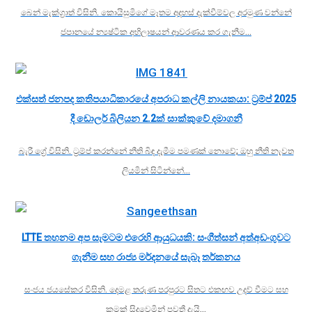
බෙන් මැක්ග්‍රාත් විසිනි. කොයිසුමිගේ මෑතම අදහස් දැක්වීම්වල අරමුණ වන්නේ
ජපානයේ න්‍යෂ්ටික අභිලාෂයන් ආවරණය කර ගැනීම…
එක්සත් ජනපද කතිපයාධිකාරයේ අපරාධ කල්ලි නායකයා: ට්‍රම්ප් 2025
දී ඩොලර් බිලියන 2.2ක් සාක්කුවේ දමාගනී
බැරී ග්‍රේ විසිනි. ට්‍රම්ප් කරන්නේ නීති බිඳ දැමීම පමණක් නොවේ; ඔහු නීති නැවත
ලියමින් සිටින්නේ…
LTTE තහනම අප සැමටම එරෙහි ආයුධයකි: සංගීත්සන් අත්අඩංගුවට
ගැනීම සහ රාජ්‍ය මර්දනයේ සැබෑ තර්කනය
සංජය ජයසේකර විසිනි. දෙමළ තරුණ පරපුරට සිතට එකඟව උදව් වීමට සහ
කුමක් සිදුවෙමින් පවතී දැයි…