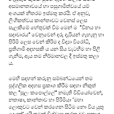
අසමානතාවයේ හා පසුගාමීත්වයේ යම්
අංශයක් නිතරම ඉස්මතු කරයි. ඒ අනුව,
ලිංගිකත්වය කාන්තාවට වෙනස් ලෙස
සැලකීමේ හේතුවක් වීම මෙන් ම “විනය හා
සදාචාරය” වෙනුවෙන් දරු දැරියන් ගැහැනු හා
පිරිමි ලෙස වෙන් කිරිම ද විද්‍යා විරෝධී,
ප්‍රතිගාමී අදහසකි ය යන සිය වැටහීම හා පිලි
ගැනීම, ඇය තම නිර්මානවල දී ඉස්මතු කලා
ය.
මෙහි සදහන් කරුනු සම්බන්ධයෙන් තම
පුද්ගලික අදහස ප්‍රකාශ කිරීම සඳහා නිකුත්
කල “සුලං කපොල්ලේ” නමැති වීඩියෝවෙන්,
නතාෂා, කාන්තාව හා පිරිමියා ‘මහා
ලොකුවට වෙන් කරගෙන සිටීම නො විය යුතු