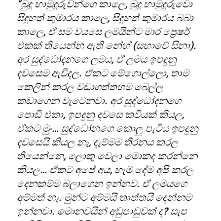
“බුදු හාමුදුරුවන්ගෙ කාලෙ, බුදු හාමුදුරුවො
සිදුහත් කුමාරය කාලෙ, සිදුහත් කුමාරය බබා
කාලෙ, ඒ සම වයසෙ ලමයින්ට මාර ප්‍රෙෂර්
එකක් තියෙන්න ඇති නේහ් (සභාවේ සිනා).
අර සුද්ධෝදනගෙ ලමය, ඒ ලමය ඉපදුනු
දවසෙම ඇවිදල. ඒකට මේගොල්ලො, තාම
කෙලින් කරල වඩාගත්තහම බෙල්ල
කඩාගෙන වැටෙනවා. අර සුද්ධෝදනගෙ
පොඩි එකා, ඉපදුනු දවසෙ කවියක් කියල,
ඒකට මුං… සුද්ධෝනගෙ කොලු පැටිය ඉපදුනු
දවසෙයි කියල නෑ, දැම්මම තීරනය කරල
තියෙන්නෙ, ලොකු වෙලා මොකද කරන්නෙ
කියල… ඒකට අපේ අය, හැම දේම අපි කරල
දෙනකම්ම බලාගෙන ඉන්නව. ඒ ලමයගෙ
අම්මත් නෑ. මුන්ට අම්මයි තාත්තයි දෙන්නම
ඉන්නවා. මොනවයින් අඩුපාඩුවක් ද? සැප