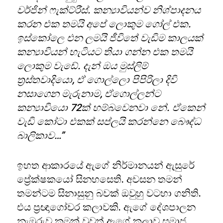
වර්ජින් ෆැක්ට්රීස්. කන්‍යාවියන්ව නිශ්පාදනය
කරන එක තමයි අපේ ලොකුම ගෝල් එක.
ඉස්කෝලෙ එන ලමයි ජීවිතේ වැඩිම කාලයක්
කන්‍යාවියන් හැටියට තියා ගන්න එක තමයි
ලොකුම වැඩේ. දැන් ඔය මුස්ලිම්
ත්‍රස්තවාදියො, ඒ ගොල්ලො පිපිරිලා දිවි
නසාගෙන මැරුනාම, ඒගොල්ලන්ට
කන්‍යාවියො 72ක් හම්බවෙනවා නේ. ඒකෙන්
වැඩි කෝටා එකක් සප්ලයි කරන්නෙ බෞද්ධ
බාලිකාව…”
ඉහත ආකාරයේ ඇගේ නිර්මානයන් ඇසුරේ
ප්‍රේක්ෂකයෝ සිනහසෙති. අවසන තමන්
තමන්ටම සිනාසුනු බවක් ඔවුහු වටහා ගනිති.
එය ප්‍රඥාගෝචර කලාවකි. ඇගේ දේශපාලන
නැඹුරුව කුමක් වුවත් ඇගේ කලාව සමාජ