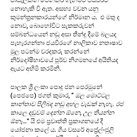
පාසැලකින් වෙන්කර ගැනීමට ජයවීරට
නොහැකි වී ඇත. අසභ්‍ය වචන යනු
කුමන්ත්‍රනකාරයන්ගේ නිර්මාන ය. එ මතු ද
නොව, බොහෝවිට සැකකරුවන්
සම්බන්ධයෙන් නඩු අසා තීන්දු දීමේ බලයද
පැහැරගන්නා ජයවීරගේ නාලිකාව නතාෂාව
මුල පටන්ම වරදකරු කරන්නේ
නිර්දෝෂීභාවයේ පූර්ව නිගමනයේ අයිතියද
ඇයට අහිමි කරමිනි.
පාලක ශ්‍රී ලංකා පොදු ජන පෙරමුනේ
(පෙජපෙ) ජගත් කුමාර, “
ඔල මොට්ටල
කාන්තාව පිලිබද නඩු අහල වැඩක් නැහැ. රජ
කාලෙ දඩුවම් දෙන්න ඕනෙ, උල තියන්න
ඕනෑ…
” යි එම ප්‍රවෘත්ති ප්‍රකාශනයේ දී
යෝජනා කලේ ය. ගිය වසරේ අප්‍රේල්-ජුලි