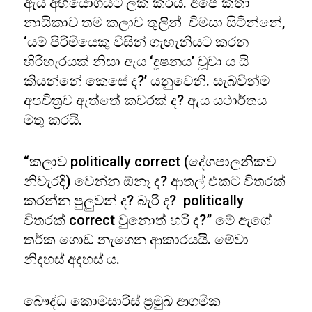
ඇය අභියෝගයට ලක් කරයි. අපේ කතා
නායිකාව තම කලාව තුලින් විමසා සිටින්නේ,
‘යම් පිරිමියෙකු විසින් ගැහැනියට කරන
හිරිහැරයක් නිසා ඇය ‘දූෂනය’ වූවා ය යි
කියන්නේ කෙසේ ද?’ යනුවෙනි. සැබවින්ම
අපවිත්‍රව ඇත්තේ කවරක් ද? ඇය යථාර්තය
මතු කරයි.
“කලාව politically correct (දේශපාලනිකව
නිවැරදි) වෙන්න ඕනෑ ද? ආතල් එකට විතරක්
කරන්න පුලුවන් ද? බැරි ද? politically
විතරක් correct වුනොත් හරි ද?” මේ ඇගේ
තර්ක ගොඩ නැගෙන ආකාරයයි. මේවා
නිදහස් අදහස් ය.
බෞද්ධ කොමසාරිස් ප්‍රමුඛ ආගමික