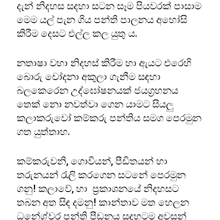
දැන් නිදහස සදහා සටන සෑම පියවරක් පාසාම
මෙම යල් පැන ගිය පන්ති පාලනය අහෝසි
කිරීම දෙසට එල්ල කල යුතු ය.
නතාෂා වහා නිදහස් කිරීම හා ඇයට එරෙහි
බොරු චෝදනා අකුලා ගැනීම සඳහා
බලකෙරෙන උද්ඝෝෂනයක් ජයග්‍රහනය
තෙක් නො නවත්වා ගෙන යාමට සියලු
කලාකරුවෝ කම්කරු පන්තිය සමග පෙරමුන
ගත යුත්තාහ.
කම්කරුවනි, ගොවියන්, පීඩිතයන් හා
තරුනයන් රැලි කරගෙන සටනේ පෙරමුන
ගනු! කලාවේ, හා ප්‍රකාශනයේ නිදහසට
තබන අත සිඳ දමනු! කාන්තාව මත හෙලන
ධනේශ්වර පන්ති පීඩනය සදහටම අවසන්