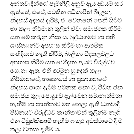
අන්තවාදීන්ගේ පැමිනිලි අනුව ඇය දඩයම් කර
ඇත්තේ, එසේ, පවතින අධිකාරීන් බිඳලන,
නිදහස් අදහස් දැරීම, ඒ වෙනුනේ පෙනී සිටීම
හා කලා නිර්මාන තුලින් ඒවා සමාජගත කිරිම
යන මේ කරුනු නිසා ය. බුද්ධාගමට හා එහි
ශාස්තෲන්ට අපහාස කිරීම හා ආගමික
සංහිඳියාව නැති කිරීම, බාලිකා විද්‍යාලවලට
අපහාස කිරීම යන චෝදනා ඇයට විරුද්ධව
ගොතා ඇත. එහි අරමුන හුදෙක් කලා
නිර්මානයේ, භාෂනයේ හා ප්‍රකාශනයේ
නිදහස පාගා දැමීම පමනක් නො ව, පීඩිත ජන
සමාජය තුල පොදුවේ දැල්වෙන සමානාත්මතා
හැඟීම් හා කාන්තාව මත හෙලා ඇති ධනවාදී
පීඩනයට විරුද්ධව කාන්තාවන් තුලින්ම නැගී
එන විමුක්තිකාමී හැඟීම් අංකුර අවස්ථාවේ දී ම
තලා වනසා දැමීම ය.