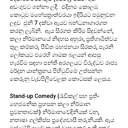
අඩංගුවට ගන්නා ලදී. එදිනම කොලඹ
කොටුව මහේසත්‍රාත්වරයා ඉදිරියට පමුනුවන
ලදුව ජුනි 7 දක්වා ඇයව බන්ධනාගාරගත
කරනු ලැබිනි. ඇය සිරගත කිරීම සිදුවන්නේ,
කලා නිර්මානයේ නිදහස අහුරා, ප්‍රතිගාමීත්වය
තුල කම්කරු පීඩිත මහජනයා සිරකර, පැරනි
ලෝකයට එරෙහි ගාමක බලයන් ආපසු
හැරවීම සඳහා පන්ති අරගලයට විරුද්ධව රාජ්‍ය
මර්දන යාන්ත්‍රනය පිහිටුවීමේ උත්සන්න
කෙරුනු වැඩපිලිවෙලක කොටසක් ලෙසය.
Stand-up Comedy (රැඩිකල් සහ ප්‍රති-
හෙජමනික ප්‍රහසන කලා නිර්මාන
ප්‍රවනතාවක්) නිර්මානවේදිනියක් වන,
නතාෂා ගල්කිස්ස ප්‍රදේශවාසී තරුනියකි. ඇය