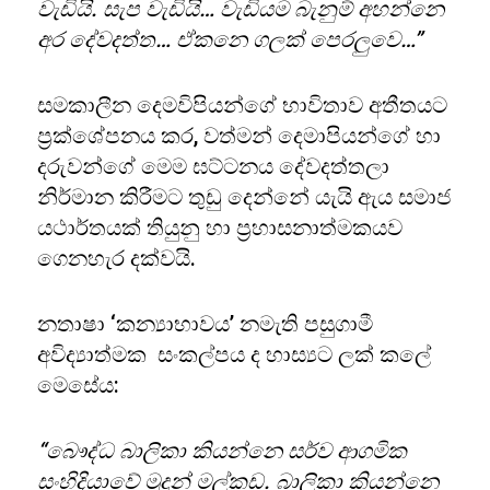
වැඩියි. සැප වැඩියි… වැඩියම බැනුම් අහන්නෙ
අර දේවදත්ත… ඒකනෙ ගලක් පෙරලුවෙ…”
සමකාලීන දෙමවිපියන්ගේ භාවිතාව අතීතයට
ප්‍රක්ශේපනය කර, වත්මන් දෙමාපියන්ගේ හා
දරුවන්ගේ මෙම ඝට්ටනය දේවදත්තලා
නිර්මාන කිරීමට තුඩු දෙන්නේ යැයි ඇය සමාජ
යථාර්තයක් තියුනු හා ප්‍රහාසනාත්මකයව
ගෙනහැර දක්වයි.
නතාෂා ‘කන්‍යාභාවය’ නමැති පසුගාමී
අවිද්‍යාත්මක සංකල්පය ද හාස්‍යට ලක් කලේ
මෙසේය:
“බෞද්ධ බාලිකා කියන්නෙ සර්ව ආගමික
සංහිදියාවේ මුදුන් මල්කඩ. බාලිකා කියන්නෙ