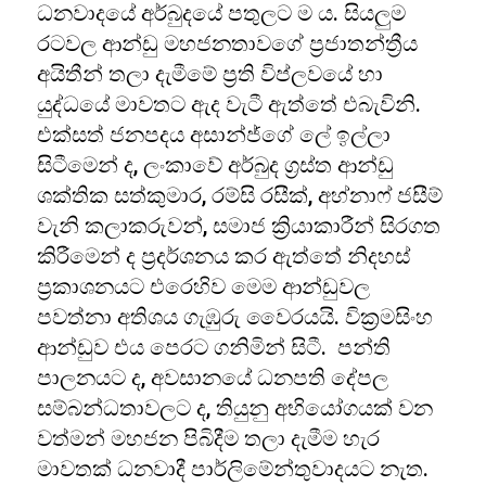
ධනවාදයේ අර්බුදයේ පතුලට ම ය. සියලුම
රටවල ආන්ඩු මහජනතාවගේ ප්‍රජාතන්ත්‍රීය
අයිතීන් තලා දැමීමේ ප්‍රති විප්ලවයේ හා
යුද්ධයේ මාවතට ඇද වැටී ඇත්තේ එබැවිනි.
එක්සත් ජනපදය අසාන්ජ්ගේ ලේ ඉල්ලා
සිටීමෙන් ද, ලංකාවේ අර්බුද ග්‍රස්ත ආන්ඩු
ශක්තික සත්කුමාර, රම්සි රසීක්, අහ්නාෆ් ජසීම්
වැනි කලාකරුවන්, සමාජ ක්‍රියාකාරීන් සිරගත
කිරීමෙන් ද ප්‍රදර්ශනය කර ඇත්තේ නිදහස්
ප්‍රකාශනයට එරෙහිව මෙම ආන්ඩුවල
පවත්නා අතිශය ගැඹුරු වෛරයයි. වික්‍රමසිංහ
ආන්ඩුව එය පෙරට ගනිමින් සිටී. පන්ති
පාලනයට ද, අවසානයේ ධනපති දේපල
සම්බන්ධතාවලට ද, තියුනු අභියෝගයක් වන
වත්මන් මහජන පිබිදීම තලා දැමීම හැර
මාවතක් ධනවාදී පාර්ලිමේන්තුවාදයට නැත.