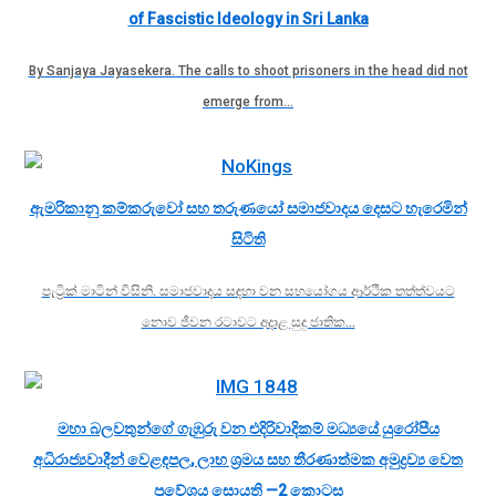
of Fascistic Ideology in Sri Lanka
By Sanjaya Jayasekera. The calls to shoot prisoners in the head did not
emerge from…
ඇමරිකානු කම්කරුවෝ සහ තරුණයෝ සමාජවාදය දෙසට හැරෙමින්
සිටිති
පැට්‍රික් මාටින් විසිනි. සමාජවාදය සඳහා වන සහයෝගය ආර්ථික තත්ත්වයට
නොව ජීවන රටාවට අදාළ සුදු ජාතික…
මහා බලවතුන්ගේ ගැඹුරු වන එදිරිවාදිකම් මධ්‍යයේ යුරෝපීය
අධිරාජ්‍යවාදීන් වෙළඳපල, ලාභ ශ්‍රමය සහ තීරණාත්මක අමුද්‍රව්‍ය වෙත
ප්‍රවේශය සොයති —2 කොටස