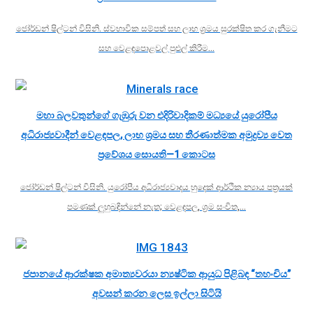
ජෝර්ඩන් ෂිල්ටන් විසිනි. ස්වභාවික සම්පත් සහ ලාභ ශ්‍රමය සුරක්ෂිත කර ගැනීමට
සහ වෙළඳපොළවල් පුළුල් කිරීම…
මහා බලවතුන්ගේ ගැඹුරු වන එදිරිවාදිකම් මධ්‍යයේ යුරෝපීය
අධිරාජ්‍යවාදීන් වෙළඳපල, ලාභ ශ්‍රමය සහ තීරණාත්මක අමුද්‍රව්‍ය වෙත
ප්‍රවේශය සොයති—1 කොටස
ජෝර්ඩන් ෂිල්ටන් විසිනි. යුරෝපීය අධිරාජ්‍යවාදය හුදෙක් ආර්ථික න්‍යාය පත්‍රයක්
පමණක් ලුහුබඳින්නේ නැත; වෙළඳපල, ශ්‍රම සංචිත,…
ජපානයේ ආරක්ෂක අමාත්‍යවරයා න්‍යෂ්ටික ආයුධ පිළිබඳ “තහංචිය”
අවසන් කරන ලෙස ඉල්ලා සිටියි