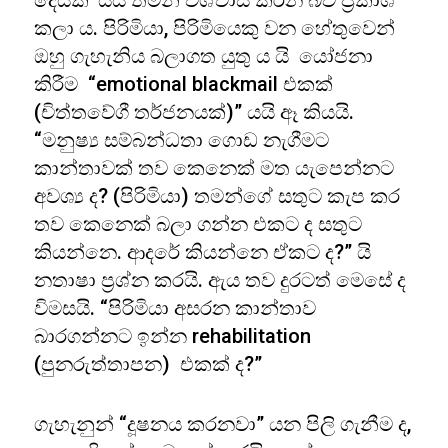
දෙයක්’ යයි තමන් විශ්වාස කරන බව ප්‍රකාශ
කලා ය. පිරිමියා, පිරිමියෙකු වන හේතුවෙන්
ඔහු ගැහැනිය බලාගත යුතු ය යි යෝජනා
කිරීම “emotional blackmail එකක්
(චිත්තවේගී තර්ජනයක්)” යයි ඈ කියයි.
“මනුෂ්‍ය සම්බන්ධතා ගොඩ නැගීමට
කාන්තාවක් තව කෙනෙක් මත යැපෙන්නට
අවශ්‍ය ද? (පිරිමියා) තමන්ගේ සතුට කැප කර
තව කෙනෙක් බලා ගන්න එකට ද සතුට
කියන්නෙ. ආදරේ කියන්නෙ ඒකට ද?” යි
නතාෂා ප්‍රශ්න කරයි. ඇය තව දුරටත් මෙසේ ද
විමසයි. “පිරිමියා අසරන කාන්තාව
බාරගන්නට ඉන්න rehabilitation
(පුනරුත්තාපන) එකක් ද?”
ගැහැනුන් “දූෂනය කරනවා” යන පිලි ගැනීම ද,