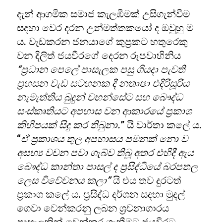
දැන් ආගමික සමාජ කැලඹීමක් උසිගැන්වීම
සදහා වෙර දරන උන්මත්තකයෝ ද ඔවුහු ම
ය. වැඩකරන ජනයාගේ කුප්‍රකට හතුරෙකු
වන දිලිත් ජයවීරගේ දෙරන රූපවාහිනිය
“ප්‍රධාන පෙලේ පාසැලක පසු ගියදා පැවති
ප්‍රහසන වැඩ සටහනක දී නතාෂා එදිරිසූරිය
නැමැත්තිය බුදුන් වහන්සේට සහ බෞද්ධ
සංස්කෘතියට අපහාස වන ආකාරයේ ප්‍රකාශ
කිහිපයක් සිදු කර තිබුනා.
” යි වාර්තා කලේ ය.
“
ඒ ප්‍රකාශය තුල අපහාසය පමනක් නො ව
අසභ්‍ය වචන පවා ගැබ්ව තිබූ අතර එහිදී ඇය
බෞද්ධ කාන්තා පාසල් ද ප්‍රසිද්ධියේ බරපතල
ලෙස විවේචනය කලා”
යි එය තව දුරටත්
ප්‍රකාශ කලේ ය. ප්‍රසිද්ධ දර්ශන සදහා මුදල්
ගෙවා වෙන්කරනු ලබන ශ්‍රවනාගාරය