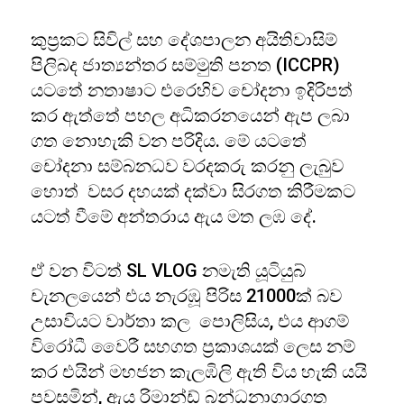
කුප්‍රකට සිවිල් සහ දේශපාලන අයිතිවාසිම්
පිලිබද ජාත්‍යන්තර සම්මුති පනත (ICCPR)
යටතේ නතාෂාට එරෙහිව චෝදනා ඉදිරිපත්
කර ඇත්තේ පහල අධිකරනයෙන් ඇප ලබා
ගත නොහැකි වන පරිදිය. මේ යටතේ
චෝදනා සම්බනධව වරදකරු කරනු ලැබුව
හොත් වසර දහයක් දක්වා සිරගත කිරීමකට
යටත් වීමේ අන්තරාය ඇය මත ලඹ දේ.
ඒ වන විටත් SL VLOG නමැති යූටියුබ්
චැනලයෙන් එය නැරඹූ පිරිස 21000ක් බව
උසාවියට වාර්තා කල පොලිසිය, එය ආගම්
විරෝධී වෛරී සහගත ප්‍රකාශයක් ලෙස නම්
කර එයින් මහජන කැලඹිලි ඇති විය හැකි යයි
පවසමින්, ඇය රිමාන්ඩ් බන්ධනාගාරගත