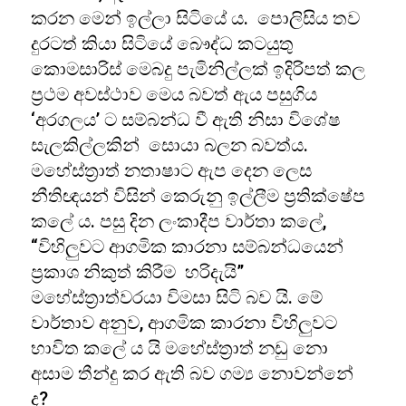
කරන මෙන් ඉල්ලා සිටියේ ය. පොලිසිය තව
දුරටත් කියා සිටියේ බෞද්ධ කටයුතු
කොමසාරිස් මෙබදු පැමිනිල්ලක් ඉදිරිපත් කල
ප්‍රථම අවස්ථාව මෙය බවත් ඇය පසුගිය
‘අරගලය’ ට සම්බන්ධ වී ඇති නිසා වි⁣ශේෂ
සැලකිල්ලකින් සොයා බලන බවත්ය.
මහේස්ත්‍රාත් නතාෂාට ඇප දෙන ලෙස
නීතිඥයන් විසින් කෙරුනු ඉල්ලීම ප්‍රතික්ෂේප
කලේ ය. පසු දින ලංකාදීප වාර්තා කලේ,
“විහිලුවට ආගමික කාරනා සම්බන්ධයෙන්
ප්‍රකාශ නිකුත් කිරීම හරිදැයි”
මහේස්ත්‍රාත්වරයා විමසා සිටි බව යි. මේ
වාර්තාව අනුව, ආගමික කාරනා විහිලුවට
භාවිත කලේ ය යි මහේස්ත්‍රාත් නඩු නො
අසාම තීන්දු කර ඇති බව ගම්‍ය නොවන්නේ
ද?