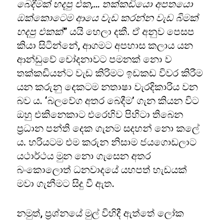
බෙදීමක් හදපු එක,… තක්කඩියො අපතයො
ඔක්කොටෙම ආයෙ වැඩ කරන්න වැඩ බිමක්
හදපු එකක්
” යයි හෙලා දකී. ඒ අනුව පෙසප
කියා සිටින්නේ, ආගමට අපහාස කලාය යන
ආන්ඩුවේ චෝදනාවට පමනක් නො ව
තක්කඩියන්ට වැඩ කිරිමට ඉඩකඩ විවර කිරීම
යන කරුනු දෙකටම නතාෂා වැරදිකාරිය වන
බව ය. ‘බලවේග අතර බෙදීම’ ගැන කියන විට
ඔහු එකිනෙකාට එරෙහිව පිහිටා තිබෙන
ප්‍රධාන පන්ති දෙක ගැනම සදහන් නො කලේ
ය. හරියටම එම කරුන නිසාම ජයගොඩලාට
යථාර්ථය මුන නො ගැසෙන අතර
බංකොලොත් ධනවාදයේ යහපත් හැඩයක්
මවා ගැනීමට සිදු වී ඇත.
නමුත්, ප්‍රශ්නයේ මුල් විහිදී ඇත්තේ ලෝක