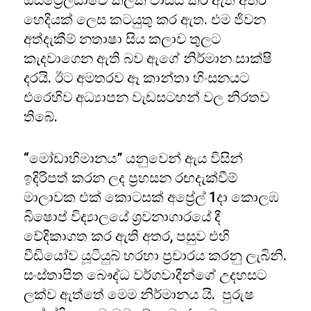
ඔස්ට්‍රේලියාවේ කලක් වාසය කර ඇති අතර
හෙදියක් ලෙස කටයුතු කර ඇත. එම ජිවන
අත්දැකීම් නතාෂා සිය කලාව තුලට
කැදවාගෙන ඇති බව ඇගේ නිර්මාන සාක්ෂි
දරයි. ඊට අමතරව ඈ කාන්තා හිංසනයට
එරෙහිව අධ්‍යාපන වැඩසටහන් වල නිරතව
තිබේ.
“මෝඩාභිමානය” යනුවෙන් ඇය විසින්
ඉදිරිපත් කරන ලද ප්‍රහසන රඟදැක්වීම්
මාලාවක එක් කොටසක් අප්‍රේල් 1දා කොලඹ
බිෂොප් විද්‍යාලයේ ශ්‍රවනාගාරයේ දී
වේදිකාගත කර ඇති අතර, පසුව එහි
වීඩියෝව යූටියුබ් හරහා ප්‍රචාරය කරනු ලැබිනි.
සංස්තාපිත බෞද්ධ වර්ගවාදීන්ගේ උදහසට
ලක්ව ඇත්තේ මෙම නිර්මානය යි. පුරුෂ