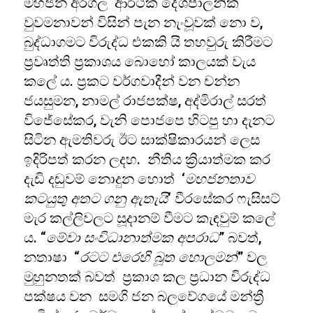
මහජන අරගල ආර්ථික දේශපාලනික
වුවමනාවන් විසින් පැන නැංවූවක් නො ව,
බුද්ධාගමට විරුද්ධ එකකි යි තහවුරු කිරීමට
ප්‍රවෘත්ති ප්‍රකාශය බොහෝ කාලයක් වැය
කලේ ය. ප්‍රකට වර්ගවාදීන් වන චන්න
ජයසුමන, නාමල් රාජපක්ෂ, අද්මිරාල් සරත්
විජේසේකර, වැනි පොජපෙ හිටපු හා දැනට
සිටින ඇමතිවරු ඊට සාක්ෂිකාරයන් ලෙස
ඉදිරිපත් කරන ලදහ. නීතිය ක්‍රියාත්මක කර
දැඩි දඬුවම් නොදුන හොත් ‘
මහජනතාව
කටයුතු අතට ගනු ඇතැයි
‘ වීරසේකර ෆැසිසට්
මැර කල්ලිවලට සූදානම් වීමට කැඳවුම් කලේ
ය. “
මේවා සංවිධානාත්මක අපරාධ
” බවත්,
නතාෂා “
රටට එරෙහි බූත හොලමන්
” වල
මුහුනතක් බවත් ප්‍රකාශ කල ප්‍රධාන විරුද්ධ
පක්ෂය වන සමගි ජන බලවේගයේ මන්ත්‍රී