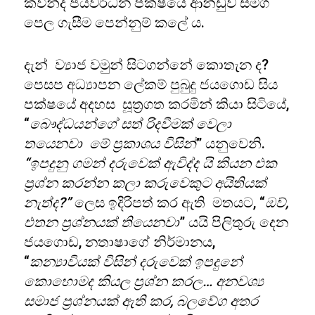
කවින්ද ජයවර්ධන පක්ෂයේ ආන්ඩුව සමග
පෙල ගැසීම පෙන්නුම් කලේ ය.
දැන් ව්‍යාජ වමුන් සිටගන්නේ කොතැන ද?
පෙසප අධ්‍යාපන ලේකම් පුබුදු ජයගොඩ සිය
පක්ෂයේ අදහස සූත්‍රගත කරමින් කියා සිටියේ,
“
බෞද්ධයන්ගේ සත් රිදවීමක් වෙලා
තයෙනවා මේ ප්‍රකාශය විසින්
” යනුවෙනි.
“ඉපදුනු ගමන් දරුවෙක් ඇවිද්ද යි කියන එක
ප්‍රශ්න කරන්න කලා කරුවෙකුට අයිතියක්
නැත්ද?”
ලෙස ඉදිරිපත් කර ඇති මතයට, “
ඔව්,
එතන ප්‍රශ්නයක් තියෙනවා
” යයි පිලිතුරු දෙන
ජයගොඩ, නතාෂාගේ නිර්මානය,
“
කන්‍යාවියක් විසින් දරුවෙක් ඉපදුනේ
කොහොමද කියල ප්‍රශ්න කරල… අනවශ්‍ය
සමාජ ප්‍රශ්නයක් ඇති කර, බලවේග අතර