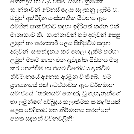
කේන්ද්‍රිය හා වැඩවසම් සමාජ ක්‍රමයක
කාන්තාවන් වෙනස් ලෙස සලකනු ලැබීම හා
ඔවුන් අත්විඳින සංස්කෘතික පීඩනය ඇය
එමගින් සාකච්ඡාව සඳහා ඉදිරිපත් කරන එක්
මාතෘකාව කි. කාන්තාවන් තම දරුවන් සෙසු
ලමුන් හා තරගකාරී ලෙස පිහිටුවීම සඳහා
දරුවන් සංසන්දනය කර හෙලා දැකීම හරහා
ලමුන් මතට ගෙන එන දැවැන්ත පීඩනය මතු
කර පෙන්වීම හා එය⁣ට විරෝධය දැක්වීම
නිර්මානයේ අනෙක් අරමුන වී තිබේ. එම
ප්‍රහසනයේ එක් අවස්ථාවක ඇය වර්තමාන
සමාජයේ ‘තරඟයට’ ගොදුරු වූ ගැහැනුන්ගේ
හා ලමුන්ගේ අර්බුදය කලාත්මක සංකල්පයක්
ලෙස වේදිකාව මත නිර්මානය කරන්නේ
පහත සදහන් වචනවලිනි: