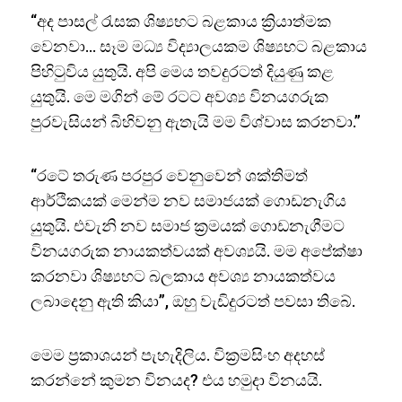
“අද පාසල් රැසක ශිෂ්‍යභට බළකාය ක්‍රියාත්මක
වෙනවා… සෑම මධ්‍ය විද්‍යාලයකම ශිෂ්‍යභට බළකාය
පිහිටුවිය යුතුයි. අපි මෙය තවදුරටත් දියුණු කළ
යුතුයි. මෙ මගින් මේ රටට අවශ්‍ය විනයගරුක
පුරවැසියන් බිහිවනු ඇතැයි මම විශ්වාස කරනවා.”
“රටේ තරුණ පරපුර වෙනුවෙන් ශක්තිමත්
ආර්ථිකයක් මෙන්ම නව සමාජයක් ගොඩනැගිය
යුතුයි. එවැනි නව සමාජ ක්‍රමයක් ගොඩනැගීමට
විනයගරුක නායකත්වයක් අවශ්‍යයි. මම අපේක්ෂා
කරනවා ශිෂ්‍යභට බලකාය අවශ්‍ය නායකත්වය
ලබාදෙනු ඇති කියා”, ඔහු වැඩිදුරටත් පවසා තිබේ.
මෙම ප්‍රකාශයන් පැහැදිලිය. වික්‍රමසිංහ අදහස්
කරන්නේ කුමන විනයද? එය හමුදා විනයයි.