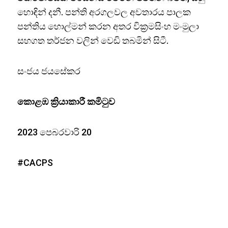
හොඳින් දනී. පන්ති අරගලවල අවතාරය පාලක
පන්තිය හොල්මන් කරන අතර වික්‍රමසිංහ මංමුලා
සහගත තර්ජන වලින් වෙඩි තබමින් සිටී.
සංජය ජයසේකර
කොළඹ ක්‍රියාකාරී කමිටුව
2023 පෙබරවාරි 20
#CACPS