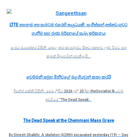
LTTE තහනම අප සැමටම එරෙහි ආයුධයකි: සංගීත්සන් අත්අඩංගුවට
ගැනීම සහ රාජ්‍ය මර්දනයේ සැබෑ තර්කනය
සංජය ජයසේකර විසිනි. දෙමළ තරුණ පරපුරට සිතට එකඟව උදව් වීමට සහ
කුමක් සිදුවෙමින් පවතී දැයි…
චෙම්මනි සමූහ මිනීවළේ මළගියවුන් කතා කරයි
දිනේශ් ශක්ති විසිනි. මෙම ලිපිය 2026 ජුලි 20 දින theSocialist.lk වෙබ්
අඩවියේ “The Dead Speak…
The Dead Speak at the Chemmani Mass Grave
By Dinesh Shakthi. A skeleton (429th) excavated yesterday (19) — Day