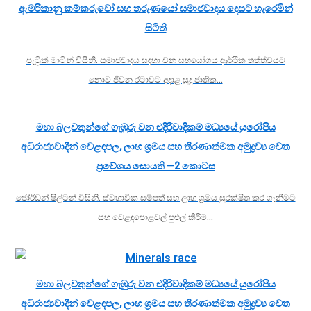
ඇමරිකානු කම්කරුවෝ සහ තරුණයෝ සමාජවාදය දෙසට හැරෙමින්
සිටිති
පැට්‍රික් මාටින් විසිනි. සමාජවාදය සඳහා වන සහයෝගය ආර්ථික තත්ත්වයට
නොව ජීවන රටාවට අදාළ සුදු ජාතික…
මහා බලවතුන්ගේ ගැඹුරු වන එදිරිවාදිකම් මධ්‍යයේ යුරෝපීය
අධිරාජ්‍යවාදීන් වෙළඳපල, ලාභ ශ්‍රමය සහ තීරණාත්මක අමුද්‍රව්‍ය වෙත
ප්‍රවේශය සොයති —2 කොටස
ජෝර්ඩන් ෂිල්ටන් විසිනි. ස්වභාවික සම්පත් සහ ලාභ ශ්‍රමය සුරක්ෂිත කර ගැනීමට
සහ වෙළඳපොළවල් පුළුල් කිරීම…
මහා බලවතුන්ගේ ගැඹුරු වන එදිරිවාදිකම් මධ්‍යයේ යුරෝපීය
අධිරාජ්‍යවාදීන් වෙළඳපල, ලාභ ශ්‍රමය සහ තීරණාත්මක අමුද්‍රව්‍ය වෙත