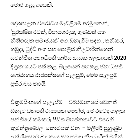
මොර ගැසූ අයෙකි.
දේශපාලන විරෝධය මැඩලීමේ අරමුනෙන්,
‘සුරක්ෂිත රටක්, විනයගරුක, ගුණවත් සහ
නීතිගරුක සමාජයක්’ ගොඩනැගීම සඳහා, තනිකර,
හමුදා, බුද්ධි අංශ සහ පොලිස් නිලධාරීන්ගෙන්
සමන්විත ජනාධිපති කාර්ය සාධක බලකායක් 2020
දී ප්‍රකාශයට පත් කළ, බලයෙන් පහකළ ජනාධිපති
ගෝඨාභය රාජපක්ෂගේ සැලසුම්, මෙම සැලසුම්
ප්‍රතිරාවය කරයි.
වික්‍රමසිංහගේ සැලැස්ම – වර්ථමානයේ වෙනත්
ඕනෑම ධනපති රාජ්‍යයක මෙන්ම, මේ රටේද පාලක
පන්තියේ කම්කරු පීඩිත මහජනතාවට එරෙහි
කුමන්ත්‍රණවල කොටසක් වන – මලිටර් පුහුණුව
ලත් ශිෂ්‍යභට බළකාය සහ හමුදා නිලධාරීන් මගින්,