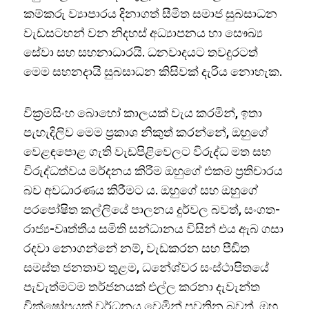
කම්කරු ව්‍යාපාරය දිනාගත් සීමිත සමාජ සුබසාධන
වැඩසටහන් වන නිදහස් අධ්‍යාපනය හා සෞඛ්‍ය
සේවා සහ සහනාධාරයි. ධනවාදයට තවදුරටත්
මෙම සහනදායි සුබසාධන කිසිවක් දැරිය නොහැක.
වික‍්‍රමසිංහ බොහෝ කාලයක් වැය කරමින්, ඉතා
පැහැදිලිව මෙම ප‍්‍රකාශ නිකුත් කරන්නේ, ඔහුගේ
වෙළඳපොළ ගැති වැඩපිළිවෙලට විරුද්ධ මත සහ
විරුද්ධත්වය මර්දනය කිරීම ඔහුගේ එකම ප‍්‍රතිචාරය
බව අවධාරණය කිරීමට ය. ඔහුගේ සහ ඔහුගේ
පරපෝෂිත කල්ලියේ පාලනය දුර්වල බවත්, සංගත-
රාජ්‍ය-වෘත්තීය සමිති සන්ධානය විසින් එය ඇබ ගසා
රදවා නොගන්නේ නම්, වැඩකරන සහ පීඩිත
සමස්ත ජනතාව තුළම, ධනේශ්වර සංස්ථාපිතයේ
පැවැත්මටම තර්ජනයක් එල්ල කරනා දැවැන්ත
වික්ෂෝපයක් වර්ධනය වෙමින් පවතින බවත්, ඔහු