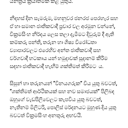
යන්ත්‍රය ක්‍රියාත්මක කළ යුතුය.
නිදහස් දින සැමරුම, මහනුවර ජනරජ පෙරහැර සහ
ඒ හා සමාන ජාතිකවාදී ප්‍රචාර වල අරමුන වන්නේ,
වික්‍රමසිංහ නිර්දය ලෙස තලා දැමීමට දිවුරුම් දී ඇති
කම්කරු පන්ති, තරුන හා ශිෂ්‍ය විරෝධතා
ව්‍යාපාරවලට එරෙහිව අන්ත ජාතිකවාදී සහ
වර්ගවාදී භටකාය යන් හමුදාවක් සූදානම් කිරීම
සඳහා ජාතිකවාදී හැඟීම් ශක්තිමත් කිරීමට ය.
සිසුන් හා තරුනයන් “විනයගරුක” විය යුතු බවටත්,
“ශක්තිමත් ආර්ථිකයක් සහ නව සමාජයක්” පිලිබඳ
ඔහුගේ වැඩපිලිවෙලට කැපවිය යුතු බවටත්,
නැතිනම් මිලිටරි, පොලිස් මර්දනයට මුහුණ දිය යුතු
බවටත් වික්‍රමසිංහ අනතුරු අඟවයි.