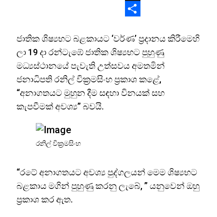
X
Share
ජාතික ශිෂ්‍යභට බළකායට ‘වර්ණ’ ප්‍රදානය කිරීමෙහි
ලා 19 දා රන්ටැඹේ ජාතික ශිෂ්‍යභට පුහුණු
මධ්‍යස්ථානයේ පැවැති උත්සවය අමතමින්
ජනාධිපති රනිල් වික්‍රමසිංහ ප්‍රකාශ කළේ,
“අනාගතයට මුහුන දීම සඳහා විනයක් සහ
කැපවීමක් අවශ්‍ය” බවයි.
රනිල් වික්‍රමසිංහ
“රටේ අනාගතයට අවශ්‍ය පුද්ගලයන් මෙම ශිෂ්‍යභට
බළකාය මගින් පුහුණු කරනු ලැබේ, ” යනුවෙන් ඔහු
ප්‍රකාශ කර ඇත.