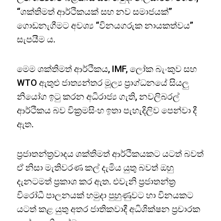
“ශක්තිමත් ආර්ථිකයක් සහ නව සමාජයක්”
ගොඩනැගීමට අවශ්‍ය “විනයගරුක නායකත්වය”
සැපයීම ය.
මෙම ශක්තිමත් ආර්ථිකය, IMF, ලෝක බැංකුව සහ
WTO ඇතුළු ජාත්‍යන්තර මූල්‍ය ප්‍රාග්ධනයේ සියලු
නියෝග ඉටු කරන අධිරාජ්‍ය ගැති, නවලිබරල්
ආර්ථිකය බව වික්‍රමසිංහ ඉතා පැහැදිලිව පෙන්වා දී
ඇත.
ප්‍රජාතන්ත්‍රවාදය ශක්තිමත් ආර්ථිකයකට යටත් බවත්
ඒ නිසා මැතිවරණ කල් දැමිය යුතු බවත් ඔහු
දැනටමත් ප්‍රකාශ කර ඇත. එවැනි ප්‍රජාතන්ත්‍ර
විරෝධී පාලනයක් හමුදා පුහුණුවට හා විනයකට
යටත් කළ යුතු අතර ජාතිකවාදී අධිශික්ෂන ප්‍රචාරක