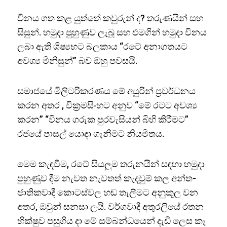
විනය ගත කළ යුත්තේ කවුරුන් ද? තරුණයින් සහ
සිසුන්. හමුදා පුහුණුව ලැබූ සහ එමගින් හමුදා විනය
ලබා ඇති ශිෂ්‍යභට බලකාය “රටේ අනාගතයට
අවශ්‍ය මිනිසුන්” බව ඔහු පවසයි.
සමාජයේ මිලිටරිකරණය මේ අයුරින් ප්‍රවර්ධනය
කරන අතර , වික්‍රමසිංහට අනුව “මේ රටට අවශ්‍ය
කරන” “විනය ගරුක පුරවැසියන් බිහි කිරීමට”
රජයේ පාසල් යොදා ගැනීමට නියමිතය.
මෙම කැඳවීම, රටේ සියලුම තරුනයින් සඳහා හමුදා
පුහුණුව දීම නැවත නැවතත් කැදවුම් කල අන්ත-
ජාතිකවාදී කොටස්වල හඬ තැලීමට අනුකූල වන
අතර, ඔවුන් සනසා ලයි. වර්ගවාදී අතුරලියේ රතන
භික්ෂුව පසුගිය දා මේ සම්බන්ධයෙන් දැඩි ලෙස කෑ