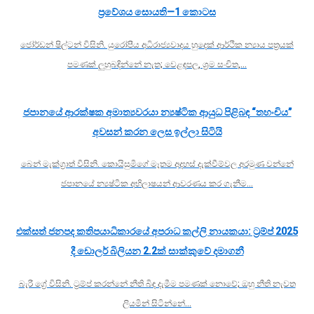
ප්‍රවේශය සොයති—1 කොටස
ජෝර්ඩන් ෂිල්ටන් විසිනි. යුරෝපීය අධිරාජ්‍යවාදය හුදෙක් ආර්ථික න්‍යාය පත්‍රයක්
පමණක් ලුහුබඳින්නේ නැත; වෙළඳපල, ශ්‍රම සංචිත,…
ජපානයේ ආරක්ෂක අමාත්‍යවරයා න්‍යෂ්ටික ආයුධ පිළිබඳ “තහංචිය”
අවසන් කරන ලෙස ඉල්ලා සිටියි
බෙන් මැක්ග්‍රාත් විසිනි. කොයිසුමිගේ මෑතම අදහස් දැක්වීම්වල අරමුණ වන්නේ
ජපානයේ න්‍යෂ්ටික අභිලාෂයන් ආවරණය කර ගැනීම…
එක්සත් ජනපද කතිපයාධිකාරයේ අපරාධ කල්ලි නායකයා: ට්‍රම්ප් 2025
දී ඩොලර් බිලියන 2.2ක් සාක්කුවේ දමාගනී
බැරී ග්‍රේ විසිනි. ට්‍රම්ප් කරන්නේ නීති බිඳ දැමීම පමණක් නොවේ; ඔහු නීති නැවත
ලියමින් සිටින්නේ…