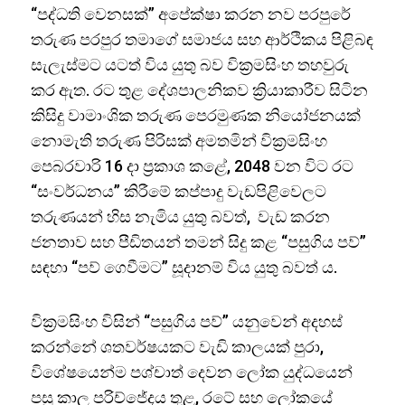
“පද්ධති වෙනසක්” අපේක්ෂා කරන නව පරපුරේ
තරුණ පරපුර තමාගේ සමාජය සහ ආර්ථිකය පිළිබඳ
සැලැස්මට යටත් විය යුතු බව වික්‍රමසිංහ තහවුරු
කර ඇත. රට තුළ දේශපාලනිකව ක්‍රියාකාරීව සිටින
කිසිදු වාමාංශික තරුණ පෙරමුණක නියෝජනයක්
නොමැති තරුණ පිරිසක් අමතමින් වික්‍රමසිංහ
පෙබරවාරි 16 දා ප්‍රකාශ කළේ, 2048 වන විට රට
“සංවර්ධනය” කිරීමේ කප්පාදු වැඩපිළිවෙලට
තරුණයන් හිස නැමිය යුතු බවත්, වැඩ කරන
ජනතාව සහ පීඩිතයන් තමන් සිදු කළ “පසුගිය පව්”
සඳහා “පව් ගෙවීමට” සූදානම් විය යුතු බවත් ය.
වික්‍රමසිංහ විසින් “පසුගිය පව්” යනුවෙන් අදහස්
කරන්නේ ශතවර්ෂයකට වැඩි කාලයක් පුරා,
විශේෂයෙන්ම පශ්චාත් දෙවන ලෝක යුද්ධයෙන්
පසු කාල පරිච්ජේදය තුළ, රටේ සහ ලෝකයේ