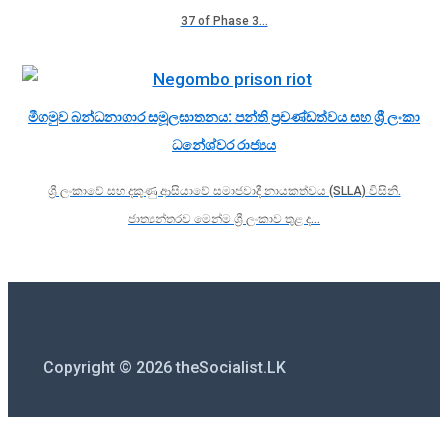
37 of Phase 3…
මීගමුව බන්ධනාගාර සමූලඝාතනය: පන්ති ප්‍රචණ්ඩත්වය සහ ශ්‍රී ලංකා
ධනේශ්වර රාජ්‍යය
ශ්‍රී ලංකාවේ සහ දකුණු ආසියාවේ සමාජවාදී නායකත්වය (SLLA) විසිනි.
ජාත්‍යන්තරව මෙන්ම ශ්‍රී ලංකාව තුළ ද…
Copyright © 2026 theSocialist.LK