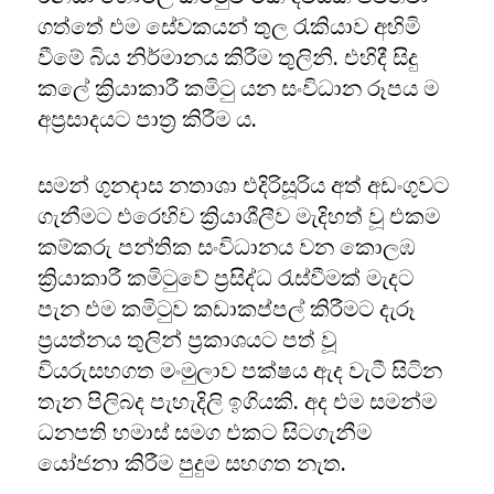
ගත්තේ එම සේවකයන් තුල රැකියාව අහිමි
වීමේ බිය නිර්මානය කිරීම තුලිනි. එහිදී සිදු
කලේ ක්‍රියාකාරී කමිටු යන සංවිධාන රූපය ම
අප්‍රසාදයට පාත්‍ර කිරීම ය.
සමන් ගුනදාස නතාශා එදිරිසූරිය අත් අඩංගුවට
ගැනීමට එරෙහිව ක්‍රියාශීලීව මැදිහත් වූ එකම
කම්කරු පන්තික සංවිධානය වන කොලඹ
ක්‍රියාකාරී කමිටුවේ ප්‍රසිද්ධ රැස්වීමක් මැදට
පැන එම කමිටුව කඩාකප්පල් කිරීමට දැරූ
ප්‍රයත්නය තුලින් ප්‍රකාශයට පත් වූ
වියරුසහගත මංමුලාව පක්ෂය ඇද වැටී සිටින
තැන පිලිබද පැහැදිලි ඉගියකි. අද එම සමන්ම
ධනපති හමාස් සමග එකට සිටගැනීම
යෝජනා කිරීම පුදුම සහගත නැත.