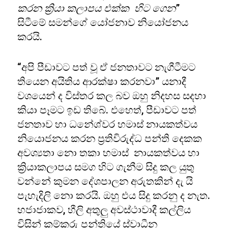
කරන ක්‍රියා කලාපය එක්ක හිට ගෙන
”
සිටීමේ සමන්ගේ යෝජනාව නියෝජනය
කරයි.
“අපි පීඩාවට පත් වූ ඒ ජනතාවට නැගීටීමට
තියෙන අයිතිය ආරක්ෂා කරනවා” යනාදී
වශයෙන් ද විස්තර කල බව ඔහු නිදහස සදහා
කියා පෑමට ඉඩ තිබේ. එහෙත්, පීඩාවට පත්
ජනතාව හා ධනේශ්වර හමාස් නායකත්වය
නියොජනය කරන ප්‍රතිවිරුද්ධ පන්ති දෙකක
අවශ්‍යතා නො තකා හමාස් නායකත්වය හා
ක්‍රියාකලාපය සමග හිට ගැනීම සිදු කල යුතු
වන්නේ කුමන දේශපාලන අරුතකින් දැ යි
පැහැදිලි නො කරයි. ඔහු එය සිදු කරනු ද නැත.
හජාජාකව, හීලි අතුලු අවස්ථාවාදී කල්ලිය
විසින් කම්කරු පන්තියේ ස්වාධීන