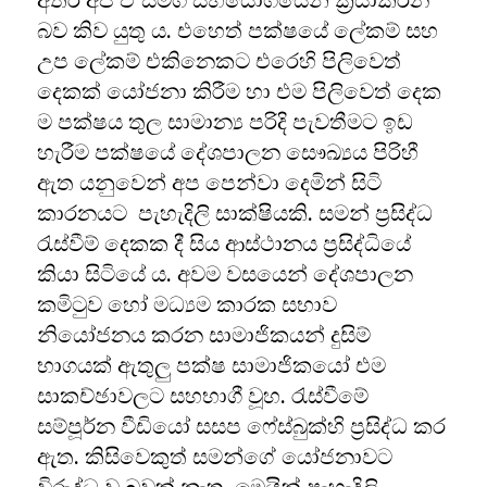
අතර අප ඒ සමග සහයෝගයෙන් ක්‍රියාකරන
බව කිව යුතු ය. එහෙත් පක්ෂයේ ලේකම් සහ
උප ලේකම් එකිනෙකට එරෙහි පිලිවෙත්
දෙකක් යෝජනා කිරීම හා එම පිලිවෙත් දෙක
ම පක්ෂය තුල සාමාන්‍ය පරිදි පැවතීමට ඉඩ
හැරීම පක්ෂයේ දේශපාලන සෞඛ්‍යය පිරිහී
ඇත යනුවෙන් අප පෙන්වා දෙමින් සිටි
කාරනයට පැහැදිලි සාක්ෂියකි. සමන් ප්‍රසිද්ධ
රැස්වීම් දෙකක දී සිය ආස්ථානය ප්‍රසිද්ධියේ
කියා සිටියේ ය. අවම වසයෙන් දේශපාලන
කමිටුව හෝ මධ්‍යම කාරක සභාව
නියෝජනය කරන සාමාජිකයන් දුසිම්
භාගයක් ඇතුලු පක්ෂ සාමාජිකයෝ එම
සාකච්ඡාවලට සහභාගී වූහ. රැස්වීමේ
සම්පූර්න වීඩියෝ සසප ෆේස්බුක්හි ප්‍රසිද්ධ කර
ඇත. කිසිවෙකුත් සමන්ගේ යෝජනාවට