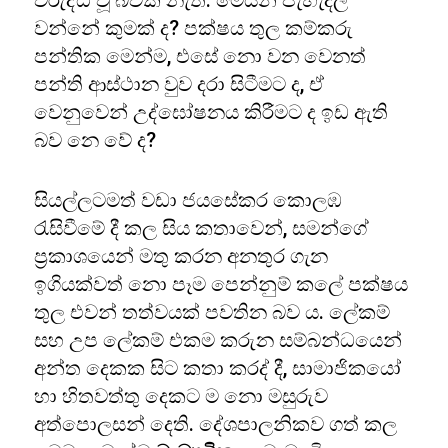
විරුද්ධ වූ බවක් නැත. මෙයින් පැහැදිලි
වන්නේ කුමක් ද? පක්ෂය තුල කම්කරු
පන්තික මෙන්ම, එසේ නො වන වෙනත්
පන්ති ආස්ථාන වුව දරා සිටීමට ද, ඒ
වෙනුවෙන් උද්ඝෝෂනය කිරීමට ද ඉඩ ඇති
බව නෙ වේ ද?
සියල්ලටමත් වඩා ජයසේකර කොලඹ
රැසිවීමේ දී කල සිය කතාවෙන්, සමන්ගේ
ප්‍රකාශයෙන් මතු කරන අනතුර ගැන
ඉගියක්වත් නො පෑම පෙන්නුම් කලේ පක්ෂය
තුල එවන් තත්වයක් පවතින බව ය. ලේකම්
සහ උප ලේකම් එකම කරුන සම්බන්ධයෙන්
අන්ත දෙකක සිට කතා කරද් දී, සාමාජිකයෝ
හා හිතවත්තු දෙකට ම නො මසුරුව
අත්පොලසන් දෙති. දේශපාලනිකව ගත් කල