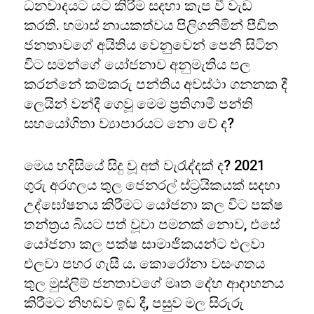
ධනවාදයට යට කිරිම සදහා කැප වී වැඩ
කරති. හමාස් නායකත්වය පිලිගනිමින් පීඩිත
ජනතාවගේ අයිතිය වෙනුවෙන් පෙනී සිටින
විට සමන්ගේ යෝජනාව අනුමැතිය පල
කරන්නේ කම්කරු පන්තිය අවස්ථා ගනනක දී
ලෙයින් වන්දී ගෙවූ මෙම ප්‍රතිගාමී පන්ති
සහයෝගිතා ව්‍යාපාරයට නො වේ ද?
මෙය හදිසියේ සිදු වූ අත් වැරැද්දක් ද? 2021
ගුරු අරගලය තුල ජෙනරල් ස්ට්‍රයිකයක් සදහා
උද්ඝෝෂනය කිරීමට යෝජනා කල විට පක්ෂ
තන්ත්‍රය බියට පත් වූවා පමනක් නොව, එසේ
යෝජනා කල පක්ෂ සාමාජිකයන්ට එලවා
එලවා පහර ගැසී ය. කොරෝනා වසංගතය
තුල මුස්ලිම් ජනතාවගේ මෘත දේහ ආදාහනය
කිරීමට නිහඩව ඉඩ දී, පසුව මල සිරුරු