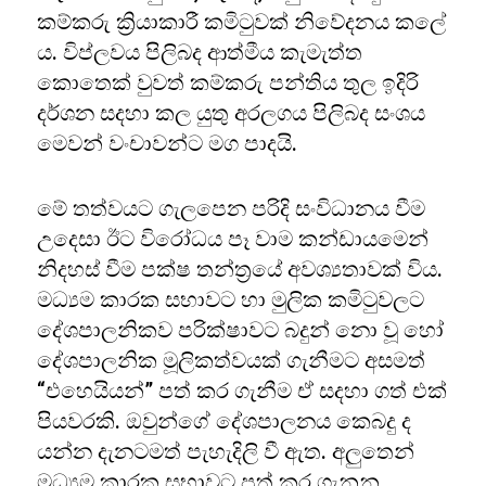
කම්කරු ක්‍රියාකාරී කමිටුවක් නිවේදනය කලේ
ය. විප්ලවය පිලිබද ආත්මීය කැමැත්ත
කොතෙක් වුවත් කම්කරු පන්තිය තුල ඉදිරි
දර්ශන සදහා කල යුතු අරලගය පිලිබද සංශය
මෙවන් වංචාවන්ට මග පාදයි.
මේ තත්වයට ගැලපෙන පරිදි සංවිධානය වීම
උදෙසා ඊට විරෝධය පෑ වාම කන්ඩායමෙන්
නිදහස් වීම පක්ෂ තන්ත්‍රයේ අවශ්‍යතාවක් විය.
මධ්‍යම කාරක සභාවට හා මුලික කමිටුවලට
දේශපාලනිකව පරික්ෂාවට බදුන් නො වූ හෝ
දේශපාලනික මූලිකත්වයක් ගැනීමට අසමත්
“එහෙයියන්” පත් කර ගැනීම ඒ සදහා ගත් එක්
පියවරකි. ඔවුන්ගේ දේශපාලනය කෙබදු ද
යන්න දැනටමත් පැහැදිලි වී ඇත. අලුතෙන්
මධ්‍යම කාරක සභාවට පත් කර ගැනුනු