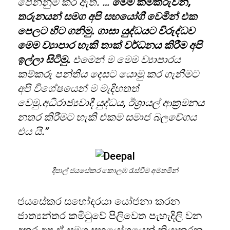
පෙන්නුම් කර ඇත. …
මෙම කම්කරුවන්,
තරුනයන් සමග අපි සහයෝගී වෙමින් එක
පෙලට හිට ගනිමු. ගාසා යුද්ධයට විරුද්ධව
මෙම ව්‍යාපාර හැකි තාක් වර්ධනය කිරීම අපි
ඉල්ලා සිටිමු.
එමෙන් ම මෙම ව්‍යාපාරය
කම්කරු පන්තිය දෙසට යොමු කර ගැනීමට
අපි විශේෂයෙන් ම මැදිහතත්
වෙමු.අධිරාජ්‍යවාදී යුද්ධය, ඊශ්‍රායල් ආක්‍රමනය
නතර කිරීමට හැකි එකම සමාජ බලවේගය
එය යි.”
දීපාල් ජයසේකර කොලඹ රැස්වීම අමතමින්
ජයසේකර සහෝදරයා යෝජනා කරන
ජාත්‍යන්තර කමිටුවේ පිලිවෙත පැහැදිලි වන