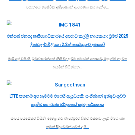
ජපානයේ න්‍යෂ්ටික අභිලාෂයන් ආවරණය කර ගැනීම…
එක්සත් ජනපද කතිපයාධිකාරයේ අපරාධ කල්ලි නායකයා: ට්‍රම්ප් 2025
දී ඩොලර් බිලියන 2.2ක් සාක්කුවේ දමාගනී
බැරී ග්‍රේ විසිනි. ට්‍රම්ප් කරන්නේ නීති බිඳ දැමීම පමණක් නොවේ; ඔහු නීති නැවත
ලියමින් සිටින්නේ…
LTTE තහනම අප සැමටම එරෙහි ආයුධයකි: සංගීත්සන් අත්අඩංගුවට
ගැනීම සහ රාජ්‍ය මර්දනයේ සැබෑ තර්කනය
සංජය ජයසේකර විසිනි. දෙමළ තරුණ පරපුරට සිතට එකඟව උදව් වීමට සහ
කුමක් සිදුවෙමින් පවතී දැයි…