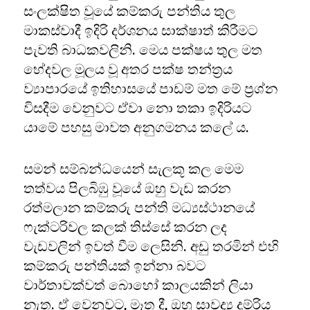
සංලක්ෂිත වූයේ කම්කරු පන්තිය තුල
මාකස්වාදී ඉදිරි දර්ශනය සාක්ෂාත් කිරීමට
පැවති බාධකවලිනි. මෙය පක්ෂය තුල මත
භේදවල මූලය වූ අතර පක්ෂ තන්ත්‍රය
ව්‍යාපාරයේ ඉතිහාසයේ පාඩම් මත මේ ප්‍රශ්න
විසදීම වෙනුවට ඒවා නො තකා ඉදිරියට
යාමේ පහසු මාවත අනුගමනය කලේ ය.
සමන් සම්බන්ධයෙන් සැලකූ කල මෙම
තත්වය පිලබිඹු වූයේ ඔහු වැඩ කරන
රත්මලාන කම්කරු පන්ති මධ්‍යස්ථානයේ
ෆැක්ටරිවල කලක් තිස්සේ කරන ලද
වැඩවලින් ඉවත් වීම ලෙසිනි. අඩු තරමින් එහි
කම්කරු පන්තියක් ඉන්නා බවට
වාර්තාවක්වත් බොහෝ කාලයකින් ලියා
නැත. ඒ වෙනුවට, මෑත දී, ඔහු සාවද්‍ය දුම්රිය