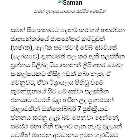
සමන් ගුනදාස යාපනය රැස්වීම අමතමින්
සමන් සිය කතාවට පදනම් කර ගත් හතරවන
ජාත්‍යන්තරයේ ජාත්‍යන්තර කමිටුවත්
(හජාක), ලෝක සමාජවාදී වෙබ් අඩවියත්
(ලෝසවෙ) දැනටමත් පල කර ඇති පලස්තීන
ප්‍රශ්නය පිලිබද සිය ගනනක් ලිපි අතර මෙබදු
සංකල්පයකට කිසිදු ඉඩක් තබා නැත. ඒ
වෙනුවට, ඒවා ඊශ්‍රායලය පිහිටු වීමේ
කුමන්ත්‍රනයේ සිට මේ දක්වා පලස්තීන
ජනයාට එරෙහි මුදා හරින ලද ප්‍රහාරයන්
මාලාවකින් ඔක්තෝබ්බර් 7 ප්‍රතික්‍රියාව
ජනනය කරනු ලැබූ බව පෙන්වා දෙන්නේ,
සමස්ථ මහා ගිනි ජාලාව පැන නැංවූ මූලයන්
වෙතින් මහජන අවධානය ඉවත හැරවීමට