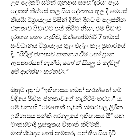
උප ලේකම් සමන් ගුනදාස සහෝදරයා පැය
දෙකක් තිස්සේ කල සිය දේශනය තුල දී මෙසේ
කියයි: ඊශ්‍රායලය විසින් දිගින් දිගට ම පලස්තීන
ජනතාව පීඩාවට පත් කිරීම නිසා, එම පීඩාව
දරාගත නො හැකිව, ඔක්තෝම්බර් 7 හමාස්
සංවිධානය ඊශ්‍රායලය තුල එල්ල කල ප්‍රහාරයේ
දී,
“සිවිල් ජනතාව ඝාතනය වීම හෝ ප්‍රාන
ඇපකාරයන් ගැනීම, හෝ ඒ සියලු ම දේවල්
අපි ආරක්ෂා කරනවා.”
ඔහුට අනුව “ඉතිහාසය ගමන් කරන්නේ මේ
විදියේ පීඩිත ජනතාවගේ නැගිටීම් හරහා” ය.
මේ වනාහී “මෙතෙක් පැවති සමාජවල ලිඛිත
ඉතිහාසය පන්ති අරගලයේ ඉතිහාසය යි” යන
මාක්ස්වාදී ප්‍රස්තුතය විකෘති කිරීමකි.
මාක්ස්වාදය හෝ කම්කරු පන්තිය සිය දිවි