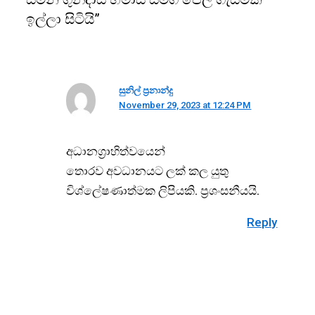
ඉල්ලා සිටියි”
සුනිල් ප්‍රනාන්දු
November 29, 2023 at 12:24 PM
අධානග්‍රාහිත්වයෙන්
තොරව අවධානයට ලක් කල යුතු
විශ්ලේෂණාත්මක ලිපියකි. ප්‍රශංසනීයයි.
Reply