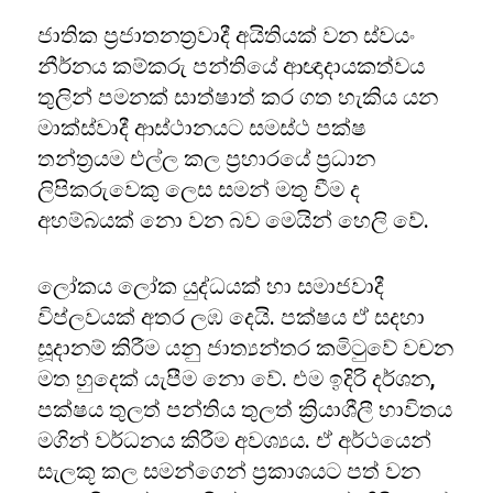
ජාතික ප්‍රජාතනත්‍රවාදී අයිතියක් වන ස්වයං
නීර්නය කම්කරු පන්තියේ ආඥාදායකත්වය
තුලින් පමනක් සාත්ෂාත් කර ගත හැකිය යන
මාක්ස්වාදී ආස්ථානයට සමස්ථ පක්ෂ
තන්ත්‍රයම එල්ල කල ප්‍රහාරයේ ප්‍රධාන
ලිපිකරුවෙකු ලෙස සමන් මතු වීම ද
අහම්බයක් නො වන බව මෙයින් හෙලි වේ.
ලෝකය ලෝක යුද්ධයක් හා සමාජවාදී
විප්ලවයක් අතර ලඹ දෙයි. පක්ෂය ඒ සදහා
සූදානම් කිරීම යනු ජාත්‍යන්තර කමිටුවේ වචන
මත හුදෙක් යැපීම නො වේ. එම ඉදිරි දර්ශන,
පක්ෂය තුලත් පන්තිය තුලත් ක්‍රියාශීලී භාවිතය
මගින් වර්ධනය කිරීම අවශ්‍යය. ඒ අර්ථයෙන්
සැලකූ කල සමන්ගෙන් ප්‍රකාශයට පත් වන