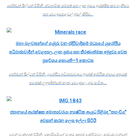
ජෝර්ඩන් ෂිල්ටන් විසිනි. ස්වභාවික සම්පත් සහ ලාභ ශ්‍රමය සුරක්ෂිත කර ගැනීමට
සහ වෙළඳපොළවල් පුළුල් කිරීම…
මහා බලවතුන්ගේ ගැඹුරු වන එදිරිවාදිකම් මධ්‍යයේ යුරෝපීය
අධිරාජ්‍යවාදීන් වෙළඳපල, ලාභ ශ්‍රමය සහ තීරණාත්මක අමුද්‍රව්‍ය වෙත
ප්‍රවේශය සොයති—1 කොටස
ජෝර්ඩන් ෂිල්ටන් විසිනි. යුරෝපීය අධිරාජ්‍යවාදය හුදෙක් ආර්ථික න්‍යාය පත්‍රයක්
පමණක් ලුහුබඳින්නේ නැත; වෙළඳපල, ශ්‍රම සංචිත,…
ජපානයේ ආරක්ෂක අමාත්‍යවරයා න්‍යෂ්ටික ආයුධ පිළිබඳ “තහංචිය”
අවසන් කරන ලෙස ඉල්ලා සිටියි
බෙන් මැක්ග්‍රාත් විසිනි. කොයිසුමිගේ මෑතම අදහස් දැක්වීම්වල අරමුණ වන්නේ