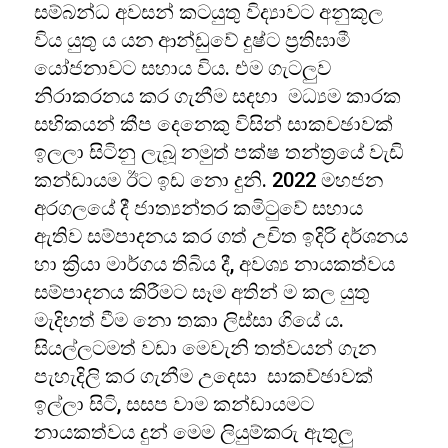
සම්බන්ධ අවසන් කටයුතු විද්‍යාවට අනුකූල
විය යුතු ය යන ආන්ඩුවේ දුෂ්ට ප්‍රතිඝාමී
යෝජනාවට සහාය විය. එම ගැටලුව
නිරාකරනය කර ගැනීම සදහා මධ්‍යම කාරක
සභිකයන් කීප දෙනෙකු විසින් සාකචඡාවක්
ඉලලා සිටිනු ලැබූ නමුත් පක්ෂ තන්ත්‍රයේ වැඩි
කන්ඩායම ඊට ඉඩ නො දුනි. 2022 මහජන
අරගලයේ දී ජාත්‍යන්තර කමිටුවේ සහාය
ඇතිව සම්පාදනය කර ගත් උචිත ඉදිරි දර්ශනය
හා ක්‍රියා මාර්ගය තිබිය දී, අවශ්‍ය නායකත්වය
සම්පාදනය කිරීමට සෑම අතින් ම කල යුතු
මැදිහත් වීම නො තකා ලිස්සා ගියේ ය.
සියල්ලටමත් වඩා මෙවැනි තත්වයන් ගැන
පැහැදිලි කර ගැනීම උදෙසා සාකච්ඡාවක්
ඉල්ලා සිටි, සසප වාම කන්ඩායමට
නායකත්වය දුන් මෙම ලියුම්කරු ඇතුලු