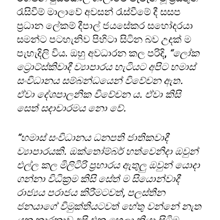
රැසිවීම් මාලාවේ අවසන් රැස්වීමේ දී සසප
ප්‍රධාන ලේකම් දීපාල් ජයසේකර සහෝදරයා
සමන්ට පටහැනිව පිහිටා සිටින බව උදක් ම
පැහැදිලි විය. ඔහු අවධාරන කල පරිදි,
“ලෝක
ට්‍රොට්ස්කිවාදී ව්‍යාපාරය හැටියට අපිට හමාස්
සංවිධානය සම්බන්ධයෙන් විවේචන ඇත.
ඒවා දේශපාලනික විවේචන ය. ඒවා කිසි
සෙත් සදාචාරමය නො වේ.
“හමාස් සංවිධානය ධනපති ජාතිකවාදී
ව්‍යාපාරයකි. ඔක්තෝම්බර් හත්වෙනිදා ඔවුන්
එල්ල කල මිලිටිරි ප්‍රහාරය ඇතුලු ඔවුන් යොදා
ගන්නා විධික්‍රම කිසි සේත් ම සියොන්වාදී
රාජ්‍යය පරාජය කිරීමටවත්, පලස්තීන
ජනයාගේ විමුක්තියටවත් හේතු වන්නේ නැත