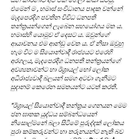
යන කාරනාව අපි එක හෙලා කියා සිටිමු.
එමෙන් ම , හමාස් සංවිධානය පාදක වන්නේ
මැදපෙරදිග පවතින විවිධ ධනපති
තන්ත්‍රයන්ගෙන් ලැබෙන සහයෝගය මත ය.
හමාස්හි යොමුව ඒ දෙසට ය. ඔවුන්ගේ
ආයාචනය එම ආන්ඩු වෙත ය. ඒ නිසා ඔවුහු
හැම විට ම සියොන්වාදී රාජ්‍යයට එරෙහි
අරගලය, මැදපෙරදිග ධනපති තන්ත්‍රයන්ගේ
අවශ්‍යතාවන්ට හා ඊශ්‍රායල් හෝ ලෝක
අධිරාජ්‍යවාදී බලයන් සමග අටවා ගැනීමට
සුදානම් කෙරෙන සමතයන්ට යටත් කරති.
“ඊශ්‍රායල් සියොන්වාදී තන්ත්‍රය ගෙනයන මෙම
ජන ඝාතක යුද්ධය සම්බන්ධයෙන්
නිසොල්මනේ බලා සිටීමේ පුරුද්දක් ලෝකය
පුරා කම්කරුවන්ට හා තරුනයන්ට නැති බව