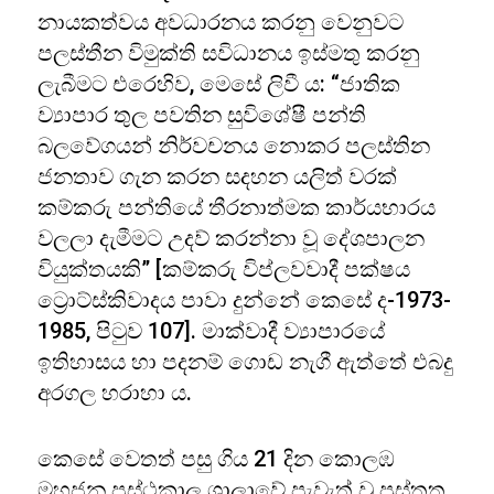
නායකත්වය අවධාරනය කරනු වෙනුවට
පලස්තීන විමුක්ති සවිධානය ඉස්මතු කරනු
ලැබීමට එරෙහිව, මෙසේ ලිවී ය: “ජාතික
ව්‍යාපාර තුල පවතින සුවිශේෂී පන්ති
බලවේගයන් නිර්වචනය නොකර පලස්තින
ජනතාව ගැන කරන සදහන යලිත් වරක්
කම්කරු පන්තියේ තීරනාත්මක කාර්යභාරය
වලලා දැමීමට උදව් කරන්නා වූ දේශපාලන
වියුක්තයකි” [කම්කරු විප්ලවවාදී පක්ෂය
ට්‍රොට්ස්කිවාදය පාවා දුන්නේ කෙසේ ද-1973-
1985, පිටුව 107]. මාක්වාදී ව්‍යාපාරයේ
ඉතිහාසය හා පදනම් ගොඩ නැගී ඇත්තේ එබදු
අරගල හරාහා ය.
කෙසේ වෙතත් පසු ගිය 21 දින කොලඹ
මහජන පුස්ථකාල ශාලාවේ පැවැත් වූ ප්‍රස්තුත