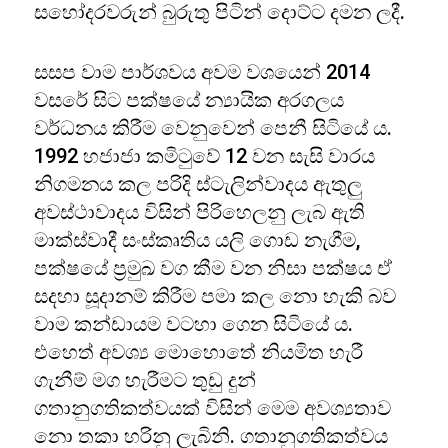
සහෝදරවරුන් බුරුතු පිටින් දොට්ට දමන ලදී.
සසප වාම පාර්ශවය අවම වශයෙන් 2014
වසරේ සිට පක්ෂයේ න්‍යායික අරගලය
වර්ධනය කිරීම වෙනුවෙන් පෙනී සිටියේ ය.
1992 හජාජා කමිටුවේ 12 වන සැසි වාරය
නිගමනය කල පරිදි ස්ටැලින්වාදය ඇතුලු
අවස්ථාවාදය විසින් පිරිහෙලනු ලැබ ඇති
මාක්ස්වාදී සංස්කෘතිය යලි ගොඩ නැගීම,
පක්ෂයේ ප්‍රමුඛ වග කීම වන නිසා පක්ෂය ඒ
සදහා සූදානම් කිරීම පමා කල නො හැකි බව
වාම කන්ඩායම වටහා ගෙන සිටියේ ය.
එහෙත් අවශ්‍ය මොහොතේ නියමිත හැරී
ගැනීම් මග හැරීමට තුඩු දුන්
ගතානුගතිකත්වයක් විසින් මෙම අවශ්‍යතාව
නො තකා හරිනු ලැබිනි. ගතානුගතිකත්වය