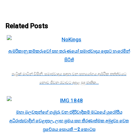
Related Posts
ඇමරිකානු කම්කරුවෝ සහ තරුණයෝ සමාජවාදය දෙසට හැරෙමින්
සිටිති
පැට්‍රික් මාටින් විසිනි. සමාජවාදය සඳහා වන සහයෝගය ආර්ථික තත්ත්වයට
නොව ජීවන රටාවට අදාළ සුදු ජාතික…
මහා බලවතුන්ගේ ගැඹුරු වන එදිරිවාදිකම් මධ්‍යයේ යුරෝපීය
අධිරාජ්‍යවාදීන් වෙළඳපල, ලාභ ශ්‍රමය සහ තීරණාත්මක අමුද්‍රව්‍ය වෙත
ප්‍රවේශය සොයති —2 කොටස