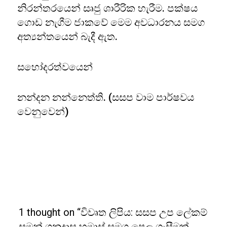
නිරන්තරයෙන් සෘජු ශාරීරික හැරීම. පක්ෂය
ගොඩ නැගීම ජාකවේ මෙම අවධාරනය සමග
අත්‍යන්තයෙන් බැදී ඇත.
සහෝදරත්වයෙන්
නන්දන නන්නෙත්ති. (සසප වාම පාර්ෂවය
වෙනුවෙන්)
1 thought on “විවෘත ලිපිය: සසප උප ලේකම්
සමන් ගුනදාස හමාස් සමග පෙල ගැසීමක්