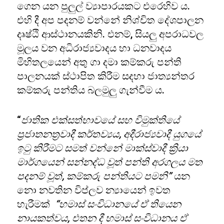
ගෙන යන පුලුල් ව්‍යාපාරයකට එරෙහිව ය.
එහි දී අප පදනම් වන්නේ නිශ්චිත දේශපාලන
දෘෂ්ඨි ආස්ථානයකිනි. එනම්, සියලු අපරාධවල
මූලය වන අධිරාජ්‍යවාදය හා ධනවාදය
මිහිතලයෙන් අතු ගා දමා කම්කරු පන්ති
පාලනයක් ස්ථාපිත කිරීම සදහා ජාත්‍යන්තර
කම්කරු පන්තිය බලමුලු ගැන්වීම ය.
“
ජාතික එක්සත්භාවයේ සහ විමුක්තියේ
ප්‍රජාතනත්‍රවාදී කර්තව්‍යය, අදීරාජ්‍යවාදී යුගයේ
ඉටු කිරීමට සමත් වන්නේ මාක්ස්වාදී ක්‍රියා
මාර්ගයෙන් සන්නද්ධ වූත් පන්ති අරගලය මත
පදනම් වූත්, කම්කරු පන්තියට පමනි”
යන
නො නවතින විප්ලව න්‍යායෙන් ඉවත
හැරීමක්
“හමාස් සංවිධානයේ ඒ තියෙන
නායකත්වය, එතන දී හමාස් සංවිධානය ඒ