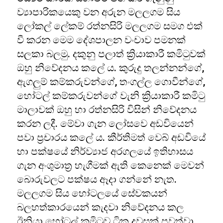
ව්‍යාපාරිකයෙකු වන අරුන මලලගම සිය
ලෝකල් ලේකම් රත්නසිරි මලලගම සමග එක්
වී කරන මෙම දේශපාලන වංචාව පමනක්
සලකා බලමු. දකුනු පලාත් ක්‍රියාකාරී කමිටුවක්
ඔහු නිවේදනය කලේ ය. කුරුදු තලන්නන්ගේ,
ඇගලුම් කම්කරුවන්ගේ, තංගල්ල ගොවීන්ගේ,
හෝටල් කම්කරුවන්ගේ වැනි ක්‍රියාකාරී කමිටු
මාලාවක් ඔහු හා රත්නසිරි විසින් නිවේදනය
කරන ලදී. මේවා ගැන ලෝසවෙ අඩවියෙන්
පවා ප්‍රචාරය කලේ ය. කීර්තිමත් වෙබ් අඩවියේ
හා පක්ෂයේ නිර්ව්‍යාජ අරගලයේ ඉතිහාසය
ගැන අංශුමාත්‍ර හැගීමක් ඇති කෙනෙක් මෙවන්
බොරුවලට පක්ෂය ඈදා ගන්නේ නැත.
මලලගම සිය හෝටලයේ සේවකයන්
බලහත්කාරයෙන් කැදවා නිවේදනය කල
ඊනියා හෝටල් කමිටුව ටික දවසක් පවත්වා