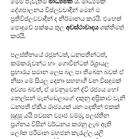
මෙම පැවැත්ම
මාධ්‍යමික
ය. මාධ්‍යමික
දේශපාලනය විප්ලවවාදීන් මෙන් ම
ප්‍රතිවිප්ලවවාදීන් ද නිර්මානය කරයි. එහෙත්
පොදුවේ පක්ෂය තුල
අවස්ථාවාදය
ශක්තිමත්
කරයි.
පලස්තීනයේ රජුන්ටත්, ධනපතීන්ටත්,
කම්කරුවන්ට හා ගොවීන්ටත් ඊශ්‍රායල
ප්‍රහාරය සමාන ලෙස බල පා තිබෙන බවත් ඒ
නිසා මේ සියලු දෙනා සහභාගී වන විසදුමක්
අවශ්‍ය බවත්, ඒ වෙනුවෙන් ද්වි රජ්‍යය හෝ
නෙල්සන් මැන්ඩෙලාගේ දකුනු අප්‍රිකාව වැනි
ධනපති ඒකීය රාජ්‍යයක් යන දෙකින් එකක්
සුදුසු යයි පවසන ව්‍යාජ වම්මු, පලස්තීන
ප්‍රශ්නය විසින් වර්ධනය කරනු ලැබ ඇති
ලෝක පරිමාන මහජන කැරැල්ල යලි