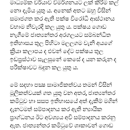
මාධ්‍යමික චර්යාව විමර්ශනයට ලක් කිරීම කල්
නො දැමිය යුතු ය. අනෙක් අතට ඔහු විසින්
සමාජගත කර ඇති පක්ෂ විරෝධී ආස්ථානය
වහාම නිවැරදි කල යුතු ය. පක්ෂය ගොඩ
නැගීමේ ජාත්‍යන්තර අරගලයට සම්බන්ධිත
ඉතිහාසය තුල පිහිටා මලලගම වැනි අයගේ
ක්‍රියා කලාපය ද එවන් දේට පක්ෂය තුල
ඉඩප්‍රස්ථාව සැලසුනේ කෙසේ ද යන කරුන ද
පරීක්ෂාවට බදුන කල යුතු ය.
මේ සදහා පක්‍ෂ සාමාජිකත්වය තමන් විසින්
මූලිකත්වයක් ගත යුතු වන අතර, ජාත්‍යන්තර
කමිටුව හා සසප ඉතිහාසයේ අත් දැකීම් මගින්
දැනටමත් සම්පාදනය කර ඇති න්‍යායික
ප්‍රාග්ධනය ඊට අවශ්‍යය අවි සම්පාදනය කරනු
ඇත. ජාත්‍යන්තර කමිටුවේ ශාකාවන් ගොඩ