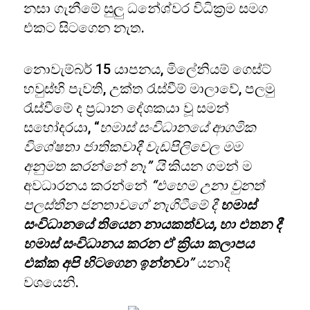
නසා ගැනීමේ සුලු ධනේශ්වර විධික්‍රම සමග
එකට සිටගෙන නැත.
නොවැම්බර් 15 යාපනය, මිලේනියම් ගෙස්ට්
හවුස්හි පැවති, උක්ත රැස්වීම් මාලාවේ, පලමු
රැස්වීමේ ද ප්‍රධාන දේශකයා වූ සමන්
සහෝදරයා, “
හමාස් සංවිධානයේ ආගමික
විශේෂතා ජාතිකවාදී වැඩපිලිවෙල මම
අනුමත කරන්නේ නෑ” යි
කියන ගමන් ම
අවධාරනය කරන්නේ
“එහෙම උනා වුනත්
පලස්තීන ජනතාවගේ නැගිටීමේ දී
හමාස්
සංවිධානයේ තියෙන නායකත්වය, හා එතන දී
හමාස් සංවිධානය කරන ඒ ක්‍රියා කලාපය
එක්ක අපි හිටගෙන ඉන්නවා
”
යනාදී
වශයෙනි.