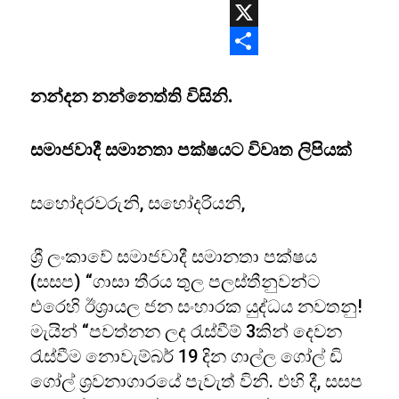
WhatsApp
X
Share
නන්දන නන්නෙත්ති විසිනි.
සමාජවාදී සමානතා පක්ෂයට විවෘත ලිපියක්
සහෝදරවරුනි, සහෝදරියනි,
ශ්‍රී ලංකාවේ සමාජවාදී සමානතා පක්ෂය
(සසප) “ගාසා තීරය තුල පලස්තීනුවන්ට
එරෙහි ඊශ්‍රායල ජන සංහාරක යුද්ධය නවතනු!
මැයින් “පවත්නන ලද රැස්වීම් 3කින් දෙවන
රැස්වීම නොවැම්බර් 19 දින ගාල්ල ගෝල් ඩි
ගෝල් ශ්‍රවනාගාරයේ පැවැත් විනි. එහි දී, සසප