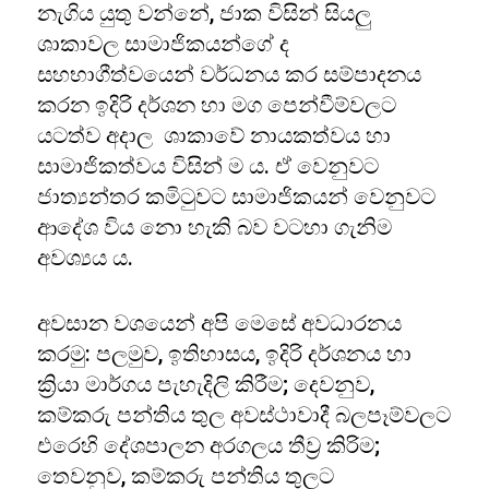
නැගිය යුතු වන්නේ, ජාක විසින් සියලු
ශාකාවල සාමාජිකයන්ගේ ද
සහභාගීත්වයෙන් වර්ධනය කර සම්පාදනය
කරන ඉදිරි දර්ශන හා මග පෙන්වීම්වලට
යටත්ව අදාල ශාකාවේ නායකත්වය හා
සාමාජිකත්වය විසින් ම ය. ඒ වෙනුවට
ජාත්‍යන්තර කමිටුවට සාමාජිකයන් වෙනුවට
ආදේශ විය නො හැකි බව වටහා ගැනිම
අවශ්‍යය ය.
අවසාන වශයෙන් අපි මෙසේ අවධාරනය
කරමු: පලමුව, ඉතිහාසය, ඉදිරි දර්ශනය හා
ක්‍රියා මාර්ගය පැහැදිලි කිරීම; දෙවනුව,
කම්කරු පන්තිය තුල අවස්ථාවාදී බලපෑම්වලට
එරෙහි දේශපාලන අරගලය තීව්‍ර කිරිම;
තෙවනුව, කම්කරු පන්තිය තුලට