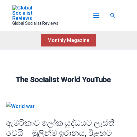
Skip
to
Search
content
Global Socialist Reviews
Monthly Magazine
The Socialist World YouTube
ඇමරිකාව ලෝක යුද්ධයට ලෑස්ති
වෙයි – මුලින්ම ඉරානය, ඊළඟට