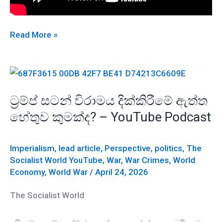
ඇමරිකාව
Read More »
ලෝක
යුද්ධයට
ලෑස්ති
වෙයි
ට්‍රම්ප් සටන් විරාමය දික්කිරීමේ ඇත්ත
–
හේතුව කුමක්ද? – YouTube Podcast
මුලින්ම
ඉරානය,
ඊළඟට
Imperialism
,
lead article
,
Perspective
,
politics
,
The
චීනය
Socialist World YouTube
,
War
,
War Crimes
,
World
Economy
,
World War
/
April 24, 2026
—
YouTube
The Socialist World
Podcast