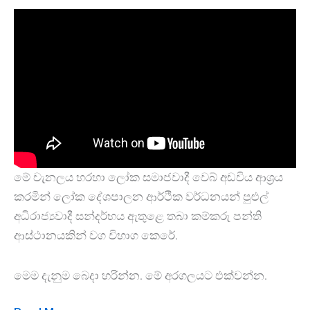
මේ චැනලය හරහා ලෝක සමාජවාදී වෙබ් අඩවිය ආශ්‍රය
කරමින් ලෝක දේශපාලන ආර්ථික වර්ධනයන් පුළුල්
අධිරාජ්‍යවාදී සන්දර්භය ඇතුළෙ තබා කම්කරු පන්ති
ආස්ථානයකින් වග විභාග කෙරේ.
මෙම දැනුම බෙදා හරින්න. මේ අරගලයට එක්වන්න.