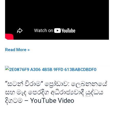
හෝමුස්
Read More »
අවහිර
කිරීම,
චීනය
සහ
“සටන් විරාම” ප්‍රෝඩාව: ලෙබනනයේ
කම්කරු
සහ මැද පෙරදිග අධිරාජ්‍යවාදී යුද්ධය
පන්තිය:
දිගටම – YouTube Video
ඉරාන
යුද්ධයේ
ඊළඟ