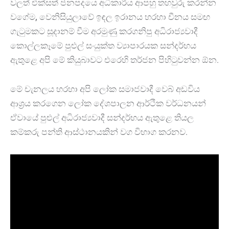
වලත් එක්සත් ජනපදයෙ අධිකාරිය ආපහු තහවුරු කරන්න
වගේම, වෙනිසියුලාවේ ඉඳල ඉරානය හරහා චීනය සමඟ
ගැටුමකට සූදානම් වීම අරමුණු කරගනිපු අධිරාජ්‍යවාදී
කොල්ලකෑමේ පුළුල් සංයුක්ත ව්‍යාපාරයක සන්දර්භය
ඇතුළෙ අපි මේ කියුබාවට එරෙහි තර්ජන පිහිටුවන්න ඕන.
මේ චැනලය හරහා අපි ලෝක සමාජවාදී වෙබ් අඩවිය
ආශ්‍රය කරගෙන ලෝක දේශපාලන ආර්ථික වර්ධනයන්
ඒවායේ පුළුල් අධිරාජ්‍යවාදී සන්දර්භය ඇතුළෙ තියල
කම්කරු පන්ති ආස්ථානයකින් වග විභාග කරනව.