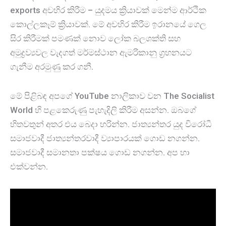
exports අවහිර කිරීම – යුදමය ක්‍රියාවක් මෙන්ම ආර්ථික
කොල්ලකෑම් ක්‍රියාවක්. මේ අවහිර කිරීම ඉරානයේ ගෙල
සිර කිරීමක් පමණක් නොව ලෝක බලශක්ති සහ
අමුද්‍රව්‍යවල වැදගත් මර්මස්ථාන ඇමරිකානු ග්‍රහනයට
ගැනීම අරමුණු කර ගනී.
මේ පිළිබඳ අපගේ YouTube නාලිකාව වන The Socialist
World හි පළකෙරුණු පැහැදිලි කිරීම අසන්න. ඔබගේ
හිතවතුන් අතර එය බෙදා හරින්න. ජාත්‍යන්තර යුද විරෝධී
සමාජවාදී ජාත්‍යන්තරවාදී ව්‍යාපාරයක් ගොඩ නගන්න.
සමාජවාදී සමානතා පක්ෂය ගොඩ නගන්න. අප හා
එක්වන්න.