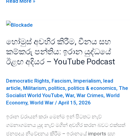
ළඟදීම
Read More »
ලෝක
ආර්ථික
අවපාතයක්
හා
හෝමුස් අවහිර කිරීම, චීනය සහ
මූල්‍ය
කම්කරු පන්තිය: ඉරාන යුද්ධයේ
අර්බුදයක්
ඊළඟ අදියර – YouTube Podcast
?
YouTube
Podcast
Democratic Rights
,
Fascism
,
Imperialism
,
lead
article
,
Militarism
,
politics
,
politics & economics
,
The
Socialist World YouTube
,
War
,
War Crimes
,
World
Economy
,
World War
/
April 15, 2026
ඉරාන වරායන් කරා මෙන්ම ඉන් පිටතට නැව්
ගමනාගමනය යුද නැව් මගින් අවහිර කරන බවට එක්සත්
ජනපදය නිවේදනය කිරීම – ඉරානයේ imports සහ