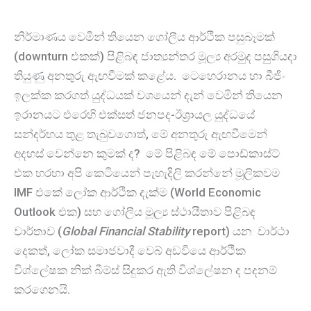
නිර්මාණය වෙමින් තියෙන ගෝලීය ආර්ථික පසුබෑමක්
(downturn එකක්) පිළිබඳ ජාත්‍යන්තර මූල්‍ය අරමුද පසුගියදා
තියුණු අනතුරු ඇඟවීමක් කළේය. ටෙහෙරානය හා බීජිං
ඉලක්ක කරගත් යුද්ධයක් වශයෙන් දැන් වෙමින් තියෙන
ඉරානයට එරෙහි එක්සත් ජනපද-ඊශ්‍රායල යුද්ධයේ
සන්දර්භය තුළ තැබුවගොත්, මේ අනතුරු ඇඟවීමෙන්
අදහස් වෙන්නෙ කුමක් ද? මේ පිළිබඳ මේ පොඩ්කාස්ට්
එක හරහා අපි කෙටියෙන් පැහැදිලි කරන්නේ මූලිකවම
IMF එකේ ලෝක ආර්ථික දැක්ම (World Economic
Outlook එක) සහ ගෝලීය මූල්‍ය ස්ථායීතාව පිළිබඳ
වාර්තාව (
Global Financial Stability
report) යන වාර්ථා
දෙකත්, ලෝක සමාජවාදී වෙබ් අඩවියෙ ආර්ථික
විශ්ලේෂක නික් බීම්ස් සිදුකර ඇති විශ්ලේෂන ද පදනම්
කරගෙනයි.