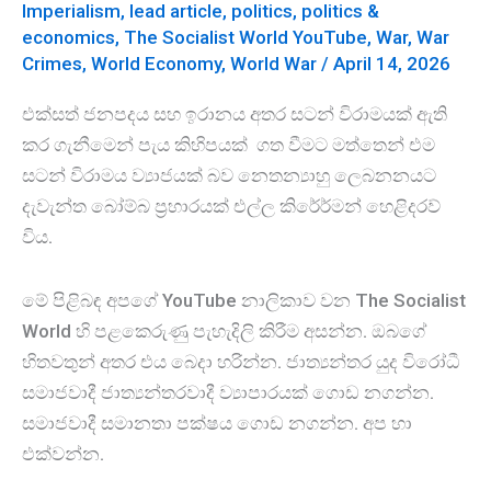
Imperialism
,
lead article
,
politics
,
politics &
අදියර
economics
,
The Socialist World YouTube
,
War
,
War
–
Crimes
,
World Economy
,
World War
/
April 14, 2026
YouTube
එක්සත් ජනපදය සහ ඉරානය අතර සටන් විරාමයක් ඇති
Podcast
කර ගැනීමෙන් පැය කිහිපයක් ගත වීමට මත්තෙන් එම
සටන් විරාමය ව්‍යාජයක් බව නෙතන්‍යාහු ලෙබනනයට
දැවැන්ත බෝම්බ ප්‍රහාරයක් එල්ල කිර්‍ර්මෙන් හෙළිදරව්
විය.
මේ පිළිබඳ අපගේ YouTube නාලිකාව වන The Socialist
World හි පළකෙරුණු පැහැදිලි කිරීම අසන්න. ඔබගේ
හිතවතුන් අතර එය බෙදා හරින්න. ජාත්‍යන්තර යුද විරෝධී
සමාජවාදී ජාත්‍යන්තරවාදී ව්‍යාපාරයක් ගොඩ නගන්න.
සමාජවාදී සමානතා පක්ෂය ගොඩ නගන්න. අප හා
එක්වන්න.