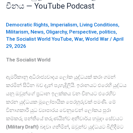
චීනය — YouTube Podcast
Democratic Rights
,
Imperialism
,
Living Conditions
,
Militarism
,
News
,
Oligarchy
,
Perspective
,
politics
,
The Socialist World YouTube
,
War
,
World War
/
April
29, 2026
The Socialist World
ඇමරිකානු අධිරාජ්‍යවාදය ලෝක යුද්ධයක් කරා ගමන්
කරමින් සිටින බව දැන් පැහැදිලියි. ඉරානයට එරෙහි යුද්ධය
යනු ඔවුන්ගේ ප්‍රධාන ඉලක්කය වන චීනයට එරෙහිව
කරන යුද්ධයක මූලෝපායික පෙරහුරුවක් පමණි. මේ
විනාශකාරී යුධ ව්‍යාපාරය වෙනුවෙන් ලෝකය පුරා
කම්කරු පන්තියේ තරුණයින්ව අනිවාර්ය හමුදා සේවයට
(Military Draft) බඳවා ගනිමින්, ඔවුන්ව යුද්ධයට බිලිදීමට