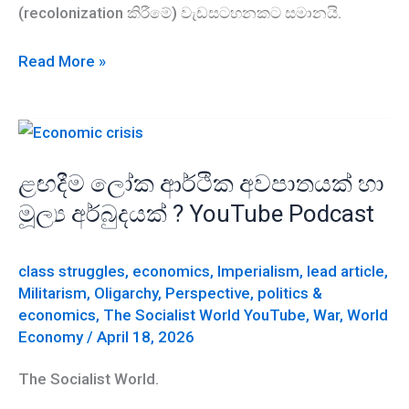
(recolonization කිරීමේ) වැඩසටහනකට සමානයි.
කියුබාවට
Read More »
එරෙහි
තර්ජන:
ඇමරිකානු
අධිරාජ්‍යවාදයේ
ළඟදීම ලෝක ආර්ථික අවපාතයක් හා
නව-
මූල්‍ය අර්බුදයක් ? YouTube Podcast
යටත්විජිත
සැලසුම්
-
class struggles
,
economics
,
Imperialism
,
lead article
,
YouTube
Militarism
,
Oligarchy
,
Perspective
,
politics &
economics
,
The Socialist World YouTube
,
War
,
World
Podcast
Economy
/
April 18, 2026
The Socialist World.