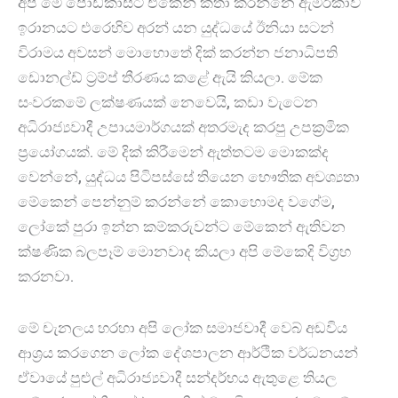
අපි මේ පොඩ්කාස්ට් එකෙන් කතා කරන්නෙ ඇමරිකාව
ඉරානයට එරෙහිව අරන් යන යුද්ධයේ ඊනියා සටන්
විරාමය අවසන් මොහොතේ දික් කරන්න ජනාධිපති
ඩොනල්ඩ් ට්‍රම්ප් තීරණය කළේ ඇයි කියලා. මේක
සංවරකමේ ලක්ෂණයක් නෙවෙයි, කඩා වැටෙන
අධිරාජ්‍යවාදී උපායමාර්ගයක් අතරමැද කරපු උපක්‍රමික
ප්‍රයෝගයක්. මේ දික් කිරීමෙන් ඇත්තටම මොකක්ද
වෙන්නේ, යුද්ධය පිටිපස්සේ තියෙන භෞතික අවශ්‍යතා
මේකෙන් පෙන්නුම් කරන්නේ කොහොමද වගේම,
ලෝකේ පුරා ඉන්න කම්කරුවන්ට මේකෙන් ඇතිවන
ක්ෂණික බලපෑම් මොනවාද කියලා අපි මේකෙදි විග්‍රහ
කරනවා.
මේ චැනලය හරහා අපි ලෝක සමාජවාදී වෙබ් අඩවිය
ආශ්‍රය කරගෙන ලෝක දේශපාලන ආර්ථික වර්ධනයන්
ඒවායේ පුළුල් අධිරාජ්‍යවාදී සන්දර්භය ඇතුළෙ තියල