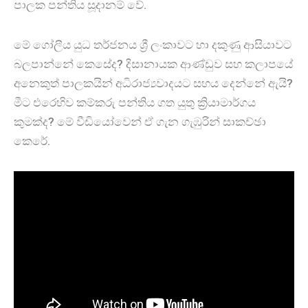
පාලක පන්තිය සූදානම් වේ.
මේ ගෝලීය යුධ තර්ජනය ශ්‍රී ලංකාවට හා දකුණු ආසියාවට
බලපාන්නේ කෙසේද? දිසානායක ආණ්ඩුව සහ කලාපයේ
අනෙකුත් පාලකයින් අධිරාජ්‍යවාදයට සහය දෙන්නේ ඇයි?
මීට එරෙහිව කම්කරු පන්තිය ගත යුතු ක්‍රියාමාර්ගය
කුමක්ද? මේ වීඩියෝවෙන් ඒ ගැන ගැඹුරින් සාකච්ඡා
කෙරේ.