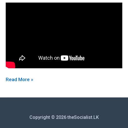
“සටන්
Read More »
විරාම”
ප්‍රෝඩාව:
ලෙබනනයේ
සහ
Copyright © 2026 theSocialist.LK
මැද
පෙරදිග