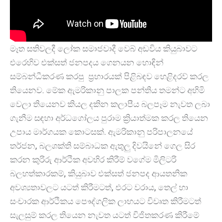
මෑත සතිවලදී ලෝක සමාජවාදී වෙබ් අඩවිය කියුබාවට
එරෙහිව එක්සත් ජනපදය ගෙනයන හොඳින්
සම්බන්ධීකරණ කරපු ප්‍රහාරයක් පිළිබඳව හෙළිදරව් කරල
තියෙනව. මේක ඇමරිකානු පාලක පන්තිය තමන්ට අහිමි
වෙලා තියෙනව කියල දකින කලාපීය බලපෑම නැවත ලබා
ගැනීම සඳහා අර්ධගෝලය පුරාම ක්‍රියාත්මක කරල තියෙන
උපාය මාර්ගයක කොටසක්. ඇමරිකානු පරිපාලනයේ
තර්ජන, බලශක්ති සම්බාධක ඇතුලු දිවයිනේ ගෙල සිර
කරන කුරිරු ආර්ථික අවහිර කිරීම් වගේම මිලිටරි
බලහත්කාරකම්, කියුබාව එක්සත් ජනපද ආයතනික
අවශ්‍යතාවලට යටත් කිරීමටත්, එරට වරාය, තෙල් හා
සංචාරක ආර්ථිකය පෞද්ගලික ලාභයට විවෘත කිරීමටත්
සැලසුම් කරල තියෙන නැවත යටත් විජිතකරණ කිරීමේ