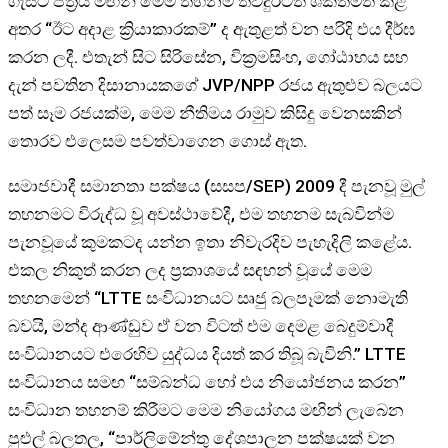
ගැසට් පත්‍රය මඟින් මෙම තහනම තවදුරටත් ශක්තිමත් කළ
අතර “ඊට අදාළ ක්‍රියාකාරකම්” ද ඇතුළත් වන පරිදි එය දීර්ඝ
කරන ලදී. එතැන් සිට සිරිසේන, වික්‍රමසිංහ, ගෝඨාභය සහ
දැන් පවතින දිසානායකගේ JVP/NPP රජය ඇතුළුව බලයට
පත් සෑම රජයක්ම, මෙම නීතිමය රාමුව කිසිදු වෙනසකින්
තොරව එලෙසම පවත්වාගෙන ගොස් ඇත.
සමාජවාදී සමානතා පක්ෂය (සසප/SEP) 2009 දී පැනවූ මුල්
තහනමට විරුද්ධ වූ අවස්ථාවේදී, එම තහනම සැබවින්ම
පැනවූයේ කුමකටද යන්න ඉතා නිවැරදිව පැහැදිලි කළේය.
එකල නිකුත් කරන ලද ප්‍රකාශයේ සඳහන් වූයේ මෙම
තහනමෙන් “LTTE සංවිධානයට සෘජු බලපෑමක් නොමැති
බවයි, මන්ද ආණ්ඩුව ඒ වන විටත් එම දෙමළ බෙදුම්වාදී
සංවිධානයට එරෙහිව යුද්ධය දියත් කර තිබූ බැවිනි.” LTTE
සංවිධානය සමඟ “සම්බන්ධ හෝ එය නියෝජනය කරන”
සංවිධාන තහනම් කිරීමට මෙම නියෝගය මඟින් ලැබෙන
පුළුල් බලතල, “පාර්ලිමේන්තු දේශපාලන පක්ෂයක් වන