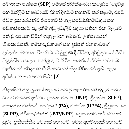
සමානතා පක්ෂය (SEP) මෙසේ නිරීක්ෂණය කළේය: “දෙමළ
සහ මුස්ලිම් කණ්ඩායම් දිගින් දිගටම තහනම් කර තැබීම, රටේ
පීඩිත සුළුතරයන්ට එරෙහිව සිංහල ස්වෝත්තමවාදය සහ
වෙනස්කොට සැලකීම් අවුලුවාලීම සඳහා එකින් එක බලයට
පත් වූ රජයන් විසින් ගනු ලබන අඛණ්ඩ උත්සාහයන්
හි කොටසකි. කම්කරුවන්ගේ සහ දුප්පත් ජනතාවගේ
දැවැන්ත මහජන විරෝධයට මුහුණ දී සිටින, අර්බුදයෙන් පීඩිත
වික්‍රමසිංහ පාලන තන්ත්‍රය, වාර්ගික ආතතීන් ජීවමානව තබා
ගැනීමටත් මර්දනකාරී පියවරයන් තීව්‍ර කිරීමටත් දැඩි ලෙස
අධිෂ්ඨාන කරගෙන සිටී.” [2]
නිදහසින් පසු යුගයේ බලයට පත් වූ සෑම රජයක් තුළම මෙම
රටාව එකසේ දක්නට ලැබේ. එජාප (UNP), ශ්‍රීලනිප (SLFP),
පොදුජන එක්සත් පෙරමුණ (PA), එජනිස (UPFA), ශ්‍රීලපොපෙ
(SLPP), ජවිපෙ/ජාජබ (JVP/NPP) ලෙස නාමයන් වෙනස්
වුවද, ප්‍රතිපත්තිය වෙනස් නොවේ. මෙය අහම්බයක් නොවේ.