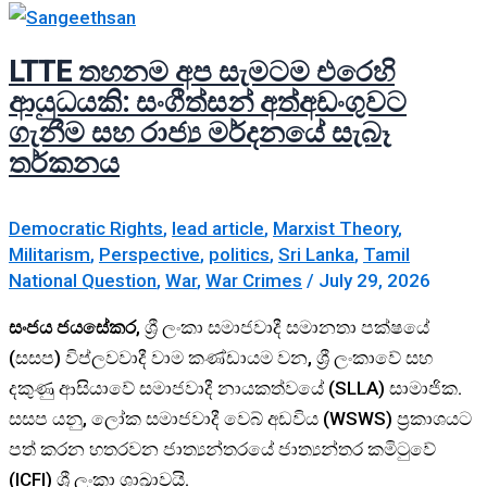
LTTE තහනම අප සැමටම එරෙහි
ආයුධයකි: සංගීත්සන් අත්අඩංගුවට
ගැනීම සහ රාජ්‍ය මර්දනයේ සැබෑ
තර්කනය
Democratic Rights
,
lead article
,
Marxist Theory
,
Militarism
,
Perspective
,
politics
,
Sri Lanka
,
Tamil
National Question
,
War
,
War Crimes
/
July 29, 2026
සංජය ජයසේකර
, ශ්‍රී ලංකා සමාජවාදී සමානතා පක්ෂයේ
(සසප) විප්ලවවාදී වාම කණ්ඩායම වන, ශ්‍රී ලංකාවේ සහ
දකුණු ආසියාවේ සමාජවාදී නායකත්වයේ (SLLA) සාමාජික.
සසප යනු, ලෝක සමාජවාදී වෙබ් අඩවිය (WSWS) ප්‍රකාශයට
පත් කරන හතරවන ජාත්‍යන්තරයේ ජාත්‍යන්තර කමිටුවේ
(ICFI) ශ්‍රී ලංකා ශාඛාවයි.