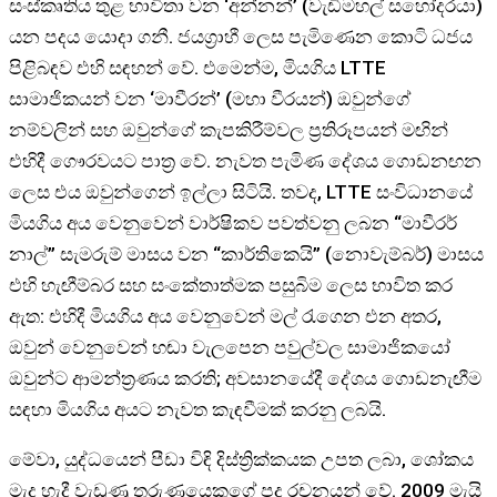
සංස්කෘතිය තුළ භාවිතා වන ‘අන්නන්’ (වැඩිමහල් සහෝදරයා)
යන පදය යොදා ගනී. ජයග්‍රාහී ලෙස පැමිණෙන කොටි ධජය
පිළිබඳව එහි සඳහන් වේ. එමෙන්ම, මියගිය LTTE
සාමාජිකයන් වන ‘මාවීරන්’ (මහා වීරයන්) ඔවුන්ගේ
නම්වලින් සහ ඔවුන්ගේ කැපකිරීම්වල ප්‍රතිරූපයන් මඟින්
එහිදී ගෞරවයට පාත්‍ර වේ. නැවත පැමිණ දේශය ගොඩනඟන
ලෙස එය ඔවුන්ගෙන් ඉල්ලා සිටියි. තවද, LTTE සංවිධානයේ
මියගිය අය වෙනුවෙන් වාර්ෂිකව පවත්වනු ලබන “මාවීරර්
නාල්” සැමරුම් මාසය වන “කාර්තිකෙයි” (නොවැම්බර්) මාසය
එහි හැඟීම්බර සහ සංකේතාත්මක පසුබිම ලෙස භාවිත කර
ඇත: එහිදී මියගිය අය වෙනුවෙන් මල් රැගෙන එන අතර,
ඔවුන් වෙනුවෙන් හඬා වැලපෙන පවුල්වල සාමාජිකයෝ
ඔවුන්ට ආමන්ත්‍රණය කරති; අවසානයේදී දේශය ගොඩනැඟීම
සඳහා මියගිය අයට නැවත කැඳවීමක් කරනු ලබයි.
මේවා, යුද්ධයෙන් පීඩා විඳි දිස්ත්‍රික්කයක උපත ලබා, ශෝකය
මැද හැදී වැඩුණු තරුණයෙකුගේ පද රචනයන් වේ. 2009 මැයි