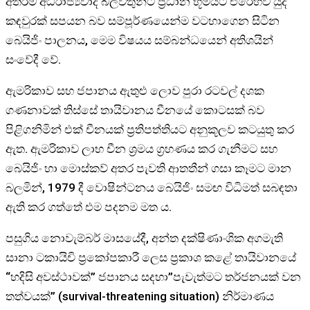
අතරම අධිරාජ්‍යවාදී බලවතුන්ට ප්‍රධාන භූමියට එරෙහිව යුද
කඳවුරක් සපයන බව සම්පූර්ණයෙන්ම වටහාගෙන සිටින
බෙයිජිං පාලනය, මෙම විෂයය සම්බන්ධයෙන් අතිශයින්
සංවේදී වේ.
ඇමරිකාව සහ ජපානය ඇතුළු ලොව පුරා රටවල් දශක
ගණනාවක් තිස්සේ තායිවානය චීනයේ කොටසක් බව
පිළිගනිමින් එක් චීනයක් ප්‍රතිපත්තියට අනුකූලව කටයුතු කර
ඇත. ඇමරිකාව ලාභ චීන ශ්‍රමය ග්‍රහණය කර ගැනීමට සහ
බෙයිජිං හා මොස්කව් අතර පැවති ආතතීන් ගසා කෑමට මාන
බලමින්, 1979 දී වොෂින්ටනය බෙයිජිං සමඟ විධිමත් සබඳතා
ඇති කර ගත්තේ එම පදනම මත ය.
පසුගිය නොවැම්බර් මාසයේදී, අන්ත දක්ෂිණාංශික අගමැති
සානා ටකායිචි ප්‍රකෝපකාරී ලෙස ප්‍රකාශ කළේ තායිවානයේ
“හදිසි අවස්ථාවක්” ජපානය සදහා”පැවැත්මට තර්ජනයක් වන
තත්වයක්” (survival-threatening situation) නිර්මාණය