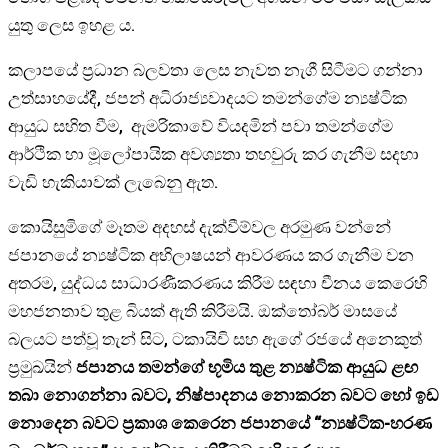
යුතු ලෙස ඉහළ ය.
කලාපයේ ප්‍රධාන බලවතා ලෙස නැවත නැගී සිටීමට ගන්නා
උත්සාහයේදී, ජපන් අධිරාජ්‍යවාදයට තමන්ගේම න්‍යෂ්ටික
ආයුධ සහිත වීම, ඇමරිකාවේ වියදමින් පවා තමන්ගේම
ආර්ථික හා මූලෝපායික අවශ්‍යතා තහවුරු කර ගැනීම සදහා
වැඩි හැකියාවක් ලැබෙනු ඇත.
කොයිසුමිගේ මෑතම අදහස් දැක්වීම්වල අරමුණ වන්නේ
ජපානයේ න්‍යෂ්ටික අභිලාෂයන් ආවරණය කර ගැනීම වන
අතරම, යුද්ධය සාධාරණීකරණය කිරීම සඳහා චීනය කෙරෙහි
මහජනතාව තුළ බියක් ඇති කිරීමයි. ඔක්තෝබර් මාසයේ
බලයට පත්වූ තැන් සිට, ටකායිචි සහ ඇගේ රජයේ අනෙකුත්
ප්‍රමුඛයින්
ජපානය තමන්ගේ භූමිය තුළ න්‍යෂ්ටික ආයුධ ළඟ
තබා නොගන්නා බවට, නිෂ්පාදනය නොකරන බවට හෝ ඉඩ
නොදෙන බවට ප්‍රකාශ කෙරෙන ජපානයේ “න්‍යෂ්ටික-හරණ