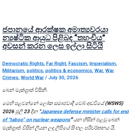
ජපානයේ ආරක්ෂක අමාත්‍යවරයා
න්‍යෂ්ටික ආයුධ පිළිබඳ “තහංචිය”
අවසන් කරන ලෙස ඉල්ලා සිටියි
Democratic Rights
,
Far Right
,
Fascism
,
Imperialism
,
Militarism
,
politics
,
politics & economics
,
War
,
War
Crimes
,
World War
/
July 30, 2026
බෙන් මැක්ග්‍රාත් විසිනි.
මෙහි පළවන්නේ ලෝක සමාජවාදී වෙබ් අඩවියේ (WSWS)
2026 ජුලි 23 දින “
Japanese defense minister calls for end
of “taboo” on nuclear weapons
”
යන හිසින් පළවූ
බෙන්
මැක්ග්‍රාත්
විසින් ලියන ලද ලිපියේ සිංහල පරිවර්තනය යි.