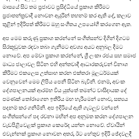
මාසයේ සිට තම ප්‍රජාවට ප්‍රසිද්ධියේ ප්‍රකාශ කිරීමට
ප්‍රජාතන්ත්‍රවාදී නොවන අයුරින් තහනම් කර ඇති දේ, කලාව
තුළින් ඉදිරිපත් කිරීමට ඔහු සංගීතය උපයෝගී කරගෙන ඇත.
අප මෙම කරුණු ප්‍රකාශ කරන්නේ සංගීත්සන්ව දිගින් දිගටම
සිරකූඩුවක රඳවා තබා ගැනීමට අවශ්‍ය අයට අනුබල දීමට
නොවේ. අප මේවා ප්‍රකාශ කරන්නේ, ශ්‍රී ලංකා රජය සහ සමාජ
මාධ්‍ය ජාලාවල සිටින එහි අන්තවාදී ආධාරකරුවන් විනාශ
කිරීමට එකලෙස උත්සාහ කරන එක්තරා මූලධර්මයක්
වෙනුවෙන් මෙම ලිපිය පෙනී සිටින බැවිනි. එනම්, අවංක
දේශපාලනයක් ආරම්භ විය යුත්තේ තමන්ට වාසිදායක දේ
පමණක් තෝරාගෙන ඉතිරිය මඟ හැරීමෙන් නොව, සත්‍යය
පදනම් කර ගනිමිනි. අප ඉදිරියේ ඇති ගැටලුව වන්නේ
සංගීත්සන්ගේ පද රචනා මඟින් අප අනුමත කරන දේශපාලන
වැඩපිළිවෙළක් ප්‍රකාශ කෙරේද යන්න නොවේ. ඒවායින්
එවැන්නක් ප්‍රකාශ නොවන අතර, ඊට හේතුව ඉදිරි ඡේදවලදී