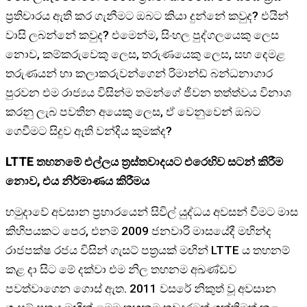
ප්‍රතිචාරය ඇති කර ගැනීමට ඔබට කියා දුන්නේ කවුද? එයින්
වාසි ලබන්නේ කවුද? එමෙන්ම, සිංහල පුද්ගලයෙකු ලෙස
නොව, කම්කරුවෙකු ලෙස, තරුණයෙකු ලෙස, සහ දෙමළ
තරුණයන් හා කලාකරුවන්ගෙන් රිමාන්ඩ් බන්ධනාගාර
පුරවන එම රාජ්‍යය විසින්ම තමන්ගේ ජීවන තත්ත්වය විනාශ
කරනු ලැබ පවතින අයෙකු ලෙස, ඒ වෙනුවෙන් ඔබට
ගෙවීමට සිදුව ඇති වන්දිය කුමක්ද?
LTTE තහනමේ එල්ලය ත්‍රස්තවාදයට එරෙහිව සටන් කිරීම
නොව, එය නිර්මාණය කිරීමය
හමුදාවේ අවසාන ප්‍රහාරයෙන් සිවිල් යුද්ධය අවසන් වීමට මාස
කිහිපයකට පෙර, එනම් 2009 ජනවාරි මාසයේදී මහින්ද
රාජපක්ෂ රජය විසින් ගැසට් පත්‍රයක් මඟින් LTTE ය තහනම්
කළ දා සිට මේ දක්වා එම නිල තහනම අඛණ්ඩව
පවත්වාගෙන ගොස් ඇත. 2011 වසරේ නිකුත් වූ අවසාන