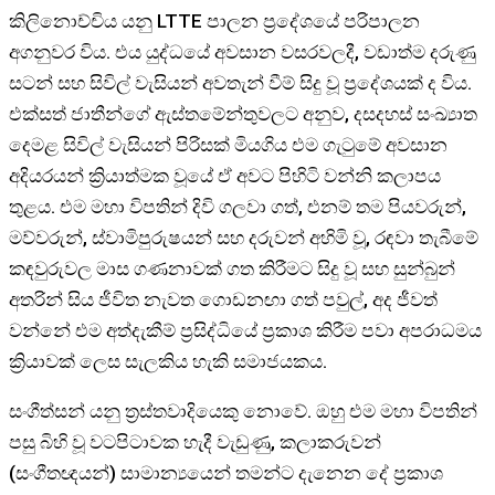
කිලිනොච්චිය යනු LTTE පාලන ප්‍රදේශයේ පරිපාලන
අගනුවර විය. එය යුද්ධයේ අවසාන වසරවලදී, වඩාත්ම දරුණු
සටන් සහ සිවිල් වැසියන් අවතැන් වීම් සිදු වූ ප්‍රදේශයක් ද විය.
එක්සත් ජාතීන්ගේ ඇස්තමේන්තුවලට අනුව, දසදහස් සංඛ්‍යාත
දෙමළ සිවිල් වැසියන් පිරිසක් මියගිය එම ගැටුමේ අවසාන
අදියරයන් ක්‍රියාත්මක වූයේ ඒ අවට පිහිටි වන්නි කලාපය
තුළය. එම මහා විපතින් දිවි ගලවා ගත්, එනම් තම පියවරුන්,
මව්වරුන්, ස්වාමිපුරුෂයන් සහ දරුවන් අහිමි වූ, රඳවා තැබීමේ
කඳවුරුවල මාස ගණනාවක් ගත කිරීමට සිදු වූ සහ සුන්බුන්
අතරින් සිය ජීවිත නැවත ගොඩනඟා ගත් පවුල්, අද ජීවත්
වන්නේ එම අත්දැකීම් ප්‍රසිද්ධියේ ප්‍රකාශ කිරීම පවා අපරාධමය
ක්‍රියාවක් ලෙස සැලකිය හැකි සමාජයකය.
සංගීත්සන් යනු ත්‍රස්තවාදියෙකු නොවේ. ඔහු එම මහා විපතින්
පසු බිහි වූ වටපිටාවක හැදී වැඩුණු, කලාකරුවන්
(සංගීතඥයන්) සාමාන්‍යයෙන් තමන්ට දැනෙන දේ ප්‍රකාශ