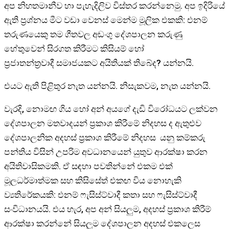
අප නිහතමානීව හා පැහැදිලිව විස්තර කරන්නෙමු. අප ඉදිරියේ
ඇති ප්‍රශ්නය මීට වඩා වෙනස් මෙන්ම මූලික එකකි: එනම්
තරුණයෙකු තම ගීතවල අඩංගු දේශපාලන කරුණු
හේතුවෙන් සිරගත කිරීමට කිසියම් හෝ
ප්‍රජාතන්ත්‍රවාදී සමාජයකට අයිතියක් තිබේද? යන්නයි.
එයට ඇති පිළිතුර නැත යන්නයි. නිසැකවම, නැත යන්නයි.
වැරදි, නොමඟ ගිය හෝ අන් අයගේ දැඩි විරෝධයට ලක්වන
දේශපාලන මතවාදයන් ප්‍රකාශ කිරීමේ නිදහස ද ඇතුළුව
දේශපාලනික අදහස් ප්‍රකාශ කිරීමේ නිදහස යනු කම්කරු
පන්තිය විසින් උපරිම අවධානයෙන් යුතුව ආරක්ෂා කරන
අයිතිවාසිකමකි. ඒ සඳහා පවතින්නේ එකම එක්
මූලධර්මාත්මක සහ කිසිසේත් එකඟ විය නොහැකි
ව්‍යතිරේකයකි: එනම් ෆැසිස්ට්වාදී කතා සහ ෆැසිස්ට්වාදී
සංවිධානයයි. එය හැර, අප අන් සියලුම, අදහස් ප්‍රකාශ කිරීම්
ආරක්ෂා කරන්නේ සියලුම දේශපාලන අදහස් එකලෙස