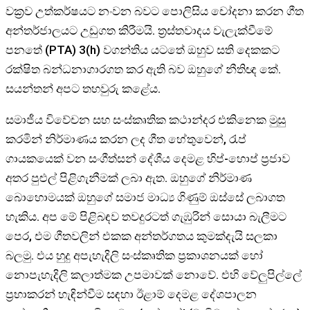
වක්‍රව උත්කර්ෂයට නංවන බවට පොලිසිය චෝදනා කරන ගීත
අන්තර්ජාලයට උඩුගත කිරීමයි. ත්‍රස්තවාදය වැලැක්වීමේ
පනතේ (PTA) 3(h) වගන්තිය යටතේ ඔහුව සති දෙකකට
රක්ෂිත බන්ධනාගාරගත කර ඇති බව ඔහුගේ නීතිඥ කේ.
සයන්තන් අපට තහවුරු කළේය.
සමාජීය විවේචන සහ සංස්කෘතික කථාන්දර එකිනෙක මුසු
කරමින් නිර්මාණය කරන ලද ගීත හේතුවෙන්, රැප්
ගායකයෙක් වන සංගීත්සන් දේශීය දෙමළ හිප්-හොප් ප්‍රජාව
අතර පුළුල් පිළිගැනීමක් ලබා ඇත. ඔහුගේ නිර්මාණ
බොහොමයක් ඔහුගේ සමාජ මාධ්‍ය ගිණුම් ඔස්සේ ලබාගත
හැකිය. අප මේ පිළිබඳව තවදුරටත් ගැඹුරින් සොයා බැලීමට
පෙර, එම ගීතවලින් එකක අන්තර්ගතය කුමක්දැයි සලකා
බලමු. එය හුදු අපැහැදිලි සංස්කෘතික ප්‍රකාශනයක් හෝ
නොපැහැදිලි කලාත්මක උපමාවක් නොවේ. එහි වේලුපිල්ලේ
ප්‍රභාකරන් හැඳින්වීම සඳහා ඊළාම් දෙමළ දේශපාලන