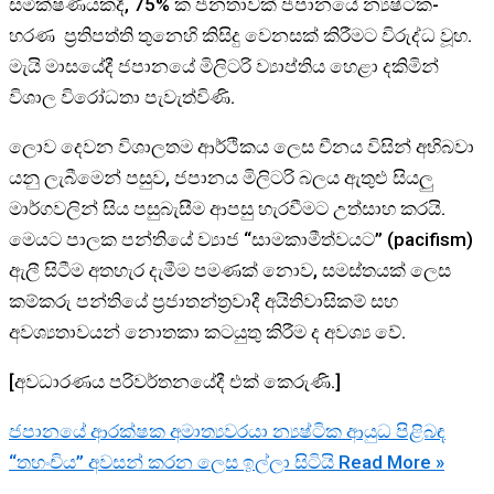
සමීක්ෂණයකදී, 75% ක ජනතාවක් ජපානයේ න්‍යෂ්ටික-
හරණ ප්‍රතිපත්ති තුනෙහි කිසිදු වෙනසක් කිරීමට විරුද්ධ වූහ.
මැයි මාසයේදී ජපානයේ මිලිටරි ව්‍යාප්තිය හෙළා දකිමින්
විශාල විරෝධතා පැවැත්විණි.
ලොව දෙවන විශාලතම ආර්ථිකය ලෙස චීනය විසින් අභිබවා
යනු ලැබීමෙන් පසුව, ජපානය මිලිටරි බලය ඇතුළු සියලු
මාර්ගවලින් සිය පසුබැසීම ආපසු හැරවීමට උත්සාහ කරයි.
මෙයට පාලක පන්තියේ ව්‍යාජ “සාමකාමීත්වයට” (pacifism)
ඇලී සිටීම අතහැර දැමීම පමණක් නොව, සමස්තයක් ලෙස
කම්කරු පන්තියේ ප්‍රජාතන්ත්‍රවාදී අයිතිවාසිකම් සහ
අවශ්‍යතාවයන් නොතකා කටයුතු කිරීම ද අවශ්‍ය වේ.
[අවධාරණය පරිවර්තනයේදී එක් කෙරුණි.]
ජපානයේ ආරක්ෂක අමාත්‍යවරයා න්‍යෂ්ටික ආයුධ පිළිබඳ
“තහංචිය” අවසන් කරන ලෙස ඉල්ලා සිටියි
Read More »