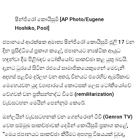
ෂින්ජිරෝ කොයිසුමි [AP Photo/Eugene
Hoshiko, Pool]
ජපානයේ ආරක්ෂක අමාත්‍ය ෂින්ජිරෝ කොයිසුමි ජූලි 17 වන
දින ප්‍රසිද්ධියේ ප්‍රකාශ කළේ, ජපානයට න්‍යෂ්ටික ආයුධ
හඳුන්වා දීම පිළිබඳව ටෝකියෝව සාකච්ඡා කළ යුතු බවයි.
දැනට ධුරයේ සිටින රජයේ සාමාජිකයෙකුගෙන් මෙවැනි
අදහස් පළවීම දුර්ලභ වන අතර, චීනයට එරෙහිව ඇමරිකාව
මෙහෙයවන යුද ව්‍යාපාරයේ කොටසක් ලෙස ටෝකියෝවේ
වේගවත් වන ප්‍රතිසන්නද්ධ වීමේ (remilitarization)
වැඩසටහන මෙයින් පෙන්නුම් කෙරේ.
ඔන්ලයින් වැඩසටහනක් වන ගෙන්රොන් ටීවී (Genron TV)
වෙත සම්මුඛ සාකච්ඡාවක් දෙමින් කොයිසුමි ප්‍රකාශ කළේ,
“මෙය ජපානයට සාකච්ඡා කිරීමට අපහසු විෂයයක් වුවද,