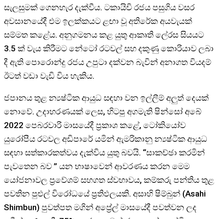
සැලසුමක් ගෙනහැර දැක්වීය. ටකායිචි රජය පසුගිය වසර
අවසානයේදී එම ඉලක්කයට ළඟා වූ අතිරේක අයවැයක්
සම්මත කළේය. අනුගමනය කළ යුතු ආකෘති ල්‍රෙස සියයට
3.5 ක් වැය කිරීමට නේටෝ රටවල් සහ දකුණු කොරියාව ලබා
දී ඇති පොරොන්දු රජය උපුටා දක්වන බැවින් අනාගත වියදම්
ඊටත් වඩා වැඩි විය හැකිය.
ජපානය තුළ න්‍යෂ්ටික ආයුධ සඳහා වන ඉල්ලීම් අලුත් දෙයක්
නොවේ. උදාහරණයක් ලෙස, හිටපු අගමැති ෂින්සෝ අබේ
2022 පෙබරවාරි මාසයේදී ප්‍රකාශ කළේ, ටෝකියෝව
යුරෝපීය රටවල අඩිපාරේ යමින් ඇමරිකානු න්‍යෂ්ටික ආයුධ
සඳහා සත්කාරකත්වය දැක්විය යුතු බවයි. “සාකච්ඡා කරමින්
පැවතෙන බව ” යන භාෂාවෙන් ආවරණය කරන මෙම
යෝජනාවල ප්‍රවේශම් සහගත ස්වභාවය, කම්කරු පන්තිය තුළ
පවතින පුළුල් විරෝධයේ ප්‍රතිඵලයකි. අසාහි ෂිම්බුන් (Asahi
Shimbun) පුවත්පත මගින් අප්‍රේල් මාසයේදී පවත්වන ලද