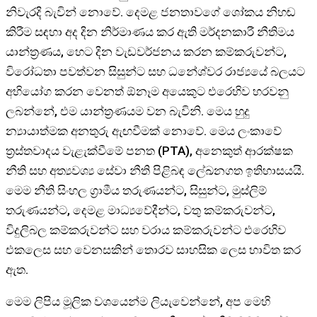
නිවැරදි බැවින් නොවේ. දෙමළ ජනතාවගේ ශෝකය නිහඬ
කිරීම සඳහා අද දින නිර්මාණය කර ඇති මර්දනකාරී නීතිමය
යාන්ත්‍රණය, හෙට දින වැඩවර්ජනය කරන කම්කරුවන්ට,
විරෝධතා පවත්වන සිසුන්ට සහ ධනේශ්වර රාජ්‍යයේ බලයට
අභියෝග කරන වෙනත් ඕනෑම අයෙකුට එරෙහිව හරවනු
ලබන්නේ, එම යාන්ත්‍රණයම වන බැවිනි. මෙය හුදු
න්‍යායාත්මක අනතුරු ඇඟවීමක් නොවේ. මෙය ලංකාවේ
ත්‍රස්තවාදය වැළැක්වීමේ පනත (PTA), අනෙකුත් ආරක්ෂක
නීති සහ අත්‍යවශ්‍ය සේවා නීති පිළිබඳ ලේඛනගත ඉතිහාසයයි.
මෙම නීති සිංහල ග්‍රාමීය තරුණයන්ට, සිසුන්ට, මුස්ලිම්
තරුණයන්ට, දෙමළ මාධ්‍යවේදීන්ට, වතු කම්කරුවන්ට,
විදුලිබල කම්කරුවන්ට සහ වරාය කම්කරුවන්ට එරෙහිව
එකලෙස සහ වෙනසකින් තොරව සාහසික ලෙස භාවිත කර
ඇත.
මෙම ලිපිය මූලික වශයෙන්ම ලියැවෙන්නේ, අප මෙහි