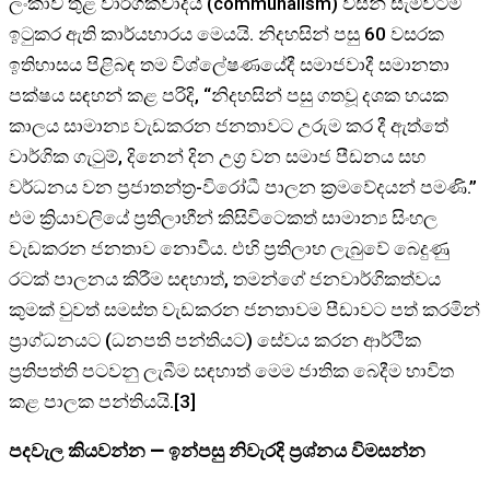
ලංකාව තුළ වාර්ගිකවාදය (communalism) විසින් සැමවිටම
ඉටුකර ඇති කාර්යභාරය මෙයයි. නිදහසින් පසු 60 වසරක
ඉතිහාසය පිළිබඳ තම විශ්ලේෂණයේදී සමාජවාදී සමානතා
පක්ෂය සඳහන් කළ පරිදි, “නිදහසින් පසු ගතවූ දශක හයක
කාලය සාමාන්‍ය වැඩකරන ජනතාවට උරුම කර දී ඇත්තේ
වාර්ගික ගැටුම්, දිනෙන් දින උග්‍ර වන සමාජ පීඩනය සහ
වර්ධනය වන ප්‍රජාතන්ත්‍ර-විරෝධී පාලන ක්‍රමවේදයන් පමණි.”
එම ක්‍රියාවලියේ ප්‍රතිලාභීන් කිසිවිටෙකත් සාමාන්‍ය සිංහල
වැඩකරන ජනතාව නොවීය. එහි ප්‍රතිලාභ ලැබුවේ බෙදුණු
රටක් පාලනය කිරීම සඳහාත්, තමන්ගේ ජනවාර්ගිකත්වය
කුමක් වුවත් සමස්ත වැඩකරන ජනතාවම පීඩාවට පත් කරමින්
ප්‍රාග්ධනයට (ධනපති පන්තියට) සේවය කරන ආර්ථික
ප්‍රතිපත්ති පටවනු ලැබීම සඳහාත් මෙම ජාතික බෙදීම භාවිත
කළ පාලක පන්තියයි.[3]
පදවැල කියවන්න — ඉන්පසු නිවැරදි ප්‍රශ්නය විමසන්න