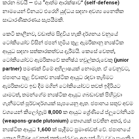
කරන බවයි — එය “ආත්ම ආරක්ෂාව” (self-defense)
නාමයෙන් චීනයට එරෙහි යුද්ධය සඳහා අවශ්‍ය නෛතික
සාධාරණීකරණය සැපයීමකි.
කෙටි කාලීනව, වඩාත්ම සිදුවිය හැකි දර්ශනය වනුයේ
ටෝකියෝව විසින් ජපන් භූමිය තුළ ඇමරිකානු න්‍යෂ්ටික
ආයුධ සඳහා සත්කාරකත්වය දැරීමයි. කෙසේ වෙතත්,
ටෝකියෝවට ඇමරිකාවේ කනිෂ්ඨ හවුල්කරුවෙකු (junior
partner) පමණක් වීමේ අභිලාෂයක් නොමැත. ඒ වෙනුවට,
ජපානය තුළ විවෘතව න්‍යෂ්ටික ආයුධ රඳවා තැබීමට
ඇමරිකාවට ඉඩ දීම මගින් ටෝකියෝවට තවත් ඉදිරියට
යාමටත්, තමන්ගේම න්‍යෂ්ටික ආයුධ ගබඩාවක් පිහිටුවා
ගැනීමටත් පූර්වාදර්ශයක් සැපයෙනු ඇත. ජපානය සතුව අවම
වශයෙන් කිලෝග්‍රෑම් 8,000 ක ආයුධ ශ්‍රේණියේ ප්ලූටෝනියම්
(weapons-grade plutonium) තොගයක් පවතින අතර, එය
න්‍යෂ්ටික ආයුධ 1,600 ක් සෑදීමට ප්‍රමාණවත් වේ. ජපානයේ
තොග පිළිබඳ වෙනත් තක්සේරුවල අගයන් මීට වඩා සැලකිය