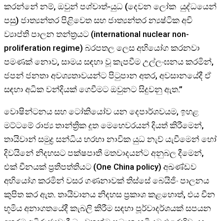
කරන්නේ නම්, ඔවුන් පශ්චාත්-යුධ (දෙවන ලෝක යුද්ධයෙන්
පසු) ජාත්‍යන්තර පිළිවෙත සහ ජාත්‍යන්තර න්‍යෂ්ටික අවි
ව්‍යාප්ති පාලන තන්ත්‍රයට (international nuclear non-
proliferation regime) බරපතල ලෙස අභියෝග කරනවා
පමණක් නොව, සාමය සඳහා වූ කැපවීම උල්ලංඝනය කරමින්,
ජපන් ජනතා අවශ්‍යතාවයන්ට පිටුපාන අතර, අවසානයේදී ඒ
සඳහා අධික වන්දියක් ගෙවීමට ඔවුනට සිදුවනු ඇත.”
වොෂින්ටනය සහ ටෝකියෝව යන දෙපාර්ශවයම, ඉහළ
මට්ටමේ රාජ්‍ය තාන්ත්‍රික දූත මෙහෙවරයන් දියත් කිරීමෙන්,
තායිවාන් සමුද්‍ර සන්ධිය හරහා නාවික යුධ නැව් යැවීමෙන් හෝ
දිවයිනේ නිදහසට පක්ෂපාතී මතවාදයන්ට අනුබල දීමෙන්,
එක් චීනයක් ප්‍රතිපත්තියට (One China policy) අඛණ්ඩව
අභියෝග කරමින් වසර ගණනාවක් තිස්සේ බෙයිජිං පාලනය
කුපිත කර ඇත. තායිවානය නිදහස ප්‍රකාශ කළහොත්, එය චීන
භූමිය අනාගතයේදී කැබලි කිරීම සඳහා පූර්වාදර්ශයක් සපයන