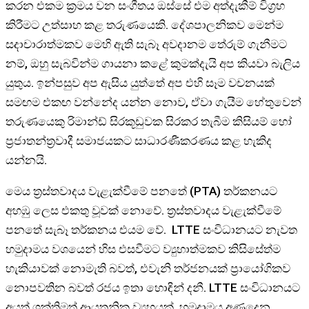
කරන එකම ක්‍රමය වන සංගීතය ඔස්සේ එම අත්දැකීම් විග්‍රහ
කිරීමට උත්සාහ කළ තරුණයෙකි. දේශපාලනිකව මෙන්ම
සදාචාරාත්මකව මෙහි ඇති සැබෑ අවදානම තේරුම් ගැනීමට
නම්, ඔහු සැබවින්ම ගායනා කළේ කුමක්දැයි අප කියවා බැලිය
යුතුය. ඉන්පසුව අප ඇසිය යුත්තේ අප එහි සෑම වචනයක්
සමඟම එකඟ වන්නේද යන්න නොව, ඒවා ගැයීම හේතුවෙන්
තරුණයෙකු රිමාන්ඩ් සිරකූඩුවක සිරකර තැබීම කිසියම් හෝ
ප්‍රජාතන්ත්‍රවාදී සමාජයකට සාධාරණීකරණය කළ හැකිද
යන්නයි.
මෙය ත්‍රස්තවාදය වැළැක්වීමේ පනතේ (PTA) තර්කනයට
අහඹු ලෙස එකතු වූවක් නොවේ. ත්‍රස්තවාදය වැළැක්වීමේ
පනතේ සැබෑ තර්කනය එයම වේ. LTTE සංවිධානයට නැවත
හමුදාමය වශයෙන් හිස එසවීමට ව්‍යුහාත්මකව කිසිසේත්ම
හැකියාවක් නොමැති බවත්, එවැනි තර්ජනයක් ප්‍රායෝගිකව
නොපවතින බවත් රජය ඉතා හොඳින් දනී. LTTE සංවිධානයට
අයත් ශක්තිමත් ආයතනික ව්‍යුහයක්, හමුදාමය අණදෙන