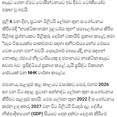
ආයුධ ගෙන ඒමට වොෂින්ටනයට ඉඩ දීමට ටෝකියෝව
එකඟ වූ බවයි.
ජූලි 6 වන දින, ප්‍රධාන මිලිටරි ලේඛන තුන සංශෝධනය
කිරීමේදී “න්‍යෂ්ටික-හරන මූලධර්ම තුන” සමාලෝචනය කිරීම
පිළිබඳ ප්‍රශ්නයකට පිළිතුරු දෙමින් ටකායිචි ප්‍රකාශ කළේ, තමා
“සෑම විෂයයක්ම සාකච්ඡාව සඳහා අනිවාර්යයෙන්ම මේසය
වෙත ගෙන එන” බවයි. දෙසැම්බර් මාසයේදී, නම සඳහන්
නොකළ රජයේ නිලධාරියෙකු ද ජපානයට න්‍යෂ්ටික ආයුධ
අවශ්‍ය බව ප්‍රසිද්ධියේ ප්‍රකාශ කළේ යැයි ප්‍රසිද්ධ විකාශන
සේවයක් වන NHK වාර්තා කළේය.
ජපානය, සැලසුම් කළ කාලයට වසරකට පෙර, එනම් 2026
අග වන විට අදාළ ප්‍රධාන සන්නද්ධ ලේඛන තුන සංශෝධනය
කිරීමට සැලසුම් කරයි. මෙම ලේඛන තුන 2022 දී සංශෝධනය
කරන ලද අතර, 2027 වන විට මිලිටරි වියදම් දළ දේශීය
නිෂ්පාදිතයෙන් (GDP) සියයට දෙක දක්වා දෙගුණ කිරීමේ