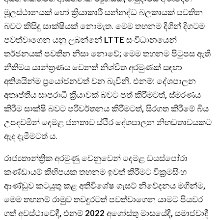
මූලස්ථානයක් හෝ ක්‍රියාකාරී සන්නද්ධ බලකායක් පවතින
බවට කිසිදු සාක්ෂියක් නොමැත. මෙම තහනම දිගින් දිගටම
පවත්වාගෙන යනු ලබන්නේ LTTE සංවිධානයෙන්
තර්ජනයක් පවතින නිසා නොවේ; මෙම තහනම පිටුපස ඇති
නීතිමය යාන්ත්‍රණය වෙනත් නිශ්චිත අරමුණක් සඳහා
අතිශයින්ම ප්‍රයෝජනවත් වන බැවිනි. එනම්: දේශපාලන
අතෘප්තිය සාපරාධී ක්‍රියාවක් බවට පත් කිරීමටත්, ස්මරණය
කිරීම සාක්ෂි බවට පරිවර්තනය කිරීමටත්, සිරගත කිරීමේ බිය
උපදවමින් දෙමළ ජනතාව ස්ථිර දේශපාලන නිහඬතාවයකට
ඇද දැමීමටත් ය.
රාජ්‍යතාන්ත්‍රික අරමුණු වෙනුවෙන් දෙමළ ඩයස්පෝරා
කණ්ඩායම් කිහිපයක තහනම ඉවත් කිරීමට වික්‍රමසිංහ
ආණ්ඩුව කටයුතු කළ අතිවිශේෂ ගැසට් නිවේදනය මගින්ම,
මෙම තහනම් රාමුව තවදුරටත් පවත්වාගෙන යාමට පියවර
ගත් අවස්ථාවේදී, එනම් 2022 අගෝස්තු මාසයේදී, සමාජවාදී