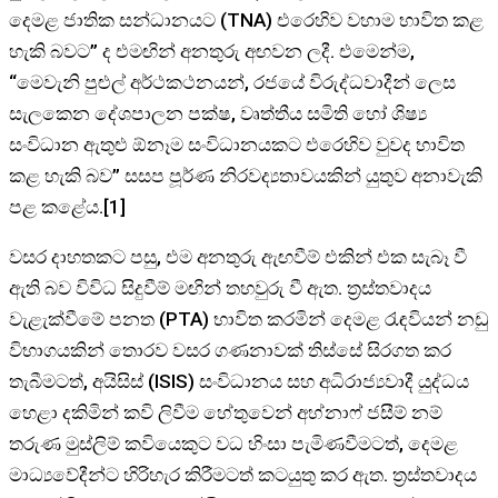
දෙමළ ජාතික සන්ධානයට (TNA) එරෙහිව වහාම භාවිත කළ
හැකි බවට” ද එමඟින් අනතුරු අඟවන ලදී. එමෙන්ම,
“මෙවැනි පුළුල් අර්ථකථනයන්, රජයේ විරුද්ධවාදීන් ලෙස
සැලකෙන දේශපාලන පක්ෂ, වෘත්තීය සමිති හෝ ශිෂ්‍ය
සංවිධාන ඇතුළු ඕනෑම සංවිධානයකට එරෙහිව වුවද භාවිත
කළ හැකි බව” සසප පූර්ණ නිරවද්‍යතාවයකින් යුතුව අනාවැකි
පළ කළේය.[1]
වසර දාහතකට පසු, එම අනතුරු ඇඟවීම් එකින් එක සැබෑ වී
ඇති බව විවිධ සිදුවීම් මඟින් තහවුරු වී ඇත. ත්‍රස්තවාදය
වැළැක්වීමේ පනත (PTA) භාවිත කරමින් දෙමළ රැඳවියන් නඩු
විභාගයකින් තොරව වසර ගණනාවක් තිස්සේ සිරගත කර
තැබීමටත්, අයිසිස් (ISIS) සංවිධානය සහ අධිරාජ්‍යවාදී යුද්ධය
හෙළා දකිමින් කවි ලිවීම හේතුවෙන් අහ්නාෆ් ජසීම් නම්
තරුණ මුස්ලිම් කවියෙකුට වධ හිංසා පැමිණවීමටත්, දෙමළ
මාධ්‍යවේදීන්ට හිරිහැර කිරීමටත් කටයුතු කර ඇත. ත්‍රස්තවාදය