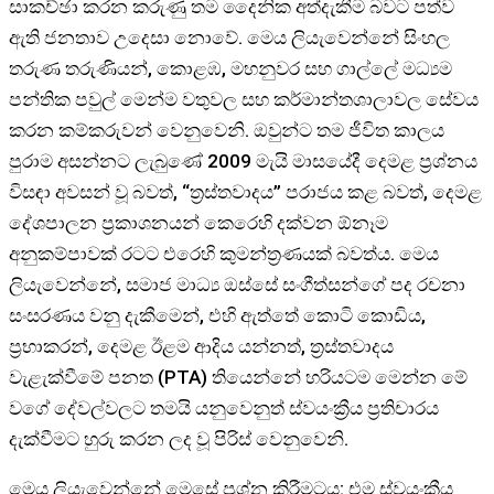
සාකච්ඡා කරන කරුණු තම දෛනික අත්දැකීම බවට පත්ව
ඇති ජනතාව උදෙසා නොවේ. මෙය ලියැවෙන්නේ සිංහල
තරුණ තරුණියන්, කොළඹ, මහනුවර සහ ගාල්ලේ මධ්‍යම
පන්තික පවුල් මෙන්ම වතුවල සහ කර්මාන්තශාලාවල සේවය
කරන කම්කරුවන් වෙනුවෙනි. ඔවුන්ට තම ජීවිත කාලය
පුරාම අසන්නට ලැබුණේ 2009 මැයි මාසයේදී දෙමළ ප්‍රශ්නය
විසඳා අවසන් වූ බවත්, “ත්‍රස්තවාදය” පරාජය කළ බවත්, දෙමළ
දේශපාලන ප්‍රකාශනයන් කෙරෙහි දක්වන ඕනෑම
අනුකම්පාවක් රටට එරෙහි කුමන්ත්‍රණයක් බවත්ය. මෙය
ලියැවෙන්නේ, සමාජ මාධ්‍ය ඔස්සේ සංගීත්සන්ගේ පද රචනා
සංසරණය වනු දැකීමෙන්, එහි ඇත්තේ කොටි කොඩිය,
ප්‍රභාකරන්, දෙමළ ඊළම ආදිය ‍යන්නත්, ත්‍රස්තවාදය
වැළැක්වීමේ පනත (PTA) තියෙන්නේ හරියටම මෙන්න මේ
වගේ දේවල්වලට තමයි යනුවෙනුත් ස්වයංක්‍රීය ප්‍රතිචාරය
දැක්වීමට හුරු කරන ලද වූ පිරිස් වෙනුවෙනි.
මෙය ලියැවෙන්නේ මෙසේ ප්‍රශ්න කිරීමටය: එම ස්වයංක්‍රීය