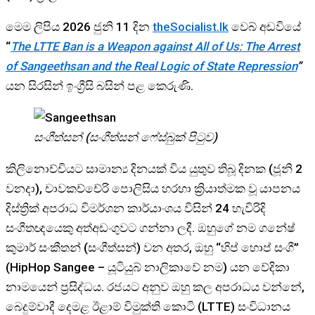
මෙම ලිපිය 2026 ජුනි 11 දින
theSocialist.lk
වෙබ් අඩවියේ
“
The LTTE Ban is a Weapon against All of Us: The Arrest
of Sangeethsan and the Real Logic of State Repression
”
යන සිරසින් ඉංග්‍රීසි බසින් පළ කෙරුණි.
සංගීත්සන් (සංගීත්සන් ෆේස්බුක් පිටුව)
කිලිනොච්චියට සාමාන්‍ය දිනයක් විය යුතුව තිබූ දිනක (ජූනි 2
වනදා), චාවකච්චේරි පොලිසිය හරහා ක්‍රියාත්මක වූ යාපනය
දිස්ත්‍රික් අපරාධ විමර්ශන කාර්යාංශය විසින් 24 හැවිරිදි
සංගීතඥයෙකු අත්අඩංගුවට ගන්නා ලදී. ඔහුගේ නම ගනේෂ්
කුමාර් සංකීතන් (සංගීත්සන්) වන අතර, ඔහු “හිප් හොප් සංගී”
(HipHop Sangee – යූටියුබ් නාලිකාවේ නම) යන වේදිකා
නාමයෙන් ප්‍රසිද්ධය. රජයට අනුව ඔහු කල අපරාධය වන්නේ,
බෙදුම්වාදී දෙමළ ඊළාම් විමුක්ති කොටි (LTTE) සංවිධානය