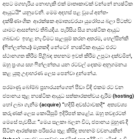
අපට මගහැරිය නොහැකි එක් මාතෘකාවක් වන්නේ න්‍යෂ්ටික
ආයුධයි” යනුවෙනි. මෙම අදහස් පළ වූයේ අන්ත-
දක්ෂිණාංශික ආරක්ෂක අමාත්‍යවරයා යුරෝපය බලා පිටත්ව
යාමට ආසන්නව තිබියදීය. පැරිසිය සිය න්‍යෂ්ටික ආයුධ
ගබඩාව ඉහළ නැංවීමට සැලසුම් කරන අතරම, හෙල්සින්කි
(ෆින්ලන්තය) මෑතකදී නේටෝ න්‍යෂ්ටික ආයුධ එරට
ස්ථානගත කිරීම පිළිබඳ තහනම ඉවත් කිරීම උපුටා දක්වමින්,
ඔහු ප්‍රංශය සහ ෆින්ලන්තය යන රටවල් දෙකම අනුගමනය
කළ යුතු උදාහරණ ලෙස පෙන්වා දුන්නේය.
පරමාණු බෝම්බ ප්‍රහාරයන්ගෙන් පීඩා විඳි එකම රට වන
ජපානය තුළ න්‍යෂ්ටික ආයුධ සත්කාරකත්වය දැරීම (hosting)
හෝ ලබා ගැනීම (acquire) “හදිසි අවස්ථාවකදී” අත්‍යවශ්‍ය
කරුණක් ලෙස කොයිසුමි ඉදිරිපත් කළේය. ඔහු තවදුරටත්
මෙසේ පැවසීය: “මෙය සලකා බලන විට, ජපානය මුහුණ දී
සිටින ආරක්ෂක පරිසරය තුළ කිසිදු තහනම් වචනයකින්