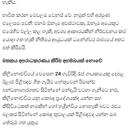
හැකිය.
භාවිත කරන මෙවලම වෙනස් වේ. නමුත් එහි අරමුණ
එලෙසම පවතී: එනම් ඕනෑම අවස්ථාවක, ඕනෑම අයෙකුට
එරෙහිව එල්ල කළ හැකි, අවශ්‍ය ආකාරයකින් නිර්වචනය කර
යොදා ගත හැකි නීතිමය ආයුධයක් ධනේශ්වර රාජ්‍යයේ අතට
පත් කිරීමයි.
මතකය අපරාධකරණය කිරිම අහම්බයක් නොවේ
කිලිනොච්චියේ වෙසෙන 24 හැවිරිදි රැප් ගායකයෙකු දෙමළ
ඊළාම් පිළිබඳව ගීත ගැයීම හේතුවෙන් රිමාන්ඩ්
බන්ධනාගාරගතව සිටින්නේ මන්දැයි වටහා ගැනීමට නම්,
කිලිනොච්චිය යනු කෙබඳු ප්‍රදේශයක්ද යන්න සහ
කිසිවිටෙකත් නමකින් හෝ හැඳින්විය නොහැකි බවට රජය
බලකර සිටින්නේ කෙබඳු තුවාලයක් පිළිබඳවද යන්න ඔබ
තේරුම් ගත යුතුය.