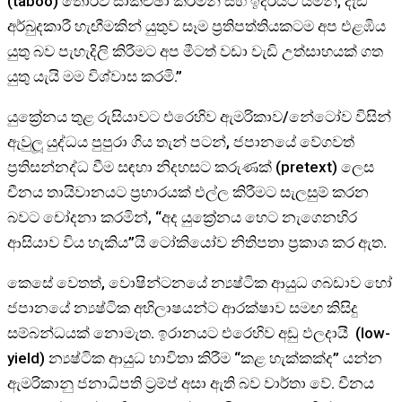
(taboo) තොරව සාකච්ඡා කරමින් සහ ඉදිරියට යමින්, දැඩි
අර්බුදකාරී හැඟීමකින් යුතුව සෑම ප්‍රතිපත්තියකටම අප එළඹිය
යුතු බව පැහැදිලි කිරීමට අප මීටත් වඩා වැඩි උත්සාහයක් ගත
යුතු යැයි මම විශ්වාස කරමි.”
යුක්‍රේනය තුළ රුසියාවට එරෙහිව ඇමරිකාව/නේටෝව විසින්
ඇවුලූ යුද්ධය පුපුරා ගිය තැන් පටන්, ජපානයේ වේගවත්
ප්‍රතිසන්නද්ධ වීම සඳහා නිදහසට කරුණක් (pretext) ලෙස
චීනය තායිවානයට ප්‍රහාරයක් එල්ල කිරීමට සැලසුම් කරන
බවට චෝදනා කරමින්, “අද යුක්‍රේනය හෙට නැගෙනහිර
ආසියාව විය හැකිය”යි ටෝකියෝව නිතිපතා ප්‍රකාශ කර ඇත.
කෙසේ වෙතත්, වොෂින්ටනයේ න්‍යෂ්ටික ආයුධ ගබඩාව හෝ
ජපානයේ න්‍යෂ්ටික අභිලාෂයන්ට ආරක්ෂාව සමඟ කිසිදු
සම්බන්ධයක් නොමැත. ඉරානයට එරෙහිව අඩු ඵලදායී (low-
yield) න්‍යෂ්ටික ආයුධ භාවිතා කිරීම “කළ හැක්කක්ද” යන්න
ඇමරිකානු ජනාධිපති ට්‍රම්ප් අසා ඇති බව වාර්තා වේ. චීනය