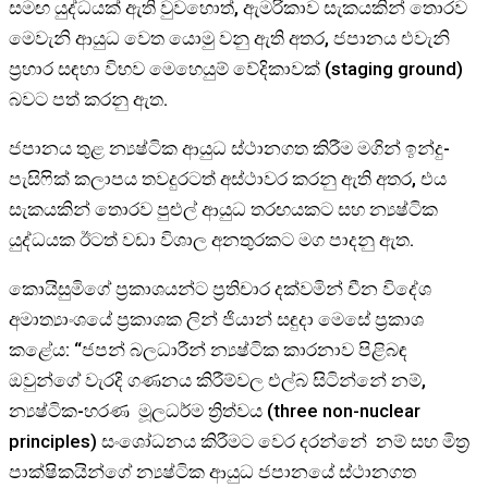
සමඟ යුද්ධයක් ඇති වුවහොත්, ඇමරිකාව සැකයකින් තොරව
මෙවැනි ආයුධ වෙත යොමු වනු ඇති අතර, ජපානය එවැනි
ප්‍රහාර සඳහා විභව මෙහෙයුම් වේදිකාවක් (staging ground)
බවට පත් කරනු ඇත.
ජපානය තුළ න්‍යෂ්ටික ආයුධ ස්ථානගත කිරීම මගින් ඉන්දු-
පැසිෆික් කලාපය තවදුරටත් අස්ථාවර කරනු ඇති අතර, එය
සැකයකින් තොරව පුළුල් ආයුධ තරඟයකට සහ න්‍යෂ්ටික
යුද්ධයක ඊටත් වඩා විශාල අනතුරකට මග පාදනු ඇත.
කොයිසුමිගේ ප්‍රකාශයන්ට ප්‍රතිචාර දක්වමින් චීන විදේශ
අමාත්‍යාංශයේ ප්‍රකාශක ලින් ජියාන් සඳුදා මෙසේ ප්‍රකාශ
කළේය: “ජපන් බලධාරීන් න්‍යෂ්ටික කාරනාව පිළිබඳ
ඔවුන්ගේ වැරදි ගණනය කිරීම්වල එල්බ සිටින්නේ නම්,
න්‍යෂ්ටික-හරණ මූලධර්ම ත්‍රිත්වය (three non-nuclear
principles) සංශෝධනය කිරීමට වෙර දරන්නේ නම් සහ මිත්‍ර
පාක්ෂිකයින්ගේ න්‍යෂ්ටික ආයුධ ජපානයේ ස්ථානගත