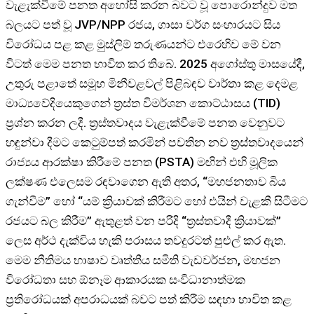
වැළැක්වීමේ පනත අහෝසි කරන බවට වූ පොරොන්දුව මත
බලයට පත් වූ JVP/NPP රජය, ගාසා වර්ග සංහාරයට සිය
විරෝධය පළ කළ මුස්ලිම් තරුණයන්ට එරෙහිව මේ වන
විටත් මෙම පනත භාවිත කර තිබේ. 2025 අගෝස්තු මාසයේදී,
උතුරු පළාතේ සමූහ මිනීවළවල් පිළිබඳව වාර්තා කළ දෙමළ
මාධ්‍යවේදියෙකුගෙන් ත්‍රස්ත විමර්ශන කොට්ඨාසය (TID)
ප්‍රශ්න කරන ලදී. ත්‍රස්තවාදය වැළැක්වීමේ පනත වෙනුවට
හඳුන්වා දීමට කෙටුම්පත් කරමින් පවතින නව ත්‍රස්තවාදයෙන්
රාජ්‍යය ආරක්ෂා කිරීමේ පනත (PSTA) මඟින් එහි මූලික
ලක්ෂණ එලෙසම රඳවාගෙන ඇති අතර, “මහජනතාව බිය
ගැන්වීම” හෝ “යම් ක්‍රියාවක් කිරීමට හෝ එයින් වැළකී සිටීමට
රජයට බල කිරීම” ඇතුළත් වන පරිදි “ත්‍රස්තවාදී ක්‍රියාවක්”
ලෙස අර්ථ දැක්විය හැකි පරාසය තවදුරටත් පුළුල් කර ඇත.
මෙම නීතිමය භාෂාව වෘත්තීය සමිති වැඩවර්ජන, මහජන
විරෝධතා සහ ඕනෑම ආකාරයක සංවිධානාත්මක
ප්‍රතිරෝධයක් අපරාධයක් බවට පත් කිරීම සඳහා භාවිත කළ