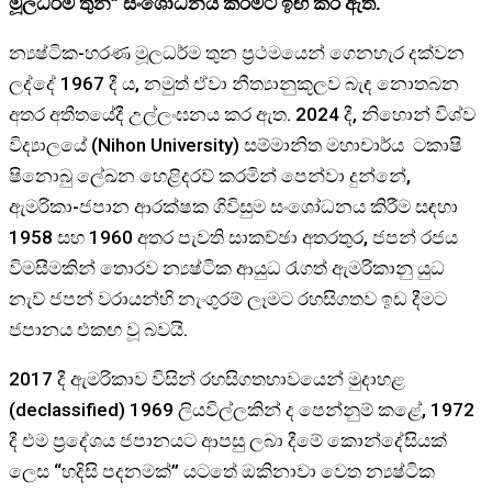
මූලධර්ම තුන” සංශෝධනය කිරීමට ඉඟි කර ඇත.
න්‍යෂ්ටික-හරණ මූලධර්ම තුන ප්‍රථමයෙන් ගෙනහැර දක්වන
ලද්දේ 1967 දී ය, නමුත් ඒවා නීත්‍යානුකූලව බැඳ නොතබන
අතර අතීතයේදී උල්ලංඝනය කර ඇත. 2024 දී, නිහොන් විශ්ව
විද්‍යාලයේ (Nihon University) සම්මානිත මහාචාර්ය ටකාෂි
ෂිනොබු ලේඛන හෙළිදරව් කරමින් පෙන්වා දුන්නේ,
ඇමරිකා-ජපාන ආරක්ෂක ගිවිසුම සංශෝධනය කිරීම සඳහා
1958 සහ 1960 අතර පැවති සාකච්ඡා අතරතුර, ජපන් රජය
විමසීමකින් තොරව න්‍යෂ්ටික ආයුධ රැගත් ඇමරිකානු යුධ
නැව් ජපන් වරායන්හි නැංගුරම් ලෑමට රහසිගතව ඉඩ දීමට
ජපානය එකඟ වූ බවයි.
2017 දී ඇමරිකාව විසින් රහසිගතභාවයෙන් මුදාහළ
(declassified) 1969 ලියවිල්ලකින් ද පෙන්නුම් කළේ, 1972
දී එම ප්‍රදේශය ජපානයට ආපසු ලබා දීමේ කොන්දේසියක්
ලෙස “හදිසි පදනමක්” යටතේ ඔකිනාවා වෙත න්‍යෂ්ටික